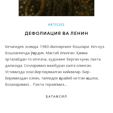
ARTICLES
ДЕФОЛИАЦИЯ ВА ЛЕНИН
Кечагидек эсимда. 1980-йилларнинг бошлари. Кеч куз.
Бошланғичда ўқирдик. Мактаб ёпилган. Ҳамма
эрталабдан то кечгача, худонинг берган куни, пахта
даласида. Сочларимиз мажбуран калга олинган.
Устимизда эски йиртиқ, ямалган кийимлар. Бир-
биримиздан озғин, таппидек қорайиб кетган қишлоқ
болаларимиз… Пахта тераяпмиз.…
БАТАФСИЛ