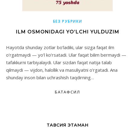
БЕЗ РУБРИКИ
ILM OSMONIDAGI YO’LCHI YULDUZIM
Hayotda shunday zotlar bo’ladiki, ular sizga faqat ilm
o’rgatmaydi — yo’l ko’rsatadi. Ular faqat bilim bermaydi —
tafakkurni tarbiyalaydi. Ular sizdan faqat natija talab
qilmaydi — vijdon, halollik va masuliyatni o’rgatadi. Ana
shunday inson bilan uchrashish taqdirning…
БАТАФСИЛ
ТАВСИЯ ЭТАМАН