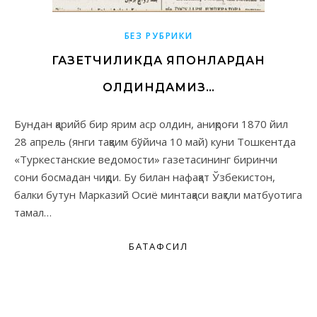
БЕЗ РУБРИКИ
ГАЗЕТЧИЛИКДА ЯПОНЛАРДАН
ОЛДИНДАМИЗ…
Бундан қарийб бир ярим аср олдин, аниқроғи 1870 йил
28 апрель (янги тақвим бўйича 10 май) куни Тошкентда
«Туркестанские ведомости» газетасининг биринчи
сони босмадан чиқди. Бу билан нафақат Ўзбекистон,
балки бутун Марказий Осиё минтақаси вақтли матбуотига
тамал…
БАТАФСИЛ