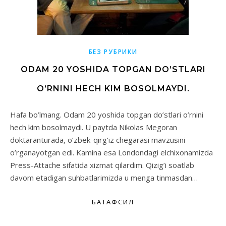
БЕЗ РУБРИКИ
ODAM 20 YOSHIDA TOPGAN DO’STLARI
O’RNINI HECH KIM BOSOLMAYDI.
Hafa bo’lmang. Odam 20 yoshida topgan do’stlari o’rnini
hech kim bosolmaydi. U paytda Nikolas Megoran
doktaranturada, o’zbek-qirg’iz chegarasi mavzusini
o’rganayotgan edi. Kamina esa Londondagi elchixonamizda
Press-Attache sifatida xizmat qilardim. Qizig’i soatlab
davom etadigan suhbatlarimizda u menga tinmasdan…
БАТАФСИЛ