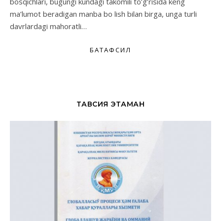
bosqichlari, bugungi kundagi takomili to’g’risida keng
ma’lumot beradigan manba bo lish bilan birga, unga turli
davrlardagi mahoratli…
БАТАФСИЛ
ТАВСИЯ ЭТАМАН