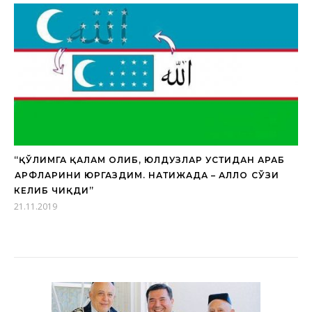
“ҚЎЛИМГА ҚАЛАМ ОЛИБ, ЮЛДУЗЛАР УСТИДАН АРАБ
ҲАРФЛАРИНИ ЮРГАЗДИМ. НАТИЖАДА – АЛЛОҲ СЎЗИ
КЕЛИБ ЧИҚДИ”
21.11.2019