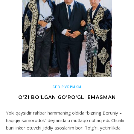
БЕЗ РУБРИКИ
O’ZI BO’LGAN GO’RO’GLI EMASMAN
Yoki qaysidir rahbar hammaning oldida “bizning Beruniy –
haqiqiy samorodok” deganida u mutlaqo nohaq edi. Chunki
buni inkor etuvchi jiddiy asoslarim bor. To’g’ri, yetimlikda