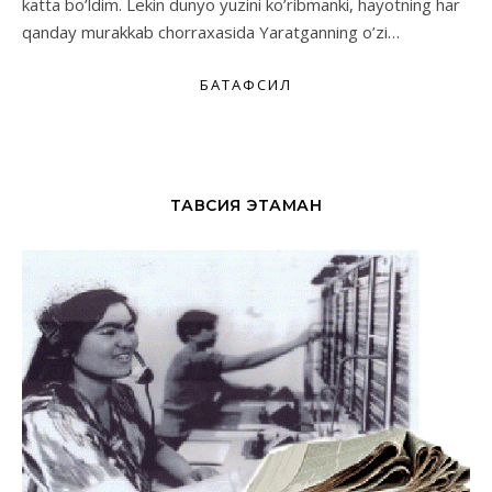
katta bo’ldim. Lekin dunyo yuzini ko’ribmanki, hayotning har
qanday murakkab chorraxasida Yaratganning o’zi…
БАТАФСИЛ
ТАВСИЯ ЭТАМАН