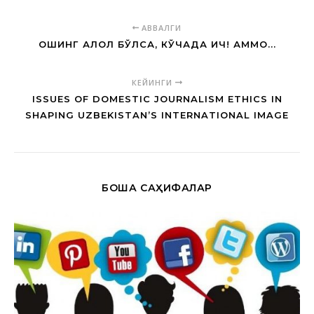
АВВАЛГИ
ОШИНГ ҲАЛОЛ БЎЛСА, КЎЧАДА ИЧ! АММО...
КЕЙИНГИ
ISSUES OF DOMESTIC JOURNALISM ETHICS IN
SHAPING UZBEKISTAN’S INTERNATIONAL IMAGE
БОШҚА САҲИФАЛАР