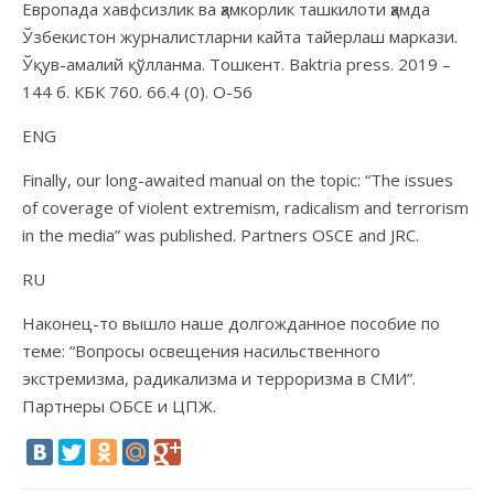
Европада хавфсизлик ва ҳамкорлик ташкилоти ҳамда
Ўзбекистон журналистларни кайта тайерлаш маркази.
Ўқув-амалий қўлланма. Тошкент. Baktria press. 2019 –
144 б. КБК 760. 66.4 (0). O-56
ENG
Finally, our long-awaited manual on the topic: “The issues
of coverage of violent extremism, radicalism and terrorism
in the media” was published. Partners OSCE and JRC.
RU
Наконец-то вышло наше долгожданное пособие по
теме: “Вопросы освещения насильственного
экстремизма, радикализма и терроризма в СМИ”.
Партнеры ОБСЕ и ЦПЖ.