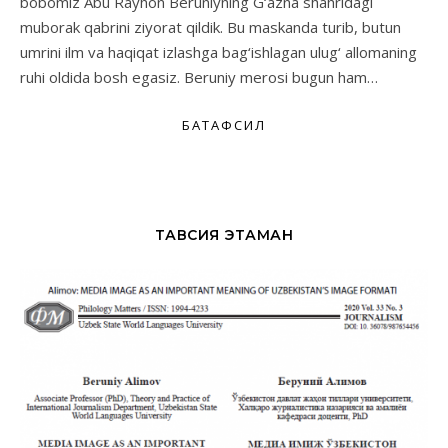
bobomiz Abu Rayhon Beruniyning G‘azna shahridagi
muborak qabrini ziyorat qildik. Bu maskanda turib, butun
umrini ilm va haqiqat izlashga bag‘ishlagan ulug‘ allomaning
ruhi oldida bosh egasiz. Beruniy merosi bugun ham…
БАТАФСИЛ
ТАВСИЯ ЭТАМАН