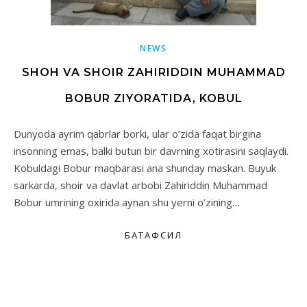
NEWS
SHOH VA SHOIR ZAHIRIDDIN MUHAMMAD
BOBUR ZIYORATIDA, KOBUL
Dunyoda ayrim qabrlar borki, ular o’zida faqat birgina
insonning emas, balki butun bir davrning xotirasini saqlaydi.
Kobuldagi Bobur maqbarasi ana shunday maskan. Buyuk
sarkarda, shoir va davlat arbobi Zahiriddin Muhammad
Bobur umrining oxirida aynan shu yerni o’zining…
БАТАФСИЛ