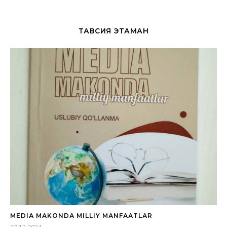
ТАВСИЯ ЭТАМАН
MEDIА MАKONDА MILLIY MАNFААTLАR