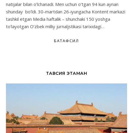
natijalar bilan o’lchanadi. Men uchun o’tgan 94 kun aynan
shunday bo’ldi. 30-martdan 26-iyungacha Kontent markazi
tashkil etgan Media haftalik – shunchaki 150 yoshga
to’layotgan O’zbek milliy jurnaljstikasi tarixidagi…
БАТАФСИЛ
ТАВСИЯ ЭТАМАН