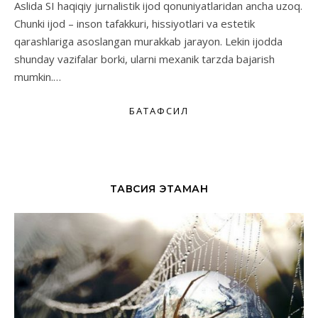
Aslida SI haqiqiy jurnalistik ijod qonuniyatlaridan ancha uzoq.
Chunki ijod – inson tafakkuri, hissiyotlari va estetik
qarashlariga asoslangan murakkab jarayon. Lekin ijodda
shunday vazifalar borki, ularni mexanik tarzda bajarish
mumkin.…
БАТАФСИЛ
ТАВСИЯ ЭТАМАН