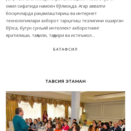
омил сифатида намоён бўлмоқда. Агар аввалги
босқичларда рақамлаштириш ва интернет
технологиялари ахборот тарқатиш тезлигини оширган
бўлса, бугун сунъий интеллект ахборотнинг
яратилиши, таҳлили, таҳрири ва истеъмол…
БАТАФСИЛ
ТАВСИЯ ЭТАМАН