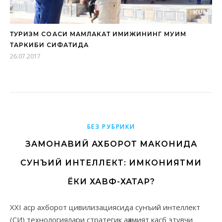
ТУРИЗМ СОҲАСИ МАМЛАКАТ ИМИЖИНИНГ МУҲИМ
ТАРКИБИ СИФАТИДА
26.07.2017
БЕЗ РУБРИКИ
ЗАМОНАВИЙ АХБОРОТ МАКОНИДА
СУНЪИЙ ИНТЕЛЛЕКТ: ИМКОНИЯТМИ
ЁКИ ХАВФ-ХАТАР?
XXI аср ахборот цивилизациясида сунъий интеллект
(СИ) технологиялари стратегик аҳамият касб этувчи