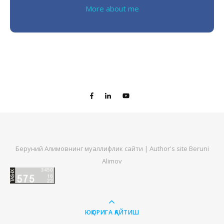
More about me
Беруний Алимовнинг муаллифлик сайти | Author's site Beruni
Alimov
ЮҚОРИГА ҚАЙТИШ