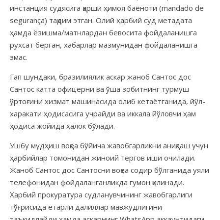
инстанция судясига қарши ҳимоя баёноти (mandado de
segurança) тақдим этган. Олий ҳарбий суд метадата
ҳамда ёзишма/матнлардан бевосита фойдаланишга
рухсат берган, хабарлар мазмунидан фойдаланишга
эмас.
Гап шундаки, бразилиялик аскар жаноб Сантос дос
Сантос катта офицерни ва ўша зобитнинг турмуш
ўртоғини хизмат машинасида олиб кетаётганида, йўл-
харакати ҳодисасига учрайди ва иккала йўловчи ҳам
ҳодиса жойида ҳалок бўлади.
Ушбу мудҳиш воқеа бўйича жавобгарликни аниқлаш учун
ҳарбийлар томонидан жиноий тергов иши очилади.
Жаноб Сантос дос Сантосни воқеа содир бўлганида уяли
телефонидан фойдаланганликда гумон қилинади.
Ҳарбий прокуратура судланувчининг жавобгарлиги
тўғрисида етарли далиллар мавжудлигини
таъкидлайди ҳамда аскарнинг WhatsApp аккаунтидаги