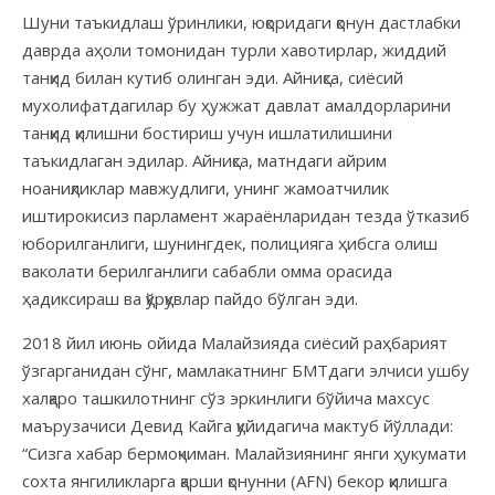
Шуни таъкидлаш ўринлики, юқоридаги қонун дастлабки
даврда аҳоли томонидан турли хавотирлар, жиддий
танқид билан кутиб олинган эди. Айниқса, сиёсий
мухолифатдагилар бу ҳужжат давлат амалдорларини
танқид қилишни бостириш учун ишлатилишини
таъкидлаган эдилар. Айниқса, матндаги айрим
ноаниқликлар мавжудлиги, унинг жамоатчилик
иштирокисиз парламент жараёнларидан тезда ўтказиб
юборилганлиги, шунингдек, полицияга ҳибсга олиш
ваколати берилганлиги сабабли омма орасида
ҳадиксираш ва қўрқувлар пайдо бўлган эди.
2018 йил июнь ойида Малайзияда сиёсий раҳбарият
ўзгарганидан сўнг, мамлакатнинг БМТдаги элчиси ушбу
халқаро ташкилотнинг сўз эркинлиги бўйича махсус
маърузачиси Девид Кайга қуйидагича мактуб йўллади:
“Сизга хабар бермоқчиман. Малайзиянинг янги ҳукумати
сохта янгиликларга қарши қонунни (AFN) бекор қилишга