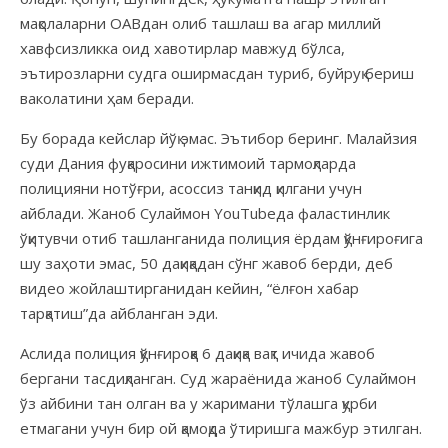
мақолаларни ОАВдан олиб ташлаш ва агар миллий
хавфсизликка оид хавотирлар мавжуд бўлса,
эътирозларни судга оширмасдан туриб, буйруқ бериш
ваколатини ҳам беради.
Бу борада кейслар йўқ эмас. Эътибор беринг. Малайзия
суди Дания фуқаросини ижтимоий тармоқларда
полицияни нотўғри, асоссиз танқид қилгани учун
айблади. Жаноб Сулаймон YouTubeда фаластинлик
ўқитувчи отиб ташланганида полиция ёрдам қўнғироғига
шу заҳоти эмас, 50 дақиқадан сўнг жавоб берди, деб
видео жойлаштирганидан кейин, “ёлғон хабар
тарқатиш”да айбланган эди.
Аслида полиция қўнғироққа 6 дақиқа вақт ичида жавоб
бергани тасдиқланган. Суд жараёнида жаноб Сулаймон
ўз айбини тан олган ва у жаримани тўлашга қурби
етмагани учун бир ой қамоқда ўтиришга мажбур этилган.