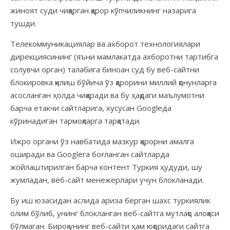
жиноят суди чиқарган қарор кўпчиликнинг назарига
тушди.
Телекоммуникациялар ва ахборот технологиялари
дирекциясининг (яъни мамлакатда ахборотни тартибга
солувчи орган) талабига биноан суд бу веб-сайтни
блокировка қилиш бўйича ўз қарорини миллий қонунларга
асосланган ҳолда чиқаради ва бу ҳақдаги маълумотни
барча етакчи сайтларига, хусусан Googleда
кўринадиган тармоқларга тарқатади.
Ижро органи ўз навбатида мазкур қарорни амалга
оширади ва Googleга боғланган сайтларда
жойлаштирилган барча контент Туркия ҳудуди, шу
жумладан, веб-сайт менежерлари учун блокланади.
Бу иш юзасидан аслида ариза берган шахс туркиялик
олим бўлиб, унинг блокланган веб-сайтга мутлақо алоқаси
бўлмаган. Бироқ унинг веб-сайти ҳам юқоридаги сайтга