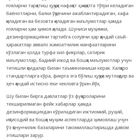
ғояларни тарқатиш ҳуқуқи нафақат ҳақиқатга тўғри келадиган
баёнотларни, балки ўқувчини ажаблантирадиган, хафа
қиладиган ва безовта қиладиган маълумотлар ҳамда
ғояларни ҳам ҳимоя қилади. Шуниси муҳимки,
дезинформацияни тартибга солувчи ҳар қандай саъй-
ҳаракатлар аввало жамоатчилик манфаатларини
кўзлаган ҳолда турфа хил фикрлар, сатирик
маълумотлар, бадиий ижод ва бошқа маълумотлар учун
тегишли қоидалар билан таъминланиши керак. Халқаро
стандартларга кўра, фикрга эга бўлиш ҳуқуқи мутлақдир ва
ҳеч қандай истисно ёки чекловга ўрин йўқ.
Шу билан бирга давлатлар ўз фуқароларини
текширилмаган фейк хабарлар ҳамда
дезинформациядан кўриладиган ижтиомий, руҳий,
иқтисодий ва бошқа муҳим аспектларда ҳимоялаш учун
ўз қонунчилик базаларини такомиллаштиришда давом
этишлари зарур.