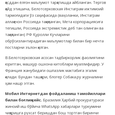
қасддан ёлғон маълумот тарқатишда айбланган. Тергов
қайд этишича, Белотсерковская Инстаграм ижтимоий
тармоғидаги ўз саҳифасида (ваҳоланки, Инстаграм
аллақачон Россияда тақиқланган, Мета корпорациясига
тегишли, Россияда экстремистик деб тан олинган ва
тақиқланган) РФ Қуролли Кучларини
обрўсизлантирадиган маълумотлар билан бир нечта
постларни эълон қилган.
В.Белотсерковская асосан тадбиркорлик фаолиятини
юритган, машҳур ошхона китоблари муаллифидир. У
Франция жанубидаги ошпазлик мактабига эгалик
қилади. Бундан ташқари, блогер Собака.ру журналини
ҳам нашр этган.
Мобил Интернетдан фойдаланиш тамойиллари
билан боғлиқ кейс.
Бразилия Ҳарбий прокуратураси
жиноий иш бўйича WhatsApp хабарлари туркумини
чиқаришга рухсат беришдан бош тортган биринчи