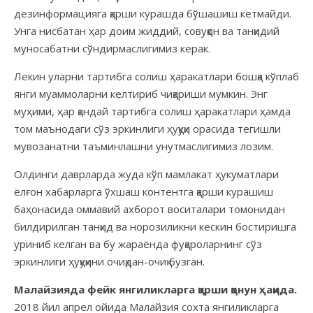
дезинформацияга қарши курашда бўшашиш кетмайди.
Унга нисбатан ҳар доим жиддий, совуққон ва танқидий
муносабатни сўндирмаслигимиз керак.
Лекин уларни тартибга солиш ҳаракатлари бошқа кўплаб
янги муаммоларни келтириб чиқариши мумкин. Энг
муҳими, ҳар қандай тартибга солиш ҳаракатлари ҳамда
том маънодаги сўз эркинлиги ҳуқуқи орасида тегишли
мувозанатни таъминлашни унутмаслигимиз лозим.
Олдинги даврларда жуда кўп мамлакат ҳукуматлари
ёлғон хабарларга ўхшаш контентга қарши курашиш
баҳонасида оммавий ахборот воситалари томонидан
билдирилган танқид ва норозиликни кескин бостиришга
уриниб келган ва бу жараёнда фуқароларнинг сўз
эркинлиги ҳуқуқини очиқдан-очиқ бузган.
Малайзияда фейк янгиликларга қарши қонун ҳақида.
2018 йил апрел ойида Малайзия сохта янгиликларга