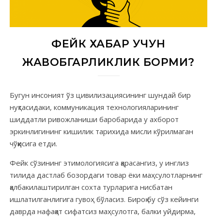
ФЕЙК ХАБАР УЧУН
ЖАВОБГАРЛИКЛИК БОРМИ?
Бугун инсоният ўз цивилизациясининг шундай бир
нуқтасидаки, коммуникация технологияларининг
шиддатли ривожланиши баробарида у ахборот
эркинлигининг кишилик тарихида мисли кўрилмаган
чўққисига етди.
Фейк сўзининг этимологиясига қарасангиз, у инглиз
тилида дастлаб бозордаги товар ёки маҳсулотларнинг
қалбакилаштирилган сохта турларига нисбатан
ишлатилганлигига гувоҳ бўласиз. Бироқ бу сўз кейинги
даврда нафақат сифатсиз маҳсулотга, балки уйдирма,