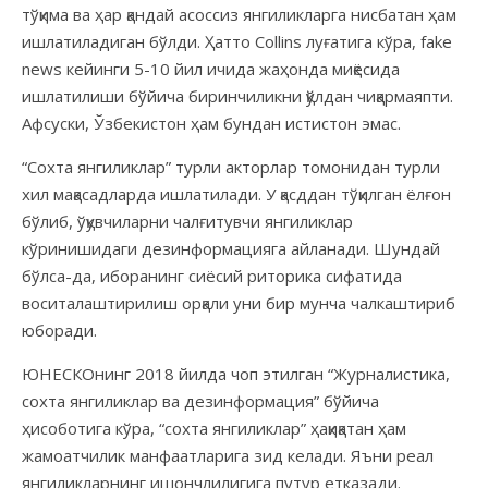
тўқима ва ҳар қандай асоссиз янгиликларга нисбатан ҳам
ишлатиладиган бўлди. Ҳатто Сollins луғатига кўра, fake
news кейинги 5-10 йил ичида жаҳонда миқёсида
ишлатилиши бўйича биринчиликни қўлдан чиқармаяпти.
Афсуски, Ўзбекистон ҳам бундан истистон эмас.
“Сохта янгиликлар” турли акторлар томонидан турли
хил мақасадларда ишлатилади. У қасддан тўқилган ёлғон
бўлиб, ўқувчиларни чалғитувчи янгиликлар
кўринишидаги дезинформацияга айланади. Шундай
бўлса-да, иборанинг сиёсий риторика сифатида
воситалаштирилиш орқали уни бир мунча чалкаштириб
юборади.
ЮНЕСКОнинг 2018 йилда чоп этилган “Журналистика,
сохта янгиликлар ва дезинформация” бўйича
ҳисоботига кўра, “сохта янгиликлар” ҳақиқатан ҳам
жамоатчилик манфаатларига зид келади. Яъни реал
янгиликларнинг ишончлилигига путур етказади.