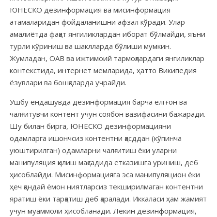
ЮНЕСКО дезинформация ва мисинформация
атамаларидан фойдаланишни афзал кўради. Улар
амалиётда фақат янгиликлардан иборат бўлмайди, яъни
турли кўриниш ва шаклларда бўлиши мумкин.
Жумладан, ОАВ ва ижтимоий тармоқлардаги янгиликлар
контекстида, интернет мемларида, ҳатто Википедия
ёзувлари ва бошқаларда учрайди.
Ушбу ёндашувда дезинформация барча ёлгғон ва
чалғитувчи контент учун соябон вазифасини бажаради.
Шу билан бирга, ЮНЕСКО дезинформацияни
одамларга ишончсиз контентни қасддан (кўпинча
уюштирилган) одамларни чалғитиш ёки уларни
манипуляция қилиш мақсадида етказишга уриниш, деб
ҳисоблайди. Мисинформацияга эса манипуляцион ёки
ҳеч қандай ёмон ниятларсиз текширилмаган контентни
яратиш ёки тарқатиш деб қаралади. Иккаласи ҳам жамият
учун муаммоли ҳисобланади. Лекин дезинформация,