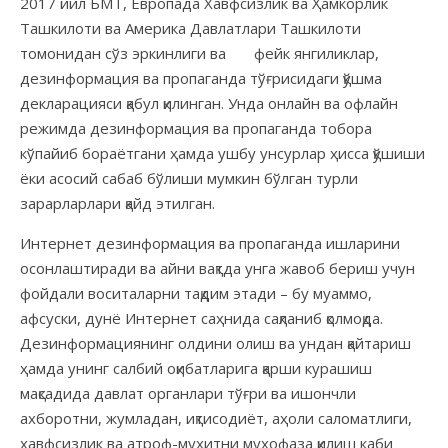
2017 йил БМТ, Европада Хавфсизлик ва Ҳамкорлик
Ташкилоти ва Америка Давлатлари Ташкилоти
томонидан сўз эркинлиги ва фейк янгиликлар,
дезинформация ва пропаганда тўғрисидаги қўшма
декларацияси қабул қилинган. Унда онлайн ва офлайн
режимда дезинформация ва пропаганда тобора
кўпайиб бораётгани ҳамда ушбу унсурлар ҳисса қўшиши
ёки асосий сабаб бўлиши мумкин бўлган турли
зарарларлари қайд этилган.
Интернет дезинформация ва пропаганда ишларини
осонлаштиради ва айни вақтда унга жавоб бериш учун
фойдали воситаларни тақдим этади – бу муаммо,
афсуски, дунё Интернет саҳнида сақланиб қолмоқда.
Дезинформациянинг олдини олиш ва ундан қайтариш
ҳамда унинг салбий оқибатларига қарши курашиш
мақсадида давлат органлари тўғри ва ишончли
ахборотни, жумладан, иқтисодиёт, аҳоли саломатлиги,
хавфсизлик ва атроф-муҳитни муҳофаза қилиш каби