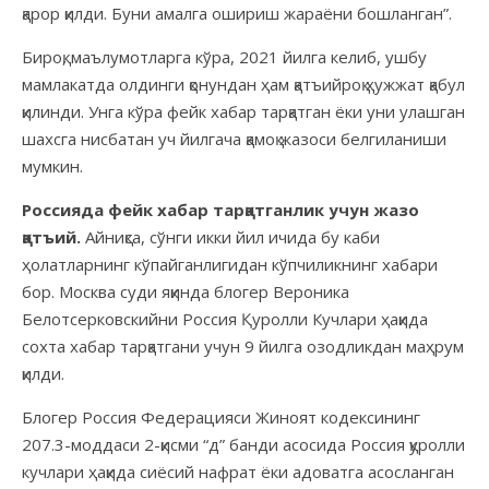
қарор қилди. Буни амалга ошириш жараёни бошланган”.
Бироқ, маълумотларга кўра, 2021 йилга келиб, ушбу
мамлакатда олдинги қонундан ҳам қатъийроқ ҳужжат қабул
қилинди. Унга кўра фейк хабар тарқатган ёки уни улашган
шахсга нисбатан уч йилгача қамоқ жазоси белгиланиши
мумкин.
Россияда фейк хабар тарқатганлик учун жазо
қатъий.
Айниқса, сўнги икки йил ичида бу каби
ҳолатларнинг кўпайганлигидан кўпчиликнинг хабари
бор. Москва суди яқинда блогер Вероника
Белотсерковскийни Россия Қуролли Кучлари ҳақида
сохта хабар тарқатгани учун 9 йилга озодликдан маҳрум
қилди.
Блогер Россия Федерацияси Жиноят кодексининг
207.3-моддаси 2-қисми “д” банди асосида Россия қуролли
кучлари ҳақида сиёсий нафрат ёки адоватга асосланган