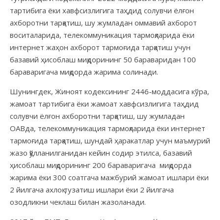
тартибига ёки хавфсизлигига таҳдид солувчи ёлғон
ахборотни тарқатиш, шу жумладан оммавий ахборот
воситаларида, телекоммуникация тармоқларида ёки
интернет жаҳон ахборот тармоғида тарқатиш учун
базавий ҳисоблаш миқдорининг 50 бараваридан 100
бараваригача миқдорда жарима солинади.
Шунингдек, Жиноят кодексининг 2446-моддасига кўра,
жамоат тартибига ёки жамоат хавфсизлигига таҳдид
солувчи ёлғон ахборотни тарқатиш, шу жумладан
ОАВда, телекоммуникация тармоқларида ёки интернет
тармоғида тарқатиш, шундай ҳаракатлар учун маъмурий
жазо қўлланилганидан кейин содир этилса, базавий
ҳисоблаш миқдорининг 200 бараваригача миқдорда
жарима ёки 300 соатгача мажбурий жамоат ишлари ёки
2 йилгача ахлоқ тузатиш ишлари ёки 2 йилгача
озодликни чеклаш билан жазоланади.