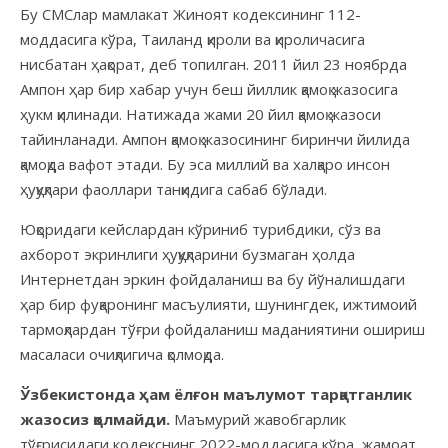
Бу СМСлар мамлакат Жиноят кодексининг 112-
моддасига кўра, Таиланд қироли ва қироличасига
нисбатан ҳақорат, деб топилган. 2011 йил 23 ноябрда
Ампон ҳар бир хабар учун беш йиллик қамоқ жазосига
ҳукм қилинади. Натижада жами 20 йил қамоқ жазоси
тайинланади. Ампон қамоқ жазосининг биринчи йилида
қамоқда вафот этади. Бу эса миллий ва халқаро инсон
ҳуқуқлари фаоллари танқидига сабаб бўлади.
Юқоридаги кейслардан кўриниб турибдики, сўз ва
ахборот экринлиги ҳуқуқларини бузмаган ҳолда
Интернетдан эркин фойдаланиш ва бу йўналишдаги
ҳар бир фуқаронинг масъулияти, шунингдек, ижтимоий
тармоқлардан тўғри фойдаланиш маданиятини ошириш
масаласи очиқлигича қолмоқда.
Ўзбекистонда ҳам ёлғон маълумот тарқатганлик
жазосиз қолмайди.
Маъмурий жавобгарлик
тўғрисидаги кодекснинг 2022-моддасига кўра, жамоат