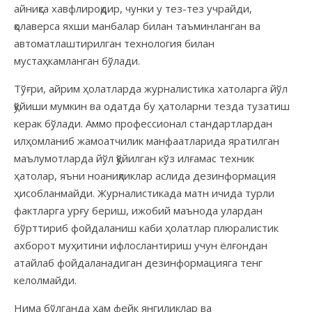
айниқса хавфлироқдир, чунки у тез-тез учрайди,
қолаверса яхши манбалар билан таъминланган ва
автоматлаштирилган технология билан
мустаҳкамланган бўлади.
Тўғри, айрим ҳолатларда журналистика хатоларга йўл
қўйиши мумкин ва одатда бу ҳатоларни тезда тузатиш
керак бўлади. Аммо профессионал стандартлардан
илҳомланиб жамоатчилик манфаатларида яратилган
маълумотларда йўл қўйилган кўз илғамас техник
ҳатолар, яъни ноаниқликлар аслида дезинформация
ҳисобланмайди. Журналистикада матн ичида турли
фактларга урғу бериш, ижобий маънода улардан
бўрттириб фойдаланиш каби ҳолатлар плюралистик
ахборот муҳитини ифлослантириш учун ёлғондан
атайлаб фойдаланадиган дезинформацияга тенг
келолмайди.
Нима бўлганда ҳам фейк янгиликлар ва