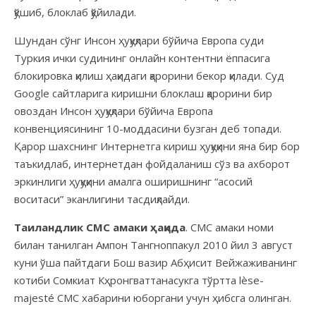
қўшиб, блоклаб қўйилади.
Шундан сўнг Инсон ҳуқуқлари бўйича Европа суди
Туркия ички судининг онлайн контентни ёппасига
блокировка қилиш ҳақидаги қарорини бекор қилади. Суд
Google сайтларига киришни блоклаш қарорини бир
овоздан Инсон ҳуқуқлари бўйича Европа
конвенциясининг 10-моддасини бузган деб топади.
Қарор шахснинг Интернетга кириш ҳуқуқини яна бир бор
таъкидлаб, интернетдан фойдаланиш сўз ва ахборот
эркинлиги ҳуқуқини амалга оширишнинг “асосий
воситаси” эканлигини тасдиқлайди.
Таиландлик СМС амаки ҳақида
. СМС амаки номи
билан танилган Ампон Тангноппакул 2010 йил 3 август
куни ўша пайтдаги Бош вазир Абҳисит Вейжаживанинг
котиби Сомкиат Кҳронгваттанасукга тўртта lèse-
majesté СМС хабарини юборгани учун ҳибсга олинган.