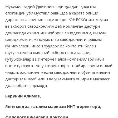
Муҳими, оддий ўқувчининг оқни қорадан, ҳақиқатни
ёлоғондан ўзи мустақил равишда ажарата олиши
даражасига эришиш вақти келди. ЮНЕСКОнинг медиа
ва ахборот саводхонлиги деб номланган дастури
доирасида аҳолининг ахборот саводхонлиги, визуал
саводхонлиги, маълумотлар саводхонлиги, рақамли
кўникмалари, инсон ҳуқуқлари ва контенти билан
шуғулланувчи оммавий ахборот воситалари,
кутубхоналар ва Интернет алоқа компаниялари каби
институтларга тушунтириш чора- тадбирларини ишлаб
чиқиши, аҳолининг медиа саводхонлиги бўйича миллий
дастурни ишлаб чиқиш ва уни амалга ошириш масаласи
долзарблигча қолмоқда.
Беруний Алимов,
Янги медиа таълим маркази ННТ директори,
филология фанлари доктори.