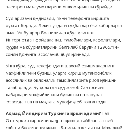
электрон маълумотларини ошкор қилишни сўрайди.
Суд аризани қондиради, яъни телефонга киришга
рухсат беради. Лекин ундаги суҳбатлар ёки хабарларга
эмас. Ушбу қарор Бразилияда қабул қилинган
Интернетдан фойдаланиш тамойиллари, кафолатлари,
ҳуқуқ ва мажбуриятларини белгилаб берувчи 12965/14-
сонли Қонунга асосланиб қабул қилинади.
Унга кўра, суд телефондаги шахсий ёзишмаларнинг
махфийлигини бузиш, уларга кириш мутаносиблик,
асослилик ва оқилоналик тамойилларига риоя қилишни
талаб қилади. Бу ҳолатда суд жаноб Сантоснинг
хабарлари махфийлигини бузишни на зарурат
юзасидан ва на мақсадга мувофиқ деб топган эди.
Аҳмад Йилдирим Туркияга қарши эдими?
Гап
Отатурк хотирасини ҳақорат қилишда айбланган веб-
сайтни блокировка қилиш тўғрисида кетаяпти. Маҳаллий