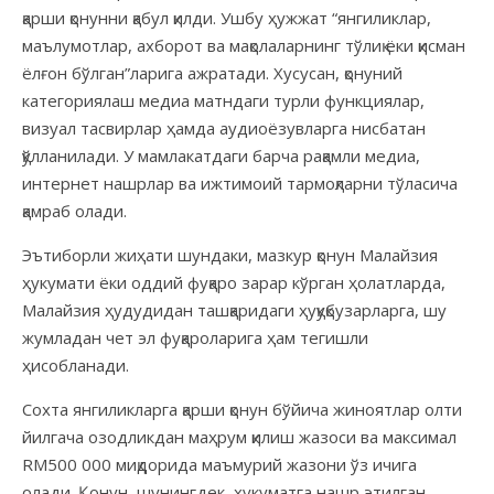
қарши қонунни қабул қилди. Ушбу ҳужжат “янгиликлар,
маълумотлар, ахборот ва мақолаларнинг тўлиқ ёки қисман
ёлғон бўлган”ларига ажратади. Хусусан, қонуний
категориялаш медиа матндаги турли функциялар,
визуал тасвирлар ҳамда аудиоёзувларга нисбатан
қўлланилади. У мамлакатдаги барча рақамли медиа,
интернет нашрлар ва ижтимоий тармоқларни тўласича
қамраб олади.
Эътиборли жиҳати шундаки, мазкур қонун Малайзия
ҳукумати ёки оддий фуқаро зарар кўрган ҳолатларда,
Малайзия ҳудудидан ташқаридаги ҳуқуқбузарларга, шу
жумладан чет эл фуқароларига ҳам тегишли
ҳисобланади.
Сохта янгиликларга қарши қонун бўйича жиноятлар олти
йилгача озодликдан маҳрум қилиш жазоси ва максимал
RМ500 000 миқдорида маъмурий жазони ўз ичига
олади. Қонун, шунингдек, ҳукуматга нашр этилган