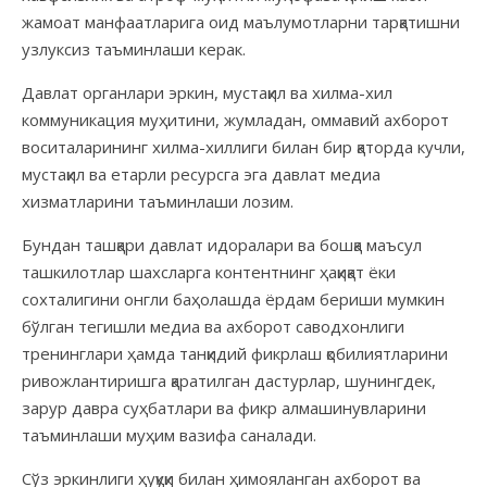
жамоат манфаатларига оид маълумотларни тарқатишни
узлуксиз таъминлаши керак.
Давлат органлари эркин, мустақил ва хилма-хил
коммуникация муҳитини, жумладан, оммавий ахборот
воситаларининг хилма-хиллиги билан бир қаторда кучли,
мустақил ва етарли ресурсга эга давлат медиа
хизматларини таъминлаши лозим.
Бундан ташқари давлат идоралари ва бошқа маъсул
ташкилотлар шахсларга контентнинг ҳақиқат ёки
сохталигини онгли баҳолашда ёрдам бериши мумкин
бўлган тегишли медиа ва ахборот саводхонлиги
тренинглари ҳамда танқидий фикрлаш қобилиятларини
ривожлантиришга қаратилган дастурлар, шунингдек,
зарур давра суҳбатлари ва фикр алмашинувларини
таъминлаши муҳим вазифа саналади.
Сўз эркинлиги ҳуқуқи билан ҳимояланган ахборот ва