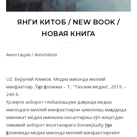
ЯНГИ КИТОБ / NEW BOOK /
НОВАЯ КНИГА
Аннотация / Annotation
UZ. Беруний Алимов. Медиа маконда миллий
манфаатлар. Ўқув қўлланма – Т.: “Таълим медиа”, 2019. –
240 б.
Ҳозирги ахборот глобаллашуви даврида медиа
макондаги миллий манфаатларни ҳимоялаш мақсадида
мамлакат медиа имижини юксалтириш кўп жиҳатдан
оммавий ахборот воситаларига боғлиқ. Ушбу ўқув
қўлланмада медиа маконда миллий манфаатларнинг