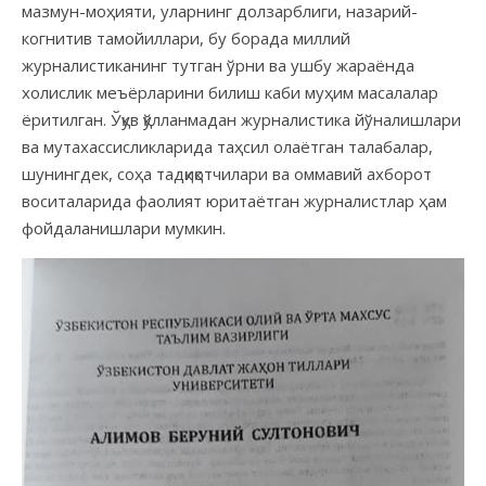
мазмун-моҳияти, уларнинг долзарблиги, назарий-
когнитив тамойиллари, бу борада миллий
журналистиканинг тутган ўрни ва ушб
у жараёнда
холислик меъёрларини билиш каби муҳим масалалар
ёритилган. Ўқув қўлланмадан журналистика йўналишлари
ва мутахассисликларида таҳсил олаётган талабалар,
шунингдек, соҳа тадқиқотчилари ва оммавий ахборот
воситаларида фаолият юритаётган журналистлар ҳам
фойдаланишлари мумкин.