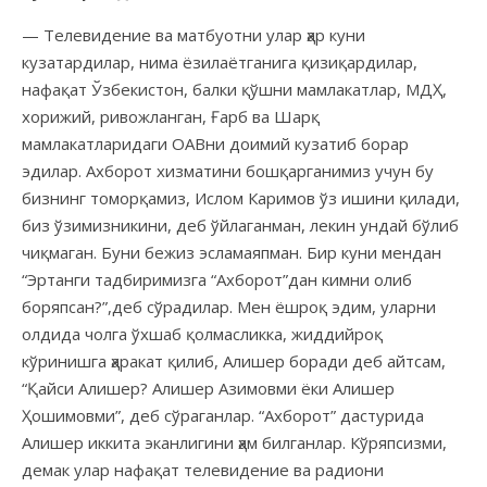
— Телевидение ва матбуотни улар ҳар куни
кузатардилар, нима ёзилаётганига қизиқардилар,
нафақат Ўзбекистон, балки қўшни мамлакатлар, МДҲ,
хорижий, ривожланган, Ғарб ва Шарқ
мамлакатларидаги ОАВни доимий кузатиб борар
эдилар. Ахборот хизматини бошқарганимиз учун бу
бизнинг томорқамиз, Ислом Каримов ўз ишини қилади,
биз ўзимизникини, деб ўйлаганман, лекин ундай бўлиб
чиқмаган. Буни бежиз эсламаяпман. Бир куни мендан
“Эртанги тадбиримизга “Ахборот”дан кимни олиб
боряпсан?”,деб сўрадилар. Мен ёшроқ эдим, уларни
олдида чолга ўхшаб қолмасликка, жиддийроқ
кўринишга ҳаракат қилиб, Алишер боради деб айтсам,
“Қайси Алишер? Алишер Азимовми ёки Алишер
Ҳошимовми”, деб сўраганлар. “Ахборот” дастурида
Алишер иккита эканлигини ҳам билганлар. Кўряпсизми,
демак улар нафақат телевидение ва радиони