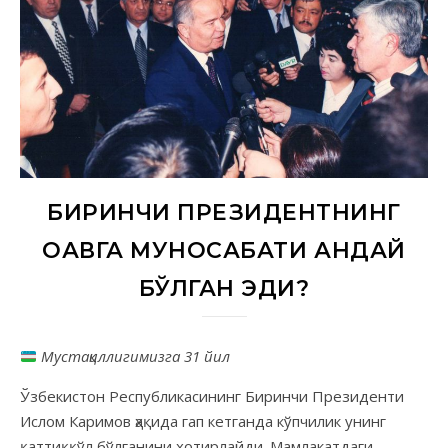
БИРИНЧИ ПРЕЗИДЕНТНИНГ
ОАВГА МУНОСАБАТИ ҚАНДАЙ
БЎЛГАН ЭДИ?
Мустақиллигимизга 31 йил
Ўзбекистон Республикасининг Биринчи Президенти
Ислом Каримов ҳақида гап кетганда кўпчилик унинг
қаттиққўл бўлганини хотирлайди. Мамлакатдаги