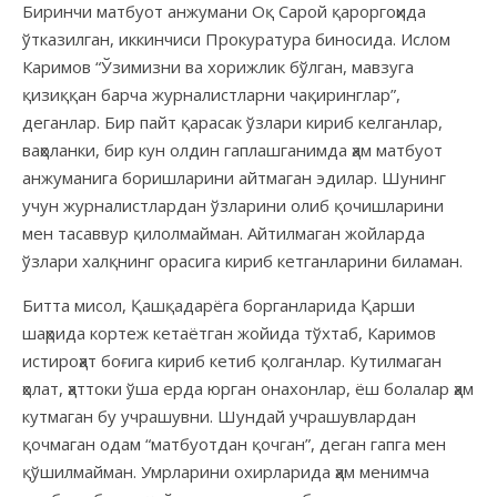
Биринчи матбуот анжумани Оқ Сарой қароргоҳида
ўтказилган, иккинчиси Прокуратура биносида. Ислом
Каримов “Ўзимизни ва хорижлик бўлган, мавзуга
қизиққан барча журналистларни чақиринглар”,
деганлар. Бир пайт қарасак ўзлари кириб келганлар,
ваҳоланки, бир кун олдин гаплашганимда ҳам матбуот
анжуманига боришларини айтмаган эдилар. Шунинг
учун журналистлардан ўзларини олиб қочишларини
мен тасаввур қилолмайман. Айтилмаган жойларда
ўзлари халқнинг орасига кириб кетганларини биламан.
Битта мисол, Қашқадарёга борганларида Қарши
шаҳрида кортеж кетаётган жойида тўхтаб, Каримов
истироҳат боғига кириб кетиб қолганлар. Кутилмаган
ҳолат, ҳаттоки ўша ерда юрган онахонлар, ёш болалар ҳам
кутмаган бу учрашувни. Шундай учрашувлардан
қочмаган одам “матбуотдан қочган”, деган гапга мен
қўшилмайман. Умрларини охирларида ҳам менимча