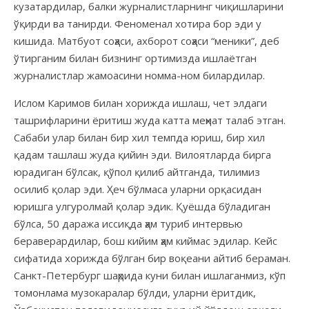
кузатардилар, балки журналистларнинг чиқишларини
ўқирди ва танирди. Феноменал хотира бор эди у
кишида. Матбуот соҳаси, ахборот соҳаси “меники”, деб
ўтирганим билан бизнинг ортимизда ишлаётган
журналистлар жамоасини номма-ном билардилар.
Ислом Каримов билан хорижда ишлаш, чет элдаги
ташрифларини ёритиш жуда катта меҳнат талаб этган.
Сабаби улар билан бир хил темпда юриш, бир хил
қадам ташлаш жуда қийин эди. Вилоятларда бирга
юрадиган бўлсак, қўпол қилиб айтганда, тилимиз
осилиб қолар эди. Ҳеч бўлмаса уларни орқасидан
юришга улгуролмай қолар эдик. Қуёшда бўладиган
бўлса, 50 даража иссиқда ҳам туриб интервью
бераверардилар, бош кийим ҳам киймас эдилар. Кейс
сифатида хорижда бўлган бир воқеани айтиб бераман.
Санкт-Петербург шаҳрида куни билан ишлаганмиз, кўп
томонлама музокаралар бўлди, уларни ёритдик,