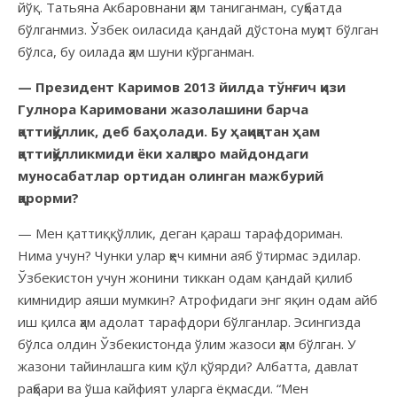
йўқ. Татьяна Акбаровнани ҳам таниганман, суҳбатда
бўлганмиз. Ўзбек оиласида қандай дўстона муҳит бўлган
бўлса, бу оилада ҳам шуни кўрганман.
— Президент Каримов 2013 йилда тўнғич қизи
Гулнора Каримовани жазолашини барча
қаттиққўллик, деб баҳолади. Бу ҳақиқатан ҳам
қаттиққўлликмиди ёки халқаро майдондаги
муносабатлар ортидан олинган мажбурий
қарорми?
— Мен қаттиққўллик, деган қараш тарафдориман.
Нима учун? Чунки улар ҳеч кимни аяб ўтирмас эдилар.
Ўзбекистон учун жонини тиккан одам қандай қилиб
кимнидир аяши мумкин? Атрофидаги энг яқин одам айб
иш қилса ҳам адолат тарафдори бўлганлар. Эсингизда
бўлса олдин Ўзбекистонда ўлим жазоси ҳам бўлган. У
жазони тайинлашга ким қўл қўярди? Албатта, давлат
раҳбари ва ўша кайфият уларга ёқмасди. “Мен