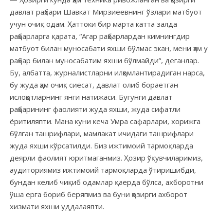
давлат раҳбари Шавкат Мирзиёевнинг ўзлари матбуот
учун очиқ одам. Ҳаттоки бир марта катта залда
раҳбарларга қарата, “Агар раҳбарлардан кимнингдир
матбуот билан муносабати яхши бўлмас экан, мени ҳам у
раҳбар билан муносабатим яхши бўлмайди”, деганлар.
Бу, албатта, журналистларни илҳомлантирадиган нарса,
бу жуда ҳам очиқ сиёсат, давлат олиб бораётган
ислоҳотларнинг янги натижаси. Бугунги давлат
раҳбарининг фаолияти жуда яхши, жуда сифатли
ёритиляпти. Мана куни кеча Умра сафарлари, хорижга
бўлган ташрифлари, мамлакат ичидаги ташрифлари
жуда яхши кўрсатилди. Биз ижтимоий тармоқларда
деярли фаолият юритмаганмиз. Ҳозир ўқувчиларимиз,
аудиториямиз ижтимоий тармоқларда ўтиришибди,
бундан келиб чиқиб одамлар қаерда бўлса, ахборотни
ўша ерга бориб беряпмиз ва буни ҳозирги ахборот
хизмати яхши уддалаяпти.