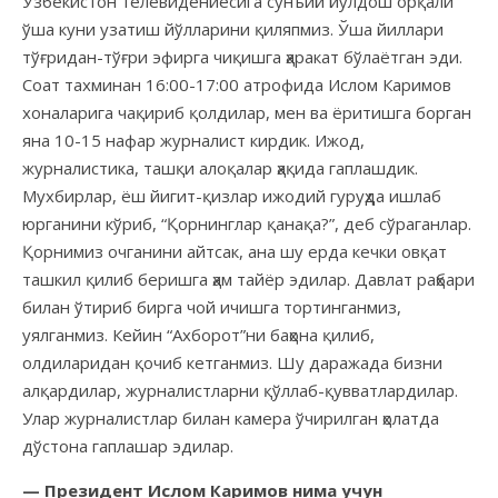
Ўзбекистон телевидениесига сунъий йўлдош орқали
ўша куни узатиш йўлларини қиляпмиз. Ўша йиллари
тўғридан-тўғри эфирга чиқишга ҳаракат бўлаётган эди.
Соат тахминан 16:00-17:00 атрофида Ислом Каримов
хоналарига чақириб қолдилар, мен ва ёритишга борган
яна 10-15 нафар журналист кирдик. Ижод,
журналистика, ташқи алоқалар ҳақида гаплашдик.
Мухбирлар, ёш йигит-қизлар ижодий гуруҳда ишлаб
юрганини кўриб, “Қорнинглар қанақа?”, деб сўраганлар.
Қорнимиз очганини айтсак, ана шу ерда кечки овқат
ташкил қилиб беришга ҳам тайёр эдилар. Давлат раҳбари
билан ўтириб бирга чой ичишга тортинганмиз,
уялганмиз. Кейин “Ахборот”ни баҳона қилиб,
олдиларидан қочиб кетганмиз. Шу даражада бизни
алқардилар, журналистларни қўллаб-қувватлардилар.
Улар журналистлар билан камера ўчирилган ҳолатда
дўстона гаплашар эдилар.
— Президент Ислом Каримов нима учун