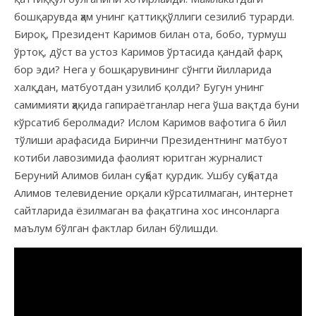
бошқарувда ҳам унинг қаттиққўллиги сезилиб турарди.
Бироқ, Президент Каримов билан ота, бобо, турмуш
ўртоқ, дўст ва устоз Каримов ўртасида қандай фарқ
бор эди? Нега у бошқарувининг сўнгги йилларида
халқдан, матбуотдан узилиб қолди? Бугун унинг
самимияти ҳақида гапираётганлар нега ўша вақтда буни
кўрсатиб беролмади? Ислом Каримов вафотига 6 йил
тўлиши арафасида Биринчи Президентнинг матбуот
котиби лавозимида фаолият юритган журналист
Беруний Алимов билан суҳбат қурдик. Ушбу суҳбатда
Алимов телевидение орқали кўрсатилмаган, интернет
сайтларида ёзилмаган ва фақатгина хос инсонларга
маълум бўлган фактлар билан бўлишди.