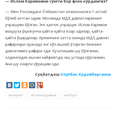
— Ислом Каримовни сўнгги бор қачон кўрдингиз?
— Мен Россиядаги Ўзбекистон элчихонасига 1-котиб
бўлиб кетган эдим. Москвада МДҲ давлатларининг
учрашуви бўлган. Энг қалтис учрашув. Ислом Каримов
маъруза ўқилгунча қайта-қайта ёзар эдилар, қайта-
қайта ўқирдилар. Кремлнинг катта залида МДҲ давлат
раҳбарлари орасида энг кўп ишлаб ўтирган бизнинг
давлатимиз раҳбари эди. Кузатишим шу бўлганки,
олдингидек ишчан кайфиятда, иш устида кўрганман.
Ана шу охирги кўришим эди.
Суҳбатдош
Улуғбек Худойберганов.
интернет
Ислом Каримов
матбуот