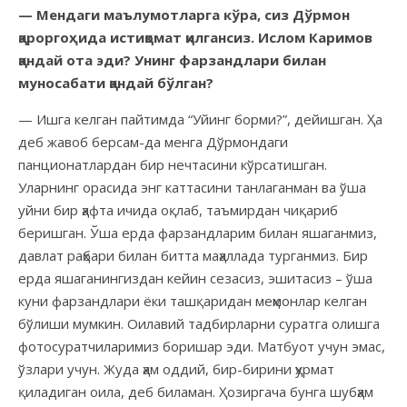
— Мендаги маълумотларга кўра, сиз Дўрмон
қароргоҳида истиқомат қилгансиз. Ислом Каримов
қандай ота эди? Унинг фарзандлари билан
муносабати қандай бўлган?
— Ишга келган пайтимда “Уйинг борми?”, дейишган. Ҳа
деб жавоб берсам-да менга Дўрмондаги
панционатлардан бир нечтасини кўрсатишган.
Уларнинг орасида энг каттасини танлаганман ва ўша
уйни бир ҳафта ичида оқлаб, таъмирдан чиқариб
беришган. Ўша ерда фарзандларим билан яшаганмиз,
давлат раҳбари билан битта маҳаллада турганмиз. Бир
ерда яшаганингиздан кейин сезасиз, эшитасиз – ўша
куни фарзандлари ёки ташқаридан меҳмонлар келган
бўлиши мумкин. Оилавий тадбирларни суратга олишга
фотосуратчиларимиз боришар эди. Матбуот учун эмас,
ўзлари учун. Жуда ҳам оддий, бир-бирини ҳурмат
қиладиган оила, деб биламан. Ҳозиргача бунга шубҳам