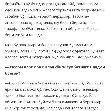
билмайман-ку бу одам ростдан ҳам айбдорми? Нима
учун кимнидир олий жазога тортилишига охирида мен
сабабчи бўлишим керак?”, дердилар. Табиатан
инсонпарвар одам эдилар, шу билан бирга адолат
тарафдори бўлганлар. Ўзбекистон обрўси, албатта,
биринчи ўринда эди.
Мен бу воқеаларни бевосита гувоҳи бўлмаслигим
мумкин, лекин шу юртнинг фуқароси сифатида бу ишга
адолат нуқтаи назаридан йўл қўйилган, деб ўйлайман.
— Ислом Каримов билан сўнги суҳбатингиз қандай
бўлган?
—Битта объектга боришимиз керак эди, шу объектни
ёритиш масаласи бўлган. Одатда чақириб гаплашар
эдилар ёки телефон орқали мулоқот бўларди. Ўша
объектни ёритиш бўйича ўз тавсияларини берганлар.
Яна бир суҳбат эсимда. Чет элдан қайтаётганимизда