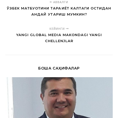
АВВАЛГИ
ЎЗБЕК МАТБУОТИНИ ТАРАҚҚИЁТ КАЛТАГИ ОСТИДАН
ҚАНДАЙ ҚУТҚАРИШ МУМКИН?
КЕЙИНГИ
YANGI GLOBAL MEDIA MAKONDAGI YANGI
CHELLENJLAR
БОШҚА САҲИФАЛАР