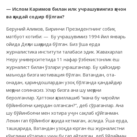
— Ислом Каримов билан илк учрашувингиз қачон
ва қандай содир бўлган?
Беруний Алимов, Биринчи Президентнинг собиқ
матбуот котиби: — Бу учрашувимиз 1994 йил январь
ойида Деҳли шаҳрида бўлган. Биз ўша ерда
журналистика институти талабаси эдик. Жавахарлал
Неру университетида 11 нафар ўзбекистонлик ёш
журналист билан ўзлари учрашганлар. Бу қайсидир
маънода бизга мотивация бўлган. Ватандан, ота-
онадан, қариндошлардан узоқ бўлганда қандайдир
меҳрни соғинасиз. Улар бизга ана шу меҳрни
беролганлар. Ҳаттоки ҳазиллашиб “мана бу чиройли
бўйинбоғни қаердан олгансан?”, деб сўраганлар. Ана
шу бўйинбоғни мен хотира учун сақлаб қўйганман.
Лекин гап бўйинбоғ ҳақида кетмаган, аслида. Ўша ерда,
ташқарида, Ватандан узоқда юрган ёш журналистни
кўнглини кўтариш учун бу гап айтилган, деб ўйлайман.