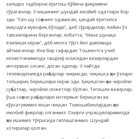
халқаро тадбирни ёритиш бўйича фикримни
сўраганлар. У кишининг шундай ажойиб одатлари бор
эди. “Сен шу соҳанинг одамисан, қандай ёритилса
мақсадга мувофиқ бўлади”, деб сўрардилар. Кейин ўз
тавсияларини берганлар. Албатта, “Мана шунақа
ёзилиши керак”, деб менга тўрт йил давомида
айтмаганлар. Яна бир сафардан Тошкентга учиб
келаётганимизда ташриф юзасидан вазирлардан
интервью олсанг, деган эдилар. У пайтда
телевидениеда раҳбарлар чиқмасди, чиқишса ҳам ўзлари
топшириқ беришлари керак эди. Ҳақиқатан ҳам чиройли
суҳбатлар, чиройли сюжетлар бўлган. Тегишли вазирлар,
ўша соҳани раҳбарлари интервью беришган ва
кўрсатувимиз яхши чиққан. Томошабинлардан ҳам
ижобий фикрлар олганмиз. Охирги учрашувларимизда
ҳам ишимиз тўғрисида гаплашганмиз. Шундай
хотиралар қолган.