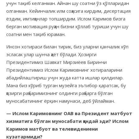
учун тақиб келганман. Айнан шу соатни ўз қўлларидан
олганман. Кейинчалик илм соҳасига кирдим, дисертация
ёздим, имтиҳонлар топширдим. Ислом Каримов бизга
берган мотивация руҳан бизни қўллаб туриши учун шу
соатни мен тақиб юраман.
Инсон хотираси билан тирик, биз уларни қанчалик кўп
эсласак улар шунча ҳаёт бўлади. Ҳозирги
Президентимиз Шавкат Мирзиёев Биринчи
Президентимиз Ислом Каримовнинг хотираларини
абадийлаштириш учун жуда катта ишлар қилдилар.
Мана биз кўриб турган музейга эътибор қаратсак, бу
ҳозирги раҳбаримизнинг олдинги раҳбарга бўлган
муносабатининг ёрқин намунаси, деб ўйлайман.
— Ислом Каримовнинг ОАВ ва Президент матбуот
хизматига бўлган муносабати қандай эди? Ислом
Каримов матбуот ва телевидениени
кузатармиди?