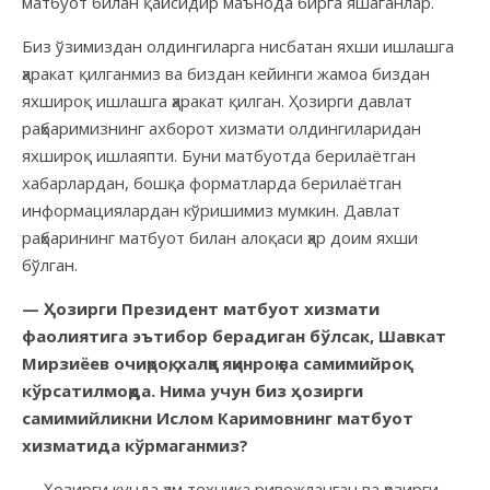
матбуот билан қайсидир маънода бирга яшаганлар.
Биз ўзимиздан олдингиларга нисбатан яхши ишлашга
ҳаракат қилганмиз ва биздан кейинги жамоа биздан
яхшироқ ишлашга ҳаракат қилган. Ҳозирги давлат
раҳбаримизнинг ахборот хизмати олдингиларидан
яхшироқ ишлаяпти. Буни матбуотда берилаётган
хабарлардан, бошқа форматларда берилаётган
информациялардан кўришимиз мумкин. Давлат
раҳбарининг матбуот билан алоқаси ҳар доим яхши
бўлган.
— Ҳозирги Президент матбуот хизмати
фаолиятига эътибор берадиган бўлсак, Шавкат
Мирзиёев очиқроқ, халққа яқинроқ ва самимийроқ
кўрсатилмоқда. Нима учун биз ҳозирги
самимийликни Ислом Каримовнинг матбуот
хизматида кўрмаганмиз?
— Ҳозирги кунда ҳам техника ривожланган ва ҳозирги