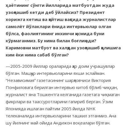
ҳаётининг сўнгги йилларида матбуотдан жуда
узоқлашиб кетди деб ўйлайсиз? Президент
хорижга кетиш ва қайтиш вақтида журналистлар
самолёт йўлаклари ёнида интервьюлар олган
бўлса, фаолиятининг иккинчи қисмида буни
кўрмаганмиз. Бу нима билан боғлиқ эди?
Каримовни матбуот ва халқдан узоқлашиб қолишига
ким ёки нима сабаб бўлган?
—2005-2009 йиллар ораларида ҳар доим учрашувлар
бўлган. Машҳур интервьюларини яхши эслайман.
“Независимая” газетасининг шарҳловчиси Виктория
Понфиловага берилган интервью китоб бўлиб чиққан,
журналист яна Тошкентга келганида газетага чиқмаган
фикрлари ва таассуротларини гапириб берган. Ўзим
Японияда ишлаган пайтим 2005 йилда NHK
телеканалида интервьюларини ташкил этганмиз. Ана
шу йилнинг май ойида Андижон воқеалари бўлган.