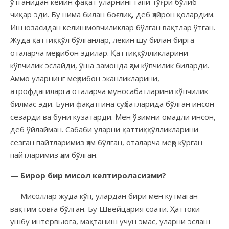
ўтганидан кейин фақат уларнинг гапи тўғри бўлиб
чиқар эди. Бу нима билан боғлиқ, деб ҳайрон қолардим.
Иш юзасидан келишмовчиликлар бўлган вақтлар ўтган.
Жуда қаттиққўл бўлганлар, лекин шу билан бирга
оталарча меҳрибон эдилар. Қаттиққўлликларини
кўпчилик эслайди, ўша замонда ҳам кўпчилик биларди.
Аммо уларнинг меҳрибон эканликларини,
атрофдагиларга оталарча муносабатларини кўпчилик
билмас эди. Буни фақатгина суҳбатларида бўлган инсон
сезарди ва буни кузатарди. Мен ўзимни омадли инсон,
деб ўйлайман. Сабаби уларни қаттиққўлликларини
сезган пайтларимиз ҳам бўлган, оталарча меҳр кўрган
пайтларимиз ҳам бўлган.
— Бирор бир мисол келтироласизми?
— Мисоллар жуда кўп, улардан бири мен кутмаган
вақтим совға бўлган. Бу Швейцария соати. Ҳаттоки
ушбу интервьюга, мақтаниш учун эмас, уларни эслаш