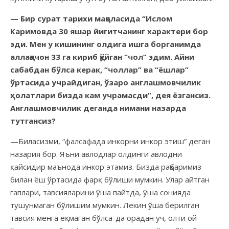
— Бир сурат тарихи мақоласида “Ислом
Каримовда 30 яшар йигитчанинг характери бор
эди. Мен у кишининг олдига ишга борганимда
аллақачон 33 га кириб қўйган “чол” эдим. Айни
сабабдан бўлса керак, “чоллар” ва “ёшлар”
ўртасида учрайдиган, ўзаро англашмовчилик
ҳолатлари бизда кам учрамасди”, дея ёзгансиз.
Англашмовчилик деганда нимани назарда
тутгансиз?
—Биласизми, “фалсафада инкорни инкор этиш” деган
назария бор. Яъни авлодлар олдинги авлодни
қайсидир маънода инкор этамиз. Бизда раҳбаримиз
билан ёш ўртасида фарқ бўлиши мумкин. Улар айтган
гаплари, тавсияларини ўша пайтда, ўша сонияда
тушунмаган бўлишим мумкин. Лекин ўша берилган
тавсия менга ёқмаган бўлса-да орадан уч, олти ой