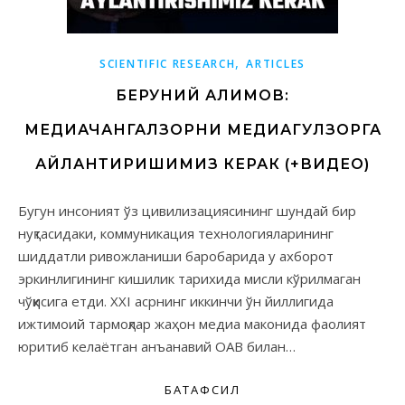
,
SCIENTIFIC RESEARCH
ARTICLES
БЕРУНИЙ АЛИМОВ:
МЕДИАЧАНГАЛЗОРНИ МЕДИАГУЛЗОРГА
АЙЛАНТИРИШИМИЗ КЕРАК (+ВИДЕО)
Бугун инсоният ўз цивилизациясининг шундай бир
нуқтасидаки, коммуникация технологияларининг
шиддатли ривожланиши баробарида у ахборот
эркинлигининг кишилик тарихида мисли кўрилмаган
чўққисига етди. XXI асрнинг иккинчи ўн йиллигида
ижтимоий тармоқлар жаҳон медиа маконида фаолият
юритиб келаётган анъанавий ОАВ билан…
БАТАФСИЛ