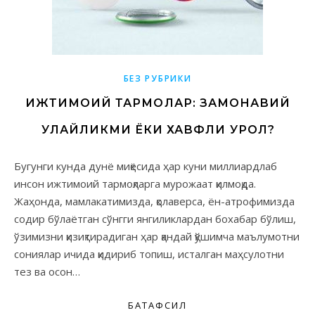
БЕЗ РУБРИКИ
ИЖТИМОИЙ ТАРМОҚЛАР: ЗАМОНАВИЙ
ҚУЛАЙЛИКМИ ЁКИ ХАВФЛИ ҚУРОЛ?
Бугунги кунда дунё миқёсида ҳар куни миллиардлаб
инсон ижтимоий тармоқларга мурожаат қилмоқда.
Жаҳонда, мамлакатимизда, қолаверса, ён-атрофимизда
содир бўлаётган сўнгги янгиликлардан бохабар бўлиш,
ўзимизни қизиқтирадиган ҳар қандай қўшимча маълумотни
сониялар ичида қидириб топиш, исталган маҳсулотни
тез ва осон…
БАТАФСИЛ