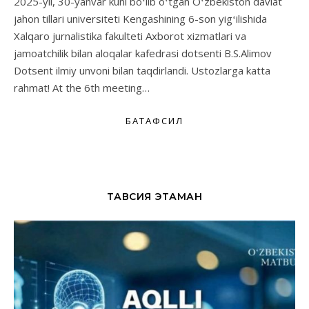
2025-yil, 30-yanvar kuni boʻlib oʻtgan Oʻzbekiston davlat
jahon tillari universiteti Kengashining 6-son yigʻilishida
Xalqaro jurnalistika fakulteti Axborot xizmatlari va
jamoatchilik bilan aloqalar kafedrasi dotsenti B.S.Alimov
Dotsent ilmiy unvoni bilan taqdirlandi. Ustozlarga katta
rahmat! At the 6th meeting…
БАТАФСИЛ
ТАВСИЯ ЭТАМАН