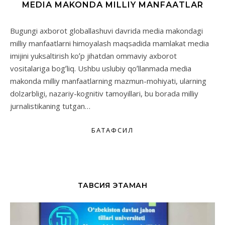
MEDIА MАKONDА MILLIY MАNFААTLАR
Bugungi axborot globallashuvi davrida media makondagi
milliy manfaatlarni himoyalash maqsadida mamlakat media
imijini yuksaltirish koʼp jihatdan ommaviy axborot
vositalariga bogʼliq. Ushbu uslubiy qoʼllanmada media
makonda milliy manfaatlarning mazmun-mohiyati, ularning
dolzarbligi, nazariy-kognitiv tamoyillari, bu borada milliy
jurnalistikaning tutgan…
БАТАФСИЛ
ТАВСИЯ ЭТАМАН