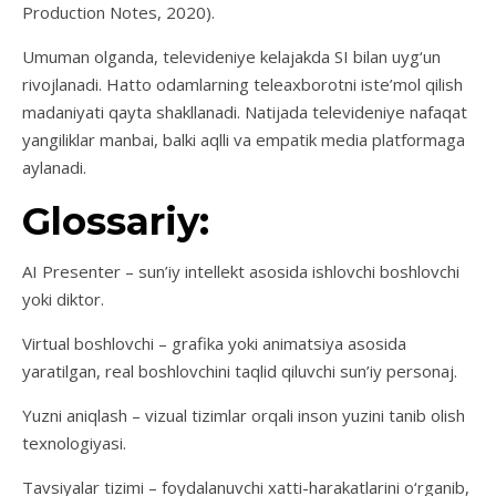
Production Notes, 2020).
Umuman olganda, televideniye kelajakda SI bilan uyg‘un
rivojlanadi. Hatto odamlarning teleaxborotni iste’mol qilish
madaniyati qayta shakllanadi. Natijada televideniye nafaqat
yangiliklar manbai, balki aqlli va empatik media platformaga
aylanadi.
Glossariy:
AI Presenter – sun’iy intellekt asosida ishlovchi boshlovchi
yoki diktor.
Virtual boshlovchi – grafika yoki animatsiya asosida
yaratilgan, real boshlovchini taqlid qiluvchi sun’iy personaj.
Yuzni aniqlash – vizual tizimlar orqali inson yuzini tanib olish
texnologiyasi.
Tavsiyalar tizimi – foydalanuvchi xatti-harakatlarini o‘rganib,