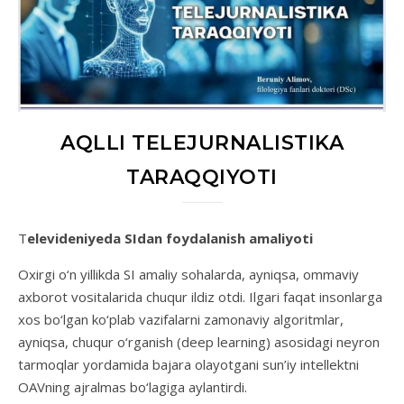
AQLLI TELEJURNALISTIKA
TARAQQIYOTI
Televideniyeda SIdan foydalanish amaliyoti
Oxirgi o‘n yillikda SI amaliy sohalarda, ayniqsa, ommaviy
axborot vositalarida chuqur ildiz otdi. Ilgari faqat insonlarga
xos bo‘lgan ko‘plab vazifalarni zamonaviy algoritmlar,
ayniqsa, chuqur o‘rganish (deep learning) asosidagi neyron
tarmoqlar yordamida bajara olayotgani sun’iy intellektni
OAVning ajralmas bo‘lagiga aylantirdi.