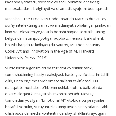
ravishda yaratadi, ssenariy yozadi, obrazlar orasidagi
munosabatlarni belgilaydi va dramatik syujetni boshqaradi.
Masalan, “The Creativity Code” asarida Marcus du Sautoy
sun’iy intellektning san’at va madaniyat sohalariga, jumladan
kino va televideniyega kirib borishi haqida to‘xtalib, uning
kelgusida inson ijodiyotiga raqobatchi emas, balki sherik
bo‘lishi haqida ta’kidlaydi (du Sautoy, M. The Creativity
Code: Art and Innovation in the Age of AI, Harvard
University Press, 2019).
Sun’iy idrok algoritmlari dasturlarni ko‘rishlar tarixi,
tomoshabinning hissiy reaksiyasi, hatto yuz ifodalarini tahlil
qilib, unga eng mos videomateriallarni taklif etadi. Bu
nafaqat tomoshabin e’tiborini ushlab qolish, balki efirda
o‘zaro aloqani kuchaytirish imkonini beradi. McStay
tomonidan yozilgan “Emotional AI” kitobida bu jarayonlar
batafsil yoritilib, sun’iy intellektning inson hissiyotlarini tahlil
qilish asosida media kontentni qanday shakllantirayotgani