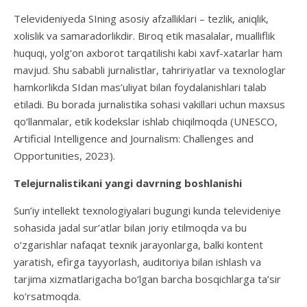
Televideniyeda SIning asosiy afzalliklari – tezlik, aniqlik,
xolislik va samaradorlikdir. Biroq etik masalalar, mualliflik
huquqi, yolg‘on axborot tarqatilishi kabi xavf-xatarlar ham
mavjud. Shu sababli jurnalistlar, tahririyatlar va texnologlar
hamkorlikda SIdan mas’uliyat bilan foydalanishlari talab
etiladi. Bu borada jurnalistika sohasi vakillari uchun maxsus
qo‘llanmalar, etik kodekslar ishlab chiqilmoqda (UNESCO,
Artificial Intelligence and Journalism: Challenges and
Opportunities, 2023).
Tele
jurnalistikani yangi davrning boshlanishi
Sun’iy intellekt texnologiyalari bugungi kunda televideniye
sohasida jadal sur’atlar bilan joriy etilmoqda va bu
o‘zgarishlar nafaqat texnik jarayonlarga, balki kontent
yaratish, efirga tayyorlash, auditoriya bilan ishlash va
tarjima xizmatlarigacha bo‘lgan barcha bosqichlarga ta’sir
ko‘rsatmoqda.