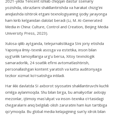
2021-yilda Tencent ishlab chiqqan dastur ssenariy
yozishda, obrazlarni shakllantirishda va harakat chizig‘ini
aniqlashda ishtirok etgani texnologiyaning ijodiy jarayonga
ham kirib kelganidan dalolat beradi (Li, M. AI-Generated
Media in China: Culture, Control and Creation, Beijing Media
University Press, 2023).
Xulosa qilib aytganda, telejurnalistikaga SIni joriy etishda
Yaponiya ilmiy-texnik asosga va estetika, inson bilan
uyg‘unlik tamoyillariga urg‘u bersa, Xitoy texnologik
samaradorlik, 24 soatlik efirni avtomatlashtirish,
personallashgan kontent yaratish va katta auditoriyaga
tezkor xizmat ko‘rsatishga intiladi.
Har ikki davlatda SI axborot siyosatini shakllantiruvchi kuchli
omilga aylanmoqda. Shu bilan birga, bu amaliyotlar axloqiy
mezonlar, ijtimoiy mas’uliyat va inson-texnika o‘rtasidagi
chegaralarni aniq belgilab olish zaruratini ham kun tartibiga
qo‘ymoqda. Bu global media kelajagining sun’iy idrok bilan