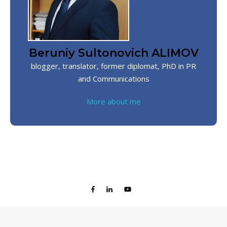
Beruniy Sultonovich ALIMOV
blogger, translator, former diplomat, PhD in PR
and Communications
More about me