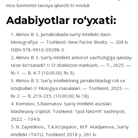
mos kontentni tavsiya qiluvchi SI moduli.
Adabiyotlar ro‘yxati:
Alimov B. S. Jurnalistikada sun’iy intellekt davri.
Monografiya. — Toshkent: New Factor Books. — 208 b.
ISBN 978-9910-09298-5.
Alimov B. S. Sun’iy intellekt axborot xavfsizligiga qanday
ta’sir ko‘rsatadi? // Oʻzbekiston matbuoti, — T:, 2025. —
№ 1. — B. 4-7 (10.00.00; № 5).
Alimov B. S. Sun’iy intellektning jurnalistikadagi roli va
istiqbollari // Filologiya masalalari. — Toshkent, 2025. —
№ 2. — B. 219-235. (10.00.00; № 18).
Komolov, S.Raxmatov. Sun’iy intellekt asoslari.
Mashinaviy o‘qitish. Toshkent: “Ijod NASHR” nashriyoti,
2022. – 104 b.
N. Zaynidinov., T.A.Xo‘jaqulov., M.P. Atadjanova., Sun’iy
intellekt /TATU, Toshkent 2018 y. 261 b.