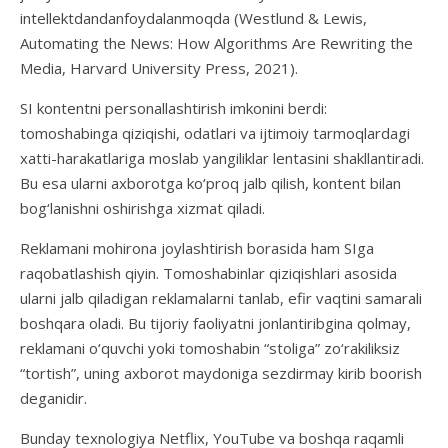
intellektdandanfoydalanmoqda (Westlund & Lewis,
Automating the News: How Algorithms Are Rewriting the
Media, Harvard University Press, 2021).
SI kontentni personallashtirish imkonini berdi:
tomoshabinga qiziqishi, odatlari va ijtimoiy tarmoqlardagi
xatti-harakatlariga moslab yangiliklar lentasini shakllantiradi.
Bu esa ularni axborotga ko‘proq jalb qilish, kontent bilan
bog‘lanishni oshirishga xizmat qiladi.
Reklamani mohirona joylashtirish borasida ham SIga
raqobatlashish qiyin. Tomoshabinlar qiziqishlari asosida
ularni jalb qiladigan reklamalarni tanlab, efir vaqtini samarali
boshqara oladi. Bu tijoriy faoliyatni jonlantiribgina qolmay,
reklamani o‘quvchi yoki tomoshabin “stoliga” zo‘rakiliksiz
“tortish”, uning axborot maydoniga sezdirmay kirib boorish
deganidir.
Bunday texnologiya Netflix, YouTube va boshqa raqamli