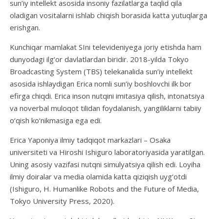
sun’iy intellekt asosida insoniy fazilatlarga taqlid qila
oladigan vositalarni ishlab chiqish borasida katta yutuqlarga
erishgan.
Kunchiqar mamlakat SIni televideniyega joriy etishda ham
dunyodagi ilg‘or davlatlardan biridir. 2018-yilda Tokyo
Broadcasting System (TBS) telekanalida sun’iy intellekt
asosida ishlaydigan Erica nomli sun’iy boshlovchi ilk bor
efirga chiqdi. Erica inson nutqini imitasiya qilish, intonatsiya
va noverbal muloqot tilidan foydalanish, yangiliklarni tabiiy
o‘qish ko‘nikmasiga ega edi.
Erica Yaponiya ilmiy tadqiqot markazlari – Osaka
universiteti va Hiroshi Ishiguro laboratoriyasida yaratilgan.
Uning asosiy vazifasi nutqni simulyatsiya qilish edi. Loyiha
ilmiy doiralar va media olamida katta qiziqish uyg‘otdi
(Ishiguro, H. Humanlike Robots and the Future of Media,
Tokyo University Press, 2020).