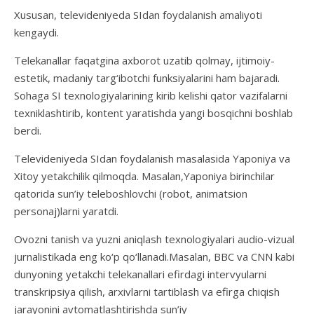
Xususan, televideniyeda SIdan foydalanish amaliyoti
kengaydi.
Telekanallar faqatgina axborot uzatib qolmay, ijtimoiy-
estetik, madaniy targ‘ibotchi funksiyalarini ham bajaradi.
Sohaga SI texnologiyalarining kirib kelishi qator vazifalarni
texniklashtirib, kontent yaratishda yangi bosqichni boshlab
berdi.
Televideniyeda SIdan foydalanish masalasida Yaponiya va
Xitoy yetakchilik qilmoqda. Masalan,Yaponiya birinchilar
qatorida sun’iy teleboshlovchi (robot, animatsion
personaj)larni yaratdi.
Ovozni tanish va yuzni aniqlash texnologiyalari audio-vizual
jurnalistikada eng ko‘p qo‘llanadi.Masalan, BBC va CNN kabi
dunyoning yetakchi telekanallari efirdagi intervyularni
transkripsiya qilish, arxivlarni tartiblash va efirga chiqish
jarayonini avtomatlashtirishda sun’iy