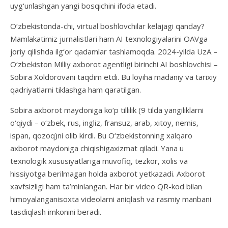
uyg‘unlashgan yangi bosqichini ifoda etadi.
O‘zbekistonda-chi, virtual boshlovchilar kelajagi qanday?
Mamlakatimiz jurnalistlari ham AI texnologiyalarini OAVga
joriy qilishda ilg‘or qadamlar tashlamoqda. 2024-yilda UzA –
O‘zbekiston Milliy axborot agentligi birinchi AI boshlovchisi –
Sobira Xoldorovani taqdim etdi. Bu loyiha madaniy va tarixiy
qadriyatlarni tiklashga ham qaratilgan.
Sobira axborot maydoniga ko‘p tillilik (9 tilda yangiliklarni
o‘qiydi – o‘zbek, rus, ingliz, fransuz, arab, xitoy, nemis,
ispan, qozoq)ni olib kirdi. Bu O‘zbekistonning xalqaro
axborot maydoniga chiqishigaxizmat qiladi. Yana u
texnologik xususiyatlariga muvofiq, tezkor, xolis va
hissiyotga berilmagan holda axborot yetkazadi. Axborot
xavfsizligi ham ta’minlangan. Har bir video QR-kod bilan
himoyalanganisoxta videolarni aniqlash va rasmiy manbani
tasdiqlash imkonini beradi.