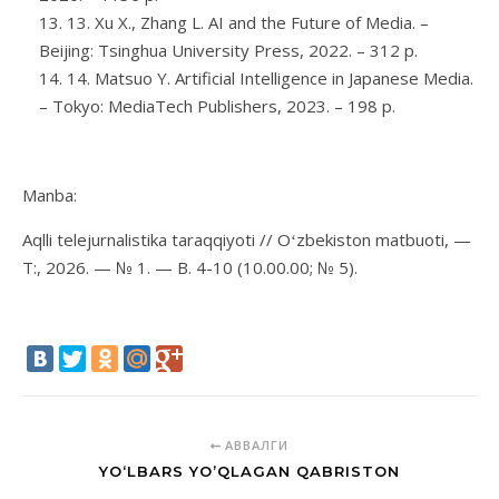
13. Xu X., Zhang L. AI and the Future of Media. –
Beijing: Tsinghua University Press, 2022. – 312 p.
14. Matsuo Y. Artificial Intelligence in Japanese Media.
– Tokyo: MediaTech Publishers, 2023. – 198 p.
Manba:
Aqlli telejurnalistika taraqqiyoti // Oʻzbekiston matbuoti, —
T:, 2026. — № 1. — B. 4-10 (10.00.00; № 5).
АВВАЛГИ
YO‘LBARS YO’QLAGAN QABRISTON