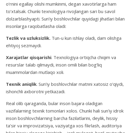
o‘rnini egallay olishi mumkinmi, degan xavotirlarga ham
to‘xtalsak. Chunki texnologiya rivojlangan sari bu savol
dolzarblashyapti. Sun’iy boshlovchilar quyidagi jihatlari bilan
insonlarga raqobatlasha oladi:
Tezlik va uzluksizlik.
Tun-u kun ishlay oladi, dam olishga
ehtiyoj sezmaydi.
Xarajatlar qisqarishi
. Texnologiya ortiqcha chiqim va
resurslar talab qilmaydi, inson omili bilan bog‘liq
muammolardan mutlaqo xoli.
Texnik aniqlik
. Sun’iy boshlovchilar matnni xatosiz o‘qiydi,
ishonchli axborotni yetkazadi.
Real olib qaraganda, bular inson bajara oladigan
vazifalarning texnik tomonlari xolos. Chunki hali sun’iy idrok
inson boshlovchilarning barcha fazilatlarini, deylik, hissiy
ta’sir va improvizatsiya, vaziyatga xos fikrlash, auditoriya