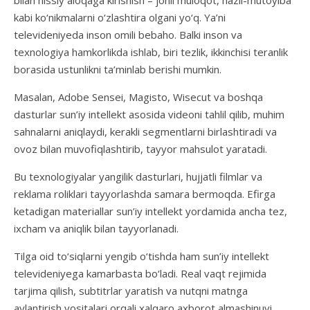
bilan hissiy aloqaga kirishish – jonli muloqot, hazil-mutoyiba
kabi ko‘nikmalarni o‘zlashtira olgani yo‘q. Ya’ni
televideniyeda inson omili bebaho. Balki inson va
texnologiya hamkorlikda ishlab, biri tezlik, ikkinchisi teranlik
borasida ustunlikni ta’minlab berishi mumkin.
Masalan, Adobe Sensei, Magisto, Wisecut va boshqa
dasturlar sun’iy intellekt asosida videoni tahlil qilib, muhim
sahnalarni aniqlaydi, kerakli segmentlarni birlashtiradi va
ovoz bilan muvofiqlashtirib, tayyor mahsulot yaratadi.
Bu texnologiyalar yangilik dasturlari, hujjatli filmlar va
reklama roliklari tayyorlashda samara bermoqda. Efirga
ketadigan materiallar sun’iy intellekt yordamida ancha tez,
ixcham va aniqlik bilan tayyorlanadi.
Tilga oid to‘siqlarni yengib o‘tishda ham sun’iy intellekt
televideniyega kamarbasta bo‘ladi. Real vaqt rejimida
tarjima qilish, subtitrlar yaratish va nutqni matnga
aylantirish vositalari orqali xalqaro axborot almashinuvi