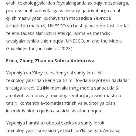
olish, texnologiyalardan foydalanganda axloqiy mezonlarga,
professional tamoyillarga va insoniy qadriyatlarga amal
qilish mas’uliyatini kuchaytirish maqsadida Yevropa
Jurnalistika markazi, UNESCO va boshqa xalqaro tashkilotlar
telemutaxassislar uchun etik qo‘llanma va metodik
tavsiyalar ishlab chiqmoqda (UNESCO, AI and the Media:
Guidelines for Journalists, 2023).
Erica
,
Zhang Zhao va Sobira Xoldorova
…
Yaponiya va Xitoy televideniyesi sun’iy intellekt
texnologiyalaridan keng va tizimli foydalanayotgan davlatlar
sirasiga kiradi. Bu ikki mamlakatning media sanoatida SI
amaliyoti zamonaviy texnologik yutuqlar, inson-mashina
ta’siri, kontentni avtomatlashtirish va auditoriya bilan
interaktiv aloqa qurish asosida shakllanmoqda.
Yaponiya hamisha robototexnika va sun’iy idrok
texnologiyalari sohasida yetakchi bo‘lib kelgan. Ayniqsa,