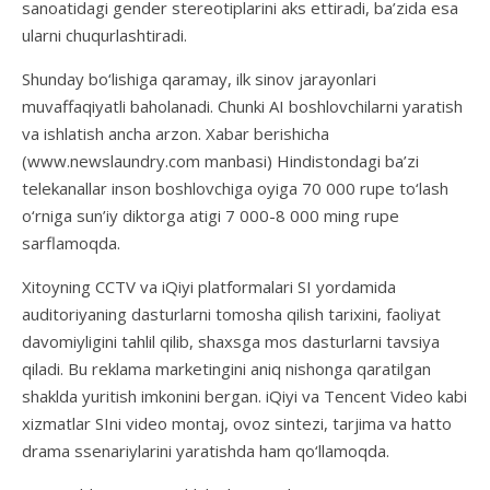
sanoatidagi gender stereotiplarini aks ettiradi, ba’zida esa
ularni chuqurlashtiradi.
Shunday bo‘lishiga qaramay, ilk sinov jarayonlari
muvaffaqiyatli baholanadi. Chunki AI boshlovchilarni yaratish
va ishlatish ancha arzon. Xabar berishicha
(www.newslaundry.com manbasi) Hindistondagi ba’zi
telekanallar inson boshlovchiga oyiga 70 000 rupe to‘lash
o‘rniga sun’iy diktorga atigi 7 000-8 000 ming rupe
sarflamoqda.
Xitoyning CCTV va iQiyi platformalari SI yordamida
auditoriyaning dasturlarni tomosha qilish tarixini, faoliyat
davomiyligini tahlil qilib, shaxsga mos dasturlarni tavsiya
qiladi. Bu reklama marketingini aniq nishonga qaratilgan
shaklda yuritish imkonini bergan. iQiyi va Tencent Video kabi
xizmatlar SIni video montaj, ovoz sintezi, tarjima va hatto
drama ssenariylarini yaratishda ham qo‘llamoqda.