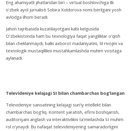
Eng ahamiyatli jihatlaridan biri – virtual boshlovchiga ilk
o‘zbek ayol jurnalisti Sobira Xoldorova nomi berilgani yosh
avlodga ilhom beradi.
Jahon tajribasida kuzatilayotgani kabi kelgusida
O‘zbekistonda ham bu texnologiya faqat yangiliklar o‘qish
bilan cheklanmaydi, balki axborot madaniyatini, til rivojini va
texnologik mustaqillikni mustahkamlashda muhim vositaga
aylanadi.
T
elevideniye kelaja
gi SI
bilan
chambarchas bog‘langan
Televideniye sanoatining kelajagi sun’iy intellekt bilan
chambarchas bog‘liq. Kontent yaratish, efirni boshqarish,
auditoriyani anglash va interaktivlikni ta’minlashda SI muhim
rol o‘ynaydi. Bu nafaqat televideniyening samaradorligini