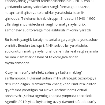
Yaponiyaning yetakchi telekanallaridan biri – NHK esa SI
yordamida tarixiy videolarni rangli formatga o‘tkazish,
nutqni tahlil qilish va teleroliklar yaratishda ildamlik
qilmoqda. Telekanal ishlab chiqqan SI dasturi 1940–1960-
yillardagi arxiv videolarni rangli formatga aylantirib,
zamonaviy auditoriyaga moslashtirish imkonini yaratdi.
Bu texnik yangilik tarixiy materiallarga yangicha yondashuv
omilidir. Bundan tashqari, NHK subtitrlar yaratishda,
audionutqni matnga aylantirishda, efirda real vaqt rejimida
tarjima xizmatlarida ham SI texnologiyalaridan
foydalanmoqda.
Xitoy ham sun’iy intellekt sohasiga katta mablag‘
sarflamoqda. Hukumat sohani milliy strategik texnologiya
deb e’lon qilgan. Mamlakatda Zhang Zhao ismli real diktor
qiyofasida yaratilgan “AI News Anchor” nomli virtual
boshlovchi (Xinhua agentligi) haqida yuqorida to‘xtaldik.
Agentlik 2019-yilda loyihaning uzviy davomi sifatida sun’iy