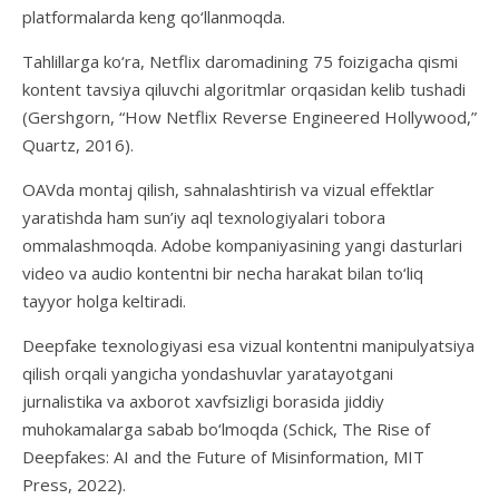
platformalarda keng qo‘llanmoqda.
Tahlillarga ko‘ra, Netflix daromadining 75 foizigacha qismi
kontent tavsiya qiluvchi algoritmlar orqasidan kelib tushadi
(Gershgorn, “How Netflix Reverse Engineered Hollywood,”
Quartz, 2016).
OAVda montaj qilish, sahnalashtirish va vizual effektlar
yaratishda ham sun’iy aql texnologiyalari tobora
ommalashmoqda. Adobe kompaniyasining yangi dasturlari
video va audio kontentni bir necha harakat bilan to‘liq
tayyor holga keltiradi.
Deepfake texnologiyasi esa vizual kontentni manipulyatsiya
qilish orqali yangicha yondashuvlar yaratayotgani
jurnalistika va axborot xavfsizligi borasida jiddiy
muhokamalarga sabab bo‘lmoqda (Schick, The Rise of
Deepfakes: AI and the Future of Misinformation, MIT
Press, 2022).