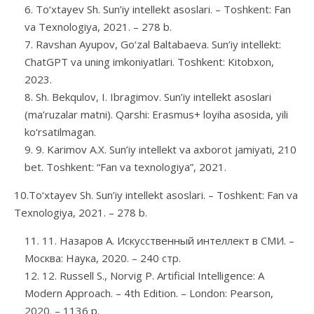
To‘xtayev Sh. Sun’iy intellekt asoslari. – Toshkent: Fan
va Texnologiya, 2021. – 278 b.
Ravshan Ayupov, Go‘zal Baltabaeva. Sun’iy intellekt:
ChatGPT va uning imkoniyatlari. Toshkent: Kitobxon,
2023.
Sh. Bekqulov, I. Ibragimov. Sun’iy intellekt asoslari
(ma’ruzalar matni). Qarshi: Erasmus+ loyiha asosida, yili
ko‘rsatilmagan.
9. Karimov A.X. Sun’iy intellekt va axborot jamiyati, 210
bet. Toshkent: “Fan va texnologiya”, 2021.
10.To‘xtayev Sh. Sun’iy intellekt asoslari. – Toshkent: Fan va
Texnologiya, 2021. – 278 b.
11. Назаров А. Искусственный интеллект в СМИ. –
Москва: Наука, 2020. – 240 стр.
12. Russell S., Norvig P. Artificial Intelligence: A
Modern Approach. – 4th Edition. – London: Pearson,
2020. – 1136 p.