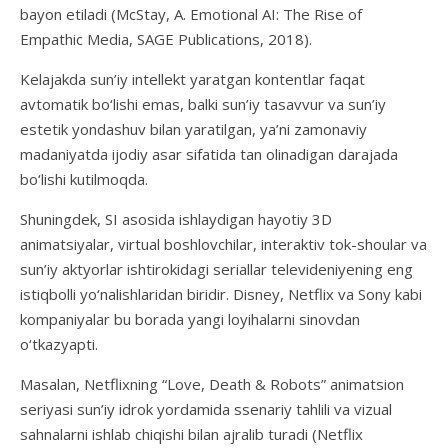
bayon etiladi (McStay, A. Emotional AI: The Rise of
Empathic Media, SAGE Publications, 2018).
Kelajakda sun’iy intellekt yaratgan kontentlar faqat
avtomatik bo‘lishi emas, balki sun’iy tasavvur va sun’iy
estetik yondashuv bilan yaratilgan, ya’ni zamonaviy
madaniyatda ijodiy asar sifatida tan olinadigan darajada
bo‘lishi kutilmoqda.
Shuningdek, SI asosida ishlaydigan hayotiy 3D
animatsiyalar, virtual boshlovchilar, interaktiv tok-shoular va
sun’iy aktyorlar ishtirokidagi seriallar televideniyening eng
istiqbolli yo‘nalishlaridan biridir. Disney, Netflix va Sony kabi
kompaniyalar bu borada yangi loyihalarni sinovdan
o‘tkazyapti.
Masalan, Netflixning “Love, Death & Robots” animatsion
seriyasi sun’iy idrok yordamida ssenariy tahlili va vizual
sahnalarni ishlab chiqishi bilan ajralib turadi (Netflix