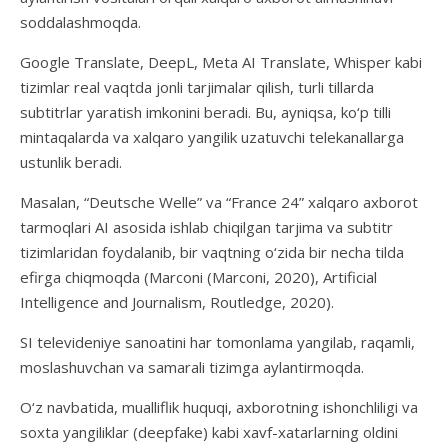
soddalashmoqda.
Google Translate, DeepL, Meta AI Translate, Whisper kabi
tizimlar real vaqtda jonli tarjimalar qilish, turli tillarda
subtitrlar yaratish imkonini beradi. Bu, ayniqsa, ko‘p tilli
mintaqalarda va xalqaro yangilik uzatuvchi telekanallarga
ustunlik beradi.
Masalan, “Deutsche Welle” va “France 24” xalqaro axborot
tarmoqlari AI asosida ishlab chiqilgan tarjima va subtitr
tizimlaridan foydalanib, bir vaqtning o‘zida bir necha tilda
efirga chiqmoqda (Marconi (Marconi, 2020), Artificial
Intelligence and Journalism, Routledge, 2020).
SI televideniye sanoatini har tomonlama yangilab, raqamli,
moslashuvchan va samarali tizimga aylantirmoqda.
O‘z navbatida, mualliflik huquqi, axborotning ishonchliligi va
soxta yangiliklar (deepfake) kabi xavf-xatarlarning oldini