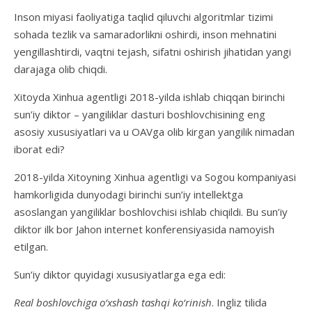
Inson miyasi faoliyatiga taqlid qiluvchi algoritmlar tizimi
sohada tezlik va samaradorlikni oshirdi, inson mehnatini
yengillashtirdi, vaqtni tejash, sifatni oshirish jihatidan yangi
darajaga olib chiqdi.
Xitoyda Xinhua agentligi 2018-yilda ishlab chiqqan birinchi
sun’iy diktor – yangiliklar dasturi boshlovchisining eng
asosiy xususiyatlari va u OAVga olib kirgan yangilik nimadan
iborat edi?
2018-yilda Xitoyning Xinhua agentligi va Sogou kompaniyasi
hamkorligida dunyodagi birinchi sun’iy intellektga
asoslangan yangiliklar boshlovchisi ishlab chiqildi. Bu sun’iy
diktor ilk bor Jahon internet konferensiyasida namoyish
etilgan.
Sun’iy diktor quyidagi xususiyatlarga ega edi:
Real boshlovchiga o‘xshash tashqi ko‘rinish
. Ingliz tilida