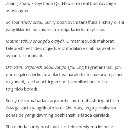
Zhang Zhao, xitoychada Qiu Hao ismli real boshlovchiga
asoslangan.
24 soat ishlay oladi.
Sun’iy boshlovchi tanaffussiz ishlay olishi
yangiliklar ishlab chiqarish xarajatlarini kamaytiradi.
Matnni tabiiy ohangda o‘qiydi.
U matnni xuddi mahoratli
teleboshlovchidek o‘qiydi, yuz ifodalari va lab harakatlari
aynan takrorlanadi.
O‘z-o‘zini o‘rganish qobiliyatiga ega.
Eng hayratlanarlisi, jonli
efir orqali o‘zini kuzata oladi va harakatlarini nazorat qilishni
o‘rganadi, tajriba orttirgan sari takomillashadi, o‘zini
to‘g‘rilab boradi.
Sun’iy diktor xabarlar taqdimotini avtomatlashtirgani bilan
OAVga katta yangilik olib kirdi. Shu bois, unga jurnalistika
sohasida yangi davrning boshlanishi sifatida qaraladi.
Shu o‘rinda sun’iy boshlovchilar televideniyeda insonlar