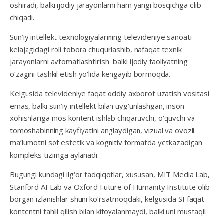
oshiradi, balki ijodiy jarayonlarni ham yangi bosqichga olib
chiqadi.
Sun’iy intellekt texnologiyalarining televideniye sanoati
kelajagidagi roli tobora chuqurlashib, nafaqat texnik
jarayonlarni avtomatlashtirish, balki ijodiy faoliyatning
o‘zagini tashkil etish yo‘lida kengayib bormoqda.
Kelgusida televideniye faqat oddiy axborot uzatish vositasi
emas, balki sun’iy intellekt bilan uyg‘unlashgan, inson
xohishlariga mos kontent ishlab chiqaruvchi, o‘quvchi va
tomoshabinning kayfiyatini anglaydigan, vizual va ovozli
ma’lumotni sof estetik va kognitiv formatda yetkazadigan
kompleks tizimga aylanadi.
Bugungi kundagi ilg‘or tadqiqotlar, xususan, MIT Media Lab,
Stanford AI Lab va Oxford Future of Humanity Institute olib
borgan izlanishlar shuni ko‘rsatmoqdaki, kelgusida SI faqat
kontentni tahlil qilish bilan kifoyalanmaydi, balki uni mustaqil