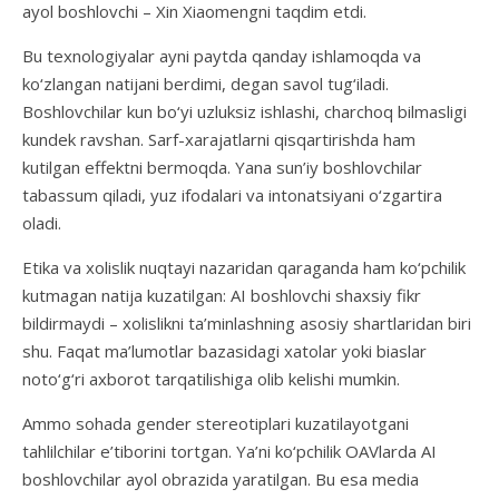
ayol boshlovchi – Xin Xiaomengni taqdim etdi.
Bu texnologiyalar ayni paytda qanday ishlamoqda va
ko‘zlangan natijani berdimi, degan savol tug‘iladi.
Boshlovchilar kun bo‘yi uzluksiz ishlashi, charchoq bilmasligi
kundek ravshan. Sarf-xarajatlarni qisqartirishda ham
kutilgan effektni bermoqda. Yana sun’iy boshlovchilar
tabassum qiladi, yuz ifodalari va intonatsiyani o‘zgartira
oladi.
Etika va xolislik nuqtayi nazaridan qaraganda ham ko‘pchilik
kutmagan natija kuzatilgan: AI boshlovchi shaxsiy fikr
bildirmaydi – xolislikni ta’minlashning asosiy shartlaridan biri
shu. Faqat ma’lumotlar bazasidagi xatolar yoki biaslar
noto‘g‘ri axborot tarqatilishiga olib kelishi mumkin.
Ammo sohada gender stereotiplari kuzatilayotgani
tahlilchilar e’tiborini tortgan. Ya’ni ko‘pchilik OAVlarda AI
boshlovchilar ayol obrazida yaratilgan. Bu esa media