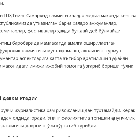
и.
н ШҲТнинг Самарқанд саммити халқаро медиа маконда кенг ва
республикамизда ўтказилган барча халқаро анжуманлар,
семинарлар, фестиваллар ҳақида бундай деб бўлмайди.
ёритиш баробарида мамлакатда амалга оширилаётган
фуқаролик жамиятини мустаҳкамлаш, аҳолининг турмуш
умантар аспектларига катта эътибор қаратилиши туфайли
 маконидаги имижи ижобий томонга ўзгариб бориши тўлиқ
й давом этади?
тирувчи журналистика ҳам ривожланишдан тўхтамайди. Керак
қадам олдида юради. Унинг фаолиятигиа тегишли қонунчилик
кераклигини даврнинг ўзи кўрсатиб турибди.