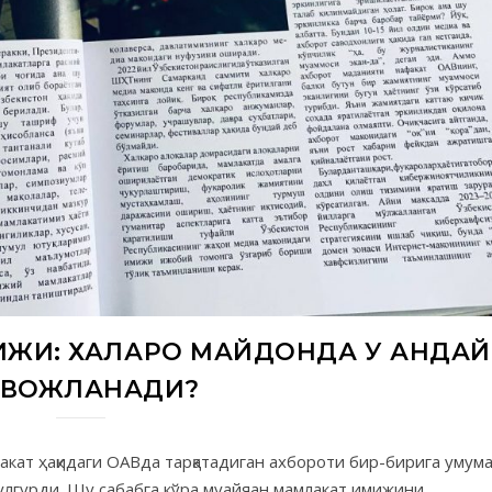
ЖИ: ХАЛҚАРО МАЙДОНДА У ҚАНДАЙ
ИВОЖЛАНАДИ?
акат ҳақидаги ОАВда тарқатадиган ахбороти бир-бирига умум
улгурди. Шу сабабга кўра муайяан мамлакат имижини