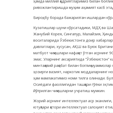
ҳамда миллий қадриятларимиз билан боғли
ривожлантиришда муҳим аҳамият касб эта
Бироқ, бу борада бажарилган ишлардан кўр
Кузатишлар шуни кўрсатадики, МДҲ ва Шарқ
Жанубий Корея, Сингапур, Малайзия, Ҳинди
воситаларида Ўзбекистонга доир хабарлар в
давлатлари, хусусан, АҚШ ва Буюк Британ
матбуот чиқишлари нафақат ўтган асрнинг 
эмас. Уларнинг аксариятида “Ўзбекистон” к
минтақавий рақобат билан боғлиқ муаммола
ҳозирги вазият, наркотик моддаларнинг н
ҳам мамлакатимиз номи тилга олинади. Бул
Осиёдаги фаоллигидан ташқари гўёки эҳтим
йўғрилган чиқишларни учратиш мумкин.
Жорий асрнинг интеллектуал аср эканлиги, 
ютуқлари қатори интеллектуал салоҳият ёти