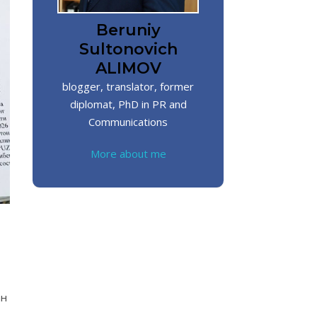
Beruniy
Sultonovich
ALIMOV
blogger, translator, former
diplomat, PhD in PR and
Communications
More about me
ан