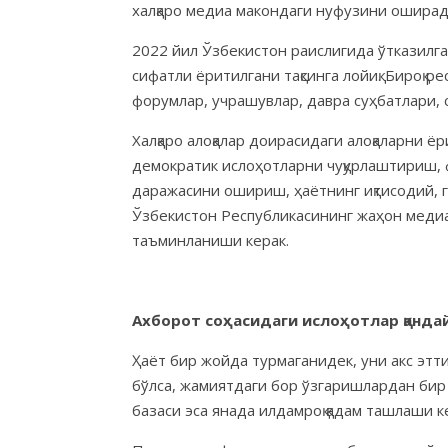
халқаро медиа макондаги нуфузини оширад
2022 йил Ўзбекистон раислигида ўтказилга
сифатли ёритилгани тақсинга лойиқ. Бироқ 
форумлар, учрашувлар, давра суҳбатлари, 
Халқаро алоқалар доирасидаги алоқаларни 
демократик ислоҳотларни чуқурлаштириш, 
даражасини ошириш, ҳаётнинг иқтисодий, г
Ўзбекистон Республикасининг жаҳон медиа
таъминланиши керак.
Ахборот соҳасидаги ислоҳотлар қанда
Ҳаёт бир жойда турмаганидек, уни акс эт
бўлса, жамиятдаги бор ўзгаришлардан бир 
базаси эса янада илдамроқ қадам ташлаши 