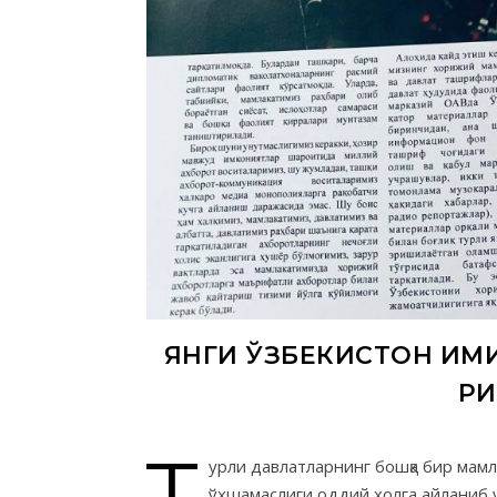
ЯНГИ ЎЗБЕКИСТОН ИМИ
Р
Т
урли давлатларнинг бошқа бир мамл
ўхшамаслиги оддий ҳолга айланиб 