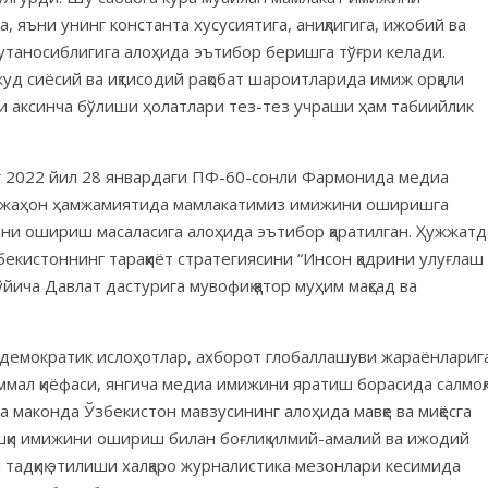
 яъни унинг константа хусусиятига, аниқлигига, ижобий ва
мутаносиблигига алоҳида эътибор беришга тўғри келади.
жуд сиёсий ва иқтисодий рақобат шароитларида имиж орқали
ки аксинча бўлиши ҳолатлари тез-тез учраши ҳам табиийлик
 2022 йил 28 январдаги ПФ-60-сонли Фармонида медиа
а жаҳон ҳамжамиятида мамлакатимиз имижини оширишга
ини ошириш масаласига алоҳида эътибор қаратилган. Ҳужжатд
екистоннинг тараққиёт стратегиясини “Инсон қадрини улуғлаш
ича Давлат дастурига мувофиқ қатор муҳим мақсад ва
и демократик ислоҳотлар, ахборот глобаллашуви жараёнлариг
ммал қиёфаси, янгича медиа имижини яратиш борасида салмоқ
маконда Ўзбекистон мавзусининг алоҳида мавқе ва миқёсга
шқи имижини ошириш билан боғлиқ илмий-амалий ва ижодий
тадқиқ этилиши халқаро журналистика мезонлари кесимида