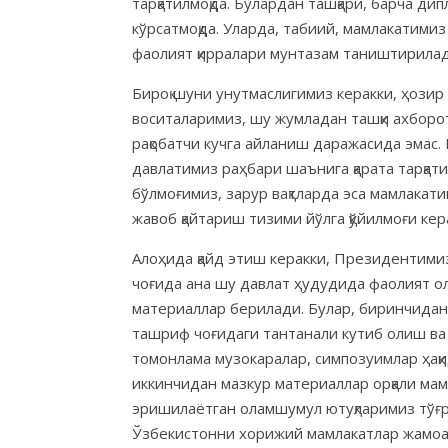
тарқатилмоқда. Булардан ташқари, барча д
кўрсатмоқда. Уларда, табиий, мамлакатимиз
фаолият қирралари мунтазам таништирилад
Бироқ шуни унутмаслигимиз керакки, ҳози
воситаларимиз, шу жумладан ташқи ахборо
рақобатчи кучга айланиш даражасида эмас.
давлатимиз раҳбари шаънига қарата тарқат
бўлмоғимиз, зарур вақтларда эса мамлака
жавоб қайтариш тизими йўлга қўйилмоғи кер
Алоҳида қайд этиш керакки, Президентими
чоғида ана шу давлат ҳудудида фаолият ол
материаллар берилади. Булар, биринчидан
ташриф чоғидаги тантанали кутиб олиш ва 
томонлама музокаралар, симпозуимлар ҳақи
иккинчидан мазкур материаллар орқали мамл
эришилаётган оламшумул ютуқларимиз тўғр
Ўзбекистонни хорижий мамлакатлар жамоат