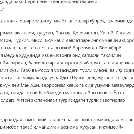
қ ҳолда баҳо беришнинг кенг имкониятларини
ди.
а, амалга оширилиши кутилаётган ишлар кўпроқ, назаримизда
 мамлакатлари, хусусан, Россия, Қозоғистон, Хитой, Япония,
стон, Туркия, Миср, БАА каби давлатларнинг оммавий ахбор
а мақолалар тез-тез эълон қилиб борилмоқда. Бироқ Ғарб
ия медиа ҳудудида Ўзбекистонга оид салмоқли таҳлилий
90-йилларида, балки ҳозирги даврга келиб ҳам етарли даража
алит сўзи Ғарб ва Россия ўртасидаги турли сиёсий ва иқтисод
р ёритилган мақолаларда учрайди. Шунингдек, Афғонистондаги
оқонуний айланиши, терроризм хавфига оид умумий мавзулар
ар қаторида, яъни Ғарб медиа маконида Россиянинг Ўрта
олдаги Хитой экспансияси тўғрисидаги турли хавотирлар
ҳар қандай замонавий тараққиёт ва юксалиш замирида илм-фан
ши исбот талаб қилмайдиган аксиома. Хусусан, ижтимоий-