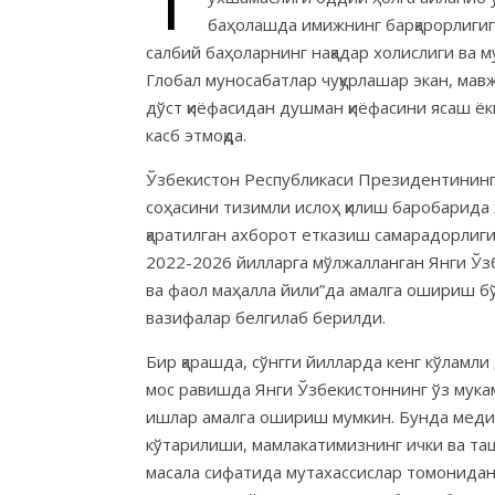
баҳолашда имижнинг барқарорлигига,
салбий баҳоларнинг нақадар холислиги ва 
Глобал муносабатлар чуқурлашар экан, мав
дўст қиёфасидан душман қиёфасини ясаш ё
касб этмоқда.
Ўзбекистон Республикаси Президентининг
соҳасини тизимли ислоҳ қилиш баробарид
қаратилган ахборот етказиш самарадорлиг
2022-2026 йилларга мўлжалланган Янги Ўзб
ва фаол маҳалла йили”да амалга ошириш бўй
вазифалар белгилаб берилди.
Бир қарашда, сўнгги йилларда кенг кўламл
мос равишда Янги Ўзбекистоннинг ўз мука
ишлар амалга ошириш мумкин. Бунда медиа 
кўтарилиши, мамлакатимизнинг ички ва та
масала сифатида мутахассислар томонидан 