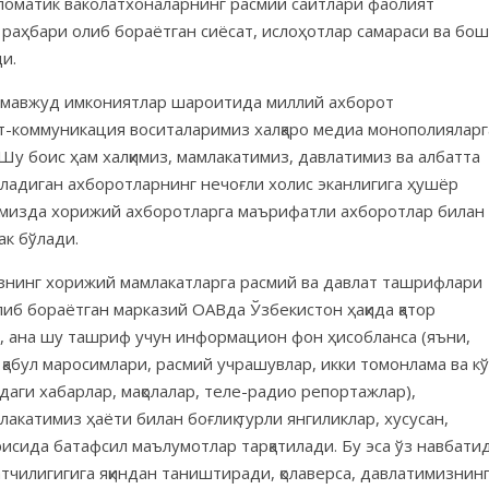
ипломатик ваколатхоналарнинг расмий сайтлари фаолият
 раҳбари олиб бораётган сиёсат, ислоҳотлар самараси ва бош
и.
р мавжуд имкониятлар шароитида миллий ахборот
т-коммуникация воситаларимиз халқаро медиа монополияларг
 Шу боис ҳам халқимиз, мамлакатимиз, давлатимиз ва албатта
иладиган ахборотларнинг нечоғли холис эканлигига ҳушёр
тимизда хорижий ахборотларга маърифатли ахборотлар билан
ак бўлади.
знинг хорижий мамлакатларга расмий ва давлат ташрифлари
иб бораётган марказий ОАВда Ўзбекистон ҳақида қатор
, ана шу ташриф учун информацион фон ҳисобланса (яъни,
қабул маросимлари, расмий учрашувлар, икки томонлама ва к
даги хабарлар, мақолалар, теле-радио репортажлар),
акатимиз ҳаёти билан боғлиқ турли янгиликлар, хусусан,
исида батафсил маълумотлар тарқатилади. Бу эса ўз навбати
чилигигига яқиндан таништиради, қолаверса, давлатимизнин