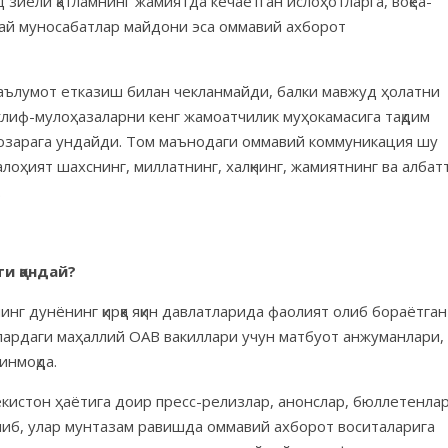
 зиёли қатламнинг жамиятда кечаётган ислоҳотларга, воқеа-
дай муносабатлар майдони эса оммавий ахборот
маълумот етказиш билан чекланмайди, балки мавжуд ҳолатни
 таклиф-мулоҳазаларни кенг жамоатчилик муҳокамасига тақдим
нозарага ундайди. Том маънодаги оммавий коммуникация шу
лоҳият шахснинг, миллатнинг, халқнинг, жамиятнинг ва албат
.
и қандай?
г дунёнинг қирққа яқин давлатларида фаолият олиб бораётган
ардаги маҳаллий ОАВ вакиллари учун матбуот анжуманлари,
инмоқда.
кистон ҳаётига доир пресс-релизлар, анонслар, бюллетенла
ниб, улар мунтазам равишда оммавий ахборот воситаларига