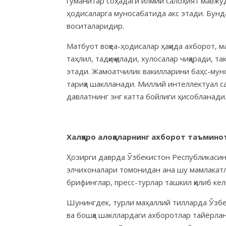
гуманитар соҳадаги илмий салоҳият мавжуд
ҳодисаларга муносабатида акс этади. Бун
воситаларидир.
Матбуот воқеа-ҳодисалар ҳақида ахборот, 
таҳлил, тадқиқ қилади, хулосалар чиқаради,
этади. Жамоатчилик вакилларини баҳс-му
тариқа шаклланади. Миллий интеллектуал са
давлатнинг энг катта бойлиги ҳисобланади
Халқаро алоқаларнинг ахборот таъминот
Ҳозирги даврда Ўзбекистон Республикасинин
элчихоналари томонидан ана шу мамлакатл
брифинглар, пресс-турлар ташкил қилиб кел
Шунингдек, турли маҳаллий тилларда Ўзбе
ва бошқа шакллардаги ахборотлар тайёрла