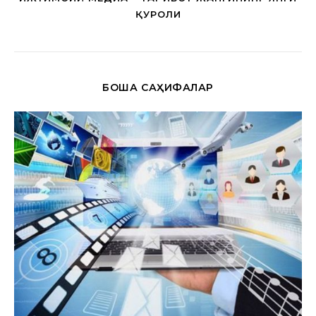
ҚУРОЛИ
БОШҚА САҲИФАЛАР