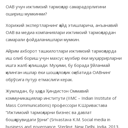
ОАВ учун ижтимоий тармоқлар самарадорлигини
ошириш мумкинми?
Хорижий экспертларнинг қайд этишларича, анъанавий
ОАВ ва медиа компаниялари ижтимоий тармоқлардан
самарали фойдаланишлари мумкин.
Айрим ахборот ташкилотлари ижтимоий тармоқларда
иш олиб бориш учун махсус мухбир ёки муҳаррирларни
ишга жалб қилишади. Муҳими, бу борада ўйланмай
қилинган ишлар ёки шошқалоқлик оқибатида ОАВнинг
обрўсига путур етмаслиги керак.
Жумладан, бу ҳақда Ҳиндистон Оммавий
коммуникациялар институти (IIMC – Indian Institute of
Mass Communications) профессори К.Шривастава
“Ижтимоий тармоқларни бизнес ва давлат
бошқарувидаги ўрни” (Srivastava K.M. Social media in
business and governance. Sterling. New Delhi, India. 2013.