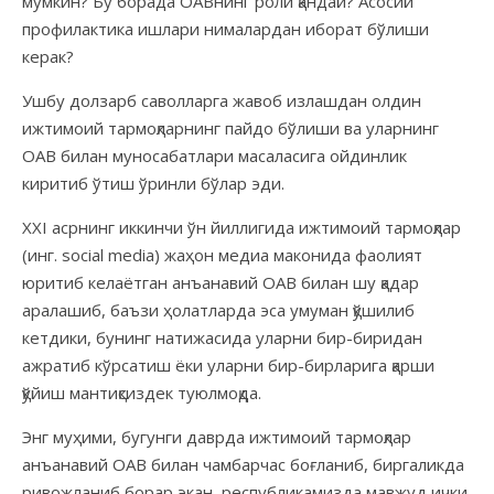
мумкин? Бу борада ОАВнинг роли қандай? Асосий
профилактика ишлари нималардан иборат бўлиши
керак?
Ушбу долзарб саволларга жавоб излашдан олдин
ижтимоий тармоқларнинг пайдо бўлиши ва уларнинг
ОАВ билан муносабатлари масаласига ойдинлик
киритиб ўтиш ўринли бўлар эди.
XXI асрнинг иккинчи ўн йиллигида ижтимоий тармоқлар
(инг. social media) жаҳон медиа маконида фаолият
юритиб келаётган анъанавий ОАВ билан шу қадар
аралашиб, баъзи ҳолатларда эса умуман қўшилиб
кетдики, бунинг натижасида уларни бир-биридан
ажратиб кўрсатиш ёки уларни бир-бирларига қарши
қўйиш мантиқсиздек туюлмоқда.
Энг муҳими, бугунги даврда ижтимоий тармоқлар
анъанавий ОАВ билан чамбарчас боғланиб, биргаликда
ривожланиб борар экан, республикамизда мавжуд ички