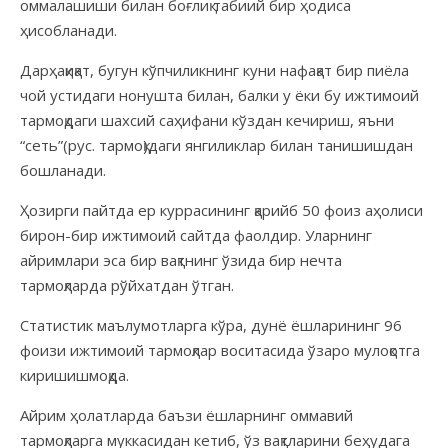
оммалашиши билан боғлиқ табиий бир ҳодиса
ҳисобланади.
Дарҳақиқат, бугун кўпчиликнинг куни нафақат бир пиёла
чой устидаги нонушта билан, балки у ёки бу ижтимоий
тармоқдаги шахсий саҳифани кўздан кечириш, яъни
“сеть”(рус. тармоқ)даги янгиликлар билан танишишдан
бошланади.
Ҳозирги пайтда ер куррасининг қарийб 50 фоиз аҳолиси
бирон-бир ижтимоий сайтда фаолдир. Уларнинг
айримлари эса бир вақтнинг ўзида бир нечта
тармоқларда рўйхатдан ўтган.
Статистик маълумотларга кўра, дунё ёшларининг 96
фоизи ижтимоий тармоқлар воситасида ўзаро мулоқотга
киришишмоқда.
Айрим ҳолатларда баъзи ёшларнинг оммавий
тармоқларга муккасидан кетиб, ўз вақтларини беҳудага