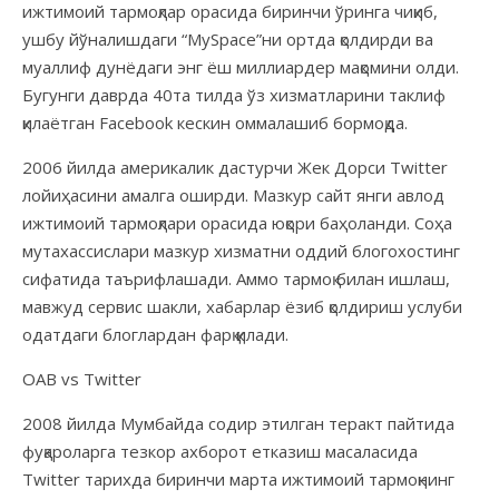
ижтимоий тармоқлар орасида биринчи ўринга чиқиб,
ушбу йўналишдаги “MySpace”ни ортда қолдирди ва
муаллиф дунёдаги энг ёш миллиардер мақомини олди.
Бугунги даврда 40та тилда ўз хизматларини таклиф
қилаётган Facebook кескин оммалашиб бормоқда.
2006 йилда америкалик дастурчи Жек Дорси Twitter
лойиҳасини амалга оширди. Мазкур сайт янги авлод
ижтимоий тармоқлари орасида юқори баҳоланди. Соҳа
мутахассислари мазкур хизматни оддий блогохостинг
сифатида таърифлашади. Аммо тармоқ билан ишлаш,
мавжуд сервис шакли, хабарлар ёзиб қолдириш услуби
одатдаги блоглардан фарқ қилади.
ОАВ vs Twitter
2008 йилда Мумбайда содир этилган теракт пайтида
фуқароларга тезкор ахборот етказиш масаласида
Twitter тарихда биринчи марта ижтимоий тармоқнинг