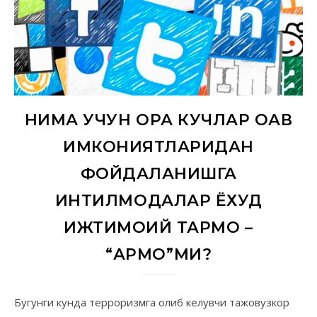
НИМА УЧУН ҚОРА КУЧЛАР ОАВ
ИМКОНИЯТЛАРИДАН
ФОЙДАЛАНИШГА
ИНТИЛМОҚДАЛАР ЁХУД
ИЖТИМОИЙ ТАРМОҚ –
“ҚАРМОҚ”МИ?
Бугунги кунда терроризмга олиб келувчи тажовузкор