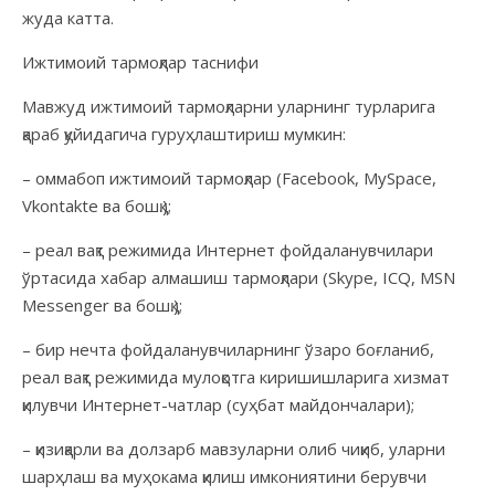
жуда катта.
Ижтимоий тармоқлар таснифи
Мавжуд ижтимоий тармоқларни уларнинг турларига
қараб қуйидагича гуруҳлаштириш мумкин:
– оммабоп ижтимоий тармоқлар (Facebook, MySpace,
Vkontakte ва бошқ.);
– реал вақт режимида Интернет фойдаланувчилари
ўртасида хабар алмашиш тармоқлари (Skype, ICQ, MSN
Messenger ва бошқ.);
– бир нечта фойдаланувчиларнинг ўзаро боғланиб,
реал вақт режимида мулоқотга киришишларига хизмат
қилувчи Интернет-чатлар (суҳбат майдончалари);
– қизиқарли ва долзарб мавзуларни олиб чиқиб, уларни
шарҳлаш ва муҳокама қилиш имкониятини берувчи