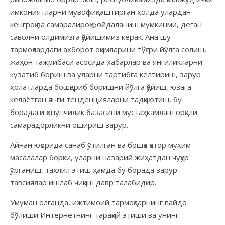
имкониятларни мувофиқлаштирган ҳолда улардан
кенгроқ ва самаралироқ фойдаланиш мумкинми, деган
саволни олдимизга қўйишимиз керак. Ана шу
тармоқлардаги ахборот оқимларини тўғри йўлга солиш,
жаҳон тажрибаси асосида хабарлар ва янгиликларни
кузатиб бориш ва уларни тартибга келтириш, зарур
ҳолатларда бошқариб боришни йўлга қўйиш, юзага
келаётган янги тенденцияларни тадқиқ этиш, бу
борадаги қонунчилик базасини мустаҳкамлаш орқали
самарадорликни ошириш зарур.
Айнан юқорида санаб ўтилган ва бошқа қатор муҳим
масалалар борки, уларни назарий жиҳатдан чуқур
ўрганиш, таҳлил этиш ҳамда бу борада зарур
тавсиялар ишлаб чиқиш давр талабидир.
Умуман олганда, ижтимоий тармоқларнинг пайдо
бўлиши Интернетнинг тараққий этиши ва унинг