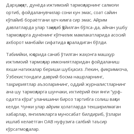
Дарҳақиқат, дунёда ижтимоий тармоқларнинг салмоғи
ортиб, фойдаланувчилар сони кун эмас, соат сайин
кўпайиб бораётгани ҳеч кимга сир эмас. Айрим
давлатларда улар тақиқлаб қўйилган бўлса-да, айнан ушбу
тармоқларга дунёнинг кўпчилик мамлакатларида асосий
ахборот манбайи сифатида қараладиган бўлди.
Табиийки, юқорида санаб ўтилган жаҳонга машҳур
ижтимоий тармоқлар имкониятларидан фойдаланиш
яхши натижалар бериши шубҳасиз. Лекин, фикримизча,
Ўзбекистондаги даврий босма нашрларнинг,
таҳририятлар аъзоларининг, оддий журналистларнинг
ана шу тармоқларга шунчаки, ихтиёрий ёки янги “урф-
одатга кўра” уланишини бироз тартибга солиш вақти
келди. Чунки улар айрим ҳолатларда текширилмаган
хабарлар, янгиликларга муносабат билдириб, ўзлари
ишлаб келаётган ОАВ нуфузига салбий таъсир
кўрсатмоқдалар.