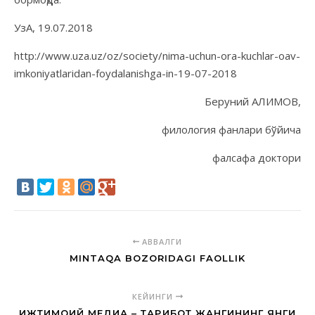
УзА, 19.07.2018
http://www.uza.uz/oz/society/nima-uchun-ora-kuchlar-oav-
imkoniyatlaridan-foydalanishga-in-19-07-2018
Беруний АЛИМОВ,
филология фанлари бўйича
фалсафа доктори
АВВАЛГИ
MINTAQA BOZORIDAGI FAOLLIK
КЕЙИНГИ
ИЖТИМОИЙ МЕДИА – ТАРҒИБОТ ЖАНГИНИНГ ЯНГИ