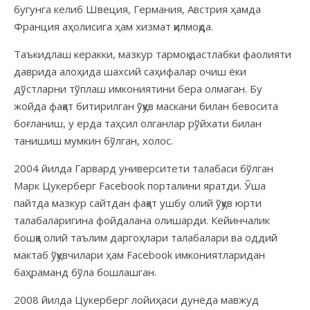
бугунга келиб Швеция, Германия, Австрия ҳамда
Франция аҳолисига ҳам хизмат қилмоқда.
Таъкидлаш керакки, мазкур тармоқ дастлабки фаолияти
даврида алоҳида шахсий саҳифалар очиш ёки
дўстларни тўплаш имкониятини бера олмаган. Бу
жойда фақат битирилган ўқув маскани билан бевосита
боғланиш, у ерда таҳсил олганлар рўйхати билан
танишиш мумкин бўлган, холос.
2004 йилда Гарвард университети талабаси бўлган
Марк Цукерберг Facebook порталини яратди. Ўша
пайтда мазкур сайтдан фақат ушбу олий ўқув юрти
талабаларигина фойдалана олишарди. Кейинчалик
бошқа олий таълим даргоҳлари талабалари ва оддий
мактаб ўқувчилари ҳам Faceboоk имкониятларидан
баҳраманд бўла бошлашган.
2008 йилда Цукерберг лойиҳаси дунёда мавжуд