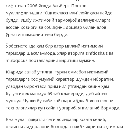
сифатида 2006 йилда Альберт Попков
муаллифлигидаги “Одноклассники” лойиҳаси пайдо
бўлди. Ушбу ижтимоий тармоқ фойдаланувчиларга
асосан ҳозирги ва собиқ синфдошлар билан алоқа
ўрнатиш имкониятини берди.
Ўзбекистонда ҳам бир қатор миллий ижтимоий
тармоқлар шаклланмоқда. Улар қаторига sinfdosh.uz ва
muloqot.uz порталларини киритиш мумкин.
Юқорида санаб ўтилган турли оммабоп ижтимоий
тармоқларга хос умумий характер шундан иборатки,
улардан биронтаси ярим йил ўтгандан кейин ҳам
бугунгидек машҳур бўлиб қолаверади, деб айтиш
мушкул. Чунки бу каби сайтларни қўллаб-қувватловчи
технологиялар кун сайин ўзгариб, янгиланиб бормоқда.
Яна муваффақиятли янги лойиҳалар юзага келиб,
олдинги лидерларни бозордан сиқиб чиқариши эҳтимоли