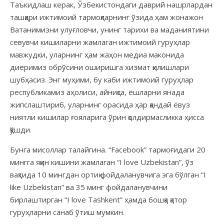
Таъкидлаш керак, Ўзбекистондаги даврий нашрлардан
ташқари ижтимоий тармоқларнинг ўзида ҳам жонажон
Ватанимизни улуғловчи, унинг тарихи ва маданиятини
севувчи кишиларни жамлаган ижтимоий гуруҳлар
мавжудки, уларнинг ҳам жаҳон медиа маконида
диёримиз обрўсини оширишга хизмат қилишлари
шубҳасиз. Энг муҳими, бу каби ижтимоий гуруҳлар
республикамиз аҳолиси, айниқса, ёшларни янада
жипслаштириб, уларнинг орасида ҳар қандай ёвуз
ниятли кишилар ғояларига ўрин қолдирмасликка ҳисса
қўшди.
Бунга мисоллар талайгина. “Facebook” тармоғидаги 20
мингга яқин кишини жамлаган “I love Uzbekistan”, ўз
вақтида 10 мингдан ортиқ фойдаланувчига эга бўлган “I
like Uzbekistan” ва 35 минг фойдаланувчини
бирлаштирган “I love Tashkent” ҳамда бошқа қатор
гуруҳларни санаб ўтиш мумкин.