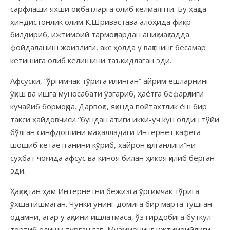
сарфлаши яхши оқибатларга олиб келмаяпти. Бу ҳақда
ҳиндистонлик олим К.Шривастава алоҳида фикр
билдириб, ижтимоий тармоқлардан аниқ мақсадда
фойдаланиш жоизлиги, акс ҳолда у вақтнинг бесамар
кетишига олиб келишини таъкидлаган эди.
Афсуски, “ўргимчак тўрига илинган” айрим ёшларнинг
ўқиш ва ишга муносабати ўзгариб, ҳаётга бефарқлиги
кучайиб бормоқда. Дарвоқе, яқинда пойтахтлик ёш бир
такси ҳайдовчиси “бундан атиги икки-уч кун олдин тўйи
бўлган синфдошини маҳалладаги Интернет кафега
шошиб кетаётганини кўриб, ҳайрон қолганлиги”ни
суҳбат чоғида афсус ва киноя билан ҳикоя қилиб берган
эди.
Ҳақиқатан ҳам Интернетни бежизга ўргимчак тўрига
ўхшатишмаган. Чунки унинг домига бир марта тушган
одамни, агар у ақлини ишлатмаса, ўз гирдобига буткул
тортиб олиши турган гап. Муаммонинг ижтимоийлиги