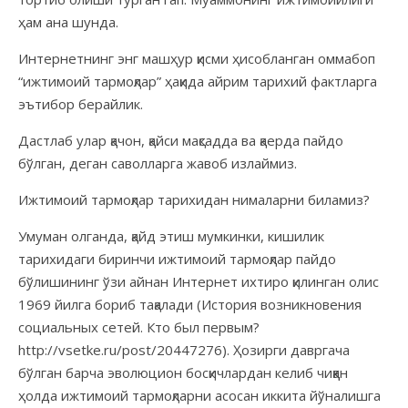
ҳам ана шунда.
Интернетнинг энг машҳур қисми ҳисобланган оммабоп
“ижтимоий тармоқлар” ҳақида айрим тарихий фактларга
эътибор берайлик.
Дастлаб улар қачон, қайси мақсадда ва қаерда пайдо
бўлган, деган саволларга жавоб излаймиз.
Ижтимоий тармоқлар тарихидан нималарни биламиз?
Умуман олганда, қайд этиш мумкинки, кишилик
тарихидаги биринчи ижтимоий тармоқлар пайдо
бўлишининг ўзи айнан Интернет ихтиро қилинган олис
1969 йилга бориб тақалади (История возникновения
социальных сетей. Кто был первым?
http://vsetke.ru/post/20447276). Ҳозирги давргача
бўлган барча эволюцион босқичлардан келиб чиққан
ҳолда ижтимоий тармоқларни асосан иккита йўналишга