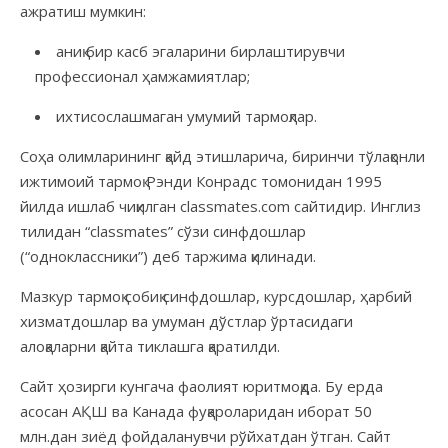
ажратиш мумкин:
аниқ бир касб эгаларини бирлаштирувчи
профессионал ҳамжамиятлар;
ихтисослашмаган умумий тармоқлар.
Соҳа олимларининг қайд этишларича, биринчи тўлақонли
ижтимоий тармоқ Рэнди Конрадс томонидан 1995
йилда ишлаб чиқилган classmates.com сайтидир. Инглиз
тилидан “сlassmates” сўзи синфдошлар
(“одноклассники”) деб таржима қилинади.
Мазкур тармоқ собиқ синфдошлар, курсдошлар, ҳарбий
хизматдошлар ва умуман дўстлар ўртасидаги
алоқаларни қайта тиклашга қаратилди.
Сайт ҳозирги кунгача фаолият юритмоқда. Бу ерда
асосан АҚШ ва Канада фуқароларидан иборат 50
млн.дан зиёд фойдаланувчи рўйхатдан ўтган. Сайт