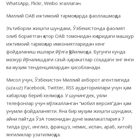
WhatsApp, Flickr, Weibo эгаллаган.
Миллий ОАВ ижтимоий тармоқларда фаоллашмоқда
Эътиборли жиҳати шундаки, Ўзбекистонда фаолият
олиб бораётган қатор ОАВ томонидан юқоридаги машҳур
ижтимоий тармоқлар имкониятларидан кенг
фойдаланиш ишлари йўлга қўйилмоқда. Бугунги кунда
мазкур йўналишдаги саъй-ҳаракатлар соҳадаги энг янги
ва муҳим тенденциялардан ҳисобланади.
Мисол учун, Ўзбекистон Миллий ахборот агентлигида
(uza.uz) Facebook, Twitter, RSS аудиториялари учун ҳам
хабарлар бериб келмоқда. У шунингдек, уяли
телефонлар учун мўлжалланган “мобил версия”дан ҳам
унумли фойдаланяпти. Яна бир муҳим жиҳати шундаки,
айни пайтда ЎзА томонидан дунё мамлакатларига 7
тилда (рус, инглиз, француз, немис, испан, араб, хитой)
янгиликлар узатилмоқда.