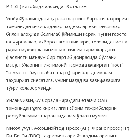
P 153.) китобида алоҳида тўхталган.
Ушбу йўналишдаги ҳаракатларнинг барчаси таҳририят
томонидан ички қоидалар, кодекслар ёки тавсиялар
билан алоҳида белгилаб қўйилиши керак. Чунки газета
ва журналлар, ахборот агентликлари, телевидение ва
радио мухбирларининг ижтимоий тармоқлардаги
фаолияти маълум бир тартиб доирасида бўлгани
маъқул. Уларнинг ижтимоий тармоқда қолдирган “пост”,
“коммент” (муносабат, шарҳ)лари ҳар доим ҳам
таҳририят сиёсатига, унинг мақсад ва вазифаларига
тўғри келавермайди.
Ўйлаймизки, бу борада Ғарбдаги етакчи ОАВ
томонидан қўлга киритилган айрим тажрибаларни
республикамиз шароитида ҳам қўллаш мумкин.
Мисол учун, Ассошиэйтед Пресс (АР), Франс пресс (FP),
Би-Би-Си (BBC) таҳририятлари ўз ходимларининг