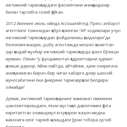
ижтимоий тармоқлардаги фаолиятини аниқ қоидалар
билан тартибга солиб қўйган.
2012 йилнинг июль ойида Ассошиэйтед Пресс ахборот
агентлиги томонидан қабул қилинган “АР ходимлари учун
ижтимоий тармоқлардан фойдаланиш қоидалари”да
белгиланганидек, ушбу агентликда меҳнат қилаётган
ҳар қандай мухбир ижтимоий тармоқларда фаол бўлиши
мумкин. Лекин “у фундаментал қадриятларни ҳурмат
қилиши даркор. Айни пайтда, айтайлик, ҳали охиригача
аниқланмаган бирон-бир чигал хабарга доир шахсий
муносабатини ёки фикрини тармоқ орқали билдира
олмайди”.
Демак, ижтимоий тармоқларнинг мамлакат имижини
шакллантиришдаги, яъни мустақил давлатимиз қўлга
киритаётган оламшумул ютуқларни жаҳон медиа
маконига кенг тарғиб қилишдаги ўрни тобора ортиб
бормоқда.