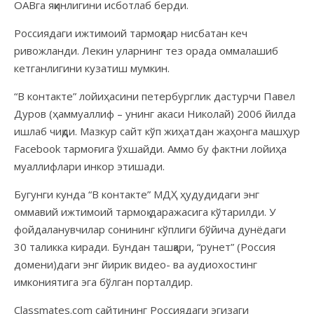
ОАВга яқинлигини исботлаб берди.
Россиядаги ижтимоий тармоқлар нисбатан кеч
ривожланди. Лекин уларнинг тез орада оммалашиб
кетганлигини кузатиш мумкин.
“В контакте” лойиҳасини петербурглик дастурчи Павел
Дуров (ҳаммуаллиф – унинг акаси Николай) 2006 йилда
ишлаб чиқди. Мазкур сайт кўп жиҳатдан жаҳонга машҳур
Facebook тармоғига ўхшайди. Аммо бу фактни лойиҳа
муаллифлари инкор этишади.
Бугунги кунда “В контакте” МДҲ ҳудудидаги энг
оммавий ижтимоий тармоқ даражасига кўтарилди. У
фойдаланувчилар сонининг кўплиги бўйича дунёдаги
30 таликка киради. Бундан ташқари, “рунет” (Россия
домени)даги энг йирик видео- ва аудиохостинг
имкониятига эга бўлган порталдир.
Classmates.com сайтининг Россиядаги эгизаги