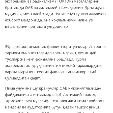
экстремизм ва радикализм (ТОКТЭР) масалаларини
ёритишда ОАВ ва ижтимоий тармоқларнинг ўрни жуда
муҳим аҳамият касб этади. Чунки ёвуз кучлар аллақачон
ахборот майдонида, биз хоҳлаймизми, йўқми, ўз
қиёфаларини яратишга улгурдилар.
Зўравон экстремистик фаолият юритувчилар Интернет
тармоғи имкониятларидан эмин-эркин, ҳеч қандай
тўсиқларсиз кенг фойдалана бошлади. Турли
экстремистик гуруҳларнинг ижтимоий тармоқлардаги
ҳаракатларининг кескин фаоллашгани инкор этиб
бўлмайдиган ҳақиқат.
Нима учун ана шу қора кучлар ОАВ имкониятларидан
фойдаланишга интилмоқдалар? Ижтимоий тармоқ –
“қармоқ”ми? “Аёл муаллиф” технологияси нима? Ахборот
майдони ва аудиторияга бугун қандай ташхис қўйиш