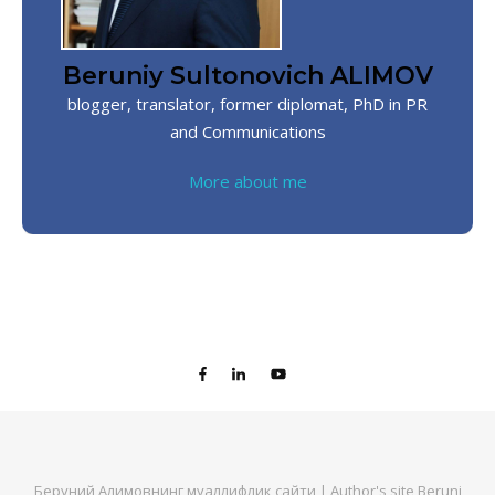
Beruniy Sultonovich ALIMOV
blogger, translator, former diplomat, PhD in PR
and Communications
More about me
Беруний Алимовнинг муаллифлик сайти | Author's site Beruni