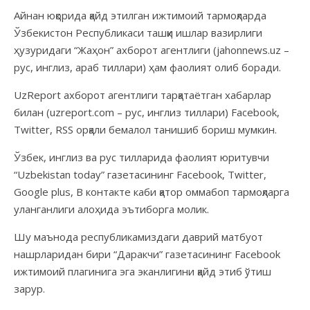
Айнан юқорида қайд этилган ижтимоий тармоқларда
Ўзбекистон Республикаси ташқи ишлар вазирлиги
ҳузуридаги “Жаҳон” ахборот агентлиги (jahonnews.uz –
рус, инглиз, араб тиллари) ҳам фаолият олиб боради.
UzReport ахборот агентлиги тарқатаётган хабарлар
билан (uzreport.com – рус, инглиз тиллари) Facebook,
Twitter, RSS орқали бемалол танишиб бориш мумкин.
Ўзбек, инглиз ва рус тилларида фаолият юритувчи
“Uzbekistan today” газетасининг Facebook, Twitter,
Google plus, В контакте каби қатор оммабоп тармоқларга
уланганлиги алоҳида эътиборга молик.
Шу маънода республикамиздаги даврий матбуот
нашрларидан бири “Даракчи” газетасининг Facebook
ижтимоий плагинига эга эканлигини қайд этиб ўтиш
зарур.