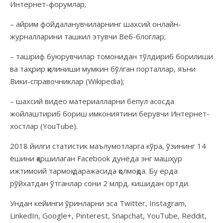
Интернет-форумлар;
– айрим фойдаланувчиларнинг шахсий онлайн-
журналларини ташкил этувчи Веб-блоглар;
– ташриф буюрувчилар томонидан тўлдириб борилиши
ва таҳрир қилиниши мумкин бўлган порталлар, яъни
Вики-справочниклар (Wikipedia);
– шахсий видео материалларни бепул асосда
жойлаштириб бориш имкониятини берувчи Интернет-
хостлар (YouTube).
2018 йилги статистик маълумотларга кўра, ўзининг 14
ёшини қаршилаган Facebook дунёда энг машҳур
ижтимоий тармоқ даражасида қолмоқда. Бу ерда
рўйхатдан ўтганлар сони 2 млрд. кишидан ортди.
Ундан кейинги ўринларни эса Twitter, Instagram,
LinkedIn, Google+, Pinterest, Snapchat, YouTube, Reddit,