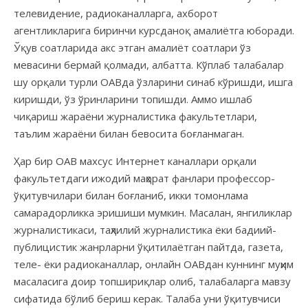
телевидение, радиоканалларга, ахборот
агентликларига биринчи курсданоқ амалиётга юборади.
Ўқув соатларида акс этган амалиёт соатлари ўз
мевасини бермай қолмади, албатта. Кўплаб талабалар
шу орқали турли ОАВда ўзларини синаб кўришди, ишга
киришди, ўз ўринларини топишди. Аммо ишлаб
чиқариш жараёни журналистика факультетлари,
таълим жараёни билан бевосита боғланмаган.
Ҳар бир ОАВ махсус Интернет каналлари орқали
факультетдаги ижодий маҳорат фанлари профессор-
ўқитувчилари билан боғланиб, икки томонлама
самарадорликка эришиши мумкин. Масалан, янгиликлар
журналистикаси, таҳлилий журналистика ёки бадиий-
публицистик жанрларни ўқитилаётган пайтда, газета,
теле- ёки радиоканаллар, онлайн ОАВдан куннинг муҳим
масаласига доир топшириқлар олиб, талабаларга мавзу
сифатида бўлиб бериш керак. Талаба уни ўқитувчиси