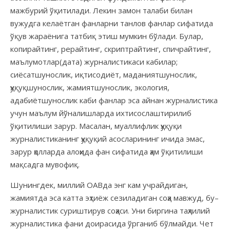
мажбурий ўқитилади. Лекин замон талаби билан
вужудга келаётган фанларни танлов фанлар сифатида
ўқув жараёнига татбиқ этиш мумкин бўлади. Булар,
копирайтинг, рерайтинг, скриптрайтинг, спичрайтинг,
маълумотлар(дата) журналистикаси кабилар;
сиёсатшунослик, иқтисодиёт, маданиятшунослик,
ҳуқуқшунослик, жамиятшунослик, экология,
адабиётшунослик каби фанлар эса айнан журналистика
учун маълум йўналишларда ихтисослаштирилиб
ўқитилиши зарур. Масалан, муаллифлик ҳуқуқи
журналистиканинг ҳуқуқий асосларининг ичида эмас,
зарур ҳолларда алоҳида фан сифатида ҳам ўқитилиши
мақсадга мувофиқ.
Шунингдек, миллий ОАВда энг кам учрайдиган,
жамиятда эса катта эҳтиёж сезиладиган соҳа мавжуд, бу–
журналистик суриштирув соҳаси. Уни биргина таҳлилий
журналистика фани доирасида ўрганиб бўлмайди. Чет