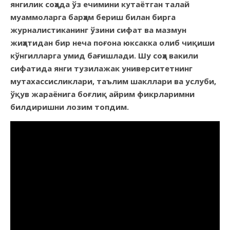
янгилик соҳада ўз ечимини кутаётган талай
муаммоларга барҳам бериш билан бирга
журналистиканинг ўзини сифат ва мазмун
жиҳатидан бир неча поғона юксакка олиб чиқиши
кўнгилларга умид бағишлади. Шу соҳа вакили
сифатида янги тузилажак университетнинг
мутахассисликлари, таълим шакллари ва услуби,
ўқув жараёнига боғлиқ айрим фикрларимни
билдиришни лозим топдим.