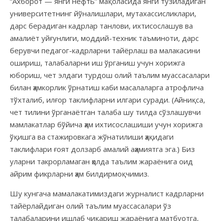
“Ахборот — янги нефть” мақоласида янги тузиладиган
университетнинг йўналишлари, мутахассисликлари,
дарс берадиган кадрлар танлови, ихтисослашув ва
амалиёт уйғунлиги, моддий-техник таъминоти, дарс
берувчи педагог-кадрларни тайёрлаш ва малакасини
ошириш, талабаларни иш ўрганиш учун хорижга
юбориш, чет элдаги турдош олий таълим муассасалари
билан ҳамкорлик ўрнатиш каби масалаларга атрофлича
тўхталиб, илғор таклифларни илгари суради. (Айниқса,
чет тилини ўрганаётган талаба шу тилда сўзлашувчи
мамлакатлар бўйича ҳам ихтисослашиши учун хорижга
ўқишга ва стажировкага жўнатилиши ҳақидаги
таклифлари ғоят долзарб амалий аҳамиятга эга.) Биз
уларни такрорламаган ҳолда таълим жараёнига оид
айрим фикрларни ҳам билдирмоқчимиз.
Шу кунгача мамалакатимиздаги журналист кадрларни
тайёрлайдиган олий таълим муассасалари ўз
талабаларини ишлаб чиқариш жараёнига матбуотга,