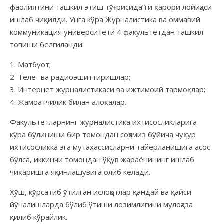
фаолиятини ташкил этиш тўғрисида”ги қарори лойиҳаси
ишлаб чиқилди. Унга кўра Журналистика ва оммавий
коммуникация университети 4 факультетдан ташкил
топиши белгиланди:
1. Матбуот;
2. Теле- ва радиоэшиттиришлар;
3. Интернет журналистикаси ва ижтимоий тармоқлар;
4. Жамоатчилик билан алоқалар.
Факультетларнинг журналистика ихтисосликларига
кўра бўлиниши бир томондан соҳамиз бўйича чуқур
ихтисосликка эга мутахассисларни тайёрланишига асос
бўлса, иккинчи томондан ўқув жараёнининг ишлаб
чиқаришга яқинлашувига олиб келади.
Хўш, кўрсатиб ўтилган ислоҳотлар қандай ва қайси
йўналишларда бўлиб ўтиши лозимлигини мулоҳаза
қилиб кўрайлик.