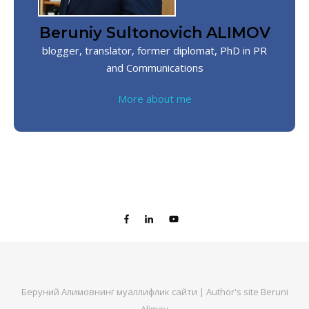
Beruniy Sultonovich ALIMOV
blogger, translator, former diplomat, PhD in PR
and Communications
More about me
Беруний Алимовнинг муаллифлик сайти | Author's site Beruni