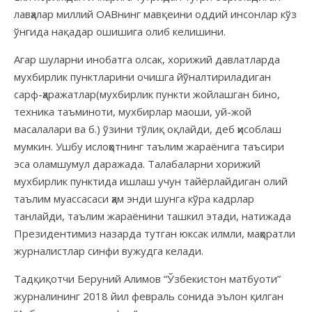
лавҳалар миллий ОАВнинг мавқеини оддий инсонлар кўз
ўнгида нақадар ошишига олиб келишини.
Агар шуларни инобатга олсак, хорижий давлатларда
мухбирлик пунктларини очишга йўналтириладиган
сарф-ҳаражатлар(мухбирлик пункти жойлашган бино,
техника таъминоти, мухбирлар маоши, уй-жой
масалалари ва б.) ўзини тўлиқ оқлайди, деб ҳисоблаш
мумкин. Ушбу ислоҳотнинг таълим жараёнига таъсири
эса оламшумул даражада. Талабаларни хорижий
мухбирлик пунктида ишлаш учун тайёрлайдиган олий
таълим муассасаси ҳам энди шунга кўра кадрлар
танлайди, таълим жараёнини ташкил этади, натижада
Президентимиз назарда тутган юксак илмли, маҳоратли
журналистлар синфи вужудга келади.
Тадқиқотчи Беруний Алимов “Ўзбекистон матбуоти”
журналининг 2018 йил февраль сонида эълон қилган