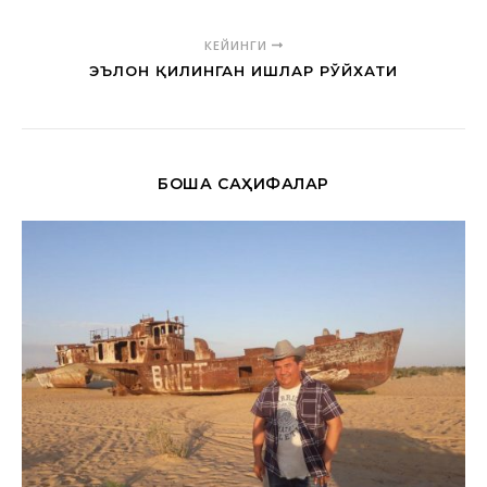
КЕЙИНГИ
ЭЪЛОН ҚИЛИНГАН ИШЛАР РЎЙХАТИ
БОШҚА САҲИФАЛАР