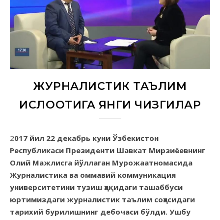
ЖУРНАЛИСТИК ТАЪЛИМ
ИСЛОҲОТИГА ЯНГИ ЧИЗГИЛАР
2017 йил 22 декабрь куни Ўзбекистон
Республикаси Президенти Шавкат Мирзиёевнинг
Олий Мажлисга йўллаган Мурожаатномасида
Журналистика ва оммавий коммуникация
университетини тузиш ҳақидаги ташаббуси
юртимиздаги журналистик таълим соҳасидаги
тарихий бурилишнинг дебочаси бўлди. Ушбу