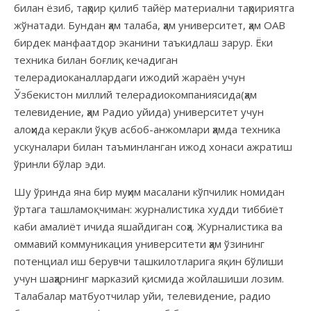
билан ёзиб, таҳрир қилиб тайёр материални таҳририятга
жўнатади. Бундан ҳам талаба, ҳам университет, ҳам ОАВ
бирдек манфаатдор эканини таъкидлаш зарур. Ёки
техника билан боғлиқ кечадиган
телерадиоканаллардаги ижодий жараён учун
Ўзбекистон миллий телерадиокомпаниясида(ҳам
телевидение, ҳам Радио уйида) университет учун
алоҳида керакли ўқув асбоб-анжомлари ҳамда техника
ускуналари билан таъминланган ижод хонаси ажратиш
ўринли бўлар эди.
Шу ўринда яна бир муҳим масалани кўпчилик номидан
ўртага ташламоқчиман: журналистика худди тиббиёт
каби амалиёт ичида яшайдиган соҳа. Журналистика ва
оммавий коммуникация университети ҳам ўзининг
потенциал иш берувчи ташкилотларига яқин бўлиши
учун шаҳарнинг марказий қисмида жойлашиши лозим.
Талабалар матбуотчилар уйи, телевидение, радио