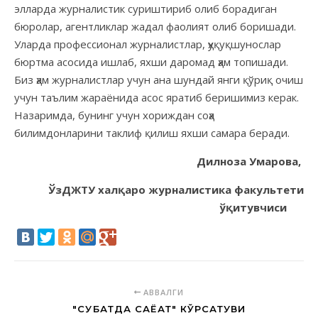
элларда журналистик суриштириб олиб борадиган
бюролар, агентликлар жадал фаолият олиб боришади.
Уларда профессионал журналистлар, ҳуқуқшунослар
бюртма асосида ишлаб, яхши даромад ҳам топишади.
Биз ҳам журналистлар учун ана шундай янги қўриқ очиш
учун таълим жараёнида асос яратиб беришимиз керак.
Назаримда, бунинг учун хориждан соҳа
билимдонларини таклиф қилиш яхши самара беради.
Дилноза Умарова,
ЎзДЖТУ халқаро журналистика
факультети
ўқитувчиси
АВВАЛГИ
"СУҲБАТДА САЁҲАТ" КЎРСАТУВИ