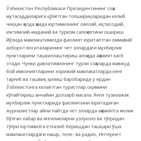
Ўзбекистон Республикаси Президентининг соҳа
мутасаддиларига қўяётган топшириқларидан келиб
чиққан ҳолда ҳамда юртимизнинг сиёсий, иқтисодий,
ижтимоий-маданий ва туризм салоҳиятини ошириш
йўлида мамлакатимизда фаолият юритаётган оммавий
ахборот воситаларининг чет эллардаги мухбирлик
пунктларини ташкиллаштириш алоҳида аҳамият касб
этади. Чунки давлатимизнинг турли соҳаларда мавжуд
бой имкониятларини хорижий мамлакатларда кенг
тарғиб ва ташвиқ қилиш баробарида у ердан
Ўзбекистонга келаётган туристлар оқимини
кўпайтириш анчайин долзарб масала. Янги тузилажак
мухбирлик пунктларида фаолиятини юритадиган
журналистлар айни пайтда чет элларда аҳамиятга молик
бўлган хабар ва янгиликларни узлуксиз ва тўғридан
тўғри юртимизга етказиб беришдан ташқари ўша
мамлакатлардаги нашр, теле- ва радио, Интернет