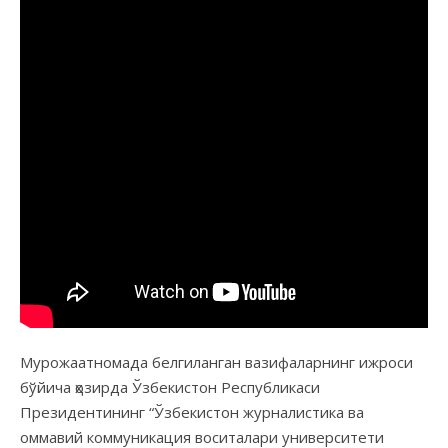
Мурожаатномада белгиланган вазифаларнинг ижроси
бўйича ҳозирда Ўзбекистон Республикаси
Президентининг “Ўзбекистон журналистика ва
оммавий коммуникация воситалари университети