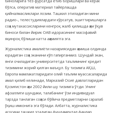
биноларига тез фурсатда етиб боришлари ва керак
бўлса, оператив материал тайёрлашда
қийналмасликлари лозим. Ташкил этиладиган мини
радио-, телестудиялардаги кўрсатув, эшиттиришларга
соҳа мутахассисларини кенгроқ жалб қилишда ҳам ўқув
биноси билан йирик ОАВ идорасининг масофавий
яқинроқ бўлиши катта аҳамиятга эга.
Журналистика амалиёти назариясидан ҳамиша олдинда
юрадиган соҳа эканини кўп гапирганмиз. Шундай экан,
янги очиладиган университетда таълимнинг кредит
тизимини жорий қилган маъқул. Бу тизимга АҚШ,
Европа мамлакатларидаги олий таълим муассасаларида
амал қилиб келинади, Марказий Осиё давлатларидан
Қозиғистон ҳам 2002 йили шу тизимга ўтди. Унинг
афзаллиги шундаки, талабанинг ўзи индивидуал
тарзда танлаган соҳаси бўйича предметларни саралаб
ўқиш имконига эга бўлади. Албатта, журналистика
асосини ташкил этадиган фундаментал фанлар