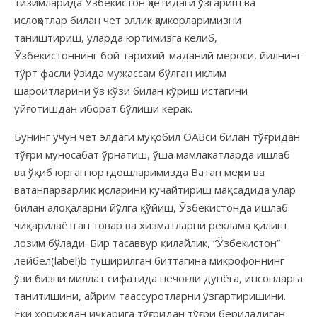
тизимларида Ўзбекистон ҳаётидаги ўзгариш ва
ислоҳотлар билан чет эллик ҳамкорларимизни
таништириш, уларда юртимизга келиб,
Ўзбекистоннинг бой тарихий-маданий мероси, йилнинг
тўрт фасли ўзида мужассам бўлган иқлим
шароитларини ўз кўзи билан кўриш истагини
уйғотишдан иборат бўлиши керак.
Бунинг учун чет элдаги муқобил ОАВси билан тўғридан
тўғри муносабат ўрнатиш, ўша мамлакатларда ишлаб
ва ўқиб юрган юртдошларимизда Ватан меҳри ва
ватанпарварлик ҳисларини кучайтириш мақсадида улар
билан алоқаларни йўлга қўйиш, Ўзбекистонда ишлаб
чиқарилаётган товар ва хизматларни реклама қилиш
лозим бўлади. Бир тасаввур қилайлик, “Ўзбекистон”
лейбел(label)b туширилган биттагина микрофоннинг
ўзи бизни миллат сифатида нечоғли дунёга, инсонларга
танитишини, айрим таассуротларни ўзгартиришини.
Ёки хориждан ичкарига тўғридан тўғри бериладиган