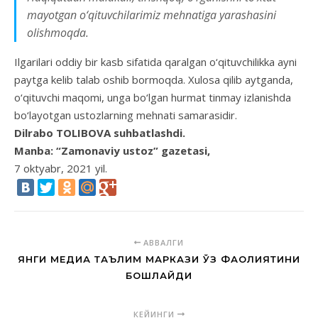
mayotgan o‘qituvchilarimiz mehnati­ga yarashasini
olishmoqda.
Ilgarilari oddiy bir kasb sifatida qaralgan o‘qituvchilikka ayni
paytga kelib talab oshib bormoqda. Xulo­sa qilib aytganda,
o‘qituvchi ma­qomi, unga bo‘lgan hurmat tinmay izlanishda
bo‘layotgan ustozlarning mehnati samarasidir.
Dilrabo TOLIBOVA suhbatlashdi.
Manba: “Zamonaviy ustoz” gazetasi,
7 oktyabr, 2021 yil.
АВВАЛГИ
ЯНГИ МЕДИА ТАЪЛИМ МАРКАЗИ ЎЗ ФАОЛИЯТИНИ
БОШЛАЙДИ
КЕЙИНГИ