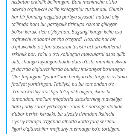
nisbatan erkinlik bo‘lmagan. Buni menimcha o‘sha
davrda o‘qituvchi bo‘lib ishlaganlar tushunadi. Chun­ki
har bir fanning negizida partiya siyosati, hattoki oliy
ta’limda ham bir partiyalik tizimiga xizmat qilin­gan
bo‘lsa kerak, deb o‘ylayman. Bugungi kunga kelib esa
o‘qituvchi maqomi ancha o‘zgardi. Hozirda har bir
o‘qituvchida o‘z fan dasturini tuzishi uchun akademik
erkinlik bor. Ya’ni u o‘zi xohlagan mavzularni asos qilib
olib, shunga tayangan holda dars o‘tishi mumkin. Avval­
gi davrda o‘qituvchilarda bunday imkoniyat bo‘lmagan.
Ular faqatgina “yuqori”dan berilgan dasturga asoslanib,
faoliyat yuritishgan. Tabiiyki, bu bir tomondan o‘z
o‘rnida kasbiy o‘sishga to‘sqinlik qilgan, ikkinchi
tomondan, ma’lum miqdorda ustozlarning mavqeiga
ham jiddiy zarar yetkazgan. Yana bir narsaga alohida
e’tibor berish kerakki, bir siyosiy tizimdan ikkinchi
siyosiy tizimga o‘tganda albatta katta farq seziladi.
Ilgari o‘qituvchilar majburiy mehnat­ga ko‘p tortilgan.