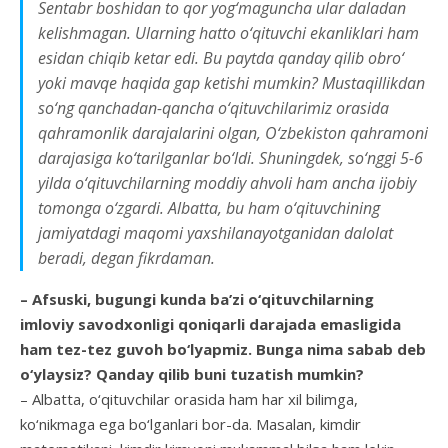
Sentabr boshidan to qor yog‘maguncha ular daladan
kelishmagan. Ularning hatto o‘qituvchi ekanliklari ham
esidan chiqib ketar edi. Bu paytda qanday qilib obro‘
yoki mavqe haqida gap ketishi mumkin? Mustaqillikdan
so‘ng qanchadan-qancha o‘qituvchilarimiz orasida
qahramonlik darajalarini olgan, O‘zbekiston qahramoni
dara­jasiga ko‘tarilganlar bo‘ldi. Shuning­dek, so‘nggi 5-6
yilda o‘qituvchilarning moddiy ahvoli ham ancha ijobiy
tomonga o‘zgardi. Albatta, bu ham o‘qituvchining
jamiyatdagi maqomi yaxshilanayotganidan dalolat
beradi, degan fikrdaman.
– Afsuski, bugungi kunda ba’zi o‘qituvchilarning
imloviy savodxonligi qoniqarli darajada emasligida
ham tez-tez guvoh bo‘lyapmiz. Bunga nima sabab deb
o‘ylaysiz? Qanday qilib buni tuzatish mumkin?
– Albatta, o‘qituvchilar orasida ham har xil bilimga,
ko‘nikmaga ega bo‘lganlari bor-da. Masalan, kimdir