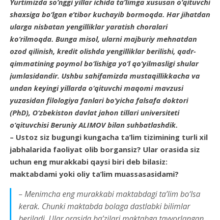
Yurtimizda so‘nggi yillar ichida ta’limga xususan o‘qituvchi
shaxsiga bo‘lgan e’tibor kuchayib bormoqda. Har jihatdan
ularga nisbatan yengilliklar yaratish choralari
ko‘rilmoqda. Bunga misol, ularni majburiy mehnatdan
ozod qilinish, kredit olishda yengilliklar berilishi, qadr-
qimmatining poymol bo‘lishiga yo‘l qo‘yilmasligi shular
jumlasidandir. Ushbu sahifamizda mustaqillikkacha va
undan keyingi yillarda o‘qituvchi maqomi mavzusi
yuzasidan filologiya fanlari bo‘yicha falsafa doktori
(PhD), O‘zbekiston davlat jahon tillari universiteti
o‘qituvchisi Beruniy ALIMOV bilan suhbatlashdik.
– Ustoz siz bugungi kunga­cha ta’lim tizimining turli xil
jabhalarida faoliyat olib borgan­siz? Ular orasida siz
uchun eng murakkabi qaysi biri deb bilasiz:
maktabdami yoki oliy ta’lim muassasasidami?
– Menimcha eng murakkabi maktabdagi ta’lim bo‘lsa
kerak. Chunki maktabda bolaga dastlab­ki bilimlar
beriladi. Ular orasida ba’zilari maktabga tayyorlangan,