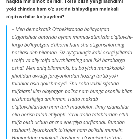
haqida ma’lumot berildi. Toifa olish yengillashdimi
yoki chindan ham o‘z ustida ishlaydigan malakali
o‘qituvchilar ko‘paydimi?
– Men demokratik O‘zbekistonda bo‘layotgan
o‘zgarishlar qatorida aynan mamlakatimizda o‘qituvchi­
larga bo‘layotgan e’tiborni ham shu o‘zgarishlarning
hosilasi deb bilaman. Siz aytganingiz kabi oxirgi yillarda
I toifa va oliy toifa oluvchilarning soni ikki barobarga
oshdi. Men aniq bilamanki, bu bo‘yicha murakkablik
jihatidan avvalgi jarayonlardan hozirgi tartib yoki
talablar aslo qolishmaydi. Shu soha vakili sifatida
toifalarni kim olayotgan bo‘lsa ham bunga osonlik bilan
erishmasligiga aminman. Hatto maktab
o‘qituvchilaridan ham turli maqolalar, ilmiy izlanishlar
olib borish talab etilyapti. Ya’ni o‘sha talablardan o‘tib
toifa olish uchun ancha energiya sarflanadi. Bundan
tashqari, byurokratik to‘siqlar ham bo‘lishi mumkin.
Haqiqatdan malakali, tirishqoq, o‘rganishni to‘xtat­