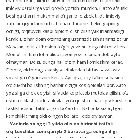
matematikani, kimdir kimyoni mukammal bilsa ham lekin
imloviy xatolarga yo‘l qo‘yib yozishi mum­kin. Hatto afsuski
boshqa tillarni mukammal o‘rganib, o‘zbek tilida imloviy
xatolar qilganlarni uchratib ham turamiz. Lekin gapning
ochig‘i, o‘qituvchi kasbi diplom olish bilan yakunlanmasligi
kerak. Biz har doim o‘zimizning ustimizda ishlashimiz zarur.
Masalan, lotin alifbosida to‘g‘ri yozishni o‘rganishimiz kerak.
Men o‘zim ham lotin tilida ravon yoza olaman deb ayta
olmayman. Boisi, bunga hali o‘zim ham ko‘nikishim kerak.
Demak, oldimdagi asosiy vazifalardan bittasi – xatosiz
yozish­ga o‘rganishim kerak. Ayniqsa, oliy ta’lim sohasida
o‘qituvchi bo‘lishning baribir o‘ziga xos qoidalari bor. Xato
yozishga chek qo‘yish sifatida ko‘p kitob muto­laa qilish, o‘z
ustida ishlash, turli tanlovlar yoki qo‘shimcha o‘quv kurslarini
tashkil etishni taklif qilgan bo‘lardim. Natijada siz aytgan
kamchiliklarning oldi olingan bo‘lardi, deb o‘ylayman.
– Yaqinda so‘nggi 3 yilda oliy va birinchi toifali
o‘qituvchilar soni qariyb 2 baravarga oshgan­ligi