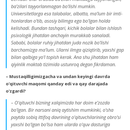
ba’zilari tayyorlanmagan bo‘lishi mumkin.
Universitetlarga esa talabalar, albatta, ma’lum bir imti­
honlardan o‘tib, asosiy bilimga ega bo‘lgan holda
kelishadi. Bundan tashqari, kichik bolalar bilan ish­lash
psixologik jihatdan anchayin murakkab sanaladi.
Sababi, bolalar ruhiy jihatdan juda nozik bo‘lishi
barchamizga ma’lum. Ularni ilmga qiziqtirib, yaxshi gap
bilan qalbiga yo‘l topish kerak. Ana shu jihatdan ham
qiyinlik maktab tizimida ustun­roq degan fikrdaman.
– Mustaqilligimizgacha va undan keyingi davrda
o‘qituvchi maqomi qanday edi va qay dara­jada
o‘zgardi?
– O‘qituvchi bizning xalqimizda har doim e’zozda
bo‘lgan. Bir nar­sani aniq aytishim mumkinki, o‘sha
paytda sobiq ittifoq davrining o‘qituvchilarining obro‘si
yaxshi bo‘lgan bo‘lsa ham ularda o‘quv dasturiga