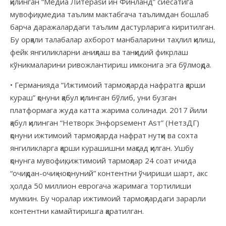
қилинган “Медиа Литераsй ин Финланд” сиёсатига
мувофиқ, медиа таълим мактабгача таълимдан бошлаб
барча даражалардаги таълим дастурларига киритилган.
Бу орқали талабалар ахборот манбаларини таҳлил қилиш,
фейк янгиликларни аниқлаш ва танқидий фикрлаш
кўникмаларини ривожлантириш имконига эга бўлмоқда.
• Германияда
“Ижтимоий тармоқларда нафратга қарши
кураш” қонуни қабул қилинган бўлиб, уни бузган
платформага жуда катта жарима солинади. 2017 йили
қабул қилинган “Нетворк Энфорsемент Аsт” (НетзДГ)
қонуни ижтимоий тармоқларда нафрат нутқи ва сохта
янгиликларга қарши курашишни мақсад қилган. Ушбу
қонунга мувофиқ, ижтимоий тармоқлар 24 соат ичида
“очиқдан-очиқ ноқонуний” контентни ўчириши шарт, акс
ҳолда 50 миллион еврогача жаримага тортилиши
мумкин. Бу чоралар ижтимоий тармоқлардаги зарарли
контентни камайтиришга қаратилган.