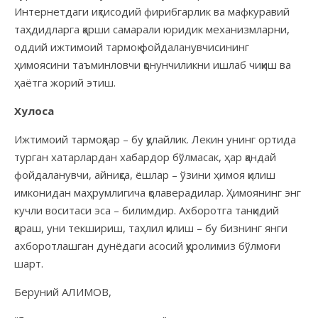
Интернетдаги иқтисодий фирибгарлик ва мафкуравий
таҳдидларга қарши самарали юридик механизмларни,
оддий ижтимоий тармоқ фойдаланувчисининг
ҳимоясини таъминловчи қонунчиликни ишлаб чиқиш ва
ҳаётга жорий этиш.
Хулоса
Ижтимоий тармоқлар – бу қулайлик. Лекин унинг ортида
турган хатарлардан хабардор бўлмасак, ҳар қандай
фойдаланувчи, айниқса, ёшлар – ўзини ҳимоя қилиш
имконидан маҳрумлигича қолаверадилар. Ҳимоянинг энг
кучли воситаси эса – билимдир. Ахборотга танқидий
қараш, уни текшириш, таҳлил қилиш – бу бизнинг янги
ахборотлашган дунёдаги асосий қуролимиз бўлмоғи
шарт.
Беруний АЛИМОВ,