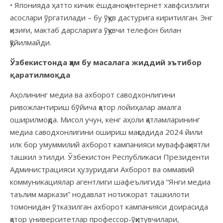
• Японияда
ҳатто кичик ёшданоқ интернет хавфсизлиги
асослари ўргатилади – бу ўқув дастурига киритилган. Энг
қизиғи, мактаб дарсларига ўқувчи телефон билан
қўйилмайди.
Ўзбекистонда ҳам бу масалага жиддий эътибор
қаратилмоқда
Аҳолининг медиа ва ахборот саводхонлигини
ривожлантириш бўйича қатор лойиҳалар амалга
оширилмоқда. Мисол учун, кенг аҳоли қатламларининг
медиа саводхонлигини ошириш мақсадида 2024 йили
илк бор умуммилий ахборот кампанияси муваффақиятли
ташкил этилди. Ўзбекистон Республикаси Президенти
Администрацияси ҳузуридаги Ахборот ва оммавий
коммуникациялар агентлиги шафеълигида “Янги медиа
таълим маркази” нодавлат нотижорат ташкилоти
томонидан ўтказилган ахборот кампанияси доирасида
қатор университетлар профессор-ўқитувчилари,