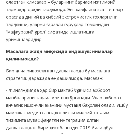
олаётган кимсалар – буларнинг барчаси ижтимоий
тармоқлар орқали тарқалмоқда. Энг хавфлиси эса – ёшлар
орасида диний ва сиёсий экстремистик ғояларнинг
тарқалиши, уларни ғаразли гуруҳлар томонидан
“мафкуравий қурол” сифатида ишлатишга
уринишларидир.
Масалага жаҳон миқёсида ёндашув: нималар
қилинмоқда?
Бир қанча ривожланган давлатларда бу масалага
стратегик даражада ёндашилмоқда. Масалан:
• Финляндияда
ҳар бир мактаб ўқувчиси ахборот
манбаларини таҳлил қилишни ўрганади. Улар ахборот
қанчалик ишончли эканини мустақил баҳолай олади. Ушбу
мамлакат медиа саводхонликни миллий таълим
тизимига муваффақиятли интеграция қилган
давлатлардан бири ҳисобланади. 2019 йили қабул