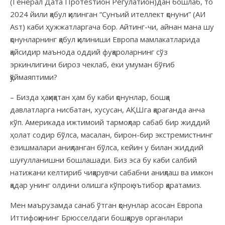
(Генерал Дата Протеsтион Регулатион)дан бошлаб, то
2024 йили қабул қилинган “Сунъий ителлект қонуни” (АИ
Аsт) каби ҳужжатларгача бор. Айтинг-чи, айнан мана шу
қонунларнинг қабул қилиниши Европа мамлакатларида
қайсидир маънода оддий фуқароларнинг сўз
эркинлигини бироз чеклаб, ёки умуман бўғиб
қўймаяптими?
– Бизда ҳақиқатан ҳам бу каби қонунлар, бошқа
давлатларга нисбатан, хусусан, АҚШга қараганда анча
кўп. Америкада ижтимоий тармоқлар сабаб бир жиддий
ҳолат содир бўлса, масалан, бирон-бир экстремистнинг
ёзишмалари аниқланган бўлса, кейин у билан жиддий
шуғулланишни бошлашади. Биз эса бу каби салбий
натижани келтириб чиқарувчи сабабни аниқлаш ва имкон
қадар унинг олдини олишга кўпроқ эътибор қаратамиз.
Мен маърузамда санаб ўтган қонунлар асосан Европа
Иттифоқининг Брюсселдаги бошқарув органлари