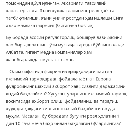
томонидан қабул қилинган. Аксарияти тавсиявий
характерга эга. Яъни ҳужжатларининг реал ҳаётга
татбиқ этилиши, яъни унинг ростдан ҳам ишлаши ЕИга
аъзо мамлакатларнинг ўзигагина боғлиқ.
Бу борада асосий регуляторлик, бошқарув вазифасини
ҳар бир давлатнинг ўзи мустақил тарзда бўйнига олади.
Албатта, гигант медиа компаниялар ҳам
жавобгарликдан мустасно эмас.
– Олим сифатида фикрингиз қизиқ, ҳозирги пайтда
ижтимоий тармоқлардан фойдаланаётган Европа
фуқаросининг шахсий ахборот хавфсизлиги даражасини
қандай баҳолайсиз? Хусусан, уларнинг ижтимоий тармоқ
воситасида ахборот олиш, фойдаланиш ва тарқатиш
ҳуқуқлари ҳақидаги сизнинг шахсий баҳойингиз жуда
муҳим. Масалан, бу борадаги бугунги реал ҳолатни 1
дан 10 гача неча баҳо билан баҳолаган бўлардингиз?