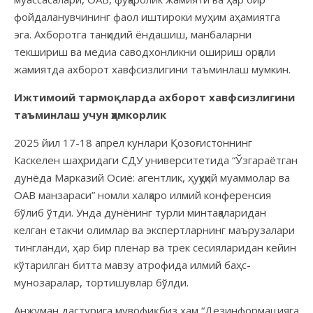
фойдаланувчининг фаол иштироки муҳим аҳамиятга
эга. Ахборотга танқидий ёндашиш, манбаларни
текшириш ва медиа саводхонликни ошириш орқали
жамиятда ахборот хавфсизлигини таъминлаш мумкин.
Ижтимоий тармоқларда ахборот хавфсизлигини
таъминлаш учун ҳамкорлик
2025 йил 17-18 апрел кунлари Қозоғистоннинг
Каскелен шаҳридаги СДУ университетида “Ўзгараётган
дунёда Марказий Осиё: агентлик, ҳуқуқий муаммолар ва
ОАВ манзараси” номли халқаро илмий конференсия
бўлиб ўтди. Унда дунёнинг турли минтақаларидан
келган етакчи олимлар ва экспертларнинг маърузалари
тингланди, ҳар бир пленар ва трек сесияларидан кейин
кўтарилган битта мавзу атрофида илмий баҳс-
мунозаралар, тортишувлар бўлди.
Анжуман дастурига мувофиқ, биз ҳам “Дезинформацияга