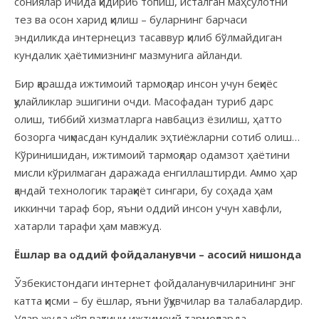
сониялар ичида қидириб топиш, исталган маҳсулотни
тез ва осон харид қилиш – буларнинг барчаси
эндиликда интернециз тасаввур қилиб бўлмайдиган
кундалик ҳаётимизнинг мазмунига айланди.
Бир қарашда ижтимоий тармоқлар инсон учун беқиёс
қулайликлар эшигини очди. Масофадан туриб дарс
олиш, тиббий хизматларга навбациз ёзилиш, ҳатто
бозорга чиқмасдан кундалик эҳтиёжларни сотиб олиш…
Кўринишидан, ижтимоий тармоқлар одамзот ҳаётини
мисли кўрилмаган даражада енгиллаштирди. Аммо ҳар
қандай технологик тараққиёт сингари, бу соҳада ҳам
иккинчи тараф бор, яъни оддий инсон учун хавфли,
хатарли тарафи ҳам мавжуд.
Ёшлар ва оддий фойдаланувчи – асосий нишонда
Ўзбекистондаги интернет фойдаланувчиларининг энг
катта қисми – бу ёшлар, яъни ўқувчилар ва талабалардир.
Улар жуда кўп вақтини ижтимоий тармоқларда