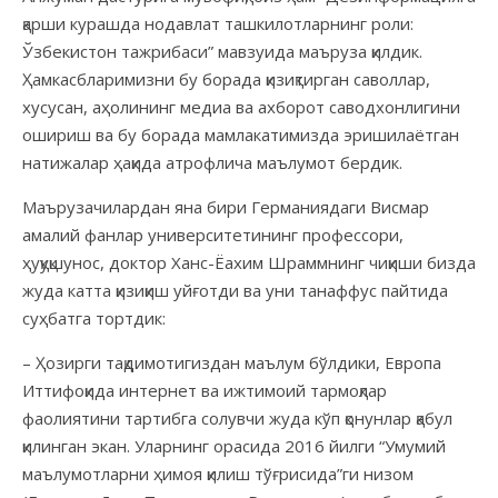
қарши курашда нодавлат ташкилотларнинг роли:
Ўзбекистон тажрибаси” мавзуида маъруза қилдик.
Ҳамкасбларимизни бу борада қизиқтирган саволлар,
хусусан, аҳолининг медиа ва ахборот саводхонлигини
ошириш ва бу борада мамлакатимизда эришилаётган
натижалар ҳақида атрофлича маълумот бердик.
Маърузачилардан яна бири Германиядаги Висмар
амалий фанлар университетининг профессори,
ҳуқуқшунос, доктор Ханс-Ёахим Шраммнинг чиқиши бизда
жуда катта қизиқиш уйғотди ва уни танаффус пайтида
суҳбатга тортдик:
– Ҳозирги тақдимотигиздан маълум бўлдики, Европа
Иттифоқида интернет ва ижтимоий тармоқлар
фаолиятини тартибга солувчи жуда кўп қонунлар қабул
қилинган экан. Уларнинг орасида 2016 йилги “Умумий
маълумотларни ҳимоя қилиш тўғрисида”ги низом