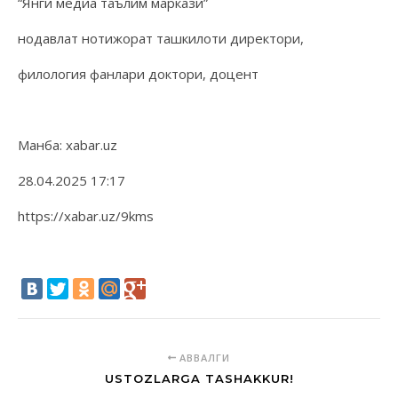
“Янги медиа таълим маркази”
нодавлат нотижорат ташкилоти директори,
филология фанлари доктори, доцент
Манба: xabar.uz
28.04.2025 17:17
https://xabar.uz/9kms
АВВАЛГИ
USTOZLARGA TASHAKKUR!