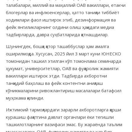
талабалари, миллий ва маҳаллий ОАВ вакиллари, етакчи
блогерлар ва инфлюенсерлар, ҳатто таниқли тиббиёт
ходимлари фаол иштирок этиб, дезинформация ва
фейк янгиликларнинг олдини олиш ҳақидаги медиа
тадбирларда, давра суҳбатларида қатнашдилар.
Шунингдек, бошқа қатор ташаббуслар ҳам амалга
оширилмоқда. Хусусан, 2025 йил 3 март куни ЮНЕСКО
томонидан ташкил этилган кўп томонлама семинарда
ҳукумат, университетлар, ОАВ ва фуқаролик жамияти
вакиллари иштирок этди. Тадбирда ахборотни
танқидий баҳолаш ва фейк контентни аниқлаш
кўникмаларини ривожлантириш масалалари батафсил
муҳокама қилинди.
Ижтимоий тармоқлардаги зарарли ахборотларга қарши
курашиш фақатгина давлат органлари ёки тегишли
ташкилотларнинг вазифаси эмас. Бу жараёнда таълим
муассасалари, ОАВ, фуқаролик жамияти ва ҳар бир