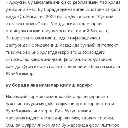
– Афсуски, бу масалага аниқ баҳо қўёолмайман. Ҳар ҳолда
у ижобий эмас. Бу борада қилинадиган ишларимиз ҳали
жуда кўп. Масалан, 2024 йили қабул қилинган “Сунъий
ителлект қонуни”нинг 5-моддасида одамларни
манипулясия қилиш муаммоси, ижтимоий баҳолаш,
башоратли таҳлил қилиш, идентификациялаш
дастуридан фойдаланиш мақсадида сунъий интеллект
тизими, ҳар бир ҳолатда ижро этиш соҳасидаги
истиснолар ҳақида аниқ ёзиб қўйилган. Бироқ уларнинг
ҳаётда тўғри ижро этилаётгани ҳозирча баҳсли масала
бўлиб қолмоқда.
Бу борада яна нималар қилиш зарур?
Ижтимоий тармоқларнинг хавфига қарши курашиш –
фақатгина ҳуқуқни муҳофаза қилувчи органларнинг иши
бўлиб қолмаслиги керак. Бу – бутун жамият
масъулиятидаги масаладир. Айниқса, таълим тизими,
ОАВ ва фуқаролик жамияти бу жараёнда фаол иштирок