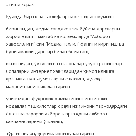
этиши керак.
Қуйида бир неча таклифларни келтириш мумкин:
биринчидан,
медиа саводхонлик бўйича дарсларни
жорий этиш –
мактаб ва коллежларда “Ахборот
хавфсизлиги” ёки “Медиа таҳлил” фанини киритиш ва
буни амалий дарслар билан бойитиш;
иккинчидан,
ўқитувчи ва ота-оналар учун тренинглар –
болаларни интернет хавфларидан ҳимоя қилишга
қаратилган маълумотларни етказиш, мулоқот
маданиятини шакллантириш;
учинчидан, фуқаролик жамиятининг иштироки –
нодавлат ташкилотлар орқали ижтимоий тармоқлардаги
ёлғон ва зарарли ахборотларга қарши ахборот
кампанияларини ўтказиш;
тўртинчидан, қонунчиликни кучайтириш –