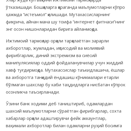
ўтказишади. Бошқаларга қараганда маълумотларни кўпроқ
ҳажмда “истеъмол” қилишади. Мутахассисларнинг
фикрича, айнан мана шу тоифа “интернет фитнаси”нинг
энг осон нишонларидан бирига айланмоқда.
Ижтимоий тармоқлар орқали тарқалаётган зарарли
ахборотлар, жумладан, иқтисодий ва молиявий
фирибгарлик, диний экстремизм ва сиёсий
манипулясиялар оддий фойдаланувчилар учун жиддий
хавф туғдирмоқда. Мутахассислар таъкидлашича, ёшлар
ва ахборотга танқидий ёндашиш кўникмалари етарли
бўлмаган шахслар бу каби таҳдидларга нисбатан кўпроқ
осонликча таъсирланади.
Ўзини банк ходими деб таништириб, одамлардан
шахсий маълумотларни сўраётган фирибгарлар, сохта
хабарлар орқали адаштирувчи фейк аккаунтлар,
ваҳимали ахборотлар билан одамларни руҳий босимга