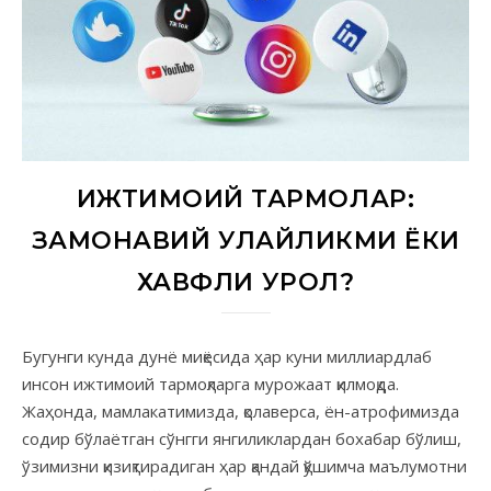
ИЖТИМОИЙ ТАРМОҚЛАР:
ЗАМОНАВИЙ ҚУЛАЙЛИКМИ ЁКИ
ХАВФЛИ ҚУРОЛ?
Бугунги кунда дунё миқёсида ҳар куни миллиардлаб
инсон ижтимоий тармоқларга мурожаат қилмоқда.
Жаҳонда, мамлакатимизда, қолаверса, ён-атрофимизда
содир бўлаётган сўнгги янгиликлардан бохабар бўлиш,
ўзимизни қизиқтирадиган ҳар қандай қўшимча маълумотни