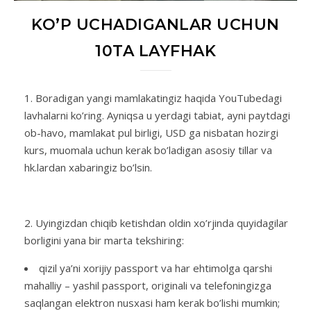
KO’P UCHADIGANLAR UCHUN
10TA LAYFHAK
Boradigan yangi mamlakatingiz haqida YouTubedagi
lavhalarni ko’ring. Ayniqsa u yerdagi tabiat, ayni paytdagi
ob-havo, mamlakat pul birligi, USD ga nisbatan hozirgi
kurs, muomala uchun kerak bo’ladigan asosiy tillar va
hk.lardan xabaringiz bo’lsin.
Uyingizdan chiqib ketishdan oldin xo’rjinda quyidagilar
borligini yana bir marta tekshiring:
qizil ya’ni xorijiy passport va har ehtimolga qarshi
mahalliy – yashil passport, originali va telefoningizga
saqlangan elektron nusxasi ham kerak bo’lishi mumkin;