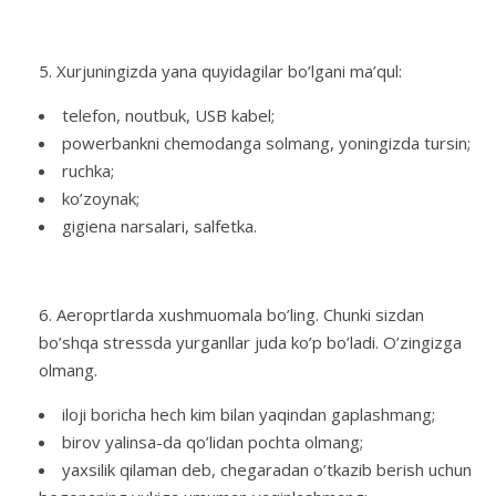
Xurjuningizda yana quyidagilar bo’lgani ma’qul:
telefon, noutbuk, USB kabel;
powerbankni chemodanga solmang, yoningizda tursin;
ruchka;
ko’zoynak;
gigiena narsalari, salfetka.
Aeroprtlarda xushmuomala bo’ling. Chunki sizdan
bo’shqa stressda yurganllar juda ko’p bo’ladi. O’zingizga
olmang.
iloji boricha hech kim bilan yaqindan gaplashmang;
birov yalinsa-da qo’lidan pochta olmang;
yaxsilik qilaman deb, chegaradan o’tkazib berish uchun