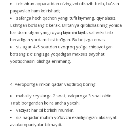
tekshiruv apparatidan o’zingizni otkazib turib, ba’zan
paypaslab ham ko’rishadi;
safarga hech qachon yangi tufli kiymang, qiynalasiz.
Eshitgan bo’lsangiz kerak, Britaniya qirolichasining yonida
har doim olgan yangi oyoq kiyimini kiyib, sal eskirtirib
beradigan yordamchisi bo’lgan. Bu bejizga emas.
siz agar 4-5 soatdan uzoqroq yo’lga chiqayotgan
bo’sangiz o’zingizga yoqadigan maxsus sayohat
yostiqchasini olishga erinmang.
Aeroportga imkon qadar vaqtliroq boring.
mahalliy reyslarga 2 soat, xalqaroga 3 soat oldin.
Tirab borgandan ko’ra ancha yaxshi.
vaziyat har xil bo’lishi mumkin.
siz naqadar muhim yo’lovchi ekanligingizni aksariyat
aviakompaniyalar bilmaydi.