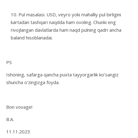
Pul masalasi. USD, veyro yoki mahalliy pul birligini
kartadan tashqari naqdda ham ovoling. Chunki eng
rivojlangan davlatlarda ham naqd pulning qadri ancha
baland hisoblanadai.
PS
Ishoning, safarga qancha puxta tayyorgarlik ko’sangiz
shuncha o’zingizga foyda.
Bon vovage!
B.A.
11.11.2023