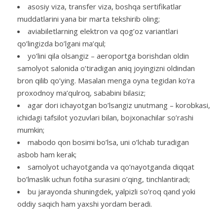
asosiy viza, transfer viza, boshqa sertifikatlar
muddatlarini yana bir marta tekshirib oling;
aviabiletlarning elektron va qog’oz variantlari
qo’lingizda bo’lgani ma’qul;
yo’lini qila olsangiz – aeroportga borishdan oldin
samolyot salonida o’tiradigan aniq joyingizni oldindan
bron qilib qo’ying. Masalan menga oyna tegidan ko’ra
proxodnoy ma’qulroq, sababini bilasiz;
agar dori ichayotgan bo’lsangiz unutmang – korobkasi,
ichidagi tafsilot yozuvlari bilan, bojxonachilar so’rashi
mumkin;
mabodo qon bosimi bo’lsa, uni o’lchab turadigan
asbob ham kerak;
samolyot uchayotganda va qo’nayotganda diqqat
bo’lmaslik uchun fotiha surasini o’qing, tinchlantiradi;
bu jarayonda shuningdek, yalpizli so’roq qand yoki
oddiy saqich ham yaxshi yordam beradi.