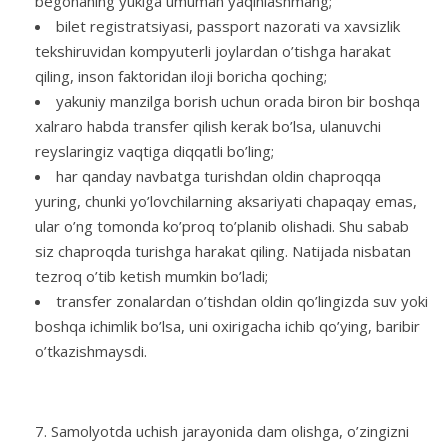
begonaning yukiga umuman yaqinlashmang;
bilet registratsiyasi, passport nazorati va xavsizlik
tekshiruvidan kompyuterli joylardan o’tishga harakat
qiling, inson faktoridan iloji boricha qoching;
yakuniy manzilga borish uchun orada biron bir boshqa
xalraro habda transfer qilish kerak bo’lsa, ulanuvchi
reyslaringiz vaqtiga diqqatli bo’ling;
har qanday navbatga turishdan oldin chaproqqa
yuring, chunki yo’lovchilarning aksariyati chapaqay emas,
ular o’ng tomonda ko’proq to’planib olishadi. Shu sabab
siz chaproqda turishga harakat qiling. Natijada nisbatan
tezroq o’tib ketish mumkin bo’ladi;
transfer zonalardan o’tishdan oldin qo’lingizda suv yoki
boshqa ichimlik bo’lsa, uni oxirigacha ichib qo’ying, baribir
o’tkazishmaysdi.
Samolyotda uchish jarayonida dam olishga, o’zingizni