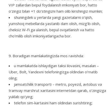
VIP zallardan bepul foydalanish imkoniyati bor, hatto
o’zingiz bilan +1 do’stingizni ham olib kirishingiz mumkin;
shuningdek u yerlarda yangi gazetalarni o’qish,
yumshoq mebellarda yastanib dam olish, mizg’ib olish,
cheksiz W-Fi ga ulanish, bepul ovqatlanish va hatto
cho’milib olish imkoniyatlarigacha bor.
Boradigan mamlakatingizda mos ravishda:
u mamlakatda ishlaydigan taksi ilovasini, masalan –
Uber, Bolt, Yandexni telefoningizga oldindan o’rnatib
oling;
jamoatchilik transporti – metro, poyezd, avtobus va
tramvay marshrut xaritasini internetdan qarab, o’zingizga
yuklab qo’ying;
telefon sim-kartasini ham oldindan surishtiring;