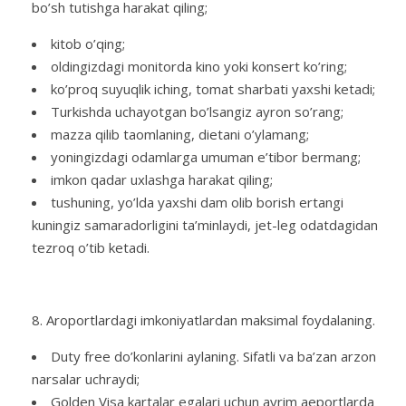
bo’sh tutishga harakat qiling;
kitob o’qing;
oldingizdagi monitorda kino yoki konsert ko’ring;
ko’proq suyuqlik iching, tomat sharbati yaxshi ketadi;
Turkishda uchayotgan bo’lsangiz ayron so’rang;
mazza qilib taomlaning, dietani o’ylamang;
yoningizdagi odamlarga umuman e’tibor bermang;
imkon qadar uxlashga harakat qiling;
tushuning, yo’lda yaxshi dam olib borish ertangi
kuningiz samaradorligini ta’minlaydi, jet-leg odatdagidan
tezroq o’tib ketadi.
Aroportlardagi imkoniyatlardan maksimal foydalaning.
Duty free do’konlarini aylaning. Sifatli va ba’zan arzon
narsalar uchraydi;
Golden Visa kartalar egalari uchun ayrim aeportlarda