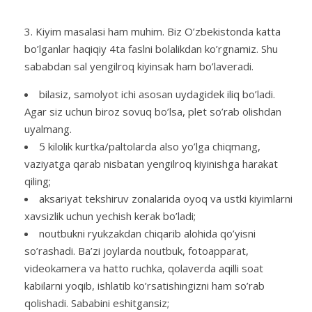
Kiyim masalasi ham muhim. Biz O’zbekistonda katta
bo’lganlar haqiqiy 4ta faslni bolalikdan ko’rgnamiz. Shu
sababdan sal yengilroq kiyinsak ham bo’laveradi.
bilasiz, samolyot ichi asosan uydagidek iliq bo’ladi.
Agar siz uchun biroz sovuq bo’lsa, plet so’rab olishdan
uyalmang.
5 kilolik kurtka/paltolarda also yo’lga chiqmang,
vaziyatga qarab nisbatan yengilroq kiyinishga harakat
qiling;
aksariyat tekshiruv zonalarida oyoq va ustki kiyimlarni
xavsizlik uchun yechish kerak bo’ladi;
noutbukni ryukzakdan chiqarib alohida qo’yisni
so’rashadi. Ba’zi joylarda noutbuk, fotoapparat,
videokamera va hatto ruchka, qolaverda aqilli soat
kabilarni yoqib, ishlatib ko’rsatishingizni ham so’rab
qolishadi. Sababini eshitgansiz;