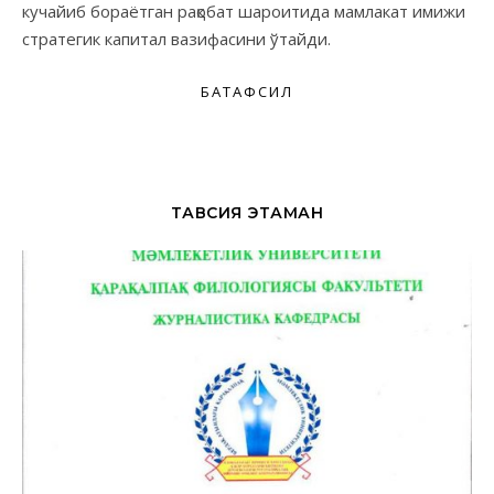
кучайиб бораётган рақобат шароитида мамлакат имижи
стратегик капитал вазифасини ўтайди.
БАТАФСИЛ
ТАВСИЯ ЭТАМАН