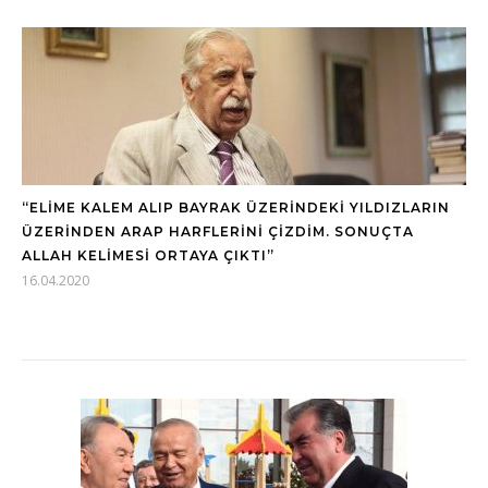
“ELİME KALEM ALIP BAYRAK ÜZERİNDEKİ YILDIZLARIN
ÜZERİNDEN ARAP HARFLERİNİ ÇİZDİM. SONUÇTA
ALLAH KELİMESİ ORTAYA ÇIKTI”
16.04.2020