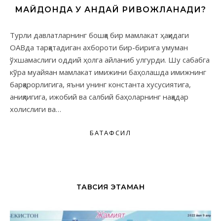
МАЙДОНДА У ҚАНДАЙ РИВОЖЛАНАДИ?
Турли давлатларнинг бошқа бир мамлакат ҳақидаги
ОАВда тарқатадиган ахбороти бир-бирига умуман
ўхшамаслиги оддий ҳолга айланиб улгурди. Шу сабабга
кўра муайяан мамлакат имижини баҳолашда имижнинг
барқарорлигига, яъни унинг константа хусусиятига,
аниқлигига, ижобий ва салбий баҳоларнинг нақадар
холислиги ва…
БАТАФСИЛ
ТАВСИЯ ЭТАМАН