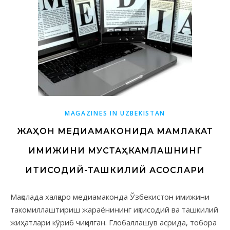
MAGAZINES IN UZBEKISTAN
ЖАҲОН МЕДИАМАКОНИДА МАМЛАКАТ
ИМИЖИНИ МУСТАҲКАМЛАШНИНГ
ИҚТИСОДИЙ-ТАШКИЛИЙ АСОСЛАРИ
Мақолада халқаро медиамаконда Ўзбекистон имижини
такомиллаштириш жараёнининг иқтисодий ва ташкилий
жиҳатлари кўриб чиқилган. Глобаллашув асрида, тобора