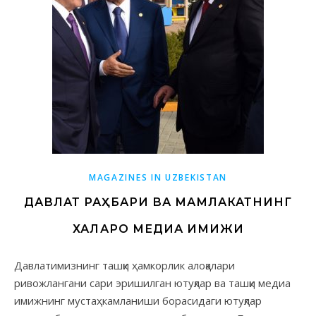
MAGAZINES IN UZBEKISTAN
ДАВЛАТ РАҲБАРИ ВА МАМЛАКАТНИНГ
ХАЛҚАРО МЕДИА ИМИЖИ
Давлатимизнинг ташқи ҳамкорлик алоқалари
ривожлангани сари эришилган ютуқлар ва ташқи медиа
имижнинг мустаҳкамланиши борасидаги ютуқлар