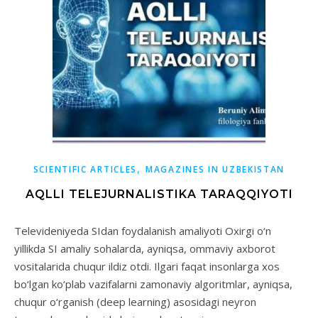
,
SCIENTIFIC ARTICLES
MAGAZINES IN UZBEKISTAN
AQLLI TELEJURNALISTIKA TARAQQIYOTI
Televideniyeda SIdan foydalanish amaliyoti Oxirgi o‘n
yillikda SI amaliy sohalarda, ayniqsa, ommaviy axborot
vositalarida chuqur ildiz otdi. Ilgari faqat insonlarga xos
bo‘lgan ko‘plab vazifalarni zamonaviy algoritmlar, ayniqsa,
chuqur o‘rganish (deep learning) asosidagi neyron