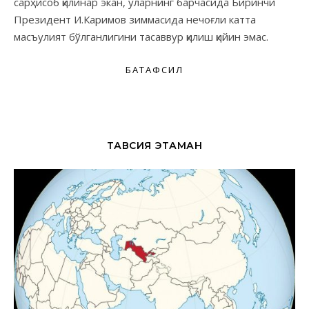
сарҳисоб қилинар экан, уларнинг барчасида Биринчи
Президент И.Каримов зиммасида нечоғли катта
масъулият бўлганлигини тасаввур қилиш қийин эмас.
БАТАФСИЛ
ТАВСИЯ ЭТАМАН