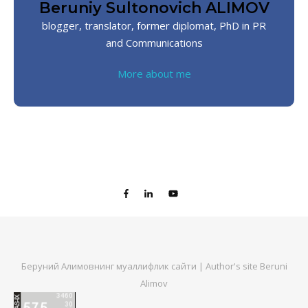
Beruniy Sultonovich ALIMOV
blogger, translator, former diplomat, PhD in PR
and Communications
More about me
Беруний Алимовнинг муаллифлик сайти | Author's site Beruni
Alimov