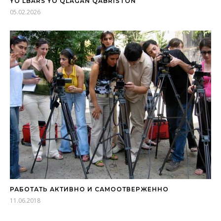
YO‘LBARS YO’QLAGAN QABRISTON
05.02.2026
РАБОТАТЬ АКТИВНО И САМООТВЕРЖЕННО
11.06.2018