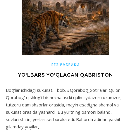
БЕЗ РУБРИКИ
YO‘LBARS YO’QLAGAN QABRISTON
Bog‘lar ichidagi sukunat. I bob. #Qorabog_xotiralari Qulon-
Qorabog‘ qishlog‘i bir necha asrki qalin jiydazoru uzumzor,
tutzoru qamishzorlar orasida, mayin esadigna shamol va
sukunat orasida yashardi. Bu yurtning osmoni baland,
suvlari shirin, yerlari serbaraka edi. Bahorda adirlari yashil
gilamday yoyilar,…