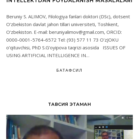
INTELLEKTDAN FOYDALANISH MASALALARI
Beruniy S. ALIMOV, Filologiya fanlari doktori (DSc), dotsent
O‘zbekiston davlat jahon tillari universiteti, Toshkent,
O‘zbekiston. E-mail: beruniyalimov@gmail.com, ORCID:
0000-0001-5764-6572 Tel: (93) 577 11 73 O’zJOKU
o’qituvchisi, PhD S.G’oyipova taqrizi asosida ISSUES OF
USING ARTIFICIAL INTELLIGENCE IN…
БАТАФСИЛ
ТАВСИЯ ЭТАМАН