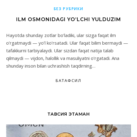
БЕЗ РУБРИКИ
ILM OSMONIDAGI YO’LCHI YULDUZIM
Hayotda shunday zotlar bo’ladiki, ular sizga faqat ilm
o’rgatmaydi — yo’l ko’rsatadi. Ular faqat bilim bermaydi —
tafakkurni tarbiyalaydi. Ular sizdan faqat natija talab
qilmaydi — vijdon, halollik va masuliyatni o’rgatadi. Ana
shunday inson bilan uchrashish taqdirning…
БАТАФСИЛ
ТАВСИЯ ЭТАМАН