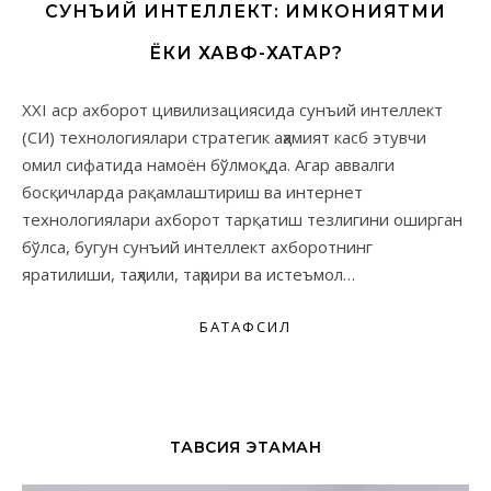
СУНЪИЙ ИНТЕЛЛЕКТ: ИМКОНИЯТМИ
ЁКИ ХАВФ-ХАТАР?
XXI аср ахборот цивилизациясида сунъий интеллект
(СИ) технологиялари стратегик аҳамият касб этувчи
омил сифатида намоён бўлмоқда. Агар аввалги
босқичларда рақамлаштириш ва интернет
технологиялари ахборот тарқатиш тезлигини оширган
бўлса, бугун сунъий интеллект ахборотнинг
яратилиши, таҳлили, таҳрири ва истеъмол…
БАТАФСИЛ
ТАВСИЯ ЭТАМАН