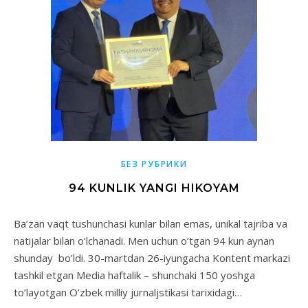
БЕЗ РУБРИКИ
94 KUNLIK YANGI HIKOYAM
Ba’zan vaqt tushunchasi kunlar bilan emas, unikal tajriba va
natijalar bilan o’lchanadi. Men uchun o’tgan 94 kun aynan
shunday bo’ldi. 30-martdan 26-iyungacha Kontent markazi
tashkil etgan Media haftalik – shunchaki 150 yoshga
to’layotgan O’zbek milliy jurnaljstikasi tarixidagi…