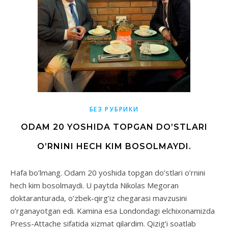
БЕЗ РУБРИКИ
ODAM 20 YOSHIDA TOPGAN DO’STLARI
O’RNINI HECH KIM BOSOLMAYDI.
Hafa bo’lmang. Odam 20 yoshida topgan do’stlari o’rnini
hech kim bosolmaydi. U paytda Nikolas Megoran
doktaranturada, o’zbek-qirg’iz chegarasi mavzusini
o’rganayotgan edi. Kamina esa Londondagi elchixonamizda
Press-Attache sifatida xizmat qilardim. Qizig’i soatlab