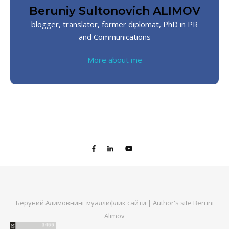
Beruniy Sultonovich ALIMOV
blogger, translator, former diplomat, PhD in PR
and Communications
More about me
Беруний Алимовнинг муаллифлик сайти | Author's site Beruni
Alimov