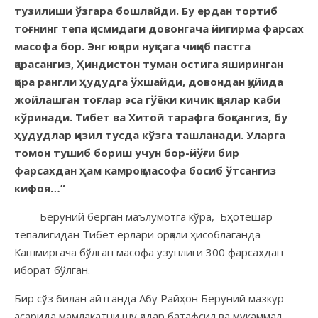
тузилиши ўзгара бошлайди. Бу ердан тортиб
тоғнинг тепа қисмидаги довонгача йигирма фарсах
масофа бор. Энг юқори нуқтага чиқиб пастга
қарасангиз, Ҳиндистон туман остига яширинган
қора рангли ҳудудга ўхшайди, довондан қуйида
жойлашган тоғлар эса гўёки кичик қоялар каби
кўринади. Тибет ва Хитой тарафга боқсангиз, бу
ҳудудлар қизил тусда кўзга ташланади. Уларга
томон тушиб бориш учун бор-йўғи бир
фарсахдан ҳам камроқ масофа босиб ўтсангиз
кифоя…”
Беруний берган маълумотга кўра, Бҳотешар
тепалигидан Тибет ерлари орқали ҳисоблаганда
Кашмиргача бўлган масофа узунлиги 300 фарсахдан
иборат бўлган.
Бир сўз билан айтганда Абу Райҳон Беруний мазкур
асарида мамлакатни шу қадар батафсил ва мукаммал