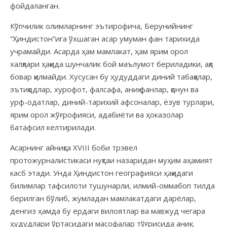
фойдаланган.
Кўпчилик олимларнинг эътирофича, Берунийнинг
“Ҳиндистон”ига ўхшаган асар умуман фан тарихида
учрамайди. Асарда ҳам мамлакат, ҳам ярим орол
халқлари ҳақида шунчалик бой маълумот бериладики, ақл
бовар қилмайди. Хусусан бу ҳудуддаги диний табақалар,
эътиқодлар, хурофот, фалсафа, аниқ фанлар, қонун ва
урф-одатлар, диний-тарихий афсоналар, ёзув турлари,
ярим орол жўғрофияси, адабиёти ва ҳоказолар
батафсил келтирилади.
Асарнинг айниқса XVIII боби трэвел
протожурналистикаси нуқтаи назаридан муҳим аҳамият
касб этади. Унда Ҳиндистон географияси ҳақидаги
билимлар тафсилоти тушунарли, илмий-оммабоп тилда
берилган бўлиб, жумладан мамлакатдаги дарёлар,
денгиз ҳамда бу ердаги вилоятлар ва мавжуд чегара
ҳудудлари ўртасидаги масофалар тўғрисида аниқ