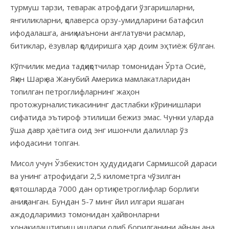
турмуш тарзи, теварак атрофдаги ўзгаришларни,
янгиликларни, қолаверса орзу-умидларини батафсил
ифодалашга, аниқ маънони англатувчи расмлар,
битиклар, ёзувлар қолдиришга ҳар доим эҳтиёж бўлган.
Кўпчилик медиа тадқиқотчилар томонидан Ўрта Осиё,
Яқин Шарқ ва Жанубий Америка мамлакатларидан
топилган петроглифларнинг жаҳон
протожурналистикасининг дастлабки кўринишлари
сифатида эътироф этилиши бежиз эмас. Чунки уларда
ўша давр ҳаётига оид энг ишончли далиллар ўз
ифодасини топган.
Мисол учун Ўзбекистон ҳудудидаги Сармишсой дараси
ва унинг атрофидаги 2,5 километрга чўзилган
қоятошларда 7000 дан ортиқ петроглифлар борлиги
аниқланган. Бундан 5-7 минг йил илгари яшаган
аждодларимиз томонидан ҳайвонларни
хонакилаштириш ишлари олиб борилганини айнан ана