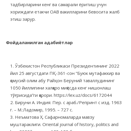
тадбирларини кенг ва самарали ёритиш учун
хориждаги етакчи ОАВ вакилларини бевосита жалб
этиш зарур.
Фойдаланилган адабиётлар
Ўзбекистон Республикаси Президентининг 2022
йил 25 августдаги ПҚ-361-сон “Буюк мутафаккир ва
қомусий олим абу Райҳон Беруний таваллудининг
1050 йиллигини халқаро миқёсда кенг нишонлаш
тўғрисида”ги қарори. https://lex.uz/docs/6172044
Бируни А. Индия: Пер. с араб./Репринт с изд. 1963
г. – М.:Ладомир, 1995. – 727 с.
Неъматова Ҳ. Сафарномаларда мавзу
муштараклиги. Oriental journal of history, politics and