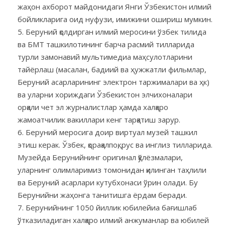
жаҳон ахборот майдонидаги Янги Ўзбекистон илмий
бойликларига оид нуфузи, имижини ошириш мумкин.
Беруний қолдирган илмий меросини ўзбек тилида
ва БМТ ташкилотининг барча расмий тилларида
турли замонавий мультимедиа маҳсулотларини
тайёрлаш (масалан, бадиий ва ҳужжатли фильмлар,
Беруний асарларининг электрон таржималари ва ҳк)
ва уларни хориждаги Ўзбекистон элчихоналари
орқали чет эл журналистлар ҳамда халқаро
жамоатчилик вакиллари кенг тарқатиш зарур.
Беруний меросига доир виртуал музей ташкил
этиш керак. Ўзбек, қорақалпоқ, рус ва инглиз тилларида.
Музейда Берунийнинг оригинал қўлёзмалари,
уларнинг олимларимиз томонидан қилинган таҳлили
ва Беруний асарлари кутубхонаси ўрин олади. Бу
Берунийни жаҳонга танитишга ёрдам беради.
Берунийнинг 1050 йиллик юбилейиа бағишлаб
ўтказиладиган халқаро илмий анжуманлар ва юбилей