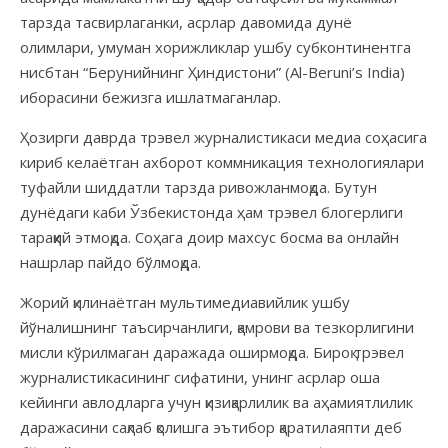
тарзда тасвирлаганки, асрлар давомида дунё
олимлари, умуман хорижликлар ушбу субконтинентга
нисбтан “Берунийнинг Ҳиндистони” (Al-Beruni’s India)
иборасини бежизга ишлатмаганлар.
Ҳозирги даврда трэвел журналистикаси медиа соҳасига
кириб келаётган ахборот коммникация технологиялари
туфайли шиддатли тарзда ривожланмоқда. Бутун
дунёдаги каби Ўзбекистонда ҳам трэвел блогерлиги
тараққий этмоқда. Соҳага доир махсус босма ва онлайн
нашрлар пайдо бўлмоқда.
Жорий қилинаётган мультимедиавийлик ушбу
йўналишнинг таъсирчанлиги, қамрови ва тезкорлигини
мисли кўрилмаган даражада оширмоқда. Бироқ трэвел
журналистикасининг сифатини, унинг асрлар оша
кейинги авлодларга учун қизиқарлилик ва аҳамиятлилик
даражасини сақлаб қолишга эътибор қаратилаяпти деб