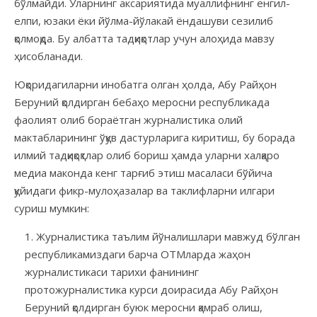
бўлмайди. Уларнинг аксариятида муаллифнинг енгил-
елпи, юзаки ёки йўлма-йўлакай ёндашуви сезилиб
қолмоқда. Бу албатта тадқиқотлар учун алоҳида мавзу
ҳисобланади.
Юқоридагиларни инобатга олган ҳолда, Абу Райҳон
Беруний қолдирган бебаҳо меросни республикада
фаолият олиб бораётган журналистика олий
мактабларининг ўқув дастурларига киритиш, бу борада
илмий тадқиқоқтлар олиб бориш ҳамда уларни халқаро
медиа маконда кенг тарғиб этиш масаласи бўйича
қуйидаги фикр-мулоҳазалар ва таклифларни илгари
суриш мумкин:
Журналистика таълим йўналишлари мавжуд бўлган
республикамиздаги барча ОТМларда жаҳон
журналистикаси тарихи фанининг
протожурналистика курси доирасида Абу Райҳон
Беруний қолдирган буюк меросни қамраб олиш,