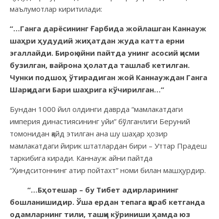
маълумотлар киритилади:
“…Ганга дарёсининг Ғарбида жойлашган Каннауж
шаҳри ҳудудий жиҳатдан жуда катта ерни
эгаллайди. Бироқ айни пайтда унинг асосий қисми
бузилган, вайрона ҳолатда ташлаб кетилган.
Чунки подшоҳ ўтирадиган жой Каннауждан Ганга
Шарқидаги Бари шаҳрига кўчирилган…”
Бундан 1000 йил олдинги даврда “мамлакатдаги
империя династиясининг уйи” бўлганлиги Беруний
томонидан қайд этилган ана шу шаҳар ҳозир
мамлакатдаги йирик штатлардан бири – Уттар Прадеш
таркибига киради. Каннауж айни пайтда
“Ҳиндситоннинг атир пойтахт” номи билан машҳурдир.
“…Бҳотешар – бу Тибет адирларининг
бошланишидир. Ўша ердан тепага қараб кетганда
одамларнинг тили, ташқи кўриниши ҳамда юз