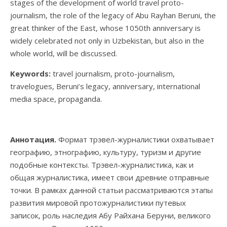
stages of the development of world travel proto-
journalism, the role of the legacy of Abu Rayhan Beruni, the
great thinker of the East, whose 1050th anniversary is
widely celebrated not only in Uzbekistan, but also in the
whole world, will be discussed.
Key
w
ords:
travel journalism, proto-journalism,
travelogues, Beruni’s legacy, anniversary, international
media space, propaganda.
Аннотация.
Формат трэвел-журналистики охватывает
географию, этнографию, культуру, туризм и другие
подобные контексты. Трэвел-журналистика, как и
общая журналистика, имеет свои древние отправные
точки. В рамках данной статьи рассматриваются этапы
развития мировой протожурналистики путевых
записок, роль наследия Абу Райхана Беруни, великого