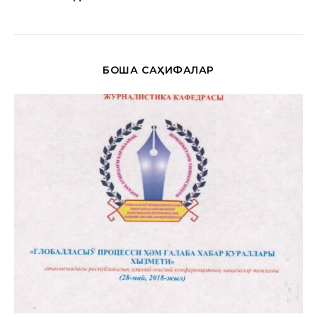
БОШҚА САҲИФАЛАР