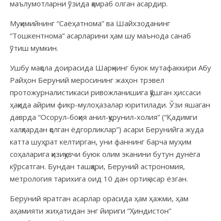
маълумотларни ўзида қамраб олган асардир.
Муқимийнинг “Саёҳатнома” ва Шайхзоданинг
“Тошкентнома” асарларини ҳам шу маънода санаб
ўтиш мумкин.
Ушбу мақола доирасида Шарқнинг буюк мутафаккири Абу
Райҳон Беруний меросининг жаҳон трэвел
протожурналистикаси ривожланишига қўшган ҳиссаси
ҳақида айрим фикр-мулоҳазалар юритилади. Ўзи яшаган
даврда “Осорул-боқия анил-қурунил-холия” (“Қадимги
халқлардан қолган ёдгорликлар”) асари Берунийга жуда
катта шуҳрат келтирган, уни фаннинг барча муҳим
соҳаларига қизиқувчи буюк олим эканини бутун дунёга
кўрсатган. Бундан ташқари, Беруний астрономия,
метрология тарихига оид 10 дан ортиқ асар ёзган.
Беруний яратган асарлар орасида ҳам ҳажми, ҳам
аҳамияти жиҳатидан энг йириги “Ҳиндистон”