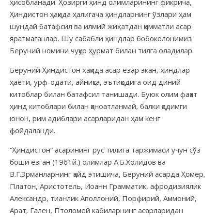
ҳисобланади. Ҳозирги ҳинд олимларининг фикрича,
Ҳиндистон ҳақида ҳалигача ҳиндларнинг ўзлари ҳам
шундай батафсил ва илмий жиҳатдан қимматли асар
яратмаганлар. Шу сабабли ҳиндлар бобоколонимиз
Беруний номини чуқур ҳурмат билан тилга оладилар.
Беруний Ҳиндистон ҳақида асар ёзар экан, ҳиндлар
ҳаёти, урф-одати, айниқса, эътиқодига оид диний
китоблар билан батафсил танишади. Буюк олим фақат
ҳинд китоблари билан қаноатланмай, балки қадимги
юнон, рим адиблари асарларидан ҳам кенг
фойдаланди.
“Ҳиндистон” асарининг рус тилига таржимаси учун сўз
боши ёзган (1961й.) олимлар А.Б.Холидов ва
В.Г.Эрманларнинг қайд этишича, Беруний асарда Ҳомер,
Платон, Аристотель, Иоанн Грамматик, афродизиялик
Александр, тианлик Аполлоний, Порфирий, Аммоний,
Арат, Гален, Птоломей кабиларнинг асарларидан