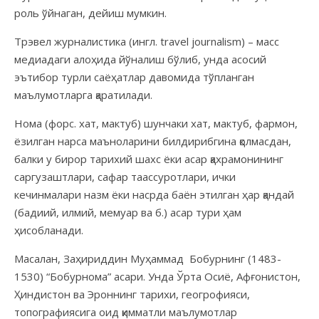
роль ўйнаган, дейиш мумкин.
Трэвел журналистика (ингл. travel journalism) – масс
медиадаги алоҳида йўналиш бўлиб, унда асосий
эътибор турли саёҳатлар давомида тўпланган
маълумотларга қаратилади.
Нома (форс. хат, мактуб) шунчаки хат, мактуб, фармон,
ёзилган нарса маъноларини билдирибгина қолмасдан,
балки у бирор тарихий шахс ёки асар қахрамонининг
саргузаштлари, сафар таассуротлари, ички
кечинмалари назм ёки насрда баён этилган ҳар қандай
(бадиий, илмий, мемуар ва б.) асар тури ҳам
ҳисобланади.
Масалан, Заҳириддин Муҳаммад Бобурнинг (1483-
1530) “Бобурнома” асари. Унда Ўрта Осиё, Афғонистон,
Ҳиндистон ва Эроннинг тарихи, геогрофияси,
топографиясига оид қимматли маълумотлар