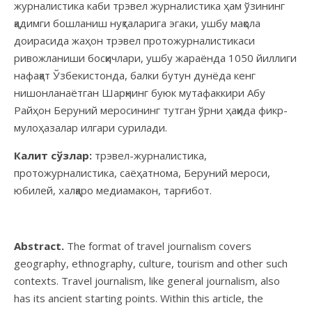
журналистика каби трэвел журналистика ҳам ўзининг
қадимги бошланиш нуқталарига эгаки, ушбу мақола
доирасида жаҳон трэвел протожурналистикаси
ривожланиши босқичлари, ушбу жараёнда 1050 йиллиги
нафақат Ўзбекистонда, балки бутун дунёда кенг
нишонланаётган Шарқнинг буюк мутафаккири Абу
Райҳон Беруний меросининг тутган ўрни ҳақида фикр-
мулоҳазалар илгари сурилади.
К
алит
с
ўзлар
:
трэвел-журналистика,
протожурналистика, саёҳатнома, Беруний мероси,
юбилей, халқаро медиамакон, тарғибот.
Abstract.
The format of travel journalism covers
geography, ethnography, culture, tourism and other such
contexts. Travel journalism, like general journalism, also
has its ancient starting points. Within this article, the