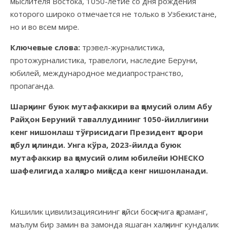
мыслителя Востока, 1050-летие со дня рождения
которого широко отмечается не только в Узбекистане,
но и во всем мире.
Ключевые слова:
трэвел-журналистика,
протожурналистика, травелоги, наследие Беруни,
юбилей, международное медиапространство,
пропаганда.
Шарқнинг буюк мутафаккири ва қомусий олим Абу
Райҳон Беруний таваллудининг 1050-йиллигини
кенг нишонлаш тўғрисидаги Президент қарори
қабул қилинди. Унга кўра, 2023-йилда буюк
мутафаккир ва қомусий олим юбилейи ЮНЕСКО
шафелигида халқаро миқёсда кенг нишонланади.
Кишилик цивилизациясининг қайси босқичига қараманг,
маълум бир замин ва замонда яшаган халқнинг кундалик