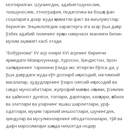
келтирилган. Шунингдек, адабиётшунослик,
тилшунослик, этнография, педагогика ва бошқа фан
соҳаларига доир жуда қимматли факт ва маълумотлар
берилган. Энциклопедик характерга эга асар ўша давр
ўзбек адабий тилининг ёрқин намунаси эканлиги билан
мухим аҳамият касб этади.
“Бобурнома” XV аср охири XVI асрнинг биринчи
ярмидаги Мовароуннаҳр, Хуросон, Ҳиндистон, Эрон
халқларининг тарихини ўзида акс эггирган бўлса-да, у
ўша даврдаги жуда кўп долзарб иқтисодий, ижтимоий
масалалар, ҳудудларнинг ўзаро сиёсий-иқтисодий ва
савдо муносабатлари, жуғрофий мавқеи, иқлими, ўсимлик
ва ҳайвонот дунёси, тоғлари, дарёлари, халқлари, қабила
ва элатлари ва уларнинг яшаш шароитлари, урф-
одатлари, муҳим тарихий иншоотлари, шунингдек,
ҳиндулар ва мусулмонларнинг ибодатхоналари, тўй ва
дафн маросимлари ҳақида ниҳоятда нодир