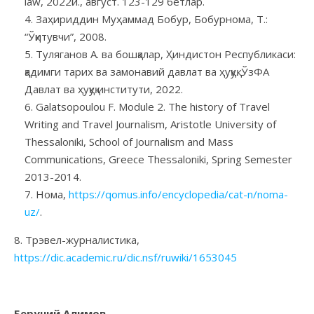
law, 2022й., август. 123-129 бетлар.
Заҳириддин Муҳаммад Бобур, Бобурнома, Т.:
“Ўқитувчи”, 2008.
Туляганов А. ва бошқалар, Ҳиндистон Республикаси:
қадимги тарих ва замонавий давлат ва ҳуқуқ. ЎзФА
Давлат ва ҳуқуқ институти, 2022.
Galatsopoulou F. Module 2. The history of Travel
Writing and Travel Journalism, Aristotle University of
Thessaloniki, School of Journalism and Mass
Communications, Greece Thessaloniki, Spring Semester
2013-2014.
Нома,
https://qomus.info/encyclopedia/cat-n/noma-
uz/
.
8. Трэвел-журналистика,
https://dic.academic.ru/dic.nsf/ruwiki/1653045
Беруний Алимов,