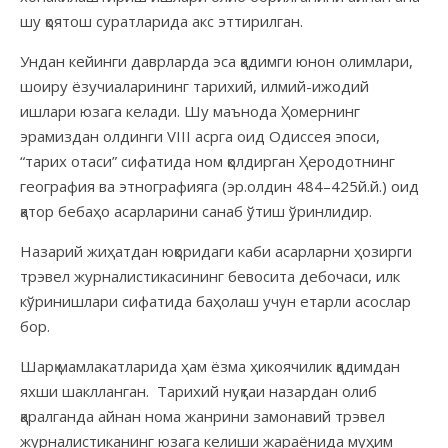
шу қоятош суратларида акс эттирилган.
Ундан кейинги даврларда эса қадимги юнон олимлари,
шоиру ёзучиаларининг тарихий, илмий-ижодий
ишлари юзага келади. Шу маънода Ҳомернинг
эрамиздан олдинги VIII асрга оид Одиссея эпоси,
“тарих отаси” сифатида ном қолдирган Ҳеродотнинг
география ва этнографияга (эр.олдин 484–425й.й.) оид
қатор бебаҳо асарларини санаб ўтиш ўринлидир.
Назарий жиҳатдан юқоридаги каби асарларни ҳозирги
трэвел журналистикасининг бевосита дебочаси, илк
кўринишлари сифатида баҳолаш учун етарли асослар
бор.
Шарқ мамлакатларида ҳам ёзма ҳикоячилик қадимдан
яхши шаклланган. Тарихий нуқтаи назардан олиб
қаралганда айнан нома жанрини замонавий трэвел
журналистиканинг юзага келиши жараёнида муҳим