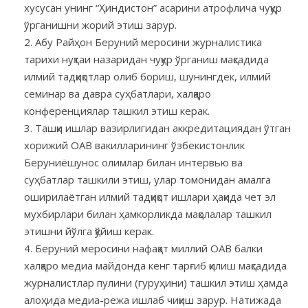
хусусан унинг “Ҳиндистон” асарини атрофлича чуқур
ўрганишни жорий этиш зарур.
Абу Райҳон Беруний меросини журналистика
тарихи нуқтаи назаридан чуқур ўрганиш мақсадида
илмий тадқиқотлар олиб бориш, шунингдек, илмий
семинар ва давра суҳбатлари, халқаро
конференциялар ташкил этиш керак.
Ташқи ишлар вазирлигидан аккредитациядан ўтган
хорижий ОАВ вакилларининг ўзбекистонлик
Беруниёшунос олимлар билан интервью ва
суҳбатлар ташкили этиш, улар томонидан амалга
оширилаётган илмий тадқиқот ишлари ҳақида чет эл
мухбирлари билан ҳамкорликда мақолалар ташкил
этишни йўлга қўйиш керак.
Беруний меросини нафақат миллий ОАВ балки
халқаро медиа майдонда кенг тарғиб қилиш мақсадида
журналистлар пулини (гуруҳини) ташкил этиш ҳамда
алоҳида медиа-режа ишлаб чиқиш зарур. Натижада