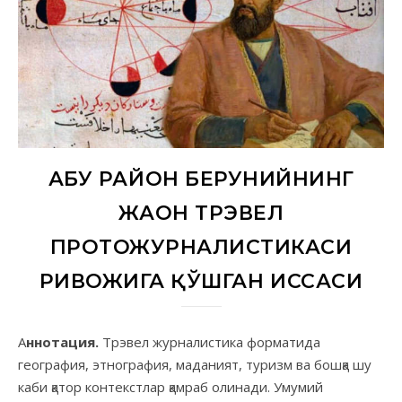
АБУ РАЙҲОН БЕРУНИЙНИНГ
ЖАҲОН ТРЭВЕЛ
ПРОТОЖУРНАЛИСТИКАСИ
РИВОЖИГА ҚЎШГАН ҲИССАСИ
Аннотация.
Трэвел журналистика форматида
география, этнография, маданият, туризм ва бошқа шу
каби қатор контекстлар қамраб олинади. Умумий