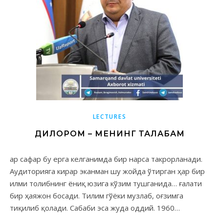
LECTURES
ДИЛОРОМ – МЕНИНГ ТАЛАБАМ
Аудиторияга кирар эканман шу жойда ўтирган ҳар бир
илми толибнинг ёниқ юзига кўзим тушганида… ғалати
бир ҳаяжон босади. Тилим гўёки музлаб, оғзимга
тиқилиб қолади. Сабаби эса жуда оддий. 1960…