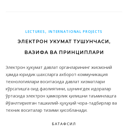
,
LECTURES
INTERNATIONAL PROJECTS
ЭЛЕКТРОН ҲУКУМАТ ТУШУНЧАСИ,
ВАЗИФА ВА ПРИНЦИПЛАРИ
Электрон ҳукумат давлат органларининг жисмоний
ҳамда юридик шахсларга ахборот-коммуникация
технологиялари воситасида давлат хизматлари
кўрсатишга оид фаолиятини, шунингдек идоралар
ўртасида электрон ҳамкорлик қилишни таъминлашга
йўанлтирилган ташкилий-ҳуқуқий чора-тадбирлар ва
техник воситалар тизими ҳисобланади.
БАТАФСИЛ