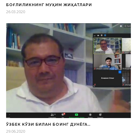
БОҒЛИҚЛИКНИНГ МУҲИМ ЖИҲАТЛАРИ
26.03.2020
ЎЗБЕК КЎЗИ БИЛАН БОҚИНГ ДУНЁГА…
29.06.2020