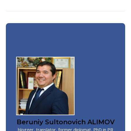
Beruniy Sultonovich ALIMOV
blogger, translator, former diplomat, PhD in PR