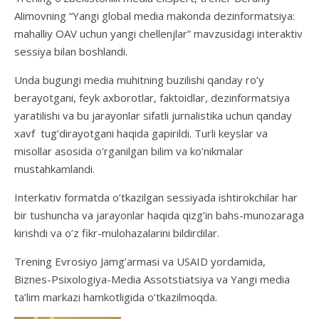
Alimovning “Yangi global media makonda dezinformatsiya:
mahalliy OAV uchun yangi chellenjlar” mavzusidagi interaktiv
sessiya bilan boshlandi.
Unda bugungi media muhitning buzilishi qanday ro’y
berayotgani, feyk axborotlar, faktoidlar, dezinformatsiya
yaratilishi va bu jarayonlar sifatli jurnalistika uchun qanday
xavf tug’dirayotgani haqida gapirildi. Turli keyslar va
misollar asosida o’rganilgan bilim va ko’nikmalar
mustahkamlandi.
Interkativ formatda o’tkazilgan sessiyada ishtirokchilar har
bir tushuncha va jarayonlar haqida qizg’in bahs-munozaraga
kirishdi va o’z fikr-mulohazalarini bildirdilar.
Trening Evrosiyo Jamg’armasi va USAID yordamida,
Biznes-Psixologiya-Media Assotstiatsiya va Yangi media
ta’lim markazi hamkotligida o’tkazilmoqda.