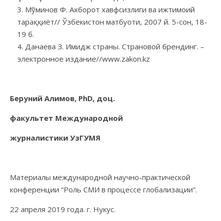
Мўминов Ф. Ахборот хавфсизлиги ва ижтимоий
тараққиёт// Ўзбекистон матбуоти, 2007 й. 5-сон, 18-
19 б.
Данаева З. Имидж страны. Страновой брендинг. –
электронное издание//www.zakon.kz
Беруний Алимов,
PhD
, доц.
факультет Международной
журналистики УзГУМЯ
Материалы международной научно-практической
конференции “Роль СМИ в процессе глобализации”.
22 апреля 2019 года. г. Нукус.