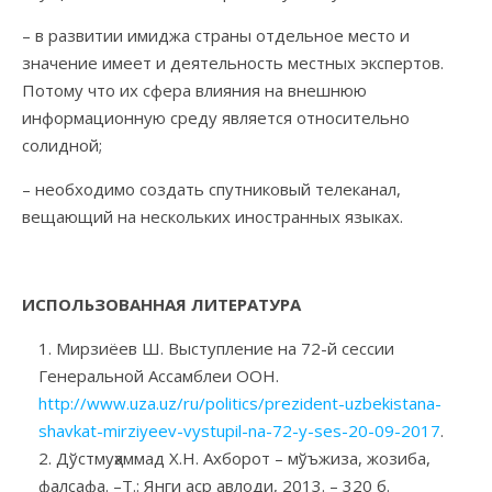
– в развитии имиджа страны отдельное место и
значение имеет и деятельность местных экспертов.
Потому что их сфера влияния на внешнюю
информационную среду является относительно
солидной;
– необходимо создать спутниковый телеканал,
вещающий на нескольких иностранных языках.
ИСПОЛЬЗОВАННАЯ ЛИТЕРАТУРА
Мирзиёев Ш. Выступление на 72-й сессии
Генеральной Ассамблеи ООН.
http://www.uza.uz/ru/politics/prezident-uzbekistana-
shavkat-mirziyeev-vystupil-na-72-y-ses-20-09-2017
.
Дўстмуҳаммад Х.Н. Ахборот – мўъжиза, жозиба,
фалсафа. –Т.: Янги аср авлоди, 2013. – 320 б.