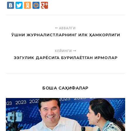
АВВАЛГИ
ҚЎШНИ ЖУРНАЛИСТЛАРНИНГ ИЛК ҲАМКОРЛИГИ
КЕЙИНГИ
ЭЗГУЛИК ДАРЁСИГА БУРИЛАЁТГАН ИРМОҚЛАР
БОШҚА САҲИФАЛАР