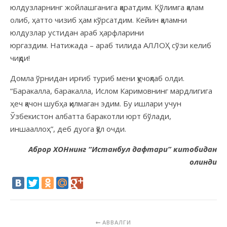
юлдузларнинг жойлашганига қаратдим. Қўлимга қалам
олиб, ҳатто чизиб ҳам кўрсатдим. Кейин қаламни
юлдузлар устидан араб ҳарфларини
юргаздим. Натижада – араб тилида АЛЛОҲ сўзи келиб
чиқди!
Домла ўрнидан ирғиб туриб мени қучоқлаб олди.
“Баракалла, баракалла, Ислом Каримовнинг мардлигига
ҳеч қачон шубҳа қилмаган эдим. Бу ишлари учун
Ўзбекистон албатта баракотли юрт бўлади,
иншааллоҳ”, деб дуога қўл очди.
Аброр ХОНнинг “Истанбул дафтари” китобидан
олинди
АВВАЛГИ