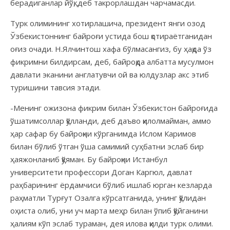
берадиганлар йўқ, деб такрорлашдан чарчамасди.
Турк олимининг хотирлашича, президент янги озод
Ўзбекистоннинг байроғи устида бош қотираётганидан
оғиз очади. Н.Ялчинтош хафа бўлмасангиз, бу ҳақда ўз
фикримни билдирсам, деб, байроқда албатта мусулмон
давлати эканини англатувчи ой ва юлдузлар акс этиб
туришини тавсия этади.
-Менинг ожизона фикрим билан Ўзбекистон байроғида
ўшатимсоллар қўлланди, деб даъво қилолмайман, аммо
ҳар сафар бу байроқни кўрганимда Ислом Каримов
билан бўлиб ўтган ўша самимий суҳбатни эслаб бир
ҳаяжонланиб қўяман. Бу байроқни Истанбул
университети профессори Доган Каргюл, давлат
раҳбарининг ёрдамчиси бўлиб ишлаб юрган кезларда
раҳматли Турғут Озалга кўрсатганида, унинг қўлидан
оҳиста олиб, уни уч марта меҳр билан ўпиб қўйганини
ҳалиям кўп эслаб тураман, дея илова қилди турк олими.