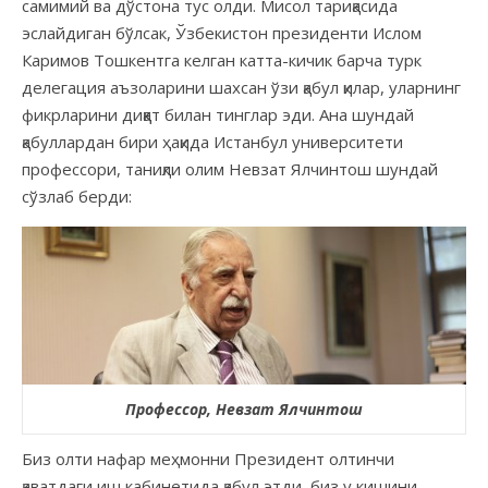
самимий ва дўстона тус олди. Мисол тариқасида
эслайдиган бўлсак, Ўзбекистон президенти Ислом
Каримов Тошкентга келган катта-кичик барча турк
делегация аъзоларини шахсан ўзи қабул қилар, уларнинг
фикрларини диққат билан тинглар эди. Ана шундай
қабуллардан бири ҳақида Истанбул университети
профессори, таниқли олим Невзат Ялчинтош шундай
сўзлаб берди:
Профессор, Невзат Ялчинтош
Биз олти нафар меҳмонни Президент олтинчи
қаватдаги иш кабинетида қабул этди, биз у кишини