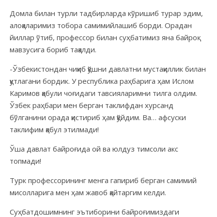
Домла билан турли тадбирларда кўришиб турар эдим,
алоқаларимиз тобора самимийлашиб борди. Орадан
йиллар ўтиб, профессор билан суҳбатимиз яна байроқ
мавзусига бориб тақалди.
-Ўзбекистондан чиқиб қўшни давлатни мустақиллик билан
қутлагани бордик. У республика раҳбарига ҳам Ислом
Каримов қабули чоғидаги тавсияларимни тилга олдим.
Ўзбек раҳбари мен берган таклифдан хурсанд
бўлганини орада қистириб ҳам қўйдим. Ва… афсуски
таклифим қабул этилмади!
Ўша давлат байроғида ой ва юлдуз тимсоли акс
топмади!
Турк профессорининг менга гапириб берган самимий
мисолларига мен ҳам жавоб қайтаргим келди.
Суҳбатдошимнинг эътиборини байроғимиздаги