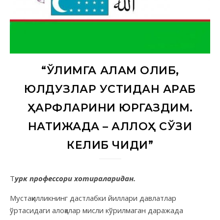
“ҚЎЛИМГА ҚАЛАМ ОЛИБ,
ЮЛДУЗЛАР УСТИДАН АРАБ
ҲАРФЛАРИНИ ЮРГАЗДИМ.
НАТИЖАДА – АЛЛОҲ СЎЗИ
КЕЛИБ ЧИҚДИ”
Турк профессори хотираларидан.
Мустақилликнинг дастлабки йиллари давлатлар
ўртасидаги алоқалар мисли кўрилмаган даражада