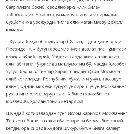
бағримизга босиб, озодлик-эркинлик билан
табрикладик. У киши ҳам мамнунлигини яширмади.
Суҳбат анча узоқ сурди, тилга олинмаган мавзу деярли
қолмади.
– Худога беҳисоб шукурлар бўлсин, – дея ҳикоя қилди
Президент, – бугун озодмиз. Мен давлат план қўмитаси
вазири бўлиб туриб, Ўзбекистонда қанча олтин қазиб
олинаётгани тўғрисида маълумотим бўлмасди. Ҳисобот
тугул, барча олтинлар Зарафшондан тўғри Москвага
олиб кетиларди. Республика хўжалиги учун, тасаввур
қилинг, оддий мих ёки гугурт ундириш учун Москванинг
рухсатини олиш зарур эди. Кабинетма-кабинет
юравериб, ҳолдан тойиб кетардим!
Шундай хотиралардан сўнг Ислом Каримов Москванинг
Тошкент бошига солган балоларини бирма-бир санай
кетди, ора-сирада Худога шукур, бугун бизга халақит