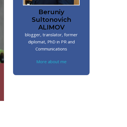
Beruniy
Sultonovich
ALIMOV
blogger, translator, former
diplomat, PhD in PR and
Communications
More about me