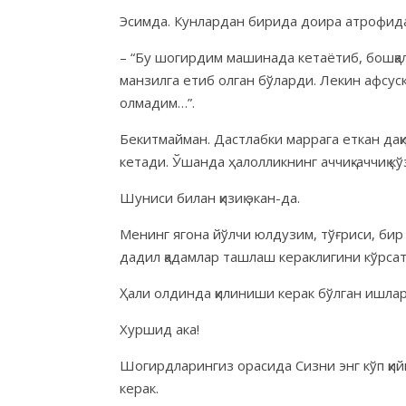
Эсимда. Кунлардан бирида доира атрофида 
– “Бу шогирдим машинада кетаётиб, бошқалар
манзилга етиб олган бўларди. Лекин афсус
олмадим…”.
Бекитмайман. Дастлабки маррага еткан дақ
кетади. Ўшанда ҳалолликнинг аччиқ-аччиқ 
Шуниси билан қизиқ экан-да.
Менинг ягона йўлчи юлдузим, тўғриси, бир 
дадил қадамлар ташлаш кераклигини кўрсат
Ҳали олдинда қилиниши керак бўлган ишлар ж
Хуршид ака!
Шогирдларингиз орасида Сизни энг кўп қий
керак.