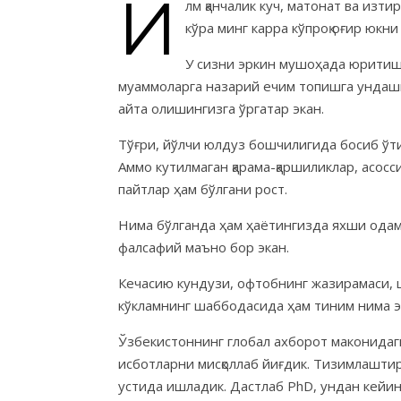
И
лм қанчалик куч, матонат ва изт
кўра минг карра кўпроқ оғир юкни
У сизни эркин мушоҳада юритиш,
муаммоларга назарий ечим топишга ундаши 
айта олишингизга ўргатар экан.
Тўғри, йўлчи юлдуз бошчилигида босиб ўти
Аммо кутилмаган қарама-қаршиликлар, асосс
пайтлар ҳам бўлгани рост.
Нима бўлганда ҳам ҳаётингизда яхши одам
фалсафий маъно бор экан.
Кечасию кундузи, офтобнинг жазирамаси,
кўкламнинг шаббодасида ҳам тиним нима э
Ўзбекистоннинг глобал ахборот маконидаг
исботларни мисқоллаб йиғдик. Тизимлашти
устида ишладик. Дастлаб PhD, ундан кейин