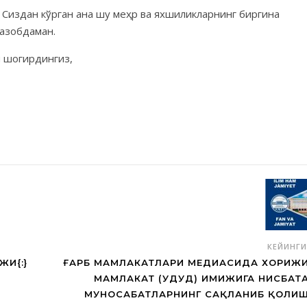
 Сиздан кўрган ана шу меҳр ва яхшиликларнинг биргина
 азобдаман.
и шогирдингиз,
КЕЙИНГ
ЖИ{:}
ҒАРБ МАМЛАКАТЛАРИ МЕДИАСИДА ХОРИЖ
МАМЛАКАТ (ҲУДУД) ИМИЖИГА НИСБАТ
МУНОСАБАТЛАРНИНГ САҚЛАНИБ ҚОЛИ