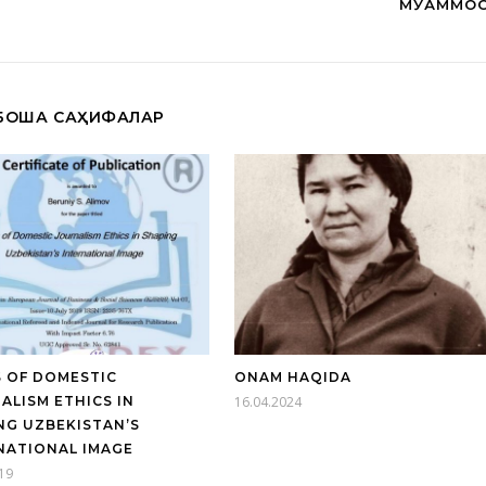
МУАММО
БОШҚА САҲИФАЛАР
S OF DOMESTIC
ONAM HAQIDA
ALISM ETHICS IN
16.04.2024
NG UZBEKISTAN’S
NATIONAL IMAGE
19