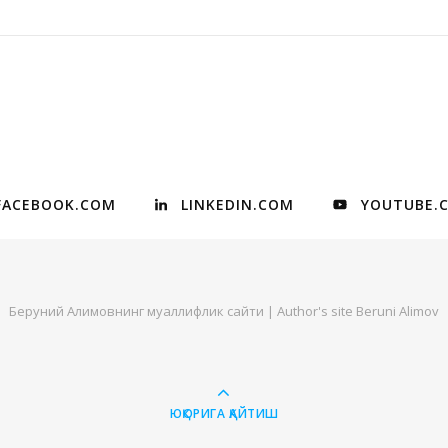
FACEBOOK.COM
LINKEDIN.COM
YOUTUBE.
Беруний Алимовнинг муаллифлик сайти | Author's site Beruni Alimov
ЮҚОРИГА ҚАЙТИШ