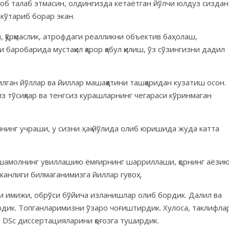
ироб талаб этмасин, олдингизда кетаётган йўлчи юлдуз сиздан
 кўтариб борар экан.
 қўрқмаслик, атрофдаги реалликни объектив баҳолаш,
баробарида мустақил қарор қабул қилиш, ўз сўзингизни дадил
лган йўллар ва йиллар машаққатини ташқаридан кузатиш осон.
из тўсиқлар ва тенгсиз курашларнинг чегараси кўринмаган
нинг учраши, у сизни ҳақ йўлида олиб юришида жуда катта
 шамолнинг увиллашию ёмғирнинг шарриллаши, қорнинг аёзи
канлиги билмаганимизга йиллар гувоҳ.
и имижи, обрўси бўйича изланишлар олиб бордик. Далил ва
рдик. Топганларимизни ўзаро чоғиштирдик. Хулоса, таклифла
 DSc диссертацияларини қоғозга туширдик.