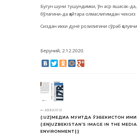
Бугун шуни тушундимки, ўн аср яшасак-да,
бўлагини-да қайтара олмаслигимдан чексиз
Сиздан икки дунё розилигини сўраб қолувч
Беруний, 2.12.2020.
АВВАЛГИ
{:UZ}МЕДИА МУҲИТДА ЎЗБЕКИСТОН ИМИ
{:EN}UZBEKISTAN’S IMAGE IN THE MEDIA
ENVIRONMENT{:}