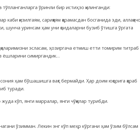
тўпланганларга ўринли бир истиҳзо қилинганди:
 каби қизилгаям, сариққаям қарамасдан босганида эди, аллақач
ки, шунча уринсам ҳам уни қоидаларни бузиб ўтишга ўргата
иқаларимизни эсласам, ҳозиргача етмиш етти томирим титраб
кўз ёшларини симиргандик…
сония ҳам бўшашишга вақт бермайди. Ҳар доим юқорига қараб
иб туради.
уда кўп, янги марралар, янги чўққилар турибди.
нагани ўзимман. Лекин энг кўп меҳр кўргани ҳам ўзим бўлсам