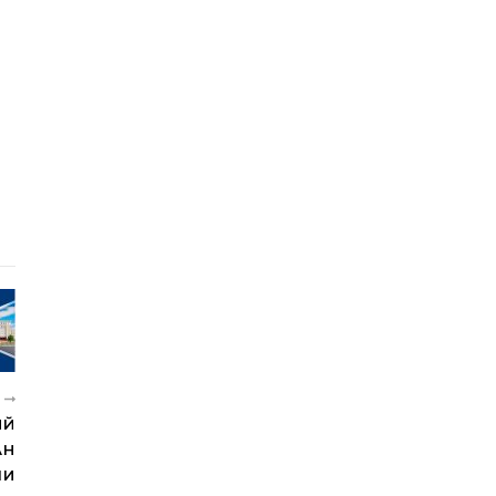
И
ИЙ
АН
ШИ