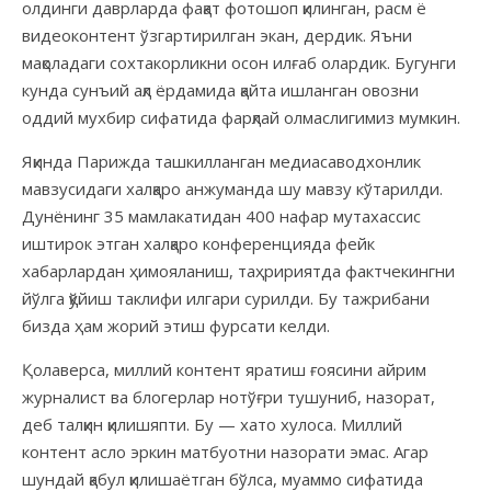
олдинги даврларда фақат фотошоп қилинган, расм ё
видеоконтент ўзгартирилган экан, дердик. Яъни
мақоладаги сохтакорликни осон илғаб олардик. Бугунги
кунда сунъий ақл ёрдамида қайта ишланган овозни
оддий мухбир сифатида фарқлай олмаслигимиз мумкин.
Яқинда Парижда ташкилланган медиасаводхонлик
мавзусидаги халқаро анжуманда шу мавзу кўтарилди.
Дунёнинг 35 мамлакатидан 400 нафар мутахассис
иштирок этган халқаро конференцияда фейк
хабарлардан ҳимояланиш, таҳририятда фактчекингни
йўлга қўйиш таклифи илгари сурилди. Бу тажрибани
бизда ҳам жорий этиш фурсати келди.
Қолаверса, миллий контент яратиш ғоясини айрим
журналист ва блогерлар нотўғри тушуниб, назорат,
деб талқин қилишяпти. Бу — хато хулоса. Миллий
контент асло эркин матбуотни назорати эмас. Агар
шундай қабул қилишаётган бўлса, муаммо сифатида