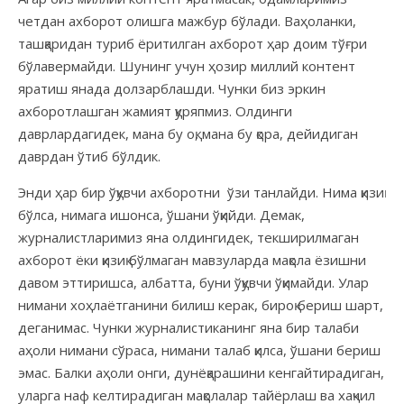
четдан ахборот олишга мажбур бўлади. Ваҳоланки,
ташқаридан туриб ёритилган ахборот ҳар доим тўғри
бўлавермайди. Шунинг учун ҳозир миллий контент
яратиш янада долзарблашди. Чунки биз эркин
ахборотлашган жамият қуряпмиз. Олдинги
даврлардагидек, мана бу оқ, мана бу қора, дейидиган
даврдан ўтиб бўлдик.
Энди ҳар бир ўқувчи ахборотни ўзи танлайди. Нима қизиқ
бўлса, нимага ишонса, ўшани ўқийди. Демак,
журналистларимиз яна олдингидек, текширилмаган
ахборот ёки қизиқ бўлмаган мавзуларда мақола ёзишни
давом эттиришса, албатта, буни ўқувчи ўқимайди. Улар
нимани хоҳлаётганини билиш керак, бироқ бериш шарт,
деганимас. Чунки журналистиканинг яна бир талаби
аҳоли нимани сўраса, нимани талаб қилса, ўшани бериш
эмас. Балки аҳоли онги, дунёқарашини кенгайтирадиган,
уларга наф келтирадиган мақолалар тайёрлаш ва хақчил