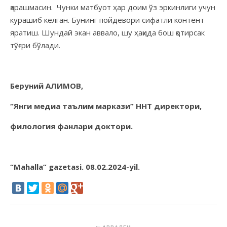
қарашмасин. Чунки матбуот ҳар доим ўз эркинлиги учун
курашиб келган. Бунинг пойдевори сифатли контент
яратиш. Шундай экан аввало, шу ҳақида бош қотирсак
тўғри бўлади.
Беруний АЛИМОВ,
“Янги медиа таълим маркази” ННТ директори,
филология фанлари доктори.
“
Mahalla
”
gazetasi
. 08.02.
2024-yil.