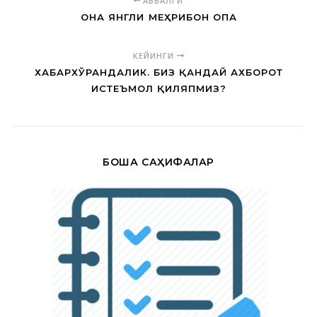
АВВАЛГИ
ОНА ЯНГЛИҒ МЕҲРИБОН ОПА
КЕЙИНГИ
ХАБАРХЎРАНДАЛИК. БИЗ ҚАНДАЙ АХБОРОТ
ИСТЕЪМОЛ ҚИЛЯПМИЗ?
БОШҚА САҲИФАЛАР