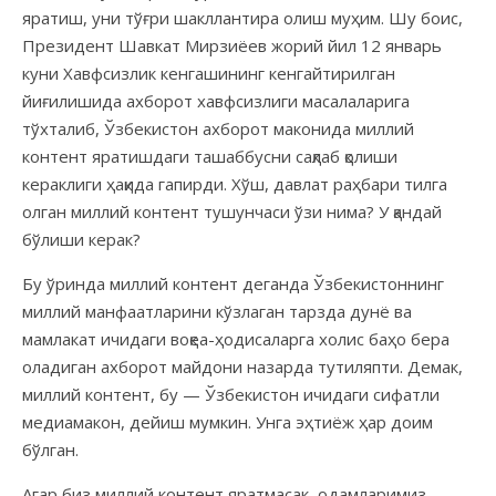
яратиш, уни тўғри шакллантира олиш муҳим. Шу боис,
Президент Шавкат Мирзиёев жорий йил 12 январь
куни Хавфсизлик кенгашининг кенгайтирилган
йиғилишида ахборот хавфсизлиги масалаларига
тўхталиб, Ўзбекистон ахборот маконида миллий
контент яратишдаги ташаббусни сақлаб қолиши
кераклиги ҳақида гапирди. Хўш, давлат раҳбари тилга
олган миллий контент тушунчаси ўзи нима? У қандай
бўлиши керак?
Бу ўринда миллий контент деганда Ўзбекистоннинг
миллий манфаатларини кўзлаган тарзда дунё ва
мамлакат ичидаги воқеа-ҳодисаларга холис баҳо бера
оладиган ахборот майдони назарда тутиляпти. Демак,
миллий контент, бу — Ўзбекистон ичидаги сифатли
медиамакон, дейиш мумкин. Унга эҳтиёж ҳар доим
бўлган.
Агар биз миллий контент яратмасак, одамларимиз