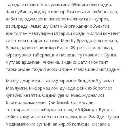
тарзда етказиш масъулиятини бўйнига олишидир.
Фақат ўйин-кулгу, кўнгилочар ёки негатив ахборотлар,
албатта, одамларни психологик жиҳатдан кўпроқ
қизиқтиради. Аммо шу билан бирга ҳақиқий объектив
ёритилган мавзуларни кўтариш орқали миллий контент
сифатини ошириш лозим. Мен бу ўринда фақат мақтов,
баландпарвоз чақириқлар билан йўғрилган мақолалар,
кўрсатувлар тайёрлашни назарда тутмаяпман. Бунга
мутлақо қаршиман. Аксинча, энди сифатли контент
таркибидан таҳлил асосий ўрин эгаллашини истардим.
Мавзу доирасида таклифларимни билдириб ўтаман.
Маълумки, информацион дунёда фейк ахборотлар
кўпайиб кетяпти. Оддий ўқувчи эмас, журналист,
блогерларимизнинг ўзи билиб-билмасдан,
текширилмаган ахборотни тарқатиб қўймоқда. Бундан
кейин хавф янада ортса ортадики, камаймайди. Чунки
медиамаконга сунъий ақл кириб келмоқда. Масалан,