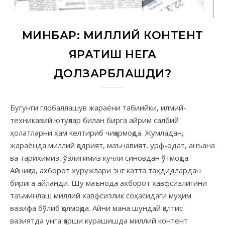
МИНБАР: МИЛЛИЙ КОНТЕНТ
ЯРАТИШ НЕГА
ДОЛЗАРБЛАШДИ?
Бугунги глобаллашув жараёни табиийки, илмий-
техникавий ютуқлар билан бирга айрим салбий
ҳолатларни ҳам келтириб чиқармоқда. Жумладан,
жараёнда миллий қадрият, маънавият, урф-одат, анъана
ва тарихимиз, ўзлигимиз кучли синовдан ўтмоқда.
Айниқса, ахборот хуружлари энг катта таҳдидлардан
бирига айланди. Шу маънода ахборот хавфсизлигини
таъминлаш миллий хавфсизлик соҳасидаги муҳим
вазифа бўлиб қолмоқда. Айни мана шундай қалтис
вазиятда унга қарши курашишда миллий контент