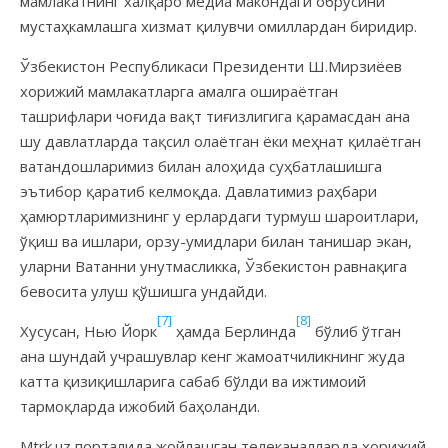
мамлакатнинг халқаро медиа макондаги обрўсини
мустаҳкамлашга хизмат қилувчи омиллардан биридир.
Ўзбекистон Республикаси Президенти Ш.Мирзиёев
хорижий мамлакатларга амалга ошираётган
ташрифлари чоғида вақт тиғизлигига қарамасдан ана
шу давлатларда тақсил олаётган ёки меҳнат қилаётган
ватандошларимиз билан алоҳида суҳбатлашишга
эътибор қаратиб келмоқда. Давлатимиз раҳбари
ҳамюртларимизнинг у ерлардаги турмуш шароитлари,
ўқиш ва ишлари, орзу-умидлари билан танишар экан,
уларни Ватанни унутмасликка, Ўзбекистон равнақига
бевосита улуш қўшишга ундайди.
[7]
[8]
Хусусан, Нью Йорк
ҳамда Берлинда
бўлиб ўтган
ана шундай учрашувлар кенг жамоатчиликнинг жуда
катта қизиқишларига сабаб бўлди ва ижтимоий
тармоқларда ижобий баҳоланди.
Mtrk.uz порталида жойлашган телеканалларда хорижий