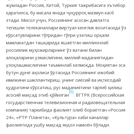
жумладан Россия, Хитой, Туркия тажрибасига эътибор
қаратилса, бу масала янада чуқурроқ мазмун касб
этади. Мисол учун, Россиянинг асосан давлатга
тегишли телеканаллари виртуал кенглик воситасида ўз
кўрсатувларини тўғридан-тўғри узатиш орқали
мамлакатдан ташқарида яшаётган миллионлаб
россиялик муҳожирларнинг ўз ватани билан
алоқаларини узмаслигини, миллий маданиятидан
узоқлашмаслигини таъминлаб келмоқда. Моҳиятан эса
бутун дунё аҳолиси ўртасида Россиянинг ижобий
имижини шакллантириш, унинг сиёсий ва иқтисодий
қудратини кўрсатиш, рус маданиятини тарғиб қилиш
[5]
асосий мақсад этиб қўйилган
. ВГТРК (Всероссийская
государственная телевизионная и радиовещательная
компания) таркибида фаолият олиб бораётган «Россия
24», «РТР Планета», «Культура» каби каналлар
фаолиятида ушбу мақсад яққол намоён бўлади.