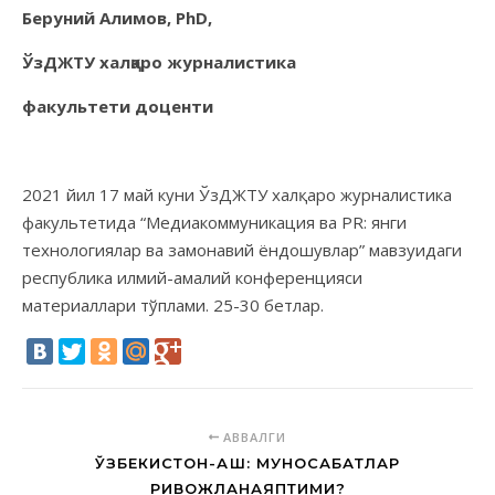
Беруний Алимов,
PhD
,
ЎзДЖТУ халқаро журналистика
факультети доценти
2021 йил 17 май куни ЎзДЖТУ халқаро журналистика
факультетида “Медиакоммуникация ва PR: янги
технологиялар ва замонавий ёндошувлар” мавзуидаги
республика илмий-амалий конференцияси
материаллари тўплами. 25-30 бетлар.
АВВАЛГИ
ЎЗБЕКИСТОН-АҚШ: МУНОСАБАТЛАР
РИВОЖЛАНАЯПТИМИ?