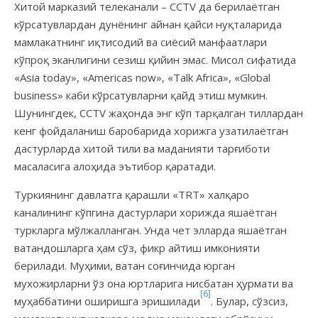
Хитой марказий телеканали – CCTV да берилаётган
кўрсатувлардан дунёнинг айнан қайси нуқталарида
мамлакатнинг иқтисодий ва сиёсий манфаатлари
кўпроқ эканлигини сезиш қийин эмас. Мисол сифатида
«Asia today», «Americas now», «Talk Africa», «Global
business» каби кўрсатувларни қайд этиш мумкин.
Шунингдек, CCTV жаҳонда энг кўп тарқалган тиллардан
кенг фойдаланиш баробарида хорижга узатилаётган
дастурларда хитой тили ва маданияти тарғиботи
масаласига алоҳида эътибор қаратади.
Туркиянинг давлатга қарашли «TRT» халқаро
каналининг кўпгина дастурлари хорижда яшаётган
туркларга мўлжалланган. Унда чет элларда яшаётган
ватандошларга ҳам сўз, фикр айтиш имконияти
берилади. Муҳими, ватан соғинчида юрган
мухожирларни ўз она юртларига нисбатан ҳурмати ва
[6]
муҳаббатини оширишга эришилади
. Булар, сўзсиз,