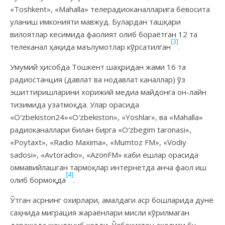
«Toshkent», «Mahalla» телерадиоканалларига бевосита
уланиш имконияти мавжуд. Булардан ташқари
вилоятлар кесимида фаолият олиб бораётган 12 та
[3]
телеканал ҳақида маълумотлар кўрсатилган
.
Умумий ҳисобда Тошкент шаҳридан жами 16 та
радиостанция (давлат ва нодавлат каналлар) ўз
эшиттиришларини хорижий медиа майдонга он-лайн
тизимида узатмоқда. Улар орасида
«O′zbekiston24»«O′zbekiston», «Yoshlar», ва «Mahalla»
радиоканаллари билан бирга «O′zbegim taronasi»,
«Poytaxt», «Radio Maxima», «Mumtoz FM», «Vodiy
sadosi», «Avtoradio», «AzonFM» каби ёшлар орасида
оммавийлашган тармоқлар интернетда анча фаол иш
[4]
олиб бормоқда
.
Ўтган асрнинг охирлари, амалдаги аср бошларида дунё
саҳнида миграция жараёнлари мисли кўрилмаган
даражада жонланиб кетди. Ўзбекистон аҳолиси бу