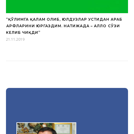
“ҚЎЛИМГА ҚАЛАМ ОЛИБ, ЮЛДУЗЛАР УСТИДАН АРАБ
ҲАРФЛАРИНИ ЮРГАЗДИМ. НАТИЖАДА – АЛЛОҲ СЎЗИ
КЕЛИБ ЧИҚДИ”
21.11.2019