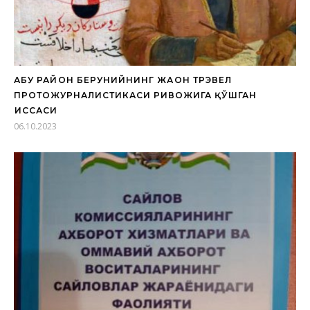
АБУ РАЙҲОН БЕРУНИЙНИНГ ЖАҲОН ТРЭВЕЛ
ПРОТОЖУРНАЛИСТИКАСИ РИВОЖИГА ҚЎШГАН
ҲИССАСИ
06.10.2023