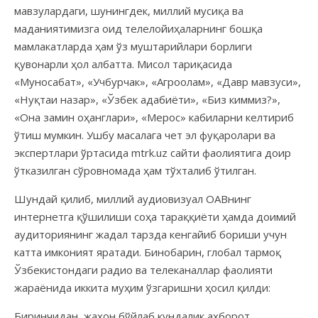
мавзулардаги, шунингдек, миллий мусиқа ва
маданиятимизга оид телелойиҳаларнинг бошқа
мамлакатларда ҳам ўз муштарийлари борлиги
қувонарли ҳол албатта. Мисол тариқасида
«Муносабат», «Учбурчак», «Агроолам», «Давр мавзуси»,
«Нуқтаи назар», «Ўзбек адабиёти», «Биз киммиз?»,
«Она замин оҳанглари», «Мерос» кабиларни келтириб
ўтиш мумкин. Ушбу масалага чет эл фуқаролари ва
экспертлари ўртасида mtrk.uz сайти фаолиятига доир
ўтказилган сўровномада ҳам тўхталиб ўтилган.
Шундай қилиб, миллий аудиовизуал ОАВнинг
интернетга қўшилиши соҳа тараққиёти ҳамда доимий
аудиториянинг жадал тарзда кенгайиб бориши учун
катта имконият яратади. Бинобарин, глобал тармоқ
Ўзбекистондаги радио ва телеканаллар фаолияти
жараёнида иккита муҳим ўзгаришни ҳосил қилди:
Биринчидан, жаҳон бўйлаб кундалик ахборот