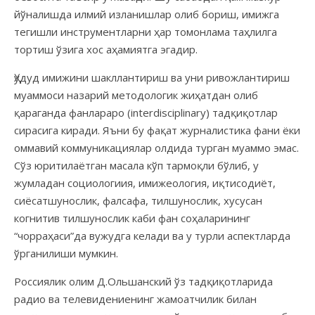
йўналишда илмий изланишлар олиб бориш, имижга
тегишли инструментларни ҳар томонлама таҳлилга
тортиш ўзига хос аҳамиятга эгадир.
Ҳудуд имижини шакллантириш ва уни ривожлантириш
муаммоси назарий методологик жиҳатдан олиб
қараганда фанлараро (interdisciplinary) тадқиқотлар
сирасига киради. Яъни бу фақат журналистика фани ёки
оммавий коммуникациялар олдида турган муаммо эмас.
Сўз юритилаётган масала кўп тармоқли бўлиб, у
жумладан социологиия, имижеология, иқтисодиёт,
сиёсатшунослик, фалсафа, тилшунослик, хусусан
когнитив тилшунослик каби фан соҳаларининг
“чорраҳаси”да вужудга келади ва у турли аспектларда
ўрганилиши мумкин.
Россиялик олим Д.Ольшанский ўз тадқиқотларида
радио ва телевидениенинг жамоатчилик билан