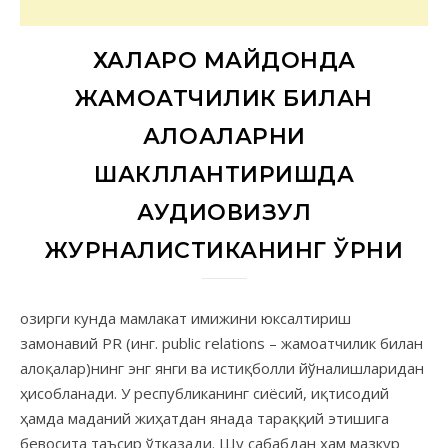
ХАЛҚАРО МАЙДОНДА
ЖАМОАТЧИЛИК БИЛАН
АЛОҚАЛАРНИ
ШАКЛЛАНТИРИШДА
АУДИОВИЗУЛ
ЖУРНАЛИСТИКАНИНГ ЎРНИ
замонавий PR (инг. public relations – жамоатчилик билан
алоқалар)нинг энг янги ва истиқболли йўналишларидан
ҳисобланади. У республиканинг сиёсий, иқтисодий
ҳамда маданий жиҳатдан янада тараққий этишига
бевосита таъсир ўтказади. Шу сабабдан ҳам мазкур