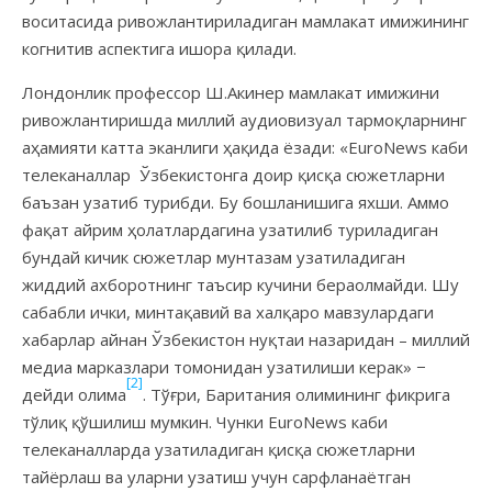
воситасида ривожлантириладиган мамлакат имижининг
когнитив аспектига ишора қилади.
Лондонлик профессор Ш.Акинер мамлакат имижини
ривожлантиришда миллий аудиовизуал тармоқларнинг
аҳамияти катта эканлиги ҳақида ёзади: «EuroNews каби
телеканаллар Ўзбекистонга доир қисқа сюжетларни
баъзан узатиб турибди. Бу бошланишига яхши. Аммо
фақат айрим ҳолатлардагина узатилиб туриладиган
бундай кичик сюжетлар мунтазам узатиладиган
жиддий ахборотнинг таъсир кучини бераолмайди. Шу
сабабли ички, минтақавий ва халқаро мавзулардаги
хабарлар айнан Ўзбекистон нуқтаи назаридан – миллий
медиа марказлари томонидан узатилиши керак» −
[2]
дейди олима
. Тўғри, Баритания олимининг фикрига
тўлиқ қўшилиш мумкин. Чунки EuroNews каби
телеканалларда узатиладиган қисқа сюжетларни
тайёрлаш ва уларни узатиш учун сарфланаётган