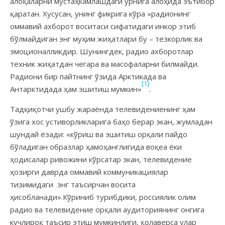
алоқаларни мустаҳкамлашдаги ўрнига алоҳида эътибор
қаратан. Хусусан, унинг фикрига кўра «радионинг
оммавий ахборот воситаси сифатидаги инкор этиб
бўлмайдиган энг муҳим жиҳатлари бу – тезкорлик ва
эмоционалликдир. Шунингдек, радио ахборотлар
техник жиҳатдан чегара ва масофаларни билмайди.
Радиони бир пайтнинг ўзида Арктикада ва
[1]
Антарктидада ҳам эшитиш мумкин»
.
Тадқиқотчи ушбу жараёнда телевидениенинг ҳам
ўзига хос устиворликларига баҳо берар экан, жумладан
шундай ёзади: «кўриш ва эшитиш орқали пайдо
бўладиган образлар ҳамоҳанглигида воқеа ёки
ҳодисалар ривожини кўрсатар экан, телевидение
ҳозирги даврда оммавий коммуникациялар
тизимидаги энг таъсирчан восита
ҳисобланади».Кўриниб турибдики, россиялик олим
радио ва телевидение орқали аудиториянинг онгига
кучлироқ таъсир этиш мумкинлиги, қолаверса улар