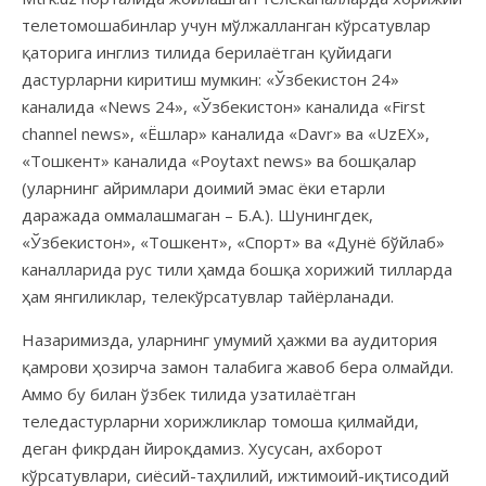
телетомошабинлар учун мўлжалланган кўрсатувлар
қаторига инглиз тилида берилаётган қуйидаги
дастурларни киритиш мумкин: «Ўзбекистон 24»
каналида «News 24», «Ўзбекистон» каналида «First
channel news», «Ёшлар» каналида «Davr» ва «UzEX»,
«Тошкент» каналида «Poytaxt news» ва бошқалар
(уларнинг айримлари доимий эмас ёки етарли
даражада оммалашмаган – Б.А.). Шунингдек,
«Ўзбекистон», «Тошкент», «Спорт» ва «Дунё бўйлаб»
каналларида рус тили ҳамда бошқа хорижий тилларда
ҳам янгиликлар, телекўрсатувлар тайёрланади.
Назаримизда, уларнинг умумий ҳажми ва аудитория
қамрови ҳозирча замон талабига жавоб бера олмайди.
Аммо бу билан ўзбек тилида узатилаётган
теледастурларни хорижликлар томоша қилмайди,
деган фикрдан йироқдамиз. Хусусан, ахборот
кўрсатувлари, сиёсий-таҳлилий, ижтимоий-иқтисодий