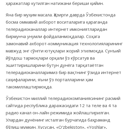
ҳаражатлар кутилган натижани бериши қийин.
Яна бир муҳим масала. Ҳозирги даврда Ўзбекистонда
босма оммавий ахборот воситаларига қараганда
телерадиоканаллар интернет имкониятларидан
бирмунча унумли фойдаланмоқдалар. Соҳага
замонавий ахборот-коммуникация технологияларининг
мавжуд энг сўнгги ютуқлари жорий этилмоқда. Сунъий
йўлдош тармоқлари орқали ўз кўрсатув ва
эшиттиришларини бутун дунёга тарқатаётган
телерадиоканалларимиз бир вақтнинг ўзида интернет
саҳифаларини, яъни ўз порталларини ҳам
такомиллаштирмоқда.
Ўзбекистон миллий телерадиокомпаниясининг расмий
сайтида республика даражасидаги 12 та теле ва 4 та
радио канал он-лайн режимида жойлаштирилган.
Улардан дунёнинг исталган бурчагида баҳраманд
бўлиш мумкин. Хусусан, «O′zbekiston», «Yoshlar»,