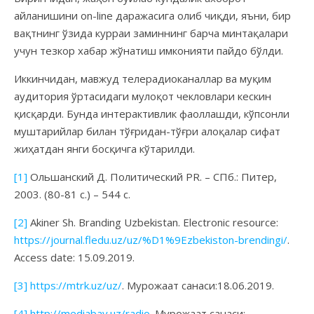
айланишини on-line даражасига олиб чиқди, яъни, бир
вақтнинг ўзида курраи заминнинг барча минтақалари
учун тезкор хабар жўнатиш имконияти пайдо бўлди.
Иккинчидан, мавжуд телерадиоканаллар ва муқим
аудитория ўртасидаги мулоқот чекловлари кескин
қисқарди. Бунда интерактивлик фаоллашди, кўпсонли
муштарийлар билан тўғридан-тўғри алоқалар сифат
жиҳатдан янги босқичга кўтарилди.
[1]
Ольшанский Д. Политический PR. – СПб.: Питер,
2003. (80-81 с.) – 544 с.
[2]
Akiner Sh. Branding Uzbekistan. Electronic resource:
https://journal.fledu.uz/uz/%D1%9Ezbekiston-brendingi/
.
Access date: 15.09.2019.
[3]
https://mtrk.uz/uz/
. Мурожаат санаси:18.06.2019.
[4]
http://mediabay.uz/radio
. Мурожаат санаси: