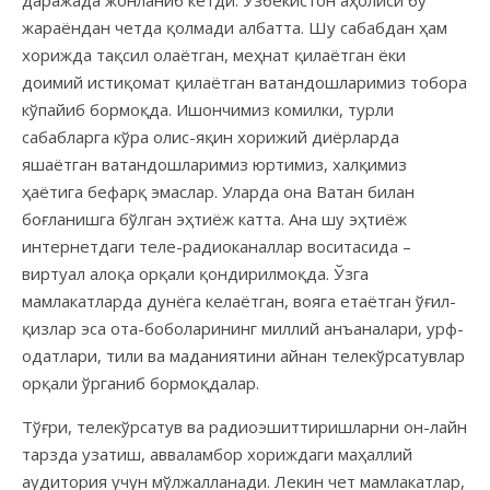
жараёндан четда қолмади албатта. Шу сабабдан ҳам
хорижда тақсил олаётган, меҳнат қилаётган ёки
доимий истиқомат қилаётган ватандошларимиз тобора
кўпайиб бормоқда. Ишончимиз комилки, турли
сабабларга кўра олис-яқин хорижий диёрларда
яшаётган ватандошларимиз юртимиз, халқимиз
ҳаётига бефарқ эмаслар. Уларда она Ватан билан
боғланишга бўлган эҳтиёж катта. Ана шу эҳтиёж
интернетдаги теле-радиоканаллар воситасида –
виртуал алоқа орқали қондирилмоқда. Ўзга
мамлакатларда дунёга келаётган, вояга етаётган ўғил-
қизлар эса ота-боболарининг миллий анъаналари, урф-
одатлари, тили ва маданиятини айнан телекўрсатувлар
орқали ўрганиб бормоқдалар.
Тўғри, телекўрсатув ва радиоэшиттиришларни он-лайн
тарзда узатиш, авваламбор хориждаги маҳаллий
аудитория учун мўлжалланади. Лекин чет мамлакатлар,