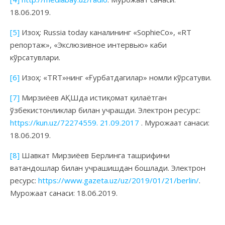
18.06.2019.
[5]
Изоҳ: Russia today каналининг «SophieCo», «RT
репортаж», «Экслюзивное интервью» каби
кўрсатувлари.
[6]
Изоҳ: «TRT»нинг «Ғурбатдагилар» номли кўрсатуви.
[7]
Мирзиёев АҚШда истиқомат қилаётган
ўзбекистонликлар билан учрашди. Электрон ресурс:
https://kun.uz/72274559. 21.09.2017
. Мурожаат санаси:
18.06.2019.
[8]
Шавкат Мирзиёев Берлинга ташрифини
ватандошлар билан учрашишдан бошлади. Электрон
ресурс:
https://www.gazeta.uz/uz/2019/01/21/berlin/
.
Мурожаат санаси: 18.06.2019.