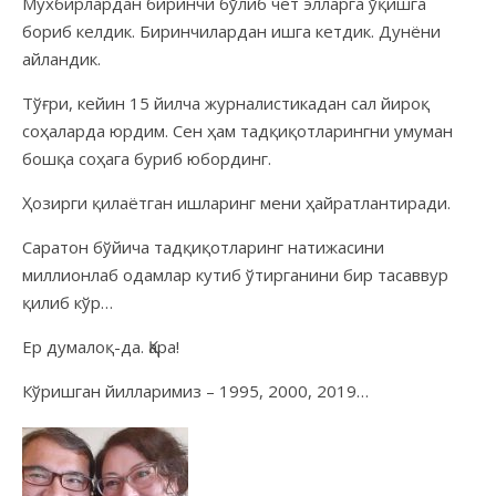
Мухбирлардан биринчи бўлиб чет элларга ўқишга
бориб келдик. Биринчилардан ишга кетдик. Дунёни
айландик.
Тўғри, кейин 15 йилча журналистикадан сал йироқ
соҳаларда юрдим. Сен ҳам тадқиқотларингни умуман
бошқа соҳага буриб юбординг.
Ҳозирги қилаётган ишларинг мени ҳайратлантиради.
Саратон бўйича тадқиқотларинг натижасини
миллионлаб одамлар кутиб ўтирганини бир тасаввур
қилиб кўр…
Ер думалоқ-да. Қара!
Кўришган йилларимиз – 1995, 2000, 2019…