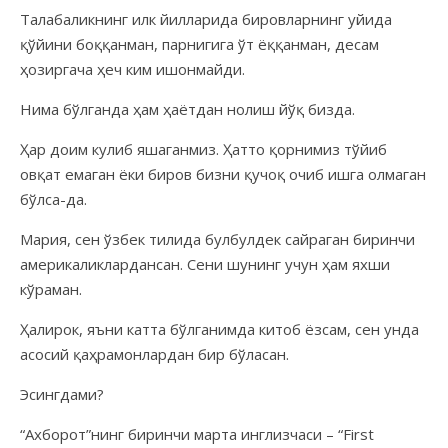
Талабаликнинг илк йилларида бировларнинг уйида
қўйини боққанман, парнигига ўт ёққанман, десам
ҳозиргача ҳеч ким ишонмайди.
Нима бўлганда ҳам ҳаётдан нолиш йўқ бизда.
Ҳар доим кулиб яшаганмиз. Ҳатто қорнимиз тўйиб
овқат емаган ёки биров бизни қучоқ очиб ишга олмаган
бўлса-да.
Мария, сен ўзбек тилида булбулдек сайраган биринчи
америкаликлардансан. Сени шунинг учун ҳам яхши
кўраман.
Ҳалирок, яъни катта бўлганимда китоб ёзсам, сен унда
асосий қаҳрамонлардан бир бўласан.
Эсингдами?
“Ахборот”нинг биринчи марта инглизчаси – “First