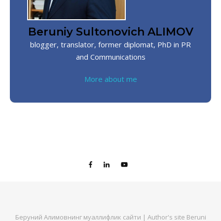
Beruniy Sultonovich ALIMOV
blogger, translator, former diplomat, PhD in PR
and Communications
More about me
Беруний Алимовнинг муаллифлик сайти | Author's site Beruni