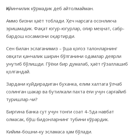
Қийинчилик кўрмадик деб айтолмайман.
Аммо бизни ҳаёт тоблади. Ҳеч нарсага осонликча
эришмадик. Фақат югур-югурлар, оғир меҳнат, сабр-
бардош косамизни оқартирди.
Сен билан эслаганимиз – ўша қоғоз талонларнинг
овқати қанчалик ширин бўлганини одамлар деярли
унутиб бўлишди. Гўёки бир думалаб, ҳаёт гўзаллашиб
қолгандай.
Зардани куйдирадиган буханка, елим халтага ўлчаб
солинган шакар ва бутилкали пахта ёғи учун сарғайиб
туришлар-чи?
Биргина банка сут учун тонги соат 4-5да навбат
олмасак, бўш бидонларнинг тубини кўрардик.
Кийим-бошни-ку эсламаса ҳам бўлади.