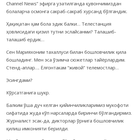
Channel News” эфирга узатилганда қувончимиздан
болаларча осмонга сакраб-сакраб хурсанд бўлгандик.
Ҳақиқатан ҳам бола эдик балки… Телестанция
ҳовлисидаги қизил тутни эслайсанми? Талашиб-
талашиб ердик…
Сен Марияхоним тахаллуси билан бошловчилик қила
бошладинг. Мен эса ўзимча сюжетлар тайёрлардим.
Стенд-аплар…. Ёлғонтакам “живой” телемостлар…
Эсингдами?
Кўрсатганига шукр.
Балким ўша дуч келган қийинчиликларимиз мукофоти
сифатида жуда кўп нарсаларда биринчи бўлгандирмиз.
Журналист эсак-да, дикторлар ўрнига бошловчилик
қилиш имконияти берилди.