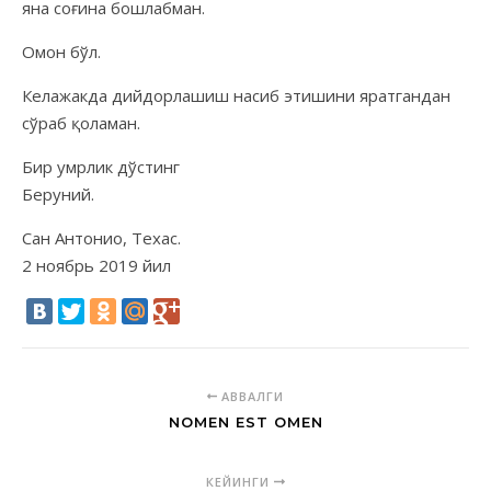
яна соғина бошлабман.
Омон бўл.
Келажакда дийдорлашиш насиб этишини яратгандан
сўраб қоламан.
Бир умрлик дўстинг
Беруний.
Сан Антонио, Техас.
2 ноябрь 2019 йил
АВВАЛГИ
NOMEN EST OMEN
КЕЙИНГИ