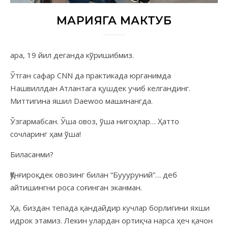
МАРИЯГА МАКТУБ
Қара, 19 йил деганда кўришибмиз.
Ўтган сафар CNN да практикада юрганимда
Нашвиллдан Атлантага қушдек учиб келгандинг.
Миттигина яшил Daewoo машинангда.
Ўзгармабсан. Ўша овоз, ўша нигоҳлар… Ҳатто
сочларинг ҳам ўша!
Биласанми?
Қўнғироқдек овозинг билан “Буууруний”… деб
айтишингни роса соғинган эканман.
Ҳа, биздан тепада қандайдир кучлар борлигини яхши
идрок этамиз. Лекин улардан ортиқча нарса ҳеч қачон