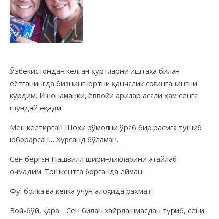
Ўзбекистондан келган қуртларни иштаҳа билан
еётганингда бизнинг юртни қанчалик соғинганингни
кўрдим. Ишонаманки, ёввойи арилар асали ҳам сенга
шундай ёқади.
Мен келтирган Шоҳи рўмолни ўраб бир расмга тушиб
юборарсан… Хурсанд бўламан.
Сен берган Нашвилл ширинликларини атайлаб
очмадим. Тошкентга борганда ейман.
Футболка ва кепка учун алоҳида раҳмат.
Вой-бўй, қара… Сен билан хайрлашмасдан туриб, сени