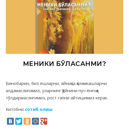
МЕНИКИ БЎЛАСАНМИ?
Бинобарин, биз ёшларни, айниқса қаламкашларни
алдамаслигимиз, уларнинг қўйнини пуч ёнғоққа
тўлдирмаслигимиз, рост гапни айтишимиз керак.
Китобни
сотиб олиш