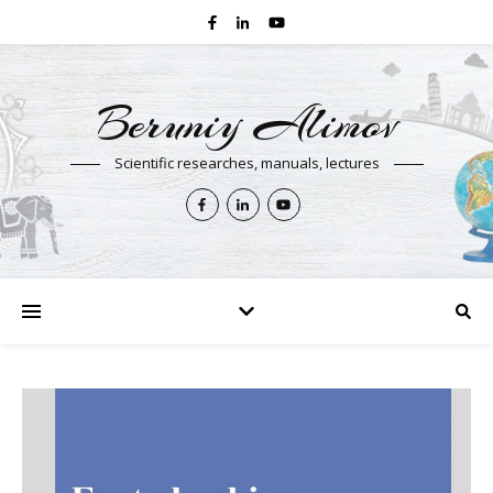
Beruniy Alimov
Scientific researches, manuals, lectures