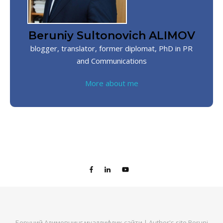
Beruniy Sultonovich ALIMOV
blogger, translator, former diplomat, PhD in PR
and Communications
More about me
Беруний Алимовнинг муаллифлик сайти | Author's site Beruni