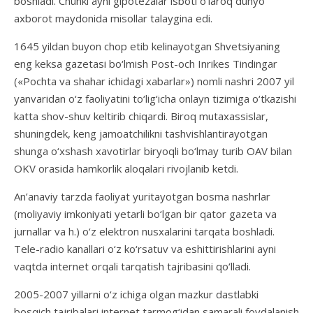
boshladi. Chunki ayni gipotezalar isboti o‘laroq dunyo
axborot maydonida misollar talaygina edi.
1645 yildan buyon chop etib kelinayotgan Shvetsiyaning
eng keksa gazetasi bo‘lmish Post-och Inrikes Tindingar
(«Pochta va shahar ichidagi xabarlar») nomli nashri 2007 yil
yanvaridan o‘z faoliyatini to‘lig‘icha onlayn tizimiga o‘tkazishi
katta shov-shuv keltirib chiqardi. Biroq mutaxassislar,
shuningdek, keng jamoatchilikni tashvishlantirayotgan
shunga o‘xshash xavotirlar biryoqli bo‘lmay turib OAV bilan
OKV orasida hamkorlik aloqalari rivojlanib ketdi.
An’anaviy tarzda faoliyat yuritayotgan bosma nashrlar
(moliyaviy imkoniyati yetarli bo‘lgan bir qator gazeta va
jurnallar va h.) o‘z elektron nusxalarini tarqata boshladi.
Tele-radio kanallari o‘z ko‘rsatuv va eshittirishlarini ayni
vaqtda internet orqali tarqatish tajribasini qo‘lladi.
2005-2007 yillarni o‘z ichiga olgan mazkur dastlabki
bosqich tajribalari internet tarmog‘idan samarali foydalanish