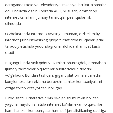
qaraganda radio va televideniye imkoniyatlari katta sanalar
edi. Endilikda esa bu borada AKT, xususan, ommabop
internet kanallari, ijtimoiy tarmoqlar peshqadamlik
qilmoqda.
O‘zbekistonda internet OAVning, umuman, o‘zbek milliy
internet jurnalistikasining qisqa fursatlarda bu qadar jadal
taraqqiy etishida yuqoridagi omil alohida ahamiyat kasb
etadi.
Bugungi kunda yirik qidiruv tizimlari, shuningdek, ommabop
ijtimoiy tarmoqlar o‘quvchilar auditoriyasi e’tiborini
«o‘g‘irladi». Bundan tashqari, gigant platformalar, media
konglomeratlar reklama beruvchi hamkor kompaniyalarni
o‘ziga tortib ketayotgani bor gap.
Biroq sifatli jurnalistika erkin rivojanishi mumkin bo‘lgan
yagona maydon sifatida internet ko‘rilar ekan, o‘quvchilar
ham, hamkor kompaniyalar ham sof jurnalistikaning qadriga