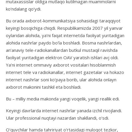
mutaxassislar oldiga mutlaqo kutilmagan muammolarni
ko‘ndalang qo‘ydi.
Bu orada axborot-kommunikatsiya sohasidagi taraqqiyot
keyingi bosqichiga chiqdi. Respublikamizda 2007 yil yanvar
oylaridan alohida, ya’ni faqat internetda faoliyat yuritadigan
alohida nashrlar paydo bo‘la boshladi. Bosma nashrlardan,
an’anaviy tele-radiokanallardan butkul mustaqil ravishda
faoliyat yuritadigan elektron OAV yaratish ishlari avj oldi.
Ya’ni internet ommaviy axborot vositalari hisoblanmish
internet tele va radiokanallar, internet gazetalar va hokazo
internet nashrlar soni ko‘paya borib, ular alohida onlayn
axborot makonini tashkil eta boshladi.
Bu – milliy media makonda yangi voqelik, yangi reallik edi.
Keyingi davrlarda internet nashrlar yanada izchil rivojlandi.
Ular professional nuqtayi nazardan shakllandi, o‘sdi.
O‘quvchilar hamda tahririyat o‘rtasidagi muloqot tezkor,