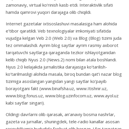
zamonaviy, virtual ko‘rinish kasb etdi. Interaktivlik sifati
hamda qamrovi yuqori darajaga olib chiqildi.
Internet gazetalar ixtisoslashuvi masalasiga ham alohida
e’tibor qaratildi. Veb texnologiyalar imkoniyati sifatida
vujudga kelgan Veb 2.0 (Web 2.0) va Blog (Blog) tizimi juda
tez ommalashdi. Ayrim blog saytlar ayrim rasmiy axborot
tarqatuvchi saytlarga qaraganda tezkor ishlayotganidan
kelib chiqib Nyus 2.0 (News.2) nomi bilan atala boshlandi.
Nyus 2.0 kelajakda jurnalistika darajasiga ko‘tarilish-
ko‘tarilmasligi alohida masala, biroq bundan qat’i nazar blog
tizimiga asoslangan yangidan yangi saytlar ko‘payib
borayotgani fakt (www.binafsha.uz, www.Itishnir.uz,
www.blog.fonus.uz, www.blog.uzinfocom.uz, www.ayol.uz
kabi saytlar singari).
Oldingi davrlarni olib qarasak, an’anaviy bosma nashrlar,
gazeta va jurnallar, shuningdek, tele-radio kanallar asosan
respublikamiz hududida faoliyat olib borgan. Ular tarqatgan