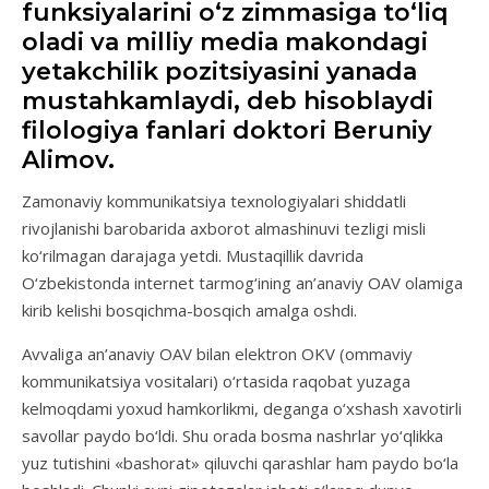
funksiyalarini o‘z zimmasiga to‘liq
oladi va milliy media makondagi
yetakchilik pozitsiyasini yanada
mustahkamlaydi, deb hisoblaydi
filologiya fanlari doktori Beruniy
Alimov.
Zamonaviy kommunikatsiya texnologiyalari shiddatli
rivojlanishi barobarida axborot almashinuvi tezligi misli
ko‘rilmagan darajaga yetdi. Mustaqillik davrida
O‘zbekistonda internet tarmog‘ining an’anaviy OAV olamiga
kirib kelishi bosqichma-bosqich amalga oshdi.
Avvaliga an’anaviy OAV bilan elektron OKV (ommaviy
kommunikatsiya vositalari) o‘rtasida raqobat yuzaga
kelmoqdami yoxud hamkorlikmi, deganga o‘xshash xavotirli
savollar paydo bo‘ldi. Shu orada bosma nashrlar yo‘qlikka
yuz tutishini «bashorat» qiluvchi qarashlar ham paydo bo‘la