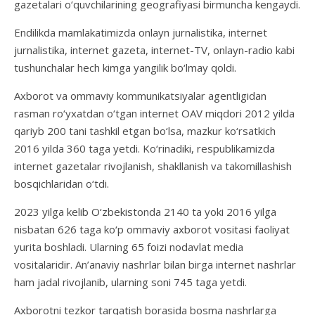
gazetalari o‘quvchilarining geografiyasi birmuncha kengaydi.
Endilikda mamlakatimizda onlayn jurnalistika, internet
jurnalistika, internet gazeta, internet-TV, onlayn-radio kabi
tushunchalar hech kimga yangilik bo‘lmay qoldi.
Axborot va ommaviy kommunikatsiyalar agentligidan
rasman ro‘yxatdan o‘tgan internet OAV miqdori 2012 yilda
qariyb 200 tani tashkil etgan bo‘lsa, mazkur ko‘rsatkich
2016 yilda 360 taga yetdi. Ko‘rinadiki, respublikamizda
internet gazetalar rivojlanish, shakllanish va takomillashish
bosqichlaridan o‘tdi.
2023 yilga kelib O‘zbekistonda 2140 ta yoki 2016 yilga
nisbatan 626 taga ko‘p ommaviy axborot vositasi faoliyat
yurita boshladi. Ularning 65 foizi nodavlat media
vositalaridir. An’anaviy nashrlar bilan birga internet nashrlar
ham jadal rivojlanib, ularning soni 745 taga yetdi.
Axborotni tezkor tarqatish borasida bosma nashrlarga