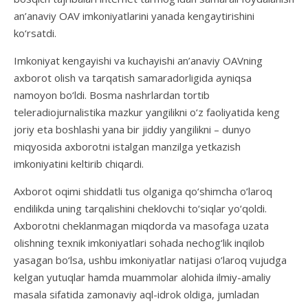
an’anaviy OAV imkoniyatlarini yanada kengaytirishini
ko‘rsatdi.
Imkoniyat kengayishi va kuchayishi an’anaviy OAVning
axborot olish va tarqatish samaradorligida ayniqsa
namoyon bo‘ldi. Bosma nashrlardan tortib
teleradiojurnalistika mazkur yangilikni o‘z faoliyatida keng
joriy eta boshlashi yana bir jiddiy yangilikni – dunyo
miqyosida axborotni istalgan manzilga yetkazish
imkoniyatini keltirib chiqardi.
Axborot oqimi shiddatli tus olganiga qo‘shimcha o‘laroq
endilikda uning tarqalishini cheklovchi to‘siqlar yo‘qoldi.
Axborotni cheklanmagan miqdorda va masofaga uzata
olishning texnik imkoniyatlari sohada nechog‘lik inqilob
yasagan bo‘lsa, ushbu imkoniyatlar natijasi o‘laroq vujudga
kelgan yutuqlar hamda muammolar alohida ilmiy-amaliy
masala sifatida zamonaviy aql-idrok oldiga, jumladan