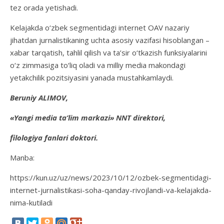
tez orada yetishadi.
Kelajakda o‘zbek segmentidagi internet OAV nazariy
jihatdan jurnalistikaning uchta asosiy vazifasi hisoblangan –
xabar tarqatish, tahlil qilish va ta’sir o‘tkazish funksiyalarini
o‘z zimmasiga to‘liq oladi va milliy media makondagi
yetakchilik pozitsiyasini yanada mustahkamlaydi.
Beruniy ALIMOV,
«Yangi media ta’lim markazi» NNT direktori,
filologiya fanlari doktori.
Manba:
https://kun.uz/uz/news/2023/10/12/ozbek-segmentidagi-
internet-jurnalistikasi-soha-qanday-rivojlandi-va-kelajakda-
nima-kutiladi