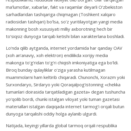
ma’lumotlar, xabarlar, fakt va raqamlar deyarli O‘zbekiston
sarhadlaridan tashqariga chiqmagan (Toshkent xalqaro
radiosidan tashqari) bo‘lsa, so‘z yuritilayotgan yangi media
makonning bosh xususiyati milliy axborotning hech bir
to‘siqsiz dunyoga tarqab ketishi bilan xarakterlana boshladi.
Lo‘nda qilib aytganda, internet yordamida har qanday OAV
(xoh an’anaviy, xoh elektron) endilikda xorijiy media
makonga to‘g‘ridan to‘g‘ri chiqish imkoniyatiga ega bo‘ldi.
Biroq bunday qulayliklar o‘ziga yarasha kutilmagan
muammolarni ham keltirib chiqaradi. Chunonchi, Xorazm yoki
Surxondaryo, Sirdaryo yoki Qoraqalpog‘istonning «chekka
tumanlari doirasida tarqatiladigan gazeta» degan tushuncha
yo‘qolib bordi, chunki istalgan viloyat yoki tuman gazetasi
materiallari istalgan daqiqada internet tarmog‘i orqali butun
dunyoga tarqalishi oddiy holga aylanib ulgurdi.
Natijada, keyingi yillarda global tarmoq orqali respublika