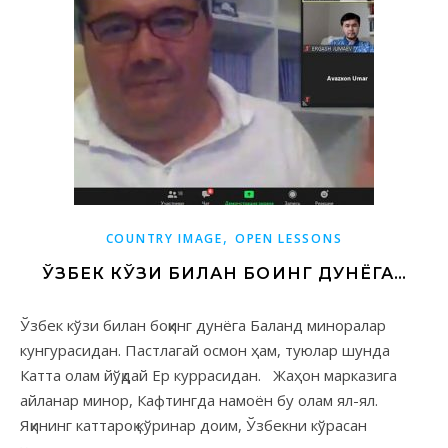
,
COUNTRY IMAGE
OPEN LESSONS
ЎЗБЕК КЎЗИ БИЛАН БОҚИНГ ДУНЁГА…
Ўзбек кўзи билан боқинг дунёга Баланд миноралар
кунгурасидан. Пастлагай осмон ҳам, туюлар шунда
Катта олам йўқдай Ер куррасидан. Жаҳон марказига
айланар минор, Кафтингда намоён бу олам ял-ял.
Яқининг каттароқ кўринар доим, Ўзбекни кўрасан