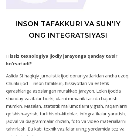
INSON TAFAKKURI VA SUN’IY
ONG INTEGRATSIYASI
Hissiz texnologiya ijodiy jarayonga qanday ta’sir
ko‘rsatadi?
Aslida SI haqiqiy jurnalistik ijod qonuniyatlaridan ancha uzoq.
Chunki ijod – inson tafakkuri, hissiyotlari va estetik
qarashlariga asoslangan murakkab jarayon. Lekin ijodda
shunday vazifalar borki, ularni mexanik tarzda bajarish
mumkin. Masalan, statistik ma’lumotlarni yig‘ish, raqamlarni
qo‘shish-ayrish, turli hisob-kitoblar, infografikalar yaratish,
jadval va diagrammalar chizish, foto va video materiallarni
tahrirlash. Bu kabi texnik vazifalar uning yordamida tez va