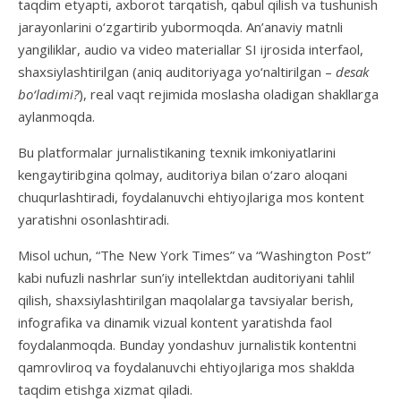
taqdim etyapti, axborot tarqatish, qabul qilish va tushunish
jarayonlarini o‘zgartirib yubormoqda. An’anaviy matnli
yangiliklar, audio va video materiallar SI ijrosida interfaol,
shaxsiylashtirilgan (aniq auditoriyaga yo‘naltirilgan –
desak
bo‘ladimi?
), real vaqt rejimida moslasha oladigan shakllarga
aylanmoqda.
Bu platformalar jurnalistikaning texnik imkoniyatlarini
kengaytiribgina qolmay, auditoriya bilan o‘zaro aloqani
chuqurlashtiradi, foydalanuvchi ehtiyojlariga mos kontent
yaratishni osonlashtiradi.
Misol uchun, “The New York Times” va “Washington Post”
kabi nufuzli nashrlar sun’iy intellektdan auditoriyani tahlil
qilish, shaxsiylashtirilgan maqolalarga tavsiyalar berish,
infografika va dinamik vizual kontent yaratishda faol
foydalanmoqda. Bunday yondashuv jurnalistik kontentni
qamrovliroq va foydalanuvchi ehtiyojlariga mos shaklda
taqdim etishga xizmat qiladi.