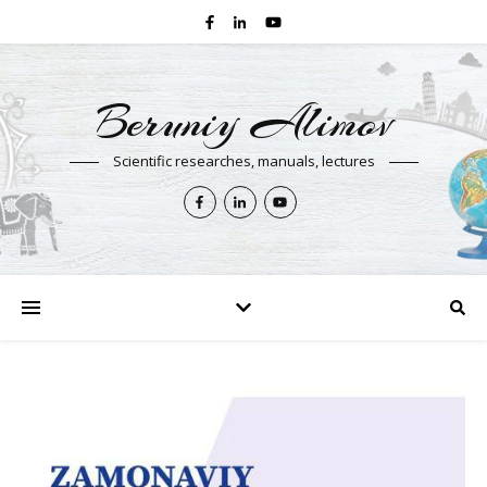
Beruniy Alimov
Scientific researches, manuals, lectures