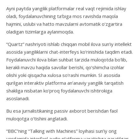
Ayni paytda yangilik platformalar real vaqt rejimida ishlay
oladi, foydalanuvchining ta’biga mos ravishda maqola
hajmini, uslubi va hatto mavzularni avtomatik o‘zgartira
oladigan tizimlarga aylanmoqda.
“Quartz” nashriyoti ishlab chiqqan mobil ilova sun’iy intellekt
asosida yangiliklarni chat-interfeys ko‘rinishida taqdim etadi.
Foydalanuvchi ilova bilan suhbat tarzida muloqotda bo‘lib,
kerakli mavzu haqida savollar berishi, qo‘shimcha izohlar
olishi yoki qisqacha xulosa so‘rashi mumkin. SI asosida
qurilgan interaktiv platforma an’anaviy yangilik tarqatish
shakliga nisbatan ko‘proq foydalanuvchi ishtirokiga
asoslanadi.
Bu esa jurnalistikaning passiv axborot berishdan faol
muloqotga o‘tishini anglatadi.
“BBC”ning “Talking with Machines” loyihasi sun’iy ong
yordamida interfaol audio platforma yaratishga qaratilgan.