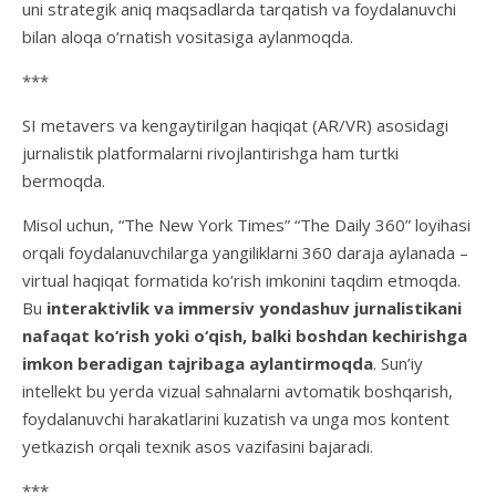
uni strategik aniq maqsadlarda tarqatish va foydalanuvchi
bilan aloqa o‘rnatish vositasiga aylanmoqda.
***
SI metavers va kengaytirilgan haqiqat (AR/VR) asosidagi
jurnalistik platformalarni rivojlantirishga ham turtki
bermoqda.
Misol uchun, “The New York Times” “The Daily 360” loyihasi
orqali foydalanuvchilarga yangiliklarni 360 daraja aylanada –
virtual haqiqat formatida ko‘rish imkonini taqdim etmoqda.
Bu
interaktivlik va immersiv yondashuv jurnalistikani
nafaqat ko‘rish yoki o‘qish, balki boshdan kechirishga
imkon beradigan tajribaga aylantirmoqda
. Sun’iy
intellekt bu yerda vizual sahnalarni avtomatik boshqarish,
foydalanuvchi harakatlarini kuzatish va unga mos kontent
yetkazish orqali texnik asos vazifasini bajaradi.
***