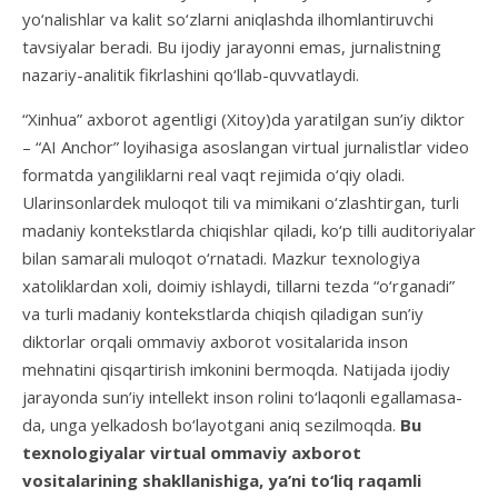
yo‘nalishlar va kalit so‘zlarni aniqlashda ilhomlantiruvchi
tavsiyalar beradi. Bu ijodiy jarayonni emas, jurnalistning
nazariy-analitik fikrlashini qo‘llab-quvvatlaydi.
“Xinhua” axborot agentligi (Xitoy)da yaratilgan sun’iy diktor
– “AI Anchor” loyihasiga asoslangan virtual jurnalistlar video
formatda yangiliklarni real vaqt rejimida o‘qiy oladi.
Ularinsonlardek muloqot tili va mimikani o‘zlashtirgan, turli
madaniy kontekstlarda chiqishlar qiladi, ko‘p tilli auditoriyalar
bilan samarali muloqot o‘rnatadi. Mazkur texnologiya
xatoliklardan xoli, doimiy ishlaydi, tillarni tezda “o‘rganadi”
va turli madaniy kontekstlarda chiqish qiladigan sun’iy
diktorlar orqali ommaviy axborot vositalarida inson
mehnatini qisqartirish imkonini bermoqda. Natijada ijodiy
jarayonda sun’iy intellekt inson rolini to‘laqonli egallamasa-
da, unga yelkadosh bo‘layotgani aniq sezilmoqda.
Bu
texnologiyalar virtual ommaviy axborot
vositalarining shakllanishiga, ya’ni to‘liq raqamli