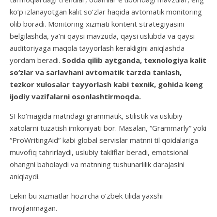
ko‘p izlanayotgan kalit so‘zlar haqida avtomatik monitoring
olib boradi. Monitoring xizmati kontent strategiyasini
belgilashda, ya’ni qaysi mavzuda, qaysi uslubda va qaysi
auditoriyaga maqola tayyorlash kerakligini aniqlashda
yordam beradi.
Sodda qilib aytganda, texnologiya kalit
so‘zlar va sarlavhani avtomatik tarzda tanlash,
tezkor xulosalar tayyorlash kabi texnik, gohida keng
ijodiy vazifalarni osonlashtirmoqda.
SI ko‘magida matndagi grammatik, stilistik va uslubiy
xatolarni tuzatish imkoniyati bor. Masalan, “Grammarly” yoki
“ProWritingAid” kabi global servislar matnni til qoidalariga
muvofiq tahrirlaydi, uslubiy takliflar beradi, emotsional
ohangni baholaydi va matnning tushunarlilik darajasini
aniqlaydi.
Lekin bu xizmatlar hozircha o‘zbek tilida yaxshi
rivojlanmagan.