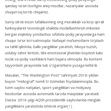
qanday ta’siri borligini aniq misollar, nazariyalar asosida
chuqurroq ko‘rib chiqamiz.
Sun’iy idrok inson tafakkurining eng murakkab va ko‘p qirrali
funksiyalarini texnologik shaklda modellashtirish imkonini
bergan inqilobiy yondashuv sifatida ijodiy jarayonlarga ham
chuqur ta’sir ko‘rsatmoqda. Nafaqat ma’lumotlarni to‘plash
va tahlil qilishda, balki yangiliklar yaratish, hikoya tuzish,
uslubiy tahrir kiritish, tilni emotsional jihatdan boyitish kabi
nozik va ijodiy vazifalarni ham bajara olmoqda. Bu kontent
tayyorlash jarayonida tub o‘zgarishlarni yuzaga keltirdi.
Masalan, “The Washington Post” tahririyati 2016-yildan
buyon “Heliograf” nomli SI tizimidan foydalanmoqda. Bu
tizim saylov natijalari, sport yangiliklari va moliyaviy
hisobotlar asosida avtomatik tarzda maqolalar yaratadi.
Dastur 2016-yilgi AQSh prezidentlik saylovlarida minglab
yangiliklarni yaratishda ishtirok etgan
[1]
.