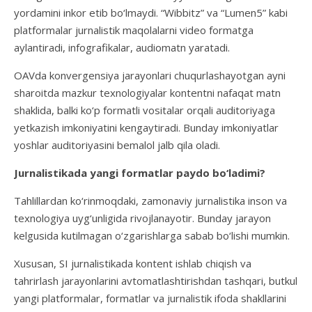
yordamini inkor etib bo‘lmaydi. “Wibbitz” va “Lumen5” kabi
platformalar jurnalistik maqolalarni video formatga
aylantiradi, infografikalar, audiomatn yaratadi.
OAVda konvergensiya jarayonlari chuqurlashayotgan ayni
sharoitda mazkur texnologiyalar kontentni nafaqat matn
shaklida, balki ko‘p formatli vositalar orqali auditoriyaga
yetkazish imkoniyatini kengaytiradi. Bunday imkoniyatlar
yoshlar auditoriyasini bemalol jalb qila oladi.
Jurnalistikada yangi formatlar paydo bo‘ladimi?
Tahlillardan ko‘rinmoqdaki, zamonaviy jurnalistika inson va
texnologiya uyg‘unligida rivojlanayotir. Bunday jarayon
kelgusida kutilmagan o‘zgarishlarga sabab bo‘lishi mumkin.
Xususan, SI jurnalistikada kontent ishlab chiqish va
tahrirlash jarayonlarini avtomatlashtirishdan tashqari, butkul
yangi platformalar, formatlar va jurnalistik ifoda shakllarini