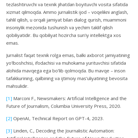
tezlashtiruvchi va texnik jihatdan boyituvchi vosita sifatida
xizmat qilmoqda. Ammo jurnalistik ijod – voqelikni anglash,
tahlil qilish, u orqali jamiyat bilan dialog qurish, muammoni
insoniylik mezonida tushunish va yechim taklif qilish
qobiliyatidir. Bu qobiliyat hozircha sun’iy intellektga xos
emas.
Jurnalist faqat texnik rolga emas, balki axborot jamiyatining
yo‘lboshchisi, ifodachisi va muhokama yurituvchisi sifatida
alohida mavqega ega bo‘lib qolmoqda. Bu mavqe – inson
tafakkurining, qalbining va ijtimoiy mas’uliyatining bevosita
mahsulidir.
[1]
Marconi F., Newsmakers: Artificial Intelligence and the
Future of Journalism, Columbia University Press, 2020.
[2]
OpenAI, Technical Report on GPT-4, 2023.
[3]
Linden, C., Decoding the Journalistic Automation: