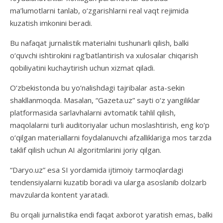
ma’lumotlarni tanlab, o‘zgarishlarni real vaqt rejimida
kuzatish imkonini beradi.
Bu nafaqat jurnalistik materialni tushunarli qilish, balki
o‘quvchi ishtirokini rag‘batlantirish va xulosalar chiqarish
qobiliyatini kuchaytirish uchun xizmat qiladi.
O‘zbekistonda bu yo‘nalishdagi tajribalar asta-sekin
shakllanmoqda. Masalan, “Gazeta.uz” sayti o‘z yangiliklar
platformasida sarlavhalarni avtomatik tahlil qilish,
maqolalarni turli auditoriyalar uchun moslashtirish, eng ko‘p
o‘qilgan materiallarni foydalanuvchi afzalliklariga mos tarzda
taklif qilish uchun AI algoritmlarini joriy qilgan.
“Daryo.uz” esa SI yordamida ijtimoiy tarmoqlardagi
tendensiyalarni kuzatib boradi va ularga asoslanib dolzarb
mavzularda kontent yaratadi.
Bu orqali jurnalistika endi faqat axborot yaratish emas, balki