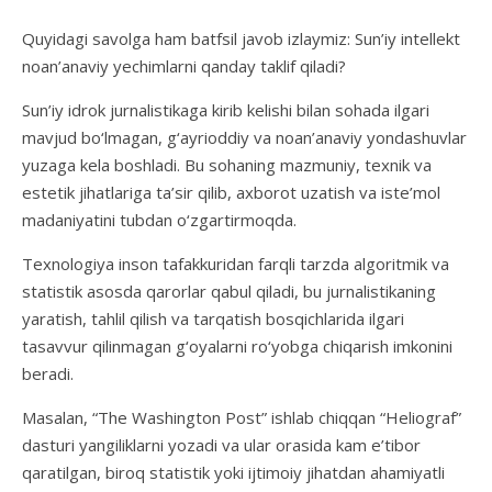
Quyidagi savolga ham batfsil javob izlaymiz: Sun’iy intellekt
noan’anaviy yechimlarni qanday taklif qiladi?
Sun’iy idrok jurnalistikaga kirib kelishi bilan sohada ilgari
mavjud bo‘lmagan, g‘ayrioddiy va noan’anaviy yondashuvlar
yuzaga kela boshladi. Bu sohaning mazmuniy, texnik va
estetik jihatlariga ta’sir qilib, axborot uzatish va iste’mol
madaniyatini tubdan o‘zgartirmoqda.
Texnologiya inson tafakkuridan farqli tarzda algoritmik va
statistik asosda qarorlar qabul qiladi, bu jurnalistikaning
yaratish, tahlil qilish va tarqatish bosqichlarida ilgari
tasavvur qilinmagan g‘oyalarni ro‘yobga chiqarish imkonini
beradi.
Masalan, “The Washington Post” ishlab chiqqan “Heliograf”
dasturi yangiliklarni yozadi va ular orasida kam e’tibor
qaratilgan, biroq statistik yoki ijtimoiy jihatdan ahamiyatli