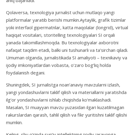
aniq bajariladi.
Qolaversa, texnologiya jurnalist uchun mutlaqo yangi
platformalar yaratib berishi mumkin.Aytaylik, grafik tizimlar
yoki interfaol gipermatnlar, katta maqolalar (longrid), virtual
haqiqat vositalari, storitelling texnologiyalari SI orqali
yanada takomillashmoqda. Bu texnologiyalar axborotni
nafaqat taqdim etadi, balki uni tushunarli va ta’sirchan qiladi.
Umuman olganda, jurnalistikada SI amaliyoti – texnikaviy va
ijodiy imkoniyatlardan vobasta, o‘zaro bog‘liq holda
foydalanish degani.
Shuningdek, SI jurnalistga noan’anaviy mavzularni izlash,
yangi yondashuvlarni taklif qilish va materiallarni yaratishda
ilg‘or yondashuvlarni ishlab chiqishda ko‘maklashadi.
Masalan, SI muayyan mavzu yuzasidan ilgari kuzatilmagan
rakurslardan qarash, tahlil qilish va fikr yuritishni taklif qilishi
mumkin.
Keling, shu o‘rinda sun’iy intellektning ijodiy jarayonga