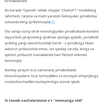
ko‘maklashadi.
Bu borada “OpenAI” ishlab chiqqan “ChatGPT” modelining
tahrirlash, tarjima va matn yaratish funksiyalari jurnalistika
sohasida keng qo‘llanmoqda
[2]
.
Shu tariqa sun’iy idrok texnologiyalari jurnalistikada kontent
tayyorlash jarayonining ajralmas qismiga aylanib, jurnalistik
ijodning yangi davrini boshlab berdi – u jurnalistga faqat
axborot yetkazishda emas, uni qanday tarzda, kimga va
qachon yetkazish masalalarida ham fikrlash imkonini
bermoqda.
Bunday jarayon esa zamonaviy jurnalistikada
innovatsiyalarni, ko‘p tarmoqlilikni va insoniyat ehtiyojlariga
moslashuvchanlikni kuchaytirishga xizmat qiladi.
SI t
exnik vazifalar
imizni o‘z
“zimmasiga oldi”