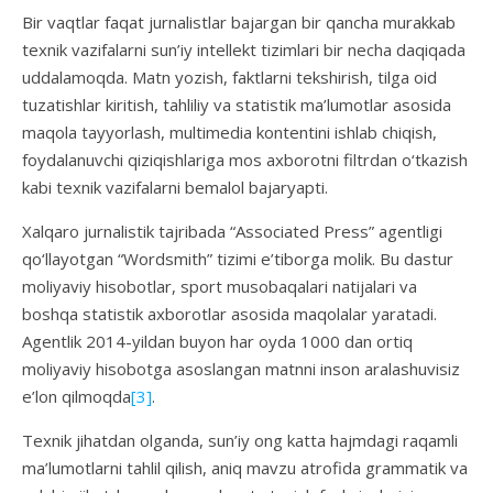
Bir vaqtlar faqat jurnalistlar bajargan bir qancha murakkab
texnik vazifalarni sun’iy intellekt tizimlari bir necha daqiqada
uddalamoqda. Matn yozish, faktlarni tekshirish, tilga oid
tuzatishlar kiritish, tahliliy va statistik ma’lumotlar asosida
maqola tayyorlash, multimedia kontentini ishlab chiqish,
foydalanuvchi qiziqishlariga mos axborotni filtrdan o‘tkazish
kabi texnik vazifalarni bemalol bajaryapti.
Xalqaro jurnalistik tajribada “Associated Press” agentligi
qo‘llayotgan “Wordsmith” tizimi e’tiborga molik. Bu dastur
moliyaviy hisobotlar, sport musobaqalari natijalari va
boshqa statistik axborotlar asosida maqolalar yaratadi.
Agentlik 2014-yildan buyon har oyda 1000 dan ortiq
moliyaviy hisobotga asoslangan matnni inson aralashuvisiz
e’lon qilmoqda
[3]
.
Texnik jihatdan olganda, sun’iy ong katta hajmdagi raqamli
ma’lumotlarni tahlil qilish, aniq mavzu atrofida grammatik va