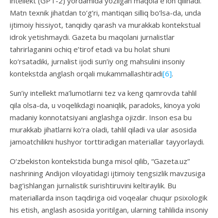
intellekt (GPT-2) yordamida yozilgan maqola e’lon qilinadi.
Matn texnik jihatdan to‘g‘ri, mantiqan silliq bo‘lsa-da, unda
ijtimoiy hissiyot, tanqidiy qarash va murakkab kontekstual
idrok yetishmaydi. Gazeta bu maqolani jurnalistlar
tahrirlaganini ochiq e’tirof etadi va bu holat shuni
ko‘rsatadiki, jurnalist ijodi sun’iy ong mahsulini insoniy
kontekstda anglash orqali mukammallashtiradi
[6]
.
Sun’iy intellekt ma’lumotlarni tez va keng qamrovda tahlil
qila olsa-da, u voqelikdagi noaniqlik, paradoks, kinoya yoki
madaniy konnotatsiyani anglashga ojizdir. Inson esa bu
murakkab jihatlarni ko‘ra oladi, tahlil qiladi va ular asosida
jamoatchilikni hushyor torttiradigan materiallar tayyorlaydi.
O‘zbekiston kontekstida bunga misol qilib, “Gazeta.uz”
nashrining Andijon viloyatidagi ijtimoiy tengsizlik mavzusiga
bag‘ishlangan jurnalistik surishtiruvini keltiraylik. Bu
materiallarda inson taqdiriga oid voqealar chuqur psixologik
his etish, anglash asosida yoritilgan, ularning tahlilida insoniy