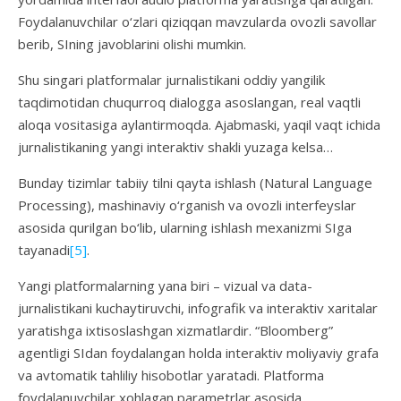
Foydalanuvchilar o‘zlari qiziqqan mavzularda ovozli savollar
berib, SIning javoblarini olishi mumkin.
Shu singari platformalar jurnalistikani oddiy yangilik
taqdimotidan chuqurroq dialogga asoslangan, real vaqtli
aloqa vositasiga aylantirmoqda. Ajabmaski, yaqil vaqt ichida
jurnalistikaning yangi interaktiv shakli yuzaga kelsa…
Bunday tizimlar tabiiy tilni qayta ishlash (Natural Language
Processing), mashinaviy o‘rganish va ovozli interfeyslar
asosida qurilgan bo‘lib, ularning ishlash mexanizmi SIga
tayanadi
[5]
.
Yangi platformalarning yana biri – vizual va data-
jurnalistikani kuchaytiruvchi, infografik va interaktiv xaritalar
yaratishga ixtisoslashgan xizmatlardir. “Bloomberg”
agentligi SIdan foydalangan holda interaktiv moliyaviy grafa
va avtomatik tahliliy hisobotlar yaratadi. Platforma
foydalanuvchilar xohlagan parametrlar asosida