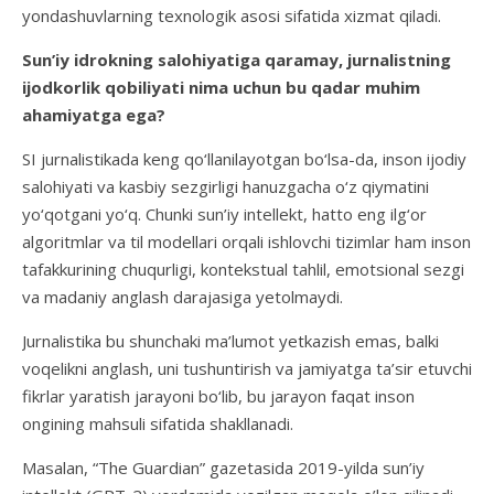
yondashuvlarning texnologik asosi sifatida xizmat qiladi.
S
un’iy idrokning salohiyatiga qaramay
, jurnalist
ning
ijod
korlik qobiliyat
i
nima uchun bu qadar
muhim
ahamiyatga ega?
SI jurnalistikada keng qo‘llanilayotgan bo‘lsa-da, inson ijodiy
salohiyati va kasbiy sezgirligi hanuzgacha o‘z qiymatini
yo‘qotgani yo‘q. Chunki sun’iy intellekt, hatto eng ilg‘or
algoritmlar va til modellari orqali ishlovchi tizimlar ham inson
tafakkurining chuqurligi, kontekstual tahlil, emotsional sezgi
va madaniy anglash darajasiga yetolmaydi.
Jurnalistika bu shunchaki ma’lumot yetkazish emas, balki
voqelikni anglash, uni tushuntirish va jamiyatga ta’sir etuvchi
fikrlar yaratish jarayoni bo‘lib, bu jarayon faqat inson
ongining mahsuli sifatida shakllanadi.
Masalan, “The Guardian” gazetasida 2019-yilda sun’iy