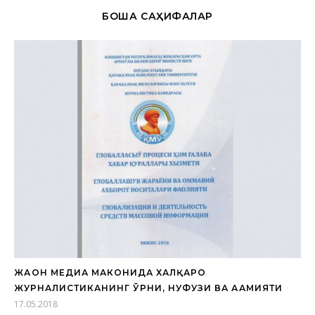
БОШҚА САҲИФАЛАР
ЖАҲОН МЕДИА МАКОНИДА ХАЛҚАРО
ЖУРНАЛИСТИКАНИНГ ЎРНИ, НУФУЗИ ВА АҲАМИЯТИ
17.05.2018