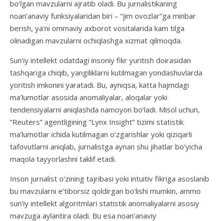
bo‘lgan mavzularni ajratib oladi. Bu jurnalistikaning
noan’anaviy funksiyalaridan biri – “jim ovozlar”ga minbar
berish, ya’ni ommaviy axborot vositalarida kam tilga
olinadigan mavzularni ochiqlashga xizmat qilmoqda.
Sun’iy intellekt odatdagi insoniy fikr yuritish doirasidan
tashqariga chiqib, yangiliklarni kutilmagan yondashuvlarda
yoritish imkonini yaratadi. Bu, ayniqsa, katta hajmdagi
ma’lumotlar asosida anomaliyalar, aloqalar yoki
tendensiyalarni aniqlashda namoyon bo‘ladi. Misol uchun,
“Reuters” agentligining “Lynx Insight” tizimi statistik
ma’lumotlar ichida kutilmagan o‘zgarishlar yoki qiziqarli
tafovutlarni aniqlab, jurnalistga aynan shu jihatlar bo‘yicha
maqola tayyorlashni taklif etadi.
Inson jurnalist o‘zining tajribasi yoki intuitiv fikriga asoslanib
bu mavzularni e’tiborsiz qoldirgan bo‘lishi mumkin, ammo
sun’iy intellekt algoritmlari statistik anomaliyalarni asosiy
mavzuga aylantira oladi. Bu esa noan’anaviy