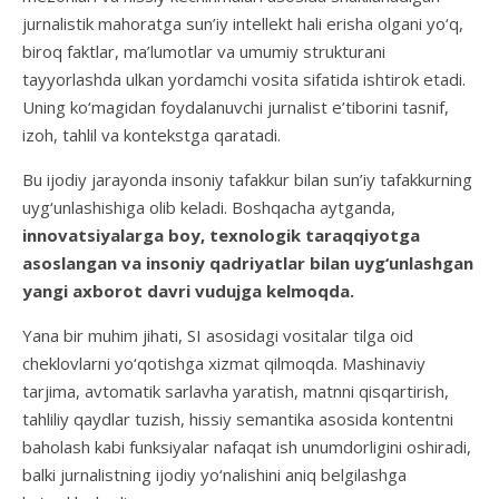
jurnalistik mahoratga sun’iy intellekt hali erisha olgani yo‘q,
biroq faktlar, ma’lumotlar va umumiy strukturani
tayyorlashda ulkan yordamchi vosita sifatida ishtirok etadi.
Uning ko‘magidan foydalanuvchi jurnalist e’tiborini tasnif,
izoh, tahlil va kontekstga qaratadi.
Bu ijodiy jarayonda insoniy tafakkur bilan sun’iy tafakkurning
uyg‘unlashishiga olib keladi. Boshqacha aytganda,
innovatsiyalarga boy, texnologik taraqqiyotga
asoslangan va insoniy qadriyatlar bilan uyg‘unlashgan
yangi axborot davri vudujga kelmoqda.
Yana bir muhim jihati, SI asosidagi vositalar tilga oid
cheklovlarni yo‘qotishga xizmat qilmoqda. Mashinaviy
tarjima, avtomatik sarlavha yaratish, matnni qisqartirish,
tahliliy qaydlar tuzish, hissiy semantika asosida kontentni
baholash kabi funksiyalar nafaqat ish unumdorligini oshiradi,
balki jurnalistning ijodiy yo‘nalishini aniq belgilashga