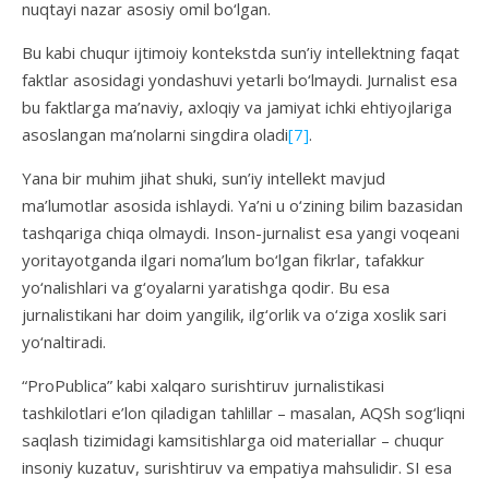
nuqtayi nazar asosiy omil bo‘lgan.
Bu kabi chuqur ijtimoiy kontekstda sun’iy intellektning faqat
faktlar asosidagi yondashuvi yetarli bo‘lmaydi. Jurnalist esa
bu faktlarga ma’naviy, axloqiy va jamiyat ichki ehtiyojlariga
asoslangan ma’nolarni singdira oladi
[7]
.
Yana bir muhim jihat shuki, sun’iy intellekt mavjud
ma’lumotlar asosida ishlaydi. Ya’ni u o‘zining bilim bazasidan
tashqariga chiqa olmaydi. Inson-jurnalist esa yangi voqeani
yoritayotganda ilgari noma’lum bo‘lgan fikrlar, tafakkur
yo‘nalishlari va g‘oyalarni yaratishga qodir. Bu esa
jurnalistikani har doim yangilik, ilg‘orlik va o‘ziga xoslik sari
yo‘naltiradi.
“ProPublica” kabi xalqaro surishtiruv jurnalistikasi
tashkilotlari e’lon qiladigan tahlillar – masalan, AQSh sog‘liqni
saqlash tizimidagi kamsitishlarga oid materiallar – chuqur
insoniy kuzatuv, surishtiruv va empatiya mahsulidir. SI esa