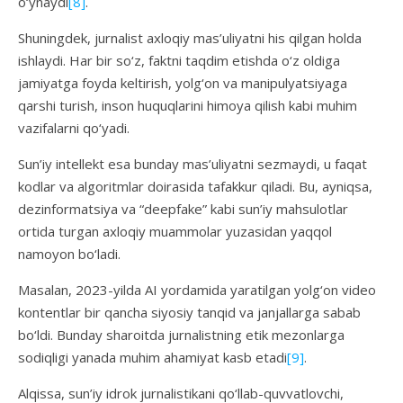
o‘ynaydi
[8]
.
Shuningdek, jurnalist axloqiy mas’uliyatni his qilgan holda
ishlaydi. Har bir so‘z, faktni taqdim etishda o‘z oldiga
jamiyatga foyda keltirish, yolg‘on va manipulyatsiyaga
qarshi turish, inson huquqlarini himoya qilish kabi muhim
vazifalarni qo‘yadi.
Sun’iy intellekt esa bunday mas’uliyatni sezmaydi, u faqat
kodlar va algoritmlar doirasida tafakkur qiladi. Bu, ayniqsa,
dezinformatsiya va “deepfake” kabi sun’iy mahsulotlar
ortida turgan axloqiy muammolar yuzasidan yaqqol
namoyon bo‘ladi.
Masalan, 2023-yilda AI yordamida yaratilgan yolg‘on video
kontentlar bir qancha siyosiy tanqid va janjallarga sabab
bo‘ldi. Bunday sharoitda jurnalistning etik mezonlarga
sodiqligi yanada muhim ahamiyat kasb etadi
[9]
.
Alqissa, sun’iy idrok jurnalistikani qo‘llab-quvvatlovchi,