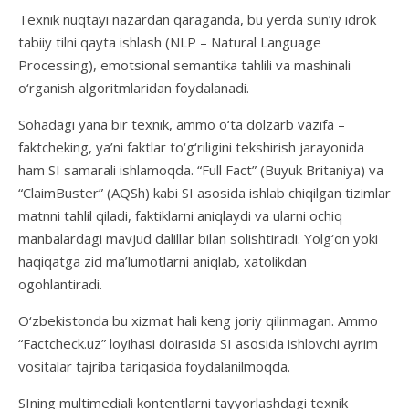
Texnik nuqtayi nazardan qaraganda, bu yerda sun’iy idrok
tabiiy tilni qayta ishlash (NLP – Natural Language
Processing), emotsional semantika tahlili va mashinali
o‘rganish algoritmlaridan foydalanadi.
Sohadagi yana bir texnik, ammo o‘ta dolzarb vazifa –
faktcheking, ya’ni faktlar to‘g‘riligini tekshirish jarayonida
ham SI samarali ishlamoqda. “Full Fact” (Buyuk Britaniya) va
“ClaimBuster” (AQSh) kabi SI asosida ishlab chiqilgan tizimlar
matnni tahlil qiladi, faktiklarni aniqlaydi va ularni ochiq
manbalardagi mavjud dalillar bilan solishtiradi. Yolg‘on yoki
haqiqatga zid ma’lumotlarni aniqlab, xatolikdan
ogohlantiradi.
O‘zbekistonda bu xizmat hali keng joriy qilinmagan. Ammo
“Factcheck.uz” loyihasi doirasida SI asosida ishlovchi ayrim
vositalar tajriba tariqasida foydalanilmoqda.
SIning multimediali kontentlarni tayyorlashdagi texnik