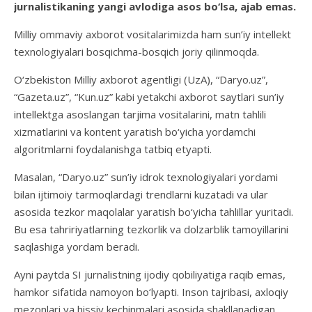
jurnalistikaning yangi avlodiga asos bo‘lsa, ajab emas.
Milliy ommaviy axborot vositalarimizda ham sun’iy intellekt
texnologiyalari bosqichma-bosqich joriy qilinmoqda.
O‘zbekiston Milliy axborot agentligi (UzA), “Daryo.uz”,
“Gazeta.uz”, “Kun.uz” kabi yetakchi axborot saytlari sun’iy
intellektga asoslangan tarjima vositalarini, matn tahlili
xizmatlarini va kontent yaratish bo‘yicha yordamchi
algoritmlarni foydalanishga tatbiq etyapti.
Masalan, “Daryo.uz” sun’iy idrok texnologiyalari yordami
bilan ijtimoiy tarmoqlardagi trendlarni kuzatadi va ular
asosida tezkor maqolalar yaratish bo‘yicha tahlillar yuritadi.
Bu esa tahririyatlarning tezkorlik va dolzarblik tamoyillarini
saqlashiga yordam beradi.
Ayni paytda SI jurnalistning ijodiy qobiliyatiga raqib emas,
hamkor sifatida namoyon bo‘lyapti. Inson tajribasi, axloqiy
mezonlari va hissiy kechinmalari asosida shakllanadigan