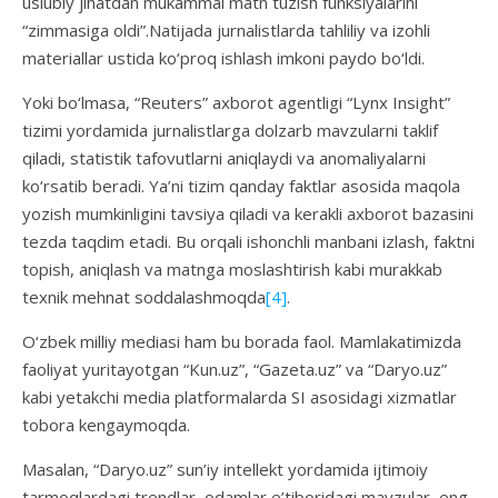
uslubiy jihatdan mukammal matn tuzish funksiyalarini
“zimmasiga oldi”.Natijada jurnalistlarda tahliliy va izohli
materiallar ustida ko‘proq ishlash imkoni paydo bo‘ldi.
Yoki bo‘lmasa, “Reuters” axborot agentligi “Lynx Insight”
tizimi yordamida jurnalistlarga dolzarb mavzularni taklif
qiladi, statistik tafovutlarni aniqlaydi va anomaliyalarni
ko‘rsatib beradi. Ya’ni tizim qanday faktlar asosida maqola
yozish mumkinligini tavsiya qiladi va kerakli axborot bazasini
tezda taqdim etadi. Bu orqali ishonchli manbani izlash, faktni
topish, aniqlash va matnga moslashtirish kabi murakkab
texnik mehnat soddalashmoqda
[4]
.
O‘zbek milliy mediasi ham bu borada faol. Mamlakatimizda
faoliyat yuritayotgan “Kun.uz”, “Gazeta.uz” va “Daryo.uz”
kabi yetakchi media platformalarda SI asosidagi xizmatlar
tobora kengaymoqda.
Masalan, “Daryo.uz” sun’iy intellekt yordamida ijtimoiy
tarmoqlardagi trendlar, odamlar e’tiboridagi mavzular, eng