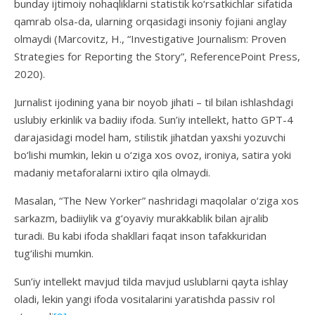
bunday ijtimoiy nohaqliklarni statistik ko‘rsatkichlar sifatida
qamrab olsa-da, ularning orqasidagi insoniy fojiani anglay
olmaydi (Marcovitz, H., “Investigative Journalism: Proven
Strategies for Reporting the Story”, ReferencePoint Press,
2020).
Jurnalist ijodining yana bir noyob jihati – til bilan ishlashdagi
uslubiy erkinlik va badiiy ifoda. Sun’iy intellekt, hatto GPT-4
darajasidagi model ham, stilistik jihatdan yaxshi yozuvchi
bo‘lishi mumkin, lekin u o‘ziga xos ovoz, ironiya, satira yoki
madaniy metaforalarni ixtiro qila olmaydi.
Masalan, “The New Yorker” nashridagi maqolalar o‘ziga xos
sarkazm, badiiylik va g‘oyaviy murakkablik bilan ajralib
turadi. Bu kabi ifoda shakllari faqat inson tafakkuridan
tug‘ilishi mumkin.
Sun’iy intellekt mavjud tilda mavjud uslublarni qayta ishlay
oladi, lekin yangi ifoda vositalarini yaratishda passiv rol