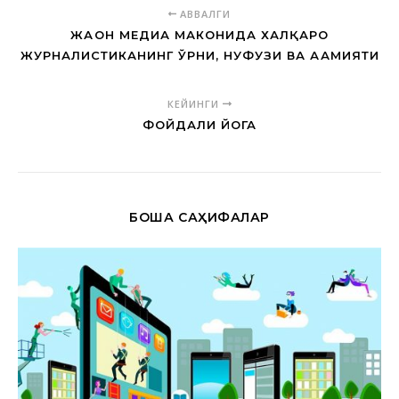
АВВАЛГИ
ЖАҲОН МЕДИА МАКОНИДА ХАЛҚАРО
ЖУРНАЛИСТИКАНИНГ ЎРНИ, НУФУЗИ ВА АҲАМИЯТИ
КЕЙИНГИ
ФОЙДАЛИ ЙОГА
БОШҚА САҲИФАЛАР