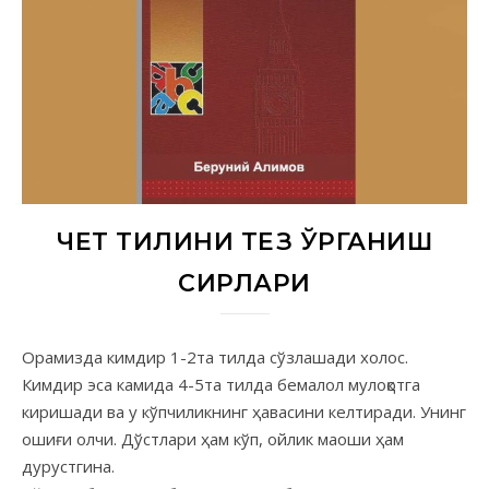
ЧЕТ ТИЛИНИ ТЕЗ ЎРГАНИШ
СИРЛАРИ
Орамизда кимдир 1-2та тилда сўзлашади холос.
Кимдир эса камида 4-5та тилда бемалол мулоқотга
киришади ва у кўпчиликнинг ҳавасини келтиради. Унинг
ошиғи олчи. Дўстлари ҳам кўп, ойлик маоши ҳам
дурустгина.