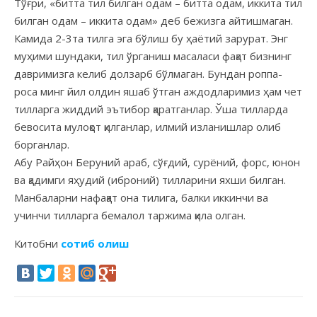
Тўғри, «битта тил билган одам – битта одам, иккита тил
билган одам – иккита одам» деб бежизга айтишмаган.
Камида 2-3та тилга эга бўлиш бу ҳаётий зарурат. Энг
муҳими шундаки, тил ўрганиш масаласи фақат бизнинг
давримизга келиб долзарб бўлмаган. Бундан роппа-
роса минг йил олдин яшаб ўтган аждодларимиз ҳам чет
тилларга жиддий эътибор қаратганлар. Ўша тилларда
бевосита мулоқот қилганлар, илмий изланишлар олиб
борганлар.
Абу Райҳон Беруний араб, сўғдий, сурёний, форс, юнон
ва қадимги яҳудий (иброний) тилларини яхши билган.
Манбаларни нафақат она тилига, балки иккинчи ва
учинчи тилларга бемалол таржима қила олган.
Китобни
сотиб олиш