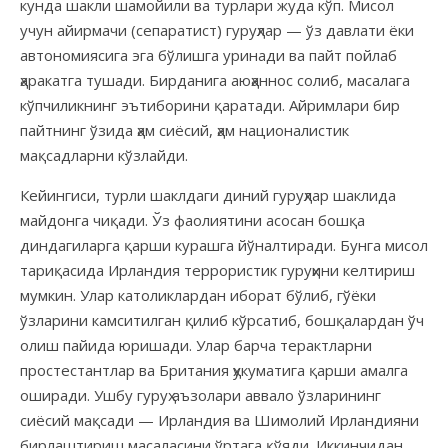
кунда шакли шамойили ва турлари жуда кўп. Мисол
учун айирмачи (сепаратист) гуруҳлар — ўз давлати ёки
автономиясига эга бўлишга уринади ва пайт пойлаб
ҳаракатга тушади. Бирданига аюҳаннос солиб, масалага
кўпчиликнинг эътиборини қаратади. Айримлари бир
пайтнинг ўзида ҳам сиёсий, ҳам националистик
мақсадларни кўзлайди.
Кейингиси, турли шаклдаги диний гуруҳлар шаклида
майдонга чиқади. Ўз фаолиятини асосан бошқа
диндагиларга қарши курашга йўналтиради. Бунга мисол
тариқасида Ирландия террористик гуруҳини келтириш
мумкин. Улар католиклардан иборат бўлиб, гўёки
ўзларини камситилган қилиб кўрсатиб, бошқалардан ўч
олиш пайида юришади. Улар барча терактларни
простестантлар ва Британия ҳукуматига қарши амалга
оширади. Ушбу гуруҳ аъзолари аввало ўзларининг
сиёсий мақсади — Ирландия ва Шимолий Ирландияни
бирлаштириш масаласини ўртага қўяди. Иккинчидан,