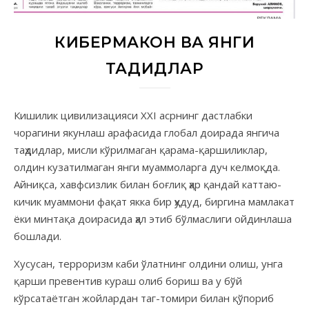
КИБЕРМАКОН ВА ЯНГИ
ТАҲДИДЛАР
Кишилик цивилизацияси XXI асрнинг дастлабки
чорагини якунлаш арафасида глобал доирада янгича
таҳдидлар, мисли кўрилмаган қарама-қаршиликлар,
олдин кузатилмаган янги муаммоларга дуч келмоқда.
Айниқса, хавфсизлик билан боғлиқ ҳар қандай каттаю-
кичик муаммони фақат якка бир ҳудуд, биргина мамлакат
ёки минтақа доирасида ҳал этиб бўлмаслиги ойдинлаша
бошлади.
Хусусан, терроризм каби ўлатнинг олдини олиш, унга
қарши превентив кураш олиб бориш ва у бўй
кўрсатаётган жойлардан таг-томири билан қўпориб