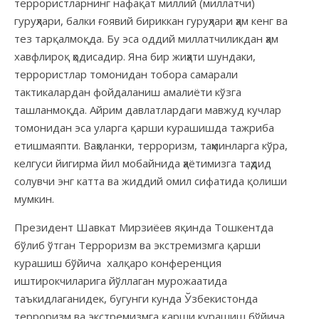
террористларнинг нафақат миллий (миллатчи)
гуруҳлари, балки ғоявий бириккан гуруҳлари ҳам кенг ва
тез тарқалмоқда. Бу эса оддий миллатчиликдан ҳам
хавфлироқ ҳодисадир. Яна бир жиҳати шундаки,
террористлар томонидан тобора самарали
тактикалардан фойдаланиш амалиёти кўзга
ташланмоқда. Айрим давлатлардаги мавжуд кучлар
томонидан эса уларга қарши курашишда тажриба
етишмаяпти. Ваҳоланки, терроризм, таҳминларга кўра,
келгуси йигирма йил мобайнида ҳаётимизга таҳдид
солувчи энг катта ва жиддий омил сифатида қолиши
мумкин.
Президент Шавкат Мирзиёев яқинда Тошкентда
бўлиб ўтган Терроризм ва экстремизмга қарши
курашиш бўйича халқаро конференция
иштирокчиларига йўллаган мурожаатида
таъкидлаганидек, бугунги кунда Ўзбекистонда
терроризм ва экстремизмга қарши курашиш бўйича