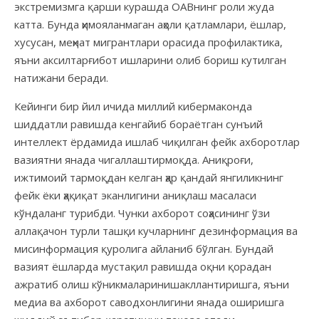
экстремизмга қарши курашда ОАВнинг роли жуда
катта. Бунда ҳимояланмаган аҳоли қатламлари, ёшлар,
хусусан, меҳнат мигрантлари орасида профилактика,
яъни аксилтарғибот ишларини олиб бориш кутилган
натижани беради.
Кейинги бир йил ичида миллий кибермаконда
шиддатли равишда кенгайиб бораётган сунъий
интеллект ёрдамида ишлаб чиқилган фейк ахборотлар
вазиятни янада чигаллаштирмоқда. Аниқроғи,
ижтимоий тармоқдан келган ҳар қандай янгиликнинг
фейк ёки ҳақиқат эканлигини аниқлаш масаласи
кўндаланг турибди. Чунки ахборот соҳасининг ўзи
аллақачон турли ташқи кучларнинг дезинформация ва
мисинформация қуролига айланиб бўлган. Бундай
вазият ёшларда мустақил равишда оқни қорадан
ажратиб олиш кўникмаларинишакллантиришга, яъни
медиа ва ахборот саводхонлигини янада оширишга