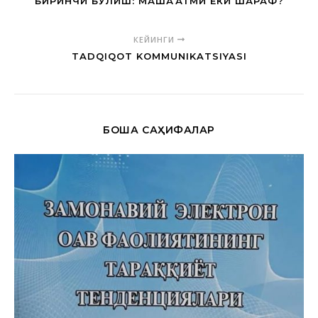
БИРИНЧИ БЎЛИШ: МАШАҚҚАТМИ ЁКИ ШАРАФ?
КЕЙИНГИ
TADQIQOT KOMMUNIKATSIYASI
БОШҚА САҲИФАЛАР