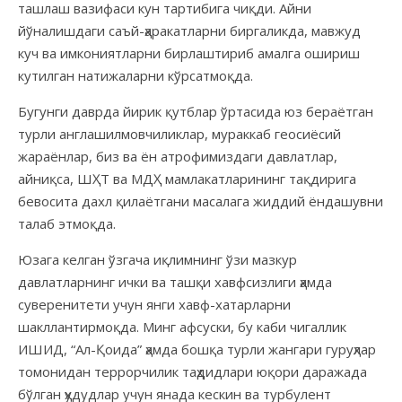
ташлаш вазифаси кун тартибига чиқди. Айни
йўналишдаги саъй-ҳаракатларни биргаликда, мавжуд
куч ва имкониятларни бирлаштириб амалга ошириш
кутилган натижаларни кўрсатмоқда.
Бугунги даврда йирик қутблар ўртасида юз бераётган
турли англашилмовчиликлар, мураккаб геосиёсий
жараёнлар, биз ва ён атрофимиздаги давлатлар,
айниқса, ШҲТ ва МДҲ мамлакатларининг тақдирига
бевосита дахл қилаётгани масалага жиддий ёндашувни
талаб этмоқда.
Юзага келган ўзгача иқлимнинг ўзи мазкур
давлатларнинг ички ва ташқи хавфсизлиги ҳамда
суверенитети учун янги хавф-хатарларни
шакллантирмоқда. Минг афсуски, бу каби чигаллик
ИШИД, “Ал-Қоида” ҳамда бошқа турли жангари гуруҳлар
томонидан террорчилик таҳдидлари юқори даражада
бўлган ҳудудлар учун янада кескин ва турбулент