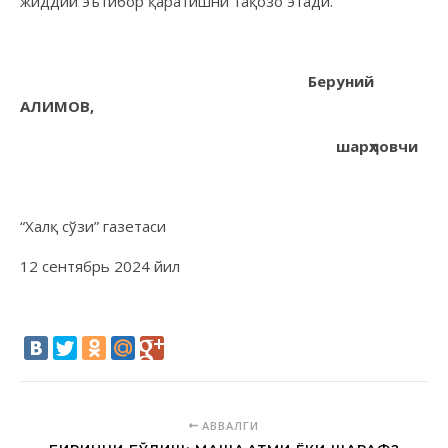
жиддий эътибор қаратишни тақозо этади.
Беруний
АЛИМОВ,
шарҳловчи
“Халқ сўзи” газетаси
12 сентябрь 2024 йил
АВВАЛГИ