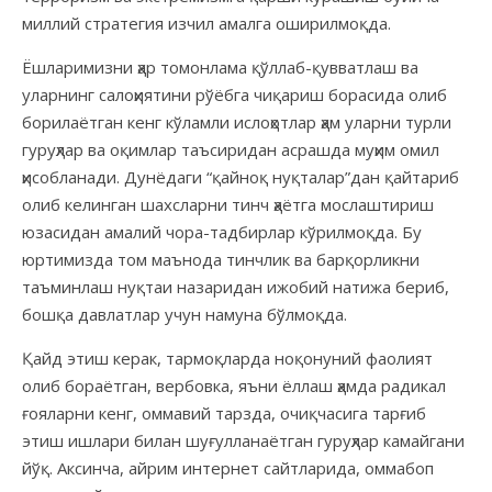
миллий стратегия изчил амалга оширилмоқда.
Ёшларимизни ҳар томонлама қўллаб-қувватлаш ва
уларнинг салоҳиятини рўёбга чиқариш борасида олиб
борилаётган кенг кўламли ислоҳотлар ҳам уларни турли
гуруҳлар ва оқимлар таъсиридан асрашда муҳим омил
ҳисобланади. Дунёдаги “қайноқ нуқталар”дан қайтариб
олиб келинган шахсларни тинч ҳаётга мослаштириш
юзасидан амалий чора-тадбирлар кўрилмоқда. Бу
юртимизда том маънода тинчлик ва барқорликни
таъминлаш нуқтаи назаридан ижобий натижа бериб,
бошқа давлатлар учун намуна бўлмоқда.
Қайд этиш керак, тармоқларда ноқонуний фаолият
олиб бораётган, вербовка, яъни ёллаш ҳамда радикал
ғояларни кенг, оммавий тарзда, очиқчасига тарғиб
этиш ишлари билан шуғулланаётган гуруҳлар камайгани
йўқ. Аксинча, айрим интернет сайтларида, оммабоп