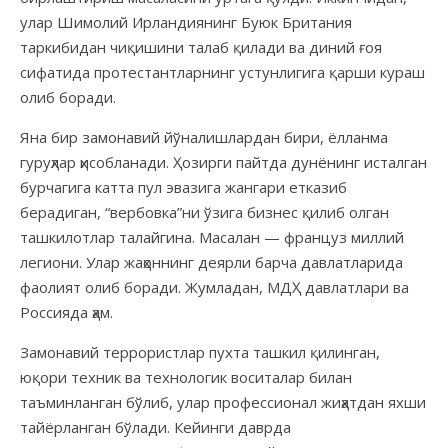
улар Шимолий Ирландиянинг Буюк Британия
таркибидан чиқишини талаб қилади ва диний ғоя
сифатида протестантларнинг устунлигига қарши кураш
олиб боради.
Яна бир замонавий йўналишлардан бири, ёлланма
гуруҳлар ҳисобланади. Ҳозирги пайтда дунёнинг исталган
бурчагига катта пул эвазига жангари етказиб
берадиган, “вербовка”ни ўзига бизнес қилиб олган
ташкилотлар талайгина. Масалан — француз миллий
легиони. Улар жаҳоннинг деярли барча давлатларида
фаолият олиб боради. Жумладан, МДҲ давлатлари ва
Россияда ҳам.
Замонавий террористлар пухта ташкил қилинган,
юқори техник ва технологик воситалар билан
таъминланган бўлиб, улар профессионал жиҳатдан яхши
тайёрланган бўлади. Кейинги даврда