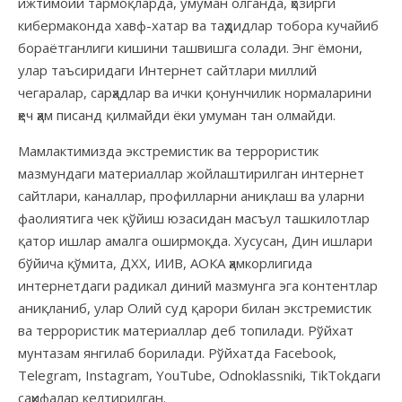
ижтимоий тармоқларда, умуман олганда, ҳозирги
кибермаконда хавф-хатар ва таҳдидлар тобора кучайиб
бораётганлиги кишини ташвишга солади. Энг ёмони,
улар таъсиридаги Интернет сайтлари миллий
чегаралар, сарҳадлар ва ички қонунчилик нормаларини
ҳеч ҳам писанд қилмайди ёки умуман тан олмайди.
Мамлактимизда экстремистик ва террористик
мазмундаги материаллар жойлаштирилган интернет
сайтлари, каналлар, профилларни аниқлаш ва уларни
фаолиятига чек қўйиш юзасидан масъул ташкилотлар
қатор ишлар амалга оширмоқда. Хусусан, Дин ишлари
бўйича қўмита, ДХХ, ИИВ, АОКА ҳамкорлигида
интернетдаги радикал диний мазмунга эга контентлар
аниқланиб, улар Олий суд қарори билан экстремистик
ва террористик материаллар деб топилади. Рўйхат
мунтазам янгилаб борилади. Рўйхатда Facebook,
Telegram, Instagram, YouTube, Odnoklassniki, TikTokдаги
саҳифалар келтирилган.