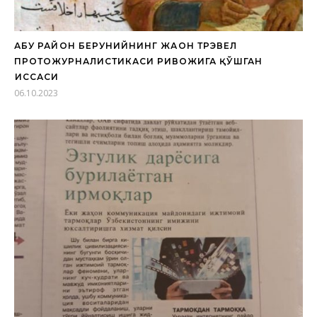
АБУ РАЙҲОН БЕРУНИЙНИНГ ЖАҲОН ТРЭВЕЛ
ПРОТОЖУРНАЛИСТИКАСИ РИВОЖИГА ҚЎШГАН
ҲИССАСИ
06.10.2023