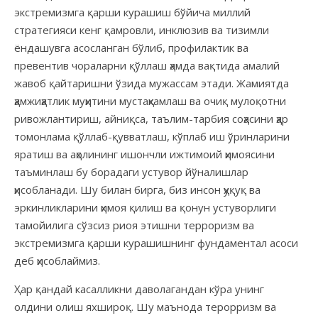
экстремизмга қарши курашиш бўйича миллий
стратегияси кенг қамровли, инклюзив ва тизимли
ёндашувга асосланган бўлиб, профилактик ва
превентив чораларни қўллаш ҳамда вақтида амалий
жавоб қайтаришни ўзида мужассам этади. Жамиятда
ҳамжиҳатлик муҳитини мустаҳкамлаш ва очиқ мулоқотни
ривожлантириш, айниқса, таълим-тарбия соҳасини ҳар
томонлама қўллаб-қувватлаш, кўплаб иш ўринларини
яратиш ва аҳолининг ишончли ижтимоий ҳимоясини
таъминлаш бу борадаги устувор йўналишлар
ҳисобланади. Шу билан бирга, биз инсон ҳуқуқ ва
эркинликларини ҳимоя қилиш ва қонун устуворлиги
тамойилига сўзсиз риоя этишни терроризм ва
экстремизмга қарши курашишнинг фундаментал асоси
деб ҳисоблаймиз.
Ҳар қандай касалликни даволагандан кўра унинг
олдини олиш яхшироқ. Шу маънода терорризм ва