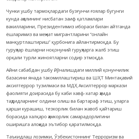
Чунки ушбу тармоқлардаги бузғунчи ғоялар бугунги
кунда аҳолининг нисбатан заиф қатламлари
вакилларини, Президентимиз ибораси билан айтганда
ёшларимиз ва меҳнат мигрантларини “онлайн
манқуртлаштириш” қурбонига айлантирмоқда. Бу
гуруҳлар ёшларни ноқонуний гуруҳларга жалб этиш
орқали турли жиноятларни содир этмоқда.
Айни сабабдан ушбу йўналишдаги миллий қонунчилик
базасини янада такомиллаштириш ва ШҲТ Минтақавий
аксилтеррор тузилмаси ва МДҲ Аксилтеррор маркази
фаолияти доирасида бу каби хавф-хатар ҳамда
таҳдидларнинг олдини олиш ва бартараф этиш, уларга
қарши курашиш, тезкорлик билан жавоб қайтариш
борасида халқаро ҳамкорлик самарадорлигини
оширишга алоҳида эътибор қаратилмоқда.
Таъкидлаш лозимки, Ўзбекистоннинг Терроризм ва