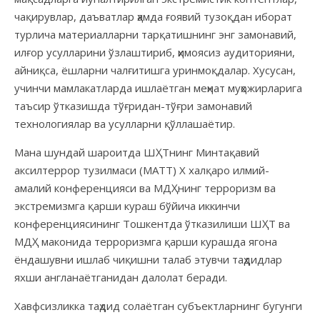
чақирувлар, даъватлар ҳамда ғоявий тузоқдан иборат
турлича материалларни тарқатишнинг энг замонавий,
илғор усулларини ўзлаштириб, ҳимоясиз аудиторияни,
айниқса, ёшларни чалғитишга уринмоқдалар. Хусусан,
учинчи мамлакатларда ишлаётган меҳнат муҳожирларига
таъсир ўтказишда тўғридан-тўғри замонавий
технологиялар ва усулларни қўллашаётир.
Мана шундай шароитда ШҲТнинг Минтақавий
аксилтеррор тузилмаси (МАТТ) X халқаро илмий-
амалий конференцияси ва МДҲнинг терроризм ва
экстремизмга қарши кураш бўйича иккинчи
конференциясининг Тошкентда ўтказилиши ШҲТ ва
МДҲ маконида терроризмга қарши курашда ягона
ёндашувни ишлаб чиқишни талаб этувчи таҳдидлар
яхши англанаётганидан далолат беради.
Хавфсизликка таҳдид солаётган субъектларнинг бугунги