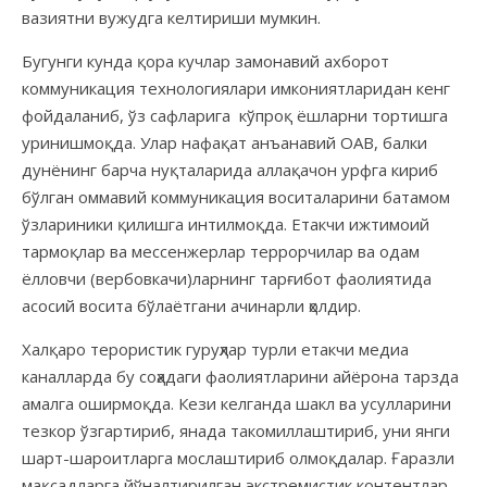
вазиятни вужудга келтириши мумкин.
Бугунги кунда қора кучлар замонавий ахборот
коммуникация технологиялари имкониятларидан кенг
фойдаланиб, ўз сафларига кўпроқ ёшларни тортишга
уринишмоқда. Улар нафақат анъанавий ОАВ, балки
дунёнинг барча нуқталарида аллақачон урфга кириб
бўлган оммавий коммуникация воситаларини батамом
ўзлариники қилишга интилмоқда. Етакчи ижтимоий
тармоқлар ва мессенжерлар террорчилар ва одам
ёлловчи (вербовкачи)ларнинг тарғибот фаолиятида
асосий восита бўлаётгани ачинарли ҳолдир.
Халқаро терористик гуруҳлар турли етакчи медиа
каналларда бу соҳадаги фаолиятларини айёрона тарзда
амалга оширмоқда. Кези келганда шакл ва усулларини
тезкор ўзгартириб, янада такомиллаштириб, уни янги
шарт-шароитларга мослаштириб олмоқдалар. Ғаразли
мақсадларга йўналтирилган экстремистик контентлар,