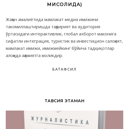
МИСОЛИДА)
Жаҳон амалиётида мамлакат медиа имижини
такомиллаштиришда таҳририят ва аудитория
ўртасидаги интерактивлик, глобал ахборот маконига
сифатли интеграция, туристик ва инвестицион салоҳият,
мамлакат имижи, имижмейкинг бўйича тадқиқотлар
алоҳида аҳамиятга моликдир.
БАТАФСИЛ
ТАВСИЯ ЭТАМАН