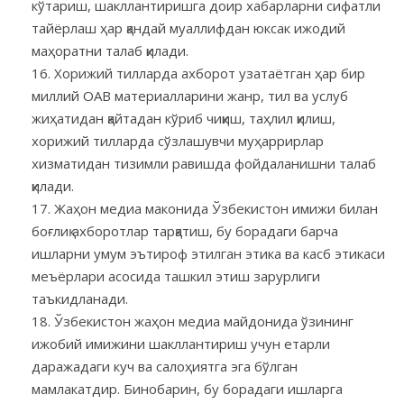
кўтариш, шакллантиришга доир хабарларни сифатли
тайёрлаш ҳар қандай муаллифдан юксак ижодий
маҳоратни талаб қилади.
Хорижий тилларда ахборот узатаётган ҳар бир
миллий ОАВ материалларини жанр, тил ва услуб
жиҳатидан қайтадан кўриб чиқиш, таҳлил қилиш,
хорижий тилларда сўзлашувчи муҳаррирлар
хизматидан тизимли равишда фойдаланишни талаб
қилади.
Жаҳон медиа маконида Ўзбекистон имижи билан
боғлиқ ахборотлар тарқатиш, бу борадаги барча
ишларни умум эътироф этилган этика ва касб этикаси
меъёрлари асосида ташкил этиш зарурлиги
таъкидланади.
Ўзбекистон жаҳон медиа майдонида ўзининг
ижобий имижини шакллантириш учун етарли
даражадаги куч ва салоҳиятга эга бўлган
мамлакатдир. Бинобарин, бу борадаги ишларга