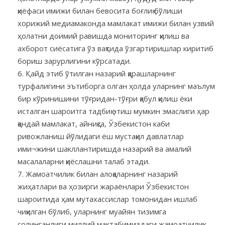
қиёфаси имижи билан бевосита боғлиқ бўлиши
хорижий медиамаконда мамлакат имижи билан узвий
ҳолатни доимий равишда мониторинг қилиш ва
ахборот сиёсатига ўз вақтида ўзгартиришлар киритиб
бориш зарурлигини кўрсатади.
Қайд этиб ўтилган назарий қарашларнинг
турфалигини эътиборга олган ҳолда уларнинг маълум
бир кўринишини тўғридан-тўғри қабул қилиш ёки
исталган шароитга тадбиқ этиш мумкин эмаслиги ҳар
қандай мамлакат, айниқса, Ўзбекистон каби
ривожланиш йўлидаги ёш мустақил давлатлар
ими¬жини шакллантиришда назарий ва амалий
масалаларни қиёслашни талаб этади.
Жамоатчилик билан алоқаларнинг назарий
жиҳатлари ва ҳозирги жараёнлари Ўзбекистон
шароитида ҳам мутахассислар томонидан ишлаб
чиқилган бўлиб, уларнинг муайян тизимга
солинганлиги миллий мактабимиздаги жамоатчилик