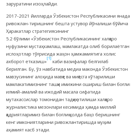
заруратини изоҳлайди.
2017-2021 йилларда Ўзбекистон Республикасини янада
ривожлан-тиришнинг бешта устувор йўналиши бўйича
Ҳаракатлар стратегиясининг
5.2 бўлими «Ўзбекистон Республикасининг халқаро
нуфузини мустаҳкамлаш, мамлакатда олиб борилаётган
ислоҳотлар тўғрисида жаҳон ҳамжамиятига холис
[1]
ахборот етказиш»
каби вазифалар белгилаб
берилган. Бу, ўз навбатида медиа маконда Ўзбекистон
мавзусининг алоҳида мавқе ва миқёсга кўтарилиши
мамлакатимиз­нинг ташқи имижини ошириш билан боғлиқ
илмий-амалий ва ижодий масала сифатида
мутахассислар томонидан тадқиқ этилиши халқаро
журналистика мезонлари кесимида ҳамда миллий
қадриятларимиз билан боғлиқ ҳолда баҳо беришнинг
кенг имкониятларини ривожлантиришда муҳим
аҳамият касб этади.