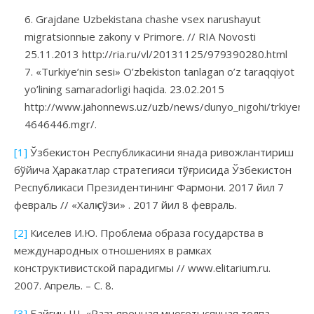
Grajdane Uzbekistana chashe vsex narushayut
migratsionnыe zakony v Primore. // RIA Novosti
25.11.2013 http://ria.ru/vl/20131125/979390280.html
«Turkiye’nin sesi» O’zbekiston tanlagan o’z taraqqiyot
yo’lining samaradorligi haqida. 23.02.2015
http://www.jahonnews.uz/uzb/news/dunyo_nigohi/trkiyenin_
4646446.mgr/.
[1]
Ўзбекистон Республикасини янада ривожлантириш
бўйича Ҳаракатлар стратегияси тўғрисида Ўзбекистон
Республикаси Президентининг Фармони. 2017 йил 7
февраль // «Халқ сўзи» . 2017 йил 8 февраль.
[2]
Киселев И.Ю. Проблема образа государства в
международных отношениях в рамках
конструктивистской парадигмы // www.elitarium.ru.
2007. Апрель. – C. 8.
[3]
Байгин Ш. «Разъяренная многотысячная толпа