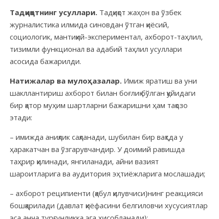
Тадқиқотнинг усуллари.
Тадқиқот жаҳон ва ўзбек
журналистика илмида синовдан ўтган қиёсий,
социологик, мантиқий-экспериментал, ахборот-таҳлил,
тизимли функционал ва адабий таҳлил усуллари
асосида бажарилди.
Натижалар ва мулоҳазалар.
Имиж яратиш ва уни
шакллантириш ахборот билан боғлиқ бўлган қуйидаги
бир қатор муҳим шартларни бажаришни ҳам тақозо
этади:
– имижда аниқлик сақланади, шубилан бир вақтда у
ҳаракатчан ва ўзгарувчандир. У доимий равишда
таҳрир қилинади, янгиланади, айни вазият
шароитларига ва аудитория эҳтиёжларига мослашади;
– ахборот реципиенти (қабул қилув­чиси)нинг реакцияси
бошқарилади (дав­лат қиёфасини белгиловчи хусусиятлар
эса анча турғунликка эга ҳисобланади);