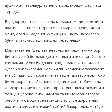
аудитория тасаввур­ларини бирлаштиради, фаоллаш­
тиради.
Барқарор константа асосида мам­лакат медиа имижини
яратиш ва шакл­лантириш мезонлари тарихий, ижти­
моий, сиёсий, маданий-маърифий шарт-шароитлар
бўйича такомиллаш­тиришни тақозо қилади.
Мамлакатнинг (давлатнинг) ички ва ташқи имижи бир-
бирига узвий боғлиқ ҳодиса эканлиги аниқланган. Халқаро
ҳамжамият у ёки бу давлат ҳақида мамлакат ичидаги
кўплаб воқеликлардан келиб чиққан ҳолда­гина тасаввурга
эга бўлиши, шу тариқа ички ва ташқи тасаввур яхлит бир
бутун жараёнга айланиши таҳлил этилган. Жамиятда
демократик мезон­ларнинг қарор топганлиги, аҳолининг
турмуш фаровонлиги, ички ва ташқи муноса­батларга
очиқлиги, иқтисодий инвести­циялар учун шароитлар
яратилганлиги, ижтимоий-сиёсий барқарорлик, мат­буот