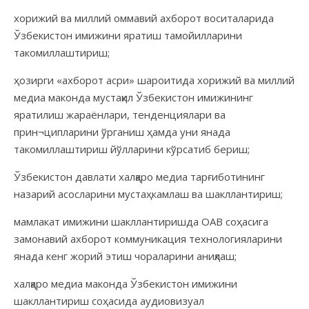
хорижий ва миллий оммавий ахборот воситаларида
Ўзбекистон имижини яратиш тамойилларини
такомиллаштириш;
ҳозирги «ахборот асри» шароитида хорижий ва миллий
медиа маконда мустақил Ўзбекистон имижининг
яратилиш жараёнлари, тенденциялари ва
прин¬ципларини ўрганиш ҳамда уни янада
такомиллаштириш йўлларини кўрсатиб бериш;
Ўзбекистон давлати халқаро медиа тарғиботининг
назарий асосларини мустаҳкамлаш ва шакллантириш;
мамлакат имижини шакллантиришда ОАВ соҳасига
замонавий ахборот коммуникация технологияларини
янада кенг жорий этиш чораларини аниқлаш;
халқаро медиа маконда Ўзбекистон имижини
шакллантириш соҳасида аудиовизуал