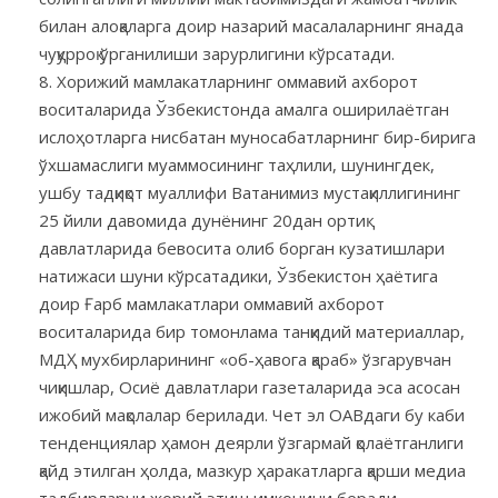
билан алоқаларга доир назарий масалаларнинг янада
чуқурроқ ўрганилиши зарурлигини кўрсатади.
Хорижий мамлакатларнинг оммавий ахборот
воситаларида Ўзбекистонда амалга оширилаётган
ислоҳотларга нисбатан муносабатларнинг бир-бирига
ўхшамаслиги муаммосининг таҳлили, шунингдек,
ушбу тадқиқот муаллифи Ватанимиз мустақиллигининг
25 йили давомида дунёнинг 20дан ортиқ
давлатларида бевосита олиб борган кузатишлари
натижаси шуни кўрсатадики, Ўзбекистон ҳаётига
доир Ғарб мамлакатлари оммавий ахборот
воситаларида бир томонлама танқидий материаллар,
МДҲ мухбирларининг «об-ҳавога қараб» ўзгарувчан
чиқишлар, Осиё давлатлари газеталарида эса асосан
ижобий мақолалар берилади. Чет эл ОАВдаги бу каби
тенденциялар ҳамон деярли ўзгармай қолаётганлиги
қайд этилган ҳолда, мазкур ҳаракатларга қарши медиа
тадбирларни жорий этиш имконини беради.