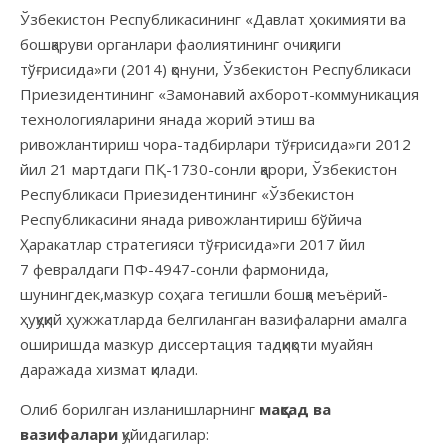
Ўзбекистон Республикасининг «Давлат ҳокимияти ва
бошқаруви органлари фаолиятининг очиқлиги
тўғрисида»ги (2014) қонуни, Ўзбекистон Республикаси
Приезидентининг «Замонавий ахборот-коммуникация
технологияларини янада жорий этиш ва
ривожлантириш чора-тадбирлари тўғрисида»ги 2012
йил 21 мартдаги ПҚ-1730-сонли қарори, Ўзбекистон
Республикаси Приезидентининг «Ўзбекистон
Республикасини янада ривожлантириш бўйича
Ҳаракатлар стратегияси тўғрисида»ги 2017 йил
7 февралдаги ПФ-4947-сонли фармонида,
шунингдек,мазкур соҳага тегишли бошқа меъёрий-
ҳуқуқий ҳужжатларда белгиланган вазифаларни амалга
оширишда мазкур диссертация тадқиқоти муайян
даражада хизмат қилади.
Олиб борилган изланишларнинг
мақсад ва
вазифалари
қуйидагилар: