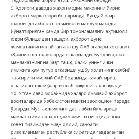
Ҳозирги даврда жаҳон медиа маконини йирик
ахборот марказлари бошқармоқда. Бундай оғир
шароитда ахборот таъминоти маълум мақсадга
йўналтирилган ҳамда бир томонламалиги эҳтимоли
юқори бўлишидан ташқари, ахборот дунё
жамоатчилигига айнан ана шу ОАВ эгалари хоҳлаган
кўриниш ва талқинларда етказилади. Бундай ҳолат
мамлакатнинг нафақат ташқи, балки унинг ички
имижига ҳам путур етказиши ушбу ҳолатнинг салбий
таъсирини миллий ОАВ ёрдамида камайтириш
юзасидан таклифлар ишлаб чиқишни тақозо қилади.
Ўтган давр мобайнида халқаро оммавий ахборот
воситаларида Ўзбекистон имижи эволюцион тарзда
ўзгарди. Мустақилликнинг дастлабки йилларида
мамлакатимиз жаҳон ҳамжамияти нигоҳида эски
совет тизимидан чиққан оддий, саноати
ривожланмаган республика сифатида гавдаланган