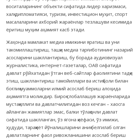
воситаларининг объекти сифатида лидер харизмаси,
халқ дипломатияси, туризм, инвестицион муҳит, спорт
масалаларини ахборий жараёнлар тезлашуви кесимида
ёритиш муҳим аҳамият касб этади.
Жаҳонда мамлакат медиа имижини яратиш ва уни
такомиллаштириш, ташқи медиа тарғиботининг назарий
асосларини шакллантириш, бу борада аудиовизуал
журналистика, интернет-газеталар, ОАВ сифатида
давлат рўйхатидан ўтган веб-сайтлар фаолиятини тадқиқ
этиш, шакллантириш тамойиллари ва истиқболи билан
боғлиқ муаммоларни илмий асослаб бериш алоҳида
аҳамиятга моликдир. Бироқ глобаллашув жараёнларида
мустақиллиги ва давлатчилигидан воз кечган – хаосга
айланган жамиятлар эмас, балки тўлақонли давлат
сифатида шаклланган, ўз ягона қиёфаси, ўз имижи,
ҳудуди, тараққиёт йўналишларини аниқ белгилаб олган
давлатларнинг фаол ривожланишини асослаб бериш