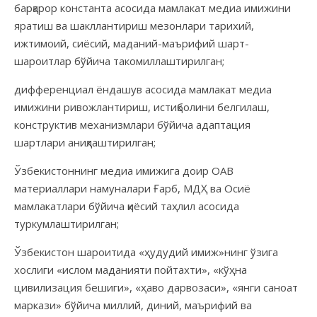
барқарор константа асосида мамлакат медиа имижини
яратиш ва шакллантириш мезонлари тарихий,
ижтимоий, сиёсий, маданий-маърифий шарт-
шароитлар бўйича такомиллаштирилган;
дифференциал ёндашув асосида мамлакат медиа
имижини ривожлантириш, истиқболини белгилаш,
конструктив механизмлари бўйича адаптация
шартлари аниқлаштирилган;
Ўзбекистоннинг медиа имижига доир ОАВ
материаллари намуналари Ғарб, МДҲ ва Осиё
мамлакатлари бўйича қиёсий таҳлил асосида
туркумлаштирилган;
Ўзбекистон шароитида «ҳудудий имиж»нинг ўзига
хослиги «ислом маданияти пойтахти», «кўҳна
цивилизация бешиги», «ҳаво дарвозаси», «янги саноат
маркази» бўйича миллий, диний, маърифий ва