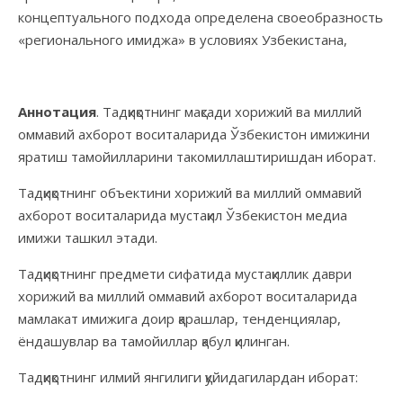
концептуального подхода определена своеобразность
«регионального имиджа» в условиях Узбекистана,
Аннотация
. Тадқиқотнинг мақсади хорижий ва миллий
оммавий ахборот воситаларида Ўзбекистон имижини
яратиш тамойилларини такомиллаштиришдан иборат.
Тадқиқотнинг объектини хорижий ва миллий оммавий
ахборот воситаларида мустақил Ўзбекистон медиа
имижи ташкил этади.
Тадқиқотнинг предмети сифатида мустақиллик даври
хорижий ва миллий оммавий ахборот воситаларида
мамлакат имижига доир қарашлар, тенденциялар,
ёндашувлар ва тамойиллар қабул қилинган.
Тадқиқотнинг илмий янгилиги қуйидагилардан иборат: