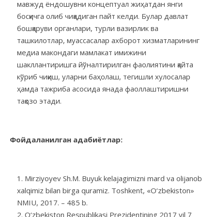
мавжуд ёндошувни концептуал жиҳатдан янги
босқичга олиб чиқадиган пайт келди. Булар давлат
бошқаруви органлари, турли вазирлик ва
ташкилотлар, муассасалар ахборот хизматларининг
медиа макондаги мамлакат имижини
шакллантиришга йўналтирилган фаолиятини қайта
кўриб чиқиш, уларни баҳолаш, тегишли хулосалар
ҳамда тажриба асосида янада фаоллаштиришни
тақозо этади.
Фойдаланилган адабиётлар:
Mirziyoyev Sh.M. Buyuk kelajagimizni mard va olijanob
xalqimiz bilan birga quramiz. Toshkent, «O‘zbekiston»
NMIU, 2017. – 485 b.
O‘zbekiston Respublikasi Prezidentining 2017 yil 7