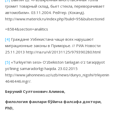
громит товарный склад, бьет стекла, переворачивает
автомобили». 03.11.2004. Рейтер. (Коканд).
http://www.materick.ru/index.php?bulid=95&bulsectionid
=8584&section=analitics
[4]
Граждане Узбекистана чаще всех нарушают
миграционные законы в Приморье. // РИА Новости
25.11.2013 http://ria.ru/vl/20131125/979390280.html
[5]
«Turkiye’nin sesi» O’zbekiston tanlagan o’z taraqqiyot
yo’lining samaradorligi haqida. 23.02.2015
http://www.jahonnews.uz/uzb/news/dunyo_nigohi/trkiyenin_se
4646446.mgr/.
Беруний Султонович Алимов,
филология фанлари бўйича фалсафа доктори,
PhD,