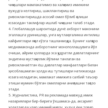
чиқишлари мамлакатимиз ва халқимиз имижини
вужудга келтириш, шакллантириш ва
ривожлантиришда асосий омил бўлиб қолиши
юзасидан таклифлар ишлаб чиқишни талаб этади.
Глобаллашув шароитида дунё ахборот маконини
эгаллашга уринишлар, унга мутлақ эгаликка интилиш
кайфиятлари яққол кўзга ташланмоқда. Бунинг халқаро
медиамаконда ахборотнинг монополлашувига йўл
очиши, айрим ҳолларда эса қудратли давлатларнинг
эндигина мустақиллик йўлини танлаган ва
ривожланаётган ёш давлатлар манфаатлари билан
ҳисоблашмаган ҳолда иш тутишлари натижасида
юзага келадиган, мамлакат имижига салбий таъсир
этиши мумкин бўлган омилларни аниқлашни тақозо
этади.
Журналистика, PR ва рекламада мавжуд имиж
назариялари бир-бирига ўхшамаса-да, аксарият
ҳолатларда улар умумий мавзу, ҳудуд ёки товар