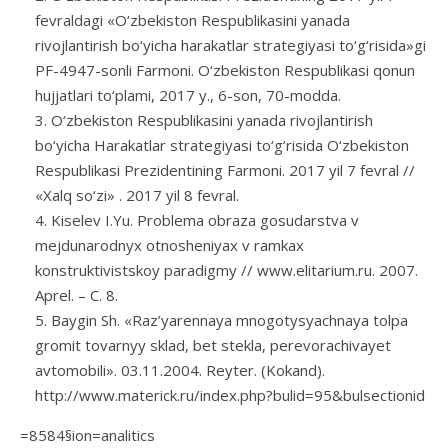
fevraldagi «O‘zbekiston Respublikasini yanada
rivojlantirish bo‘yicha harakatlar strategiyasi to‘g‘risida»gi
PF-4947-sonli Farmoni. O‘zbekiston Respublikasi qonun
hujjatlari to‘plami, 2017 y., 6-son, 70-modda.
O‘zbekiston Respublikasini yanada rivojlantirish
bo‘yicha Harakatlar strategiyasi to‘g‘risida O‘zbekiston
Respublikasi Prezidentining Farmoni. 2017 yil 7 fevral //
«Xalq so‘zi» . 2017 yil 8 fevral.
Kiselev I.Yu. Problema obraza gosudarstva v
mejdunarodnyx otnosheniyax v ramkax
konstruktivistskoy paradigmy // www.elitarium.ru. 2007.
Aprel. – C. 8.
Baygin Sh. «Raz’yarennaya mnogotysyachnaya tolpa
gromit tovarnyy sklad, bet stekla, perevorachivayet
avtomobili». 03.11.2004. Reyter. (Kokand).
http://www.materick.ru/index.php?bulid=95&bulsectionid
=8584§ion=analitics