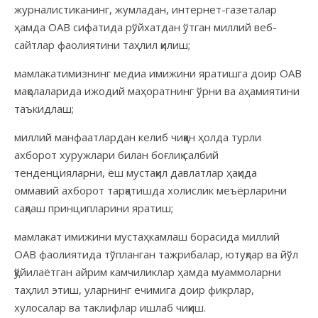
журналистиканинг, жумладан, интернет-газеталар
ҳамда ОАВ сифатида рўйхатдан ўтган миллий веб-
сайтлар фаолиятини таҳлил қилиш;
мамлакатимизнинг медиа имижини яратишга доир ОАВ
мақолаларида ижодий маҳоратнинг ўрни ва аҳамиятини
таъкидлаш;
миллий манфаатлардан келиб чиққан ҳолда турли
ахборот хуружлари билан боғлиқ салбий
тенденцияларни, ёш мустақил давлатлар ҳақида
оммавий ахборот тарқатишда холислик меъёрларини
сақлаш принципларини яратиш;
мамлакат имижини мустаҳкамлаш борасида миллий
ОАВ фаолиятида тўпланган тажрибалар, ютуқлар ва йўл
қўйилаётган айрим камчиликлар ҳамда муаммоларни
таҳлил этиш, уларнинг ечимига доир фикрлар,
хулосалар ва таклифлар ишлаб чиқиш.