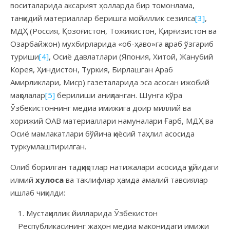
воситаларида аксарият ҳолларда бир томонлама,
танқидий материаллар беришга мойиллик сезилса
[3]
,
МДҲ (Россия, Қозоғистон, Тожикистон, Қирғизистон ва
Озарбайжон) мухбирларида «об-ҳаво»га қараб ўзгариб
туриши
[4]
, Осиё давлатлари (Япония, Хитой, Жанубий
Корея, Ҳиндистон, Туркия, Бирлашган Араб
Амирликлари, Миср) газеталарида эса асосан ижобий
мақолалар
[5]
берилиши аниқланган. Шунга кўра
Ўзбекистоннинг медиа имижига доир миллий ва
хорижий ОАВ материаллари намуналари Ғарб, МДҲ ва
Осиё мамлакатлари бўйича қиёсий таҳлил асосида
туркумлаштирилган.
Олиб борилган тадқиқотлар натижалари асосида қуйидаги
илмий
хулоса
ва таклифлар ҳамда амалий тавсиялар
ишлаб чиқилди:
Мустақиллик йилларида Ўзбекистон
Республикасининг жаҳон медиа маконидаги имижи