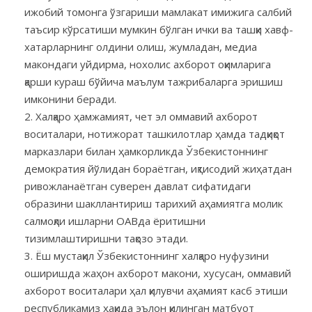
ижобий томонга ўзгариши мамлакат имижига салбий
таъсир кўрсатиши мумкин бўлган ички ва ташқи хавф-
хатарларнинг олдини олиш, жумладан, медиа
макондаги уйдирма, нохолис ахборот оқимларига
қарши кураш бўйича маълум тажрибаларга эришиш
имконини беради.
Халқаро ҳамжамият, чет эл оммавий ахборот
воситалари, нотижорат ташкилотлар ҳамда тадқиқот
марказлари билан ҳамкорликда Ўзбекистоннинг
демократия йўлидан бораётган, иқтисодий жиҳатдан
ривожланаётган суверен давлат сифатидаги
образини шакллантириш тарихий аҳамиятга молик
салмоқли ишларни ОАВда ёритишни
тизимлаштиришни тақозо этади.
Ёш мустақил Ўзбекистоннинг халқаро нуфузини
оширишда жаҳон ахборот макони, хусусан, оммавий
ахборот воситалари ҳал қилувчи аҳамият касб этиши
республикамиз ҳақида эълон қилинган матбуот