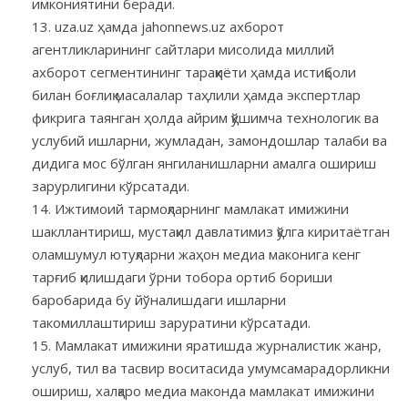
имкониятини беради.
uza.uz ҳамда jahonnews.uz ахборот
агентликларининг сайтлари мисолида миллий
ахборот сегментининг тараққиёти ҳамда истиқболи
билан боғлиқ масалалар таҳлили ҳамда экспертлар
фикрига таянган ҳолда айрим қўшимча технологик ва
услубий ишларни, жумладан, замондошлар талаби ва
дидига мос бўлган янгиланишларни амалга ошириш
зарурлигини кўрсатади.
Ижтимоий тармоқларнинг мамлакат имижини
шакллантириш, мустақил давлатимиз қўлга киритаётган
оламшумул ютуқларни жаҳон медиа маконига кенг
тарғиб қилишдаги ўрни тобора ортиб бориши
баробарида бу йўналишдаги ишларни
такомиллаштириш заруратини кўрсатади.
Мамлакат имижини яратишда журналистик жанр,
услуб, тил ва тасвир воситасида умумсамарадорликни
ошириш, халқаро медиа маконда мамлакат имижини