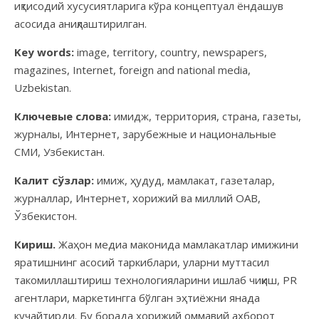
иқтисодий хусусиятларига кўра концептуал ёндашув
асосида аниқлаштирилган.
Key words:
image, territory, country, newspapers,
magazines, Internet, foreign and national media,
Uzbekistan.
Ключевые слова:
имидж, территория, страна, газеты,
журналы, Интернет, зарубежные и национальные
СМИ, Узбекистан.
Калит сўзлар
:
имиж, ҳудуд, мамлакат, газеталар,
журналлар, Интернет, хорижий ва миллий ОАВ,
Ўзбекистон.
Кириш.
Жаҳон медиа маконида мамлакатлар имижини
яратишнинг асосий таркиблари, уларни муттасил
такомиллаштириш технологияларини ишлаб чиқиш, PR
агентлари, маркетингга бўлган эҳтиёжни янада
кучайтирди. Бу борада хорижий оммавий ахборот