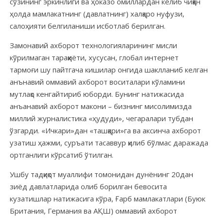
сўзининг эркин­лиги ва ҳоказо омиллардан келиб чиққан
ҳолда мамлакатнинг (дав­латнинг) халқаро нуфузи,
салоҳияти белгиланиши исботлаб берилган.
Замонавий ахборот технология­ларининг мисли
кўрилмаган тараққиёти, хусусан, глобал интернет
тармоғи шу пайтгача кишилар онгида шаклланиб келган
анънавий оммавий ахборот воситалари кўламини
мутлақо кенгайтириб юборди. Бунинг натижа­сида
анъанавий ахборот макони – бизнинг мисолимизда
миллий журналистика «ҳудуди», чегаралари тубдан
ўзгарди. «Ичкари»дан «ташқари»га ва аксинча ахборот
узатиш ҳажми, суръати тасаввур қилиб бўлмас даражада
ортганлиги кўрсатиб ўтилган.
Ушбу тадқиқот муаллифи томонидан дунёнинг 20дан
зиёд давлатларида олиб борилган бевосита
кузатишлар натижасига кўра, Ғарб мамлакатлари (Буюк
Британия, Германия ва АҚШ) оммавий ахборот