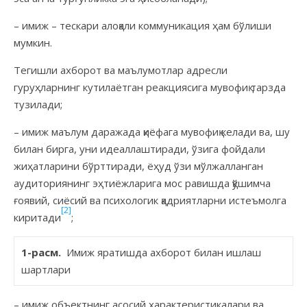
– имиж – тескари алоқали комму­никация ҳам бўлиши
мумкин.
Тегишли ахборот ва маълумотлар адресли
гуруҳларнинг кутилаётган реак­циясига мувофиқ тарзда
тузилади;
– имиж маълум даражада қиёфага мувофиқ келади ва, шу
билан бирга, уни идеаллаштиради, ўзига фойдали
жиҳатларини бўрттиради, ёҳуд ўзи мўлжалланган
аудиториянинг эҳтиёж­ларига мос равишда қўшимча
ғоявий, сиёсий ва психологик қадриятларни истеъмолга
[2]
киритади
;
1-расм.
Имиж яратишда ахборот билан ишлаш
шартлари
– имиж объектнинг асосий харак­теристикалари ва