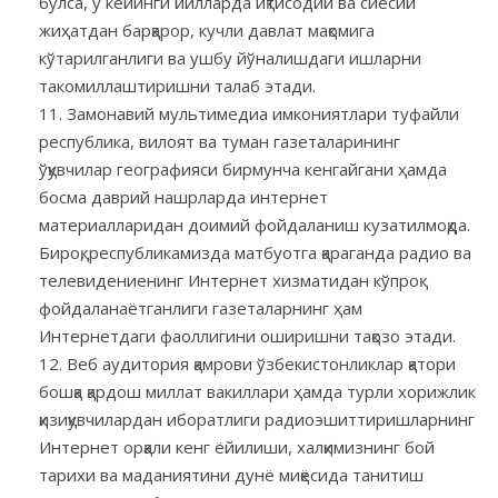
бўлса, у кейинги йилларда иқтисодий ва сиёсий
жиҳатдан барқарор, кучли давлат мақомига
кўтарилганлиги ва ушбу йўналишдаги ишларни
такомиллаштиришни талаб этади.
Замонавий мультимедиа имкониятлари туфайли
республика, вилоят ва туман газеталарининг
ўқувчилар географияси бирмунча кенгайгани ҳамда
босма даврий нашрларда интернет
материалларидан доимий фойдаланиш кузатилмоқда.
Бироқ, республикамизда матбуотга қараганда радио ва
телевидениенинг Интернет хизматидан кўпроқ
фойдаланаётганлиги газеталарнинг ҳам
Интернетдаги фаоллигини оширишни тақозо этади.
Веб аудитория қамрови ўзбекистонликлар қатори
бошқа қардош миллат вакиллари ҳамда турли хорижлик
қизиқувчилардан иборатлиги радиоэшиттиришларнинг
Интернет орқали кенг ёйилиши, халқимизнинг бой
тарихи ва маданиятини дунё миқёсида танитиш