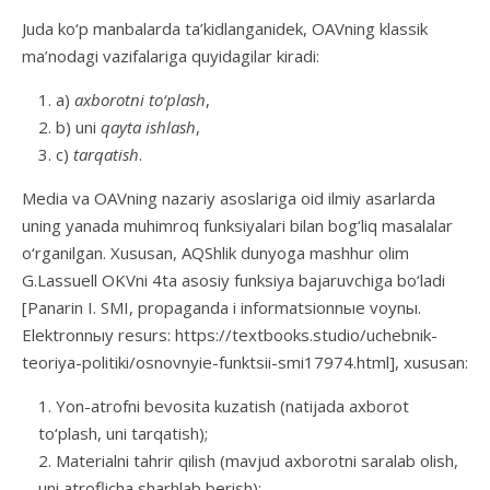
Juda ko‘p manbalarda ta’kidlanganidek, OAVning klassik
ma’nodagi vazifalariga quyidagilar kiradi:
a)
axborotni to‘plash
,
b) uni
qayta ishlash
,
c)
tarqatish
.
Media va OAVning nazariy asoslariga oid ilmiy asarlarda
uning yanada muhimroq funksiyalari bilan bog‘liq masalalar
o‘rganilgan. Xususan, AQShlik dunyoga mashhur olim
G.Lassuell OKVni 4ta asosiy funksiya bajaruvchiga bo‘ladi
[Panarin I. SMI, propaganda i informatsionnыe voynы.
Elektronnыy resurs: https://textbooks.studio/uchebnik-
teoriya-politiki/osnovnyie-funktsii-smi17974.html], xususan:
Yon-atrofni bevosita kuzatish (natijada axborot
to‘plash, uni tarqatish);
Materialni tahrir qilish (mavjud axborotni saralab olish,
uni atroflicha sharhlab berish);