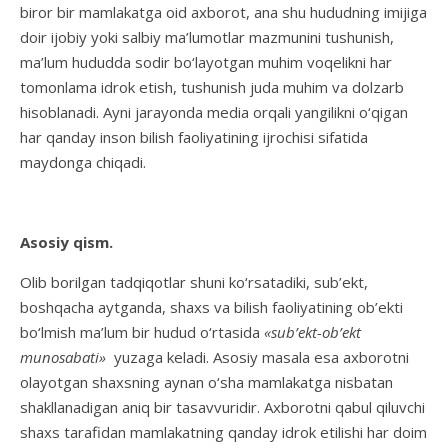
biror bir mamlakatga oid axborot, ana shu hududning imijiga
doir ijobiy yoki salbiy ma’lumotlar mazmunini tushunish,
ma’lum hududda sodir bo‘layotgan muhim voqelikni har
tomonlama idrok etish, tushunish juda muhim va dolzarb
hisoblanadi. Ayni jarayonda media orqali yangilikni o‘qigan
har qanday inson bilish faoliyatining ijrochisi sifatida
maydonga chiqadi.
Asosiy qism.
Olib borilgan tadqiqotlar shuni ko‘rsatadiki, sub’ekt,
boshqacha aytganda, shaxs va bilish faoliyatining ob’ekti
bo‘lmish ma’lum bir hudud o‘rtasida
«sub’ekt-ob’ekt
munosabati»
yuzaga keladi. Asosiy masala esa axborotni
olayotgan shaxsning aynan o‘sha mamlakatga nisbatan
shakllanadigan aniq bir tasavvuridir. Axborotni qabul qiluvchi
shaxs tarafidan mamlakatning qanday idrok etilishi har doim