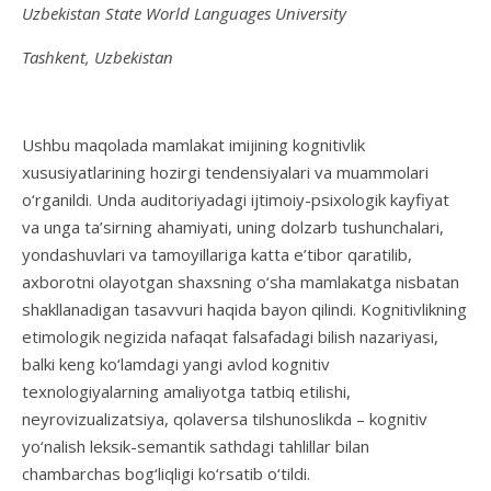
Uzbekistan State World Languages University
Tashkent, Uzbekistan
Ushbu maqolada mamlakat imijining kognitivlik
xususiyatlarining hozirgi tendensiyalari va muammolari
o‘rganildi. Unda auditoriyadagi ijtimoiy-psixologik kayfiyat
va unga ta’sirning ahamiyati, uning dolzarb tushunchalari,
yondashuvlari va tamoyillariga katta e’tibor qaratilib,
axborotni olayotgan shaxsning o‘sha mamlakatga nisbatan
shakllanadigan tasavvuri haqida bayon qilindi. Kognitivlikning
etimologik negizida nafaqat falsafadagi bilish nazariyasi,
balki keng ko‘lamdagi yangi avlod kognitiv
texnologiyalarning amaliyotga tatbiq etilishi,
neyrovizualizatsiya, qolaversa tilshunoslikda – kognitiv
yo‘nalish leksik-semantik sathdagi tahlillar bilan
chambarchas bog‘liqligi ko‘rsatib o‘tildi.