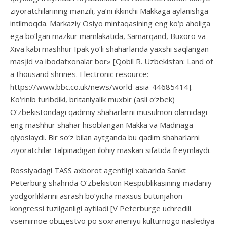
ziyoratchilarining manzili, ya’ni ikkinchi Makkaga aylanishga
intilmoqda. Markaziy Osiyo mintaqasining eng ko‘p aholiga
ega bo‘lgan mazkur mamlakatida, Samarqand, Buxoro va
Xiva kabi mashhur Ipak yo‘li shaharlarida yaxshi saqlangan
masjid va ibodatxonalar bor» [Qobil R. Uzbekistan: Land of
a thousand shrines. Electronic resource:
https://www.bbc.co.uk/news/world-asia-44685414].
Ko‘rinib turibdiki, britaniyalik muxbir (asli o‘zbek)
O‘zbekistondagi qadimiy shaharlarni musulmon olamidagi
eng mashhur shahar hisoblangan Makka va Madinaga
qiyoslaydi. Bir so‘z bilan aytganda bu qadim shaharlarni
ziyoratchilar talpinadigan ilohiy maskan sifatida freymlaydi.
Rossiyadagi TASS axborot agentligi xabarida Sankt
Peterburg shahrida O‘zbekiston Respublikasining madaniy
yodgorliklarini asrash bo‘yicha maxsus butunjahon
kongressi tuzilganligi aytiladi [V Peterburge uchredili
vsemirnoe obщestvo po soxraneniyu kulturnogo naslediya