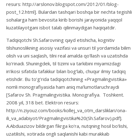
resurs: http://arslonov.blogspot.com/2012/01/blog-
post_12.html]. Bulardan tashqari boshqa bir nechta tegishli
sohalarga ham bevosita kirib borishi jarayonida yaqqol
kuzatilayotgani isbot talab qilinmaydigan haqiqatdir.
Tadqiqotchi Sh.Safarovning qayd etishicha, kognitiv
tilshunoslikning asosiy vazifasi va unsuri til yordamida bilim
olish va uni saqlash, tilni real amalda qo‘llash va uzatishda
ko‘rinadi. Shuningdek, til tizimi va tarkibini miyamizdagi
in’ikosi sifatida tafakkur bilan bog‘lab, chuqur ilmiy tadqiq
etishdir. Bu to‘g’rida tadqiqotchining «Pragmalingvistika»
nomli monografiyasida ham aniq ma’lumotlaruchraydi
[Safarov Sh. Pragmalingvistika. Monografiya. Toshkent.
2008 yil, 318 bet. Elektron resurs:
http://n.ziyouz.com/books/kollej_va_otm_darsliklari/ona-
ili_va_adabiyot/Pragmalingvistika%20(Sh.Safarov).pdf].
A.Abduazizov bildirgan fikrga ko‘ra, nutqning hosil bo‘lishi,
uzatilishi, xotirada ongli saqlanishi kabi murakkab