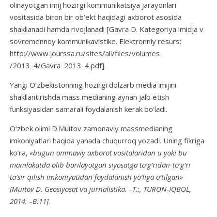
olinayotgan imij hozirgi kommunikatsiya jarayonlari
vositasida biron bir ob’ekt haqidagi axborot asosida
shakllanadi hamda rivojlanadi [Gavra D. Kategoriya imidja v
sovremennoy kommunikavistike. Elektronniy resurs:
http://www.jourssa.ru/sites/all/files/volumes
/2013_4/Gavra_2013_4.pdf].
Yangi O‘zbekistonning hozirgi dolzarb media imijini
shakllantirishda mass medianing aynan jalb etish
funksiyasidan samarali foydalanish kerak bo‘ladi.
O‘zbek olimi D.Muitov zamonaviy massmedianing
imkoniyatlari haqida yanada chuqurroq yozadi. Uning fikriga
ko‘ra,
«bugun ommaviy axborot vositalaridan u yoki bu
mamlakatda olib borilayotgan siyosatga to‘g‘ridan-to‘g‘ri
ta’sir qilish imkoniyatidan foydalanish yo‘liga o‘tilgan»
[
Muitov D. Geosiyosat va jurnalistika. –T.:, TURON-IQBOL,
2014. –B.11]
.