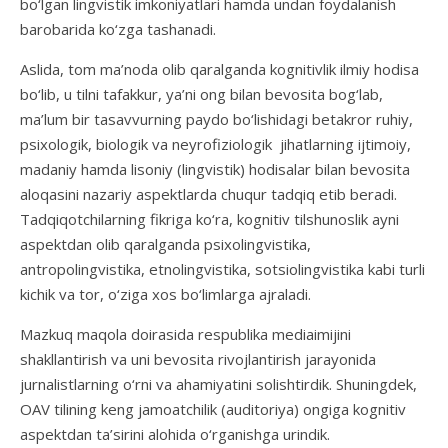
bo‘lgan lingvistik imkoniyatlari hamda undan foydalanish
barobarida ko‘zga tashanadi.
Aslida, tom ma’noda olib qaralganda kognitivlik ilmiy hodisa
bo‘lib, u tilni tafakkur, ya’ni ong bilan bevosita bog‘lab,
ma’lum bir tasavvurning paydo bo‘lishidagi betakror ruhiy,
psixologik, biologik va neyrofiziologik jihatlarning ijtimoiy,
madaniy hamda lisoniy (lingvistik) hodisalar bilan bevosita
aloqasini nazariy aspektlarda chuqur tadqiq etib beradi.
Tadqiqotchilarning fikriga ko‘ra, kognitiv tilshunoslik ayni
aspektdan olib qaralganda psixolingvistika,
antropolingvistika, etnolingvistika, sotsiolingvistika kabi turli
kichik va tor, o‘ziga xos bo‘limlarga ajraladi.
Mazkuq maqola doirasida respublika mediaimijini
shakllantirish va uni bevosita rivojlantirish jarayonida
jurnalistlarning o‘rni va ahamiyatini solishtirdik. Shuningdek,
OAV tilining keng jamoatchilik (auditoriya) ongiga kognitiv
aspektdan ta’sirini alohida o‘rganishga urindik.