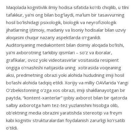
Maqolada kognitivlik ilmiy hodisa sifatida ko‘rib chiqilib, u tilni
tafakkur, ya’ni ong bilan bog‘laydi, ma’lum bir tasavvurning
hosil bo‘lishidagi psixologik, biologik va neyrofiziologik
jihatlarning ijtimoiy, madaniy va lisoniy hodisalar bilan uzviy
aloqasini chuqur nazariy aspektlarda o‘rganildi.
Auditoriyaning mediakontent bilan doimiy aloqada bo‘lishi,
ya’ni axborotning tarkibiy qismlari – so‘z va iboralar,
grafikalar, ovoz yoki videotasvirlar vositasida resipient
ongiga o‘rnashishi natijasida uning xotirasida voqeaning
aksi, predmetning obrazi yoki alohida hududning imiji hosil
bo‘lashi alohida tadqiq etildi. Xorijiy va milliy OAVlarida Yangi
O‘zbekistonning o‘zga xos obrazi, imiji shakllanayotgan bir
paytda, “kontent-xanterlar” ijobiy axborot bilan bir qatorda
salbiy axborotga ham tez-tez yuzlanishini hisobga olib,
ob’ektning media obrazini yaratishda stereotip va freym
kabi kognitiv strukturalardan foydalanish zarurligi ko‘rsatib
o‘tildi.