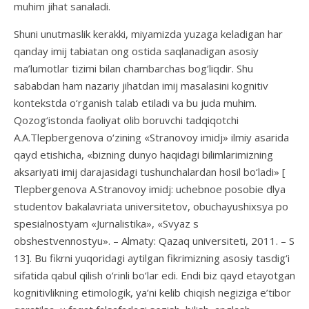
muhim jihat sanaladi.
Shuni unutmaslik kerakki, miyamizda yuzaga keladigan har
qanday imij tabiatan ong ostida saqlanadigan asosiy
ma’lumotlar tizimi bilan chambarchas bog‘liqdir. Shu
sababdan ham nazariy jihatdan imij masalasini kognitiv
kontekstda o‘rganish talab etiladi va bu juda muhim.
Qozog‘istonda faoliyat olib boruvchi tadqiqotchi
A.A.Tlepbergenova o‘zining «Stranovoy imidj» ilmiy asarida
qayd etishicha, «bizning dunyo haqidagi bilimlarimizning
aksariyati imij darajasidagi tushunchalardan hosil bo‘ladi» [
Tlepbergenova A.Stranovoy imidj: uchebnoe posobie dlya
studentov bakalavriata universitetov, obuchayushixsya po
spesialnostyam «Jurnalistika», «Svyaz s
obshestvennostyu». – Almaty: Qazaq universitetі, 2011. – S
13]. Bu fikrni yuqoridagi aytilgan fikrimizning asosiy tasdig‘i
sifatida qabul qilish o‘rinli bo‘lar edi. Endi biz qayd etayotgan
kognitivlikning etimologik, ya’ni kelib chiqish negiziga e’tibor