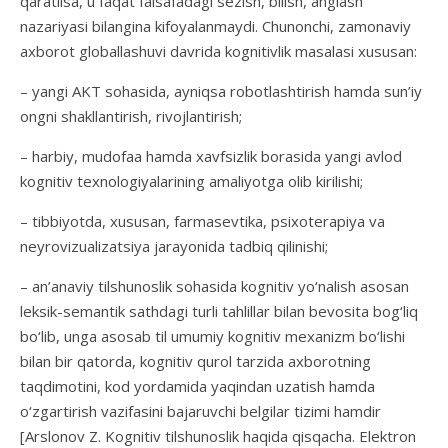
qaratilsa, u faqat falsafadagi sezish, bilish, anglash
nazariyasi bilangina kifoyalanmaydi. Chunonchi, zamonaviy
axborot globallashuvi davrida kognitivlik masalasi xususan:
– yangi AKT sohasida, ayniqsa robotlashtirish hamda sun’iy
ongni shakllantirish, rivojlantirish;
– harbiy, mudofaa hamda xavfsizlik borasida yangi avlod
kognitiv texnologiyalarining amaliyotga olib kirilishi;
– tibbiyotda, xususan, farmasevtika, psixoterapiya va
neyrovizualizatsiya jarayonida tadbiq qilinishi;
– an’anaviy tilshunoslik sohasida kognitiv yo‘nalish asosan
leksik-semantik sathdagi turli tahlillar bilan bevosita bog‘liq
bo‘lib, unga asosab til umumiy kognitiv mexanizm bo‘lishi
bilan bir qatorda, kognitiv qurol tarzida axborotning
taqdimotini, kod yordamida yaqindan uzatish hamda
o‘zgartirish vazifasini bajaruvchi belgilar tizimi hamdir
[Arslonov Z. Kognitiv tilshunoslik haqida qisqacha. Elektron