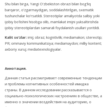
Shu bilan birga, Yangi O‘zbekiston obrazi bilan bog‘liq
barqaror, o‘zgarmaydigan, soddalashtirilgan, sxematik
tushunchalar ko‘rsatildi. Stereotiplar amaliyotda salbiy yoki
ijobiy bo‘lishini hisobga olib, mamlakat imijni yuksaltirishda
ijobiy stereotiplardan samarali foydalanish usullari yoritildi.
Kalit so‘zlar:
imij; obraz; kognitivlik; mediamakon; stereotip;
PR; ommaviy kommunikatsiya; mediamaydon; milliy kontent;
axboriy xuruj; mediatexnologiyalar.
Аннотация.
Данная статья рассматривает современные тенденции
и проблемы когнитивных особенностей имиджа
страны. В данном исследовании рассказывается о
социально-психологических настроениях в обществе, а
именно о значении воздействия на аудиторию, о