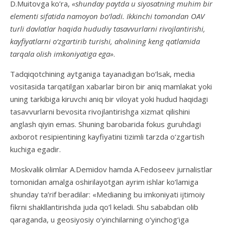
D.Muitovga ko’ra,
«shunday paytda u siyosatning muhim bir
elementi sifatida namoyon bo‘ladi. Ikkinchi tomondan OAV
turli davlatlar haqida hududiy tasavvurlarni rivojlantirishi,
kayfiyatlarni o‘zgartirib turishi, aholining keng qatlamida
tarqala olish imkoniyatiga ega»
.
Tadqiqotchining aytganiga tayanadigan bo‘lsak, media
vositasida tarqatilgan xabarlar biron bir aniq mamlakat yoki
uning tarkibiga kiruvchi aniq bir viloyat yoki hudud haqidagi
tasavvurlarni bevosita rivojlantirishga xizmat qilishini
anglash qiyin emas. Shuning barobarida fokus guruhdagi
axborot resipientining kayfiyatini tizimli tarzda o‘zgartish
kuchiga egadir.
Moskvalik olimlar A.Demidov hamda A.Fedoseev jurnalistlar
tomonidan amalga oshirilayotgan ayrim ishlar ko‘lamiga
shunday ta’rif beradilar: «Medianing bu imkoniyati ijtimoiy
fikrni shakllantirishda juda qo‘l keladi. Shu sababdan olib
qaraganda, u geosiyosiy o‘yinchilarning o‘yinchog‘iga