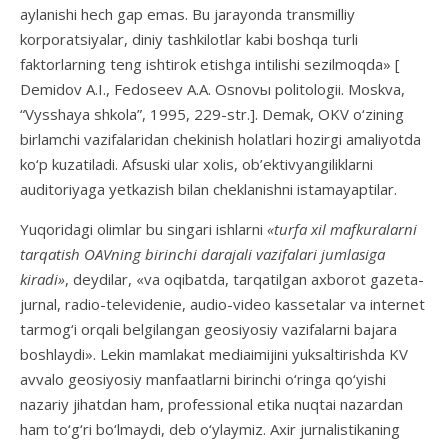
aylanishi hech gap emas. Bu jarayonda transmilliy
korporatsiyalar, diniy tashkilotlar kabi boshqa turli
faktorlarning teng ishtirok etishga intilishi sezilmoqda» [
Demidov A.I., Fedoseev A.A. Osnovы politologii. Moskva,
“Vysshaya shkola”, 1995, 229-str.]. Demak, OKV o‘zining
birlamchi vazifalaridan chekinish holatlari hozirgi amaliyotda
ko‘p kuzatiladi. Afsuski ular xolis, ob’ektivyangiliklarni
auditoriyaga yetkazish bilan cheklanishni istamayaptilar.
Yuqoridagi olimlar bu singari ishlarni
«turfa xil mafkuralarni
tarqatish OAVning birinchi darajali vazifalari jumlasiga
kiradi»
, deydilar, «va oqibatda, tarqatilgan axborot gazeta-
jurnal, radio-televidenie, audio-video kassetalar va internet
tarmog‘i orqali belgilangan geosiyosiy vazifalarni bajara
boshlaydi». Lekin mamlakat mediaimijini yuksaltirishda KV
avvalo geosiyosiy manfaatlarni birinchi o‘ringa qo‘yishi
nazariy jihatdan ham, professional etika nuqtai nazardan
ham to‘g‘ri bo‘lmaydi, deb o‘ylaymiz. Axir jurnalistikaning