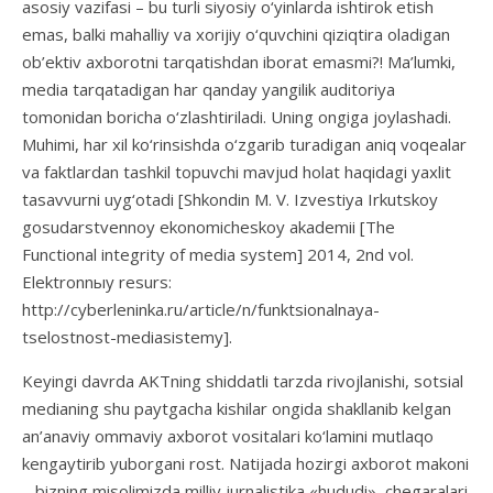
asosiy vazifasi – bu turli siyosiy o‘yinlarda ishtirok etish
emas, balki mahalliy va xorijiy o‘quvchini qiziqtira oladigan
ob’ektiv axborotni tarqatishdan iborat emasmi?! Ma’lumki,
media tarqatadigan har qanday yangilik auditoriya
tomonidan boricha o‘zlashtiriladi. Uning ongiga joylashadi.
Muhimi, har xil ko‘rinsishda o‘zgarib turadigan aniq voqealar
va faktlardan tashkil topuvchi mavjud holat haqidagi yaxlit
tasavvurni uyg‘otadi [Shkondin M. V. Izvestiya Irkutskoy
gosudarstvennoy ekonomicheskoy akademii [The
Functional integrity of media system] 2014, 2nd vol.
Elektronnыy resurs:
http://cyberleninka.ru/article/n/funktsionalnaya-
tselostnost-mediasistemy].
Keyingi davrda AKTning shiddatli tarzda rivojlanishi, sotsial
medianing shu paytgacha kishilar ongida shakllanib kelgan
an’anaviy ommaviy axborot vositalari ko‘lamini mutlaqo
kengaytirib yuborgani rost. Natijada hozirgi axborot makoni
– bizning misolimizda milliy jurnalistika «hududi», chegaralari