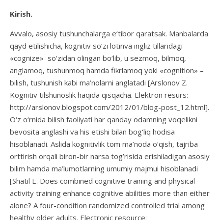
Kirish.
Avvalo, asosiy tushunchalarga e’tibor qaratsak. Manbalarda
qayd etilishicha, kognitiv so‘zi lotinva ingliz tillaridagi
«cognize» so‘zidan olingan bo‘lib, u sezmoq, bilmoq,
anglamoq, tushunmoq hamda fikrlamoq yoki «cognition» –
bilish, tushunish kabi ma’nolarni anglatadi [Arslonov Z.
Kognitiv tilshunoslik haqida qisqacha. Elektron resurs:
http://arslonov.blogspot.com/2012/01/blog-post_12.html].
O‘z o‘rnida bilish faoliyati har qanday odamning voqelikni
bevosita anglashi va his etishi bilan bog‘liq hodisa
hisoblanadi. Aslida kognitivlik tom ma’noda o‘qish, tajriba
orttirish orqali biron-bir narsa tog’risida erishiladigan asosiy
bilim hamda ma’lumotlarning umumiy majmui hisoblanadi
[Shatil E. Does combined cognitive training and physical
activity training enhance cognitive abilities more than either
alone? A four-condition randomized controlled trial among
healthy older adults. Electronic resource: