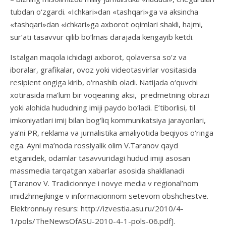
tubdan o‘zgardi. «Ichkari»dan «tashqari»ga va aksincha
«tashqari»dan «ichkari»ga axborot oqimlari shakli, hajmi,
sur’ati tasavvur qilib bo‘lmas darajada kengayib ketdi.
Istalgan maqola ichidagi axborot, qolaversa so‘z va
iboralar, grafikalar, ovoz yoki videotasvirlar vositasida
resipient ongiga kirib, o‘rnashib oladi. Natijada o‘quvchi
xotirasida ma’lum bir voqeaning aksi, predmetning obrazi
yoki alohida hududning imiji paydo bo‘ladi. E’tiborlisi, til
imkoniyatlari imij bilan bog‘liq kommunikatsiya jarayonlari,
ya’ni PR, reklama va jurnalistika amaliyotida beqiyos o‘ringa
ega. Ayni ma’noda rossiyalik olim V.Taranov qayd
etganidek, odamlar tasavvuridagi hudud imiji asosan
massmedia tarqatgan xabarlar asosida shakllanadi
[Taranov V. Tradicionnye i novye media v regional’nom
imidzhmejkinge v informacionnom setevom obshchestve.
Elektronnыy resurs: http://izvestia.asu.ru/2010/4-
1/pols/TheNewsOfASU-2010-4-1-pols-06.pdf].