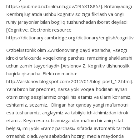
https://pubmed.ncbi.nlm.nih.gov/23531885/]. Britaniyadagi
Kembrij lug‘atida ushbu kognitiv so‘ziga fikrlash va ongli
ruhiy jarayonlar bilan bog‘liq tushunchadan iborat deyiladi
[Cognitive. Electronic resource:
https://dictionary.cambridge.org/dictionary/english/cognitive].
O‘zbekistonlik olim Z.Arslonovning qayd etishicha, «sezgi
idroki tafakkurda voqelikning parchasi ramzining shakllanishi
uchun zamin tayyorlaydi» [Arslonov Z. Kognitiv tilshunoslik
haqida qisqacha. Elektron manba:
http://arslonov.blogspot.com/2012/01/blog-post_12.html].
Ya’ni biron bir predmet, narsa yoki voqea-hodisani aynan
o‘zimizning sezgilarimiz orqali his etamiz va ularni ko‘ramiz,
eshitamiz, sezamiz. Olingan har qanday yangi ma’lumotni
esa tushunamiz, anglaymiz va tabiiyki ich-ichimizdan idrok
etamiz. Keyin esa xotiramizga ular ma’lum bir aniq sifat
belgisi, imij yoki «ramz parchasi» sifatida avtomatik tarzda
o‘rnashib oladi. Ayni sababdan hozirgi media maydonda