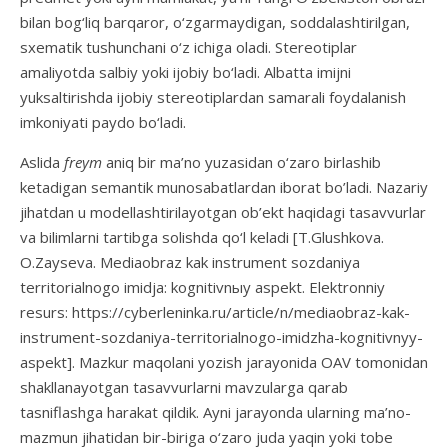
bilan bog‘liq barqaror, o‘zgarmaydigan, soddalashtirilgan,
sxematik tushunchani o‘z ichiga oladi. Stereotiplar
amaliyotda salbiy yoki ijobiy bo‘ladi. Albatta imijni
yuksaltirishda ijobiy stereotiplardan samarali foydalanish
imkoniyati paydo bo‘ladi.
Aslida
freym
aniq bir ma’no yuzasidan o‘zaro birlashib
ketadigan semantik munosabatlardan iborat bo’ladi. Nazariy
jihatdan u modellashtirilayotgan ob’ekt haqidagi tasavvurlar
va bilimlarni tartibga solishda qo‘l keladi [T.Glushkova.
O.Zayseva. Mediaobraz kak instrument sozdaniya
territorialnogo imidja: kognitivnыy aspekt. Elektronniy
resurs: https://cyberleninka.ru/article/n/mediaobraz-kak-
instrument-sozdaniya-territorialnogo-imidzha-kognitivnyy-
aspekt]. Mazkur maqolani yozish jarayonida OAV tomonidan
shakllanayotgan tasavvurlarni mavzularga qarab
tasniflashga harakat qildik. Ayni jarayonda ularning ma’no-
mazmun jihatidan bir-biriga o‘zaro juda yaqin yoki tobe