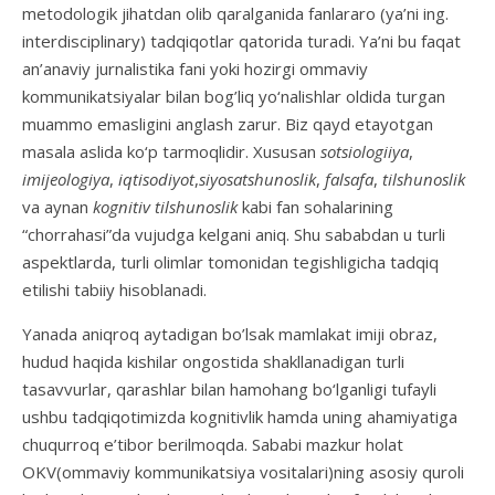
metodologik jihatdan olib qaralganida fanlararo (ya’ni ing.
interdisciplinary) tadqiqotlar qatorida turadi. Ya’ni bu faqat
an’anaviy jurnalistika fani yoki hozirgi ommaviy
kommunikatsiyalar bilan bog’liq yo‘nalishlar oldida turgan
muammo emasligini anglash zarur. Biz qayd etayotgan
masala aslida ko‘p tarmoqlidir. Xususan
sotsiologiiya
,
imijeologiya
,
iqtisodiyot
,
siyosatshunoslik
,
falsafa
,
tilshunoslik
va aynan
kognitiv tilshunoslik
kabi fan sohalarining
“chorrahasi”da vujudga kelgani aniq. Shu sababdan u turli
aspektlarda, turli olimlar tomonidan tegishligicha tadqiq
etilishi tabiiy hisoblanadi.
Yanada aniqroq aytadigan bo’lsak mamlakat imiji obraz,
hudud haqida kishilar ongostida shakllanadigan turli
tasavvurlar, qarashlar bilan hamohang bo‘lganligi tufayli
ushbu tadqiqotimizda kognitivlik hamda uning ahamiyatiga
chuqurroq e’tibor berilmoqda. Sababi mazkur holat
OKV(ommaviy kommunikatsiya vositalari)ning asosiy quroli