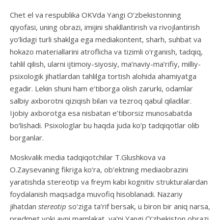
Chet el va respublika OKVda Yangi O‘zbekistonning
qiyofasi, uning obrazi, imijini shakllantirish va rivojlantirish
yo‘lidagi turli shaklga ega mediakontent, sharh, suhbat va
hokazo materiallarini atroflicha va tizimli o‘rganish, tadqiq,
tahlil qilish, ularni ijtimoiy-siyosiy, ma’naviy-ma’rifiy, milliy-
psixologik jihatlardan tahlilga tortish alohida ahamiyatga
egadir. Lekin shuni ham e’tiborga olish zarurki, odamlar
salbiy axborotni qiziqish bilan va tezroq qabul qiladilar.
Ijobiy axborotga esa nisbatan e’tiborsiz munosabatda
bo‘lishadi. Psixologlar bu haqda juda ko‘p tadqiqotlar olib
borganlar.
Moskvalik media tadqiqotchilar T.Glushkova va
O.Zaysevaning fikriga ko‘ra, ob’ektning mediaobrazini
yaratishda stereotip va freym kabi kognitiv strukturalardan
foydalanish maqsadga muvofiq hisoblanadi. Nazariy
jihatdan
stereotip
so‘ziga ta’rif bersak, u biron bir aniq narsa,
predmet yoki ayni mamlakat, ya’ni Yangi O‘zbekiston obrazi