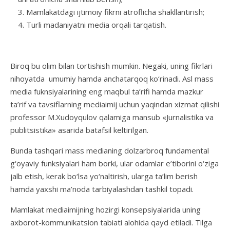
Mamlakatdagi ijtimoiy fikrni atroflicha shakllantirish;
Turli madaniyatni media orqali tarqatish.
Biroq bu olim bilan tortishish mumkin. Negaki, uning fikrlari
nihoyatda umumiy hamda anchatarqoq ko‘rinadi. Asl mass
media fuknsiyalarining eng maqbul ta’rifi hamda mazkur
ta’rif va tavsiflarning mediaimij uchun yaqindan xizmat qilishi
professor M.Xudoyqulov qalamiga mansub «Jurnalistika va
publitsistika» asarida batafsil keltirilgan.
Bunda tashqari mass medianing dolzarbroq fundamental
g‘oyaviy funksiyalari ham borki, ular odamlar e’tiborini o‘ziga
jalb etish, kerak bo‘lsa yo‘naltirish, ularga ta’lim berish
hamda yaxshi ma’noda tarbiyalashdan tashkil topadi.
Mamlakat mediaimijning hozirgi konsepsiyalarida uning
axborot-kommunikatsion tabiati alohida qayd etiladi. Tilga