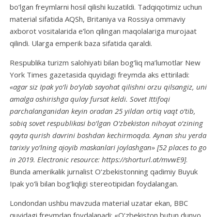
bo‘lgan freymlarni hosil qilishi kuzatildi. Tadqiqotimiz uchun
material sifatida AQSh, Britaniya va Rossiya ommaviy
axborot vositalarida e’lon qilingan maqolalariga murojaat
qilindi. Ularga emperik baza sifatida qaraldi.
Respublika turizm salohiyati bilan bog‘liq ma’lumotlar New
York Times gazetasida quyidagi freymda aks ettiriladi:
«agar siz Ipak yo‘li bo‘ylab sayohat qilishni orzu qilsangiz, uni
amalga oshirishga qulay fursat keldi. Sovet Ittifoqi
parchalanganidan keyin oradan 25 yildan ortiq vaqt o‘tib,
sobiq sovet respublikasi bo‘lgan O‘zbekiston nihoyat o‘zining
qayta qurish davrini boshdan kechirmoqda. Aynan shu yerda
tarixiy yo‘lning ajoyib maskanlari joylashgan» [52 places to go
in 2019. Electronic resource:
https://shorturl.at/mvwE9]
.
Bunda amerikalik jurnalist O‘zbekistonning qadimiy Buyuk
Ipak yo‘li bilan bog‘liqligi stereotipidan foydalangan.
Londondan ushbu mavzuda material uzatar ekan, BBC
quyidagi freymdan foydalanadi: «O‘zbekiston butun dunyo