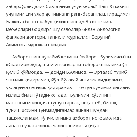
хабархўрандалик бизга нима учун керак? Вақт ўтказиш
учунми? Ёки улар ҳаётимизни ранг-баранглаштирадими?
Балки ахборот қабул қилишнинг ҳам ўз истеъмол
меъёрлари бордир? Шу саволлар билан филология
фанлари доктори, таниқли журналист Беруний
Алимовга мурожаат қилдик.
— Ахборотнинг кўпайиб кетиши “ахборот булимияси”ни
кўпайтирмоқда, яъни инсонларни тобора янгиликка ўч
қилиб қўймоқда, — дейди Б.Алимов. — Эрталаб туриб
янгилик қидирамиз, йўл-йўлакай янгилик қидирамиз,
ухлагунча янгилик қидирамиз — бутун кунимиз янгилик
излаш билан ўтади-кетади. “Булимия” сўзининг
маъносини қисқача тушунтирсак, овқат еб, бироқ
тўйиш ҳиссини туймайдиганлар айнан шундай
ташхисланади. Кўпчилигимиз ахборот истеъмолида
айнан шу касалликка чалинганимиз ҳақиқат.