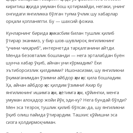
киритиш ҳақида умуман бош қотирмайди, негаки, унинг
онгидаги янгиликка бўлган туғма ўчлик шу хабарлар
орқали қопланяпти. Бу — шахсий фожиа.
Кунларнинг бирида ҳамкасбим билан тушлик қилиб
ўтирар эканмиз, у бир шов-шувлироқ янгиликнинг
“учини чиқариб”, интернетда тарқалганини айтди.
Менда безовталик бошланди — нега эрталабдан буён
шунча хабар ўқиб, айнан уни кўрмадим? Ёки
эътиборсизлик қилдимми? Ишонасизми, шу янгиликни
ўқимаганимдан ўзимни айбдор ҳам ҳис қила бошладим.
Ҳа, айнан айбдор ҳис қилдим ўзимни! Ахир бу
янгиликнинг ишимга ҳам, ҳаётимга ҳам, қўйингки, менга
умуман алоқадор жойи йўқ эди-ку? Нега бундай бўлди?
Мен эса тезроқ тушлик қилиб бўлсак-да, шу янгиликни
ўқиб олиш пайида ўтирардим. Ташхис қўйишни эса
сизга қолдирмоқчиман.