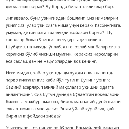
ҳимояланиш керак? Бу борада бизда таклифлар бор.
Энг аввало, буни ўзингиздан бошланг. Сиз нималарни
ўқияпсиз, улар ўзи сизга нима учун керак? Касбингизга,
умуман, ҳаётингизга тааллуқли жойлари борми? Шу
саволлар билан ўзингизни чуқур таҳлил қилинг.
Шубҳасиз, натижада ўнлаб, ҳатто юзлаб манбалар сизга
кераксиз бўлиб чиқиши мумкин. Кераксиз нарсаларни
эса сақлашдан не наф? Улардан воз кечинг.
Иккинчидан, хабар ўқишда ҳам худди овқатланишда
парҳез қилганингиз каби йўл тутинг. Бунинг ўрнига
бадиий асарлар, таҳлилий мақолалар ўқишни одатга
айлантиринг. Сиз бутун дунёда бўлаётган воқеаларни
билишга мажбур эмассиз, бироқ маънавий дунёнгизни
юксалтиришга масъулсиз. Энди ўйлаб кўрайлик, қай
бирининг фойдаси зиёда?
Учинчидан, текширувчан бўлинг. Расмий, деб ёзилган