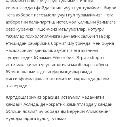
Ҳаммамиз овқат учун пул тўлаймиз, бошқа
хизматлардан фойдаланиш учун пул тўлаймиз, бироқ
нега ахборот истеъмоли учун пул тўламаймиз? Нега
ахборотни пала-партиш истеъмол қилишни ўзимизга
раво кўрамиз? Ишончсиз маълумотлар, нотўғри
таҳлиллар психологиямизга қанчалик салбий таъсир
этишидан хабаримиз борми? Шу ўринда, мен обуна
масаласининг қанчалик аҳамиятга эга эканини
тушунгандек бўламан. Айнан биз тўғри ахборот
истеъмол қилиш учун ишончли манбаларга обуна
бўлмас эканмиз, дезинформациялар ҳамда
миссинформациялар онгимизни заҳарлашда давом
этаверади.
Юртдошларимиз орасида истеъмол маданияти
қандай? Аслида, демократик жамиятларда у қандай
бўлиши лозим? Бу борада ҳам Беруний Алимовнинг
мулоҳазаларига қулоқ тутамиз: