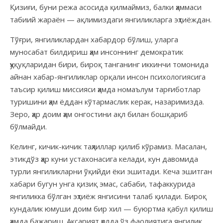
Қизиғи, буни режа асосида қилмаймиз, балки ҳаммаси
табиий жараён — ақлимиздаги янгиликларга эҳтиёждан.
Тўғри, янгиликлардан хабардор бўлиш, уларга
муносабат билдириш ҳам инсоннинг демократик
ҳуқуқларидан бири, бироқ танганинг иккинчи томонида
айнан хабар-янгиликлар орқали инсон психологиясига
таъсир қилиш миссияси ҳамда номаълум тарғиботлар
туришини ҳам ёддан кўтармаслик керак, назаримизда.
Зеро, ҳар доим ҳам онгостини ақл билан бошқариб
бўлмайди.
Келинг, кичик-кичик таҳлиллар қилиб кўрамиз. Масалан,
этикдўз ҳар куни устахонасига келади, кун давомида
турли янгиликларни ўқийди ёки эшитади. Кеча эшитган
хабари бугун унга қизиқ эмас, сабаби, тафаккурида
янгиликка бўлган эҳтиёж янгисини талаб қилади. Бироқ
кундалик юмуши доим бир хил — буюртма қабул қилиш
ҳамда бажариш. Аксарият ҳолда ўз фаолиятига янгилик