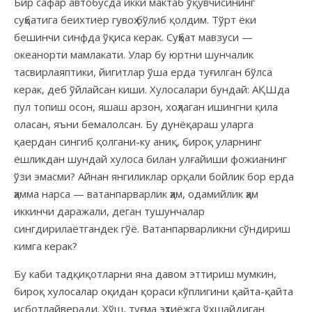
Бир сафар автобусда икки мактаб ўқувчисининг
суҳбатига беихтиёр гувоҳ бўлиб қолдим. Тўрт ёки
бешинчи синфда ўқиса керак. Суҳбат мавзуси —
океанорти мамлакати. Улар бу юртни шунчалик
тасвирлаяптики, йигитлар ўша ерда туғилган бўлса
керак, деб ўйлайсан киши. Хулосалари бундай: АҚШда
пул топиш осон, яшаш арзон, хоҳлаган ишингни қила
оласан, яъни бемалолсан. Бу дунёқараш уларга
қаердан сингиб қолгани-ку аниқ, бироқ уларнинг
ёшликдан шундай хулоса билан улғайиши фожианинг
ўзи эмасми? Айнан янгиликлар орқали бойлик бор ерда
ҳамма нарса — ватанпарварлик ҳам, одамийлик ҳам
иккинчи даражали, деган тушунчалар
сингдирилаётгандек гўё. Ватанпарварликни сўндириш
кимга керак?
Бу каби тадқиқотларни яна давом эттириш мумкин,
бироқ хулосалар оқидан қораси кўплигини қайта-қайта
исботлайверади. Хўш, туғма эҳтиёжга ўхшайдиган