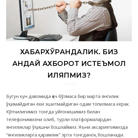
ХАБАРХЎРАНДАЛИК. БИЗ
ҚАНДАЙ АХБОРОТ ИСТЕЪМОЛ
ҚИЛЯПМИЗ?
Бугун кун давомида ҳеч бўлмаса бир марта янгилик
ўқимайдиган ёки эшитмайдиган одам топилмаса керак.
Кўпчилигимиз тонгда уйғонишимиз билан
телефонимизни олиб, турли платформалардан
янгиликлар ўқишни бошлаймиз. Яъни аксариятимизда
“янгиликларга қарамлик” эрта тонгданоқ бошланади.