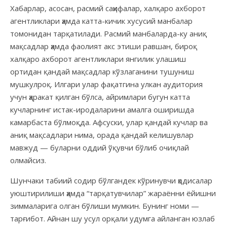
Хабарлар, асосан, расмий саҳифалар, халқаро ахборот
агентликлари ҳамда катта-кичик хусусий манбалар
томонидан тарқатилади. Расмий манбаларда-ку аниқ
мақсадлар ҳамда фаолият акс этиши равшан, бироқ
халқаро ахборот агентликлари янгилик улашиш
ортидан қандай мақсадлар кўзлаганини тушуниш
мушкулроқ. Илгари улар фақатгина улкан аудитория
учун ҳаракат қилган бўлса, айримлари бугун катта
кучларнинг истак-иродаларини амалга оширишда
камарбаста бўлмоқда. Афсуски, улар қандай кучлар ва
аниқ мақсадлари нима, орада қандай келишувлар
мавжуд — буларни оддий ўқувчи бўлиб очиқлай
олмайсиз.
Шунчаки табиий содир бўлгандек кўринувчи ҳодисалар
уюштирилиши ҳамда “тарқатувчилар” жараённи ёйишни
зиммаларига олган бўлиши мумкин. Бунинг номи —
тарғибот. Айнан шу усул орқали удумга айланган юзлаб