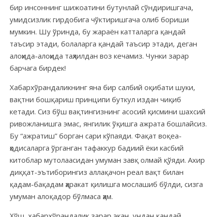
бир инсоннинг шижоатини бутунлай сўндиришгача,
умидсизлик гирдобига чўктиришгача олиб бориши
мумкин. Шу ўринда, бу жараён катталарга қандай
таъсир этади, болаларга қандай таъсир этади, деган
алоҳида-алоҳида таҳлилдан воз кечамиз. Чунки зарар
барчага бирдек!
Хабархўрандаликнинг яна бир салбий оқибати шуки,
вақтни бошқариш принципи буткул издан чиқиб
кетади. Сиз бўш вақтингизнинг асосий қисмини шахсий
ривожланишга эмас, янгилик ўқишга ажрата бошлайсиз.
Бу “ажратиш” борган сари кўпаяди. Фақат воқеа-
ҳодисаларга ўрганган тафаккур бадиий ёки касбий
китоблар мутолаасидан умуман завқ олмай қўяди. Ахир
диққат-эътиборингиз аллақачон реал вақт билан
қадам-бақадам ҳаракат қилишга мослашиб бўлди, сизга
умуман алоқадор бўлмаса ҳам.
Хўш, хабархўрандалик зарар экан, ундан қандай