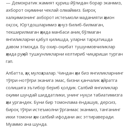
— Демократик жамият қуриш йўлидан борар эканмиз,
ахборот оқимини чеклай олмаймиз. Бироқ
халқимизнинг ахборот истеъмоли маданияти ҳамон
оқсоқ. Юртдошларимиз ҳануз билиб-билмаган,
текширилмаган ҳамда манбаси аниқ бўлмаган
янгиликларни қабул қилишда, уларни тарқатишда
давом этмоқда. Бу охир-оқибат тушунмовчиликлар
ҳамда руҳий тушкунликларни келтириб чиқариши турган
гап.
Албатта, ҳақ мулоҳазалар. Чиндан ҳам биз янгиликларнинг
тўғри-нотўғри эканига эмас, бизни қанчалик ҳайратга
солишига эътибор бериб қолдик. Салбий янгиликлар
оқими шундай шиддатлики, унинг нуқси табиатимизга
ҳам ургандек. Буни бир томонлама ёндашув, дерсиз,
бироқ тўғри истеъмолни ўрганмас эканмиз, танганинг
икки томони ҳам салбий ифодани акс эттираверади.
Муаммо ана шунда.