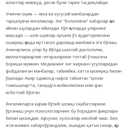
иллатлар мавжуд, десак буни тарих тасдиқлайди.
Учинчи оқим — якка ва хусусий манбалардан
тарқалувчи янгиликлар. Энг “болаловчи” хабарлар ҳам
айнан шулардан ёйилади. Кўп ҳолларда уларнинг
мақсади — шов-шувлар орқали ўз аудиториясини
ошириш ҳамда муттасил даромад манбаига эга бўлиш.
Ачинарлиси, улар бу йўлда шахсий дахлсизлик,
миллатпарварлик чегараларини топтаб ўтишгача
бориши мумкин. Медианинг энг жирканч усулларидан
фойдаланган манбалар, табиийки, катта қизиқиш билан
ўқилади. Ахир одамзод нафси табиатан “қонли
томошалар”га, танқидга мойиллигини илм-фан
исботлаб бўлган.
Янгиликларга қарам бўлиб қолиш оқибатларини
ўрганиш учун психологларнинг бу борадаги фикрлари
билан қизиқдик. Афсуски, хулосалар ижобий эмас. Биз
атаганимиз хабархўрандалик, ёшидан қатъи назар, ҳар