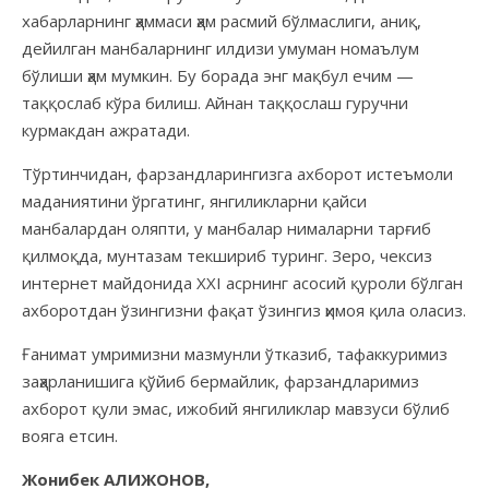
хабарларнинг ҳаммаси ҳам расмий бўлмаслиги, аниқ,
дейилган манбаларнинг илдизи умуман номаълум
бўлиши ҳам мумкин. Бу борада энг мақбул ечим —
таққослаб кўра билиш. Айнан таққослаш гуручни
курмакдан ажратади.
Тўртинчидан, фарзандларингизга ахборот истеъмоли
маданиятини ўргатинг, янгиликларни қайси
манбалардан оляпти, у манбалар нималарни тарғиб
қилмоқда, мунтазам текшириб туринг. Зеро, чексиз
интернет майдонида XXI асрнинг асосий қуроли бўлган
ахборотдан ўзингизни фақат ўзингиз ҳимоя қила оласиз.
Ғанимат умримизни мазмунли ўтказиб, тафаккуримиз
заҳарланишига қўйиб бермайлик, фарзандларимиз
ахборот қули эмас, ижобий янгиликлар мавзуси бўлиб
вояга етсин.
Жонибек АЛИЖОНОВ,